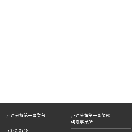
光線
蔵野線
ーバンパークライン
線 [各駅停車]
見学OK
見学不可
上本線
線 [快速]
土地面積50坪以上
埼玉県春日部市
線 [上野～仙台]
戸線
・総武線 [各駅停車]
戸建分譲第一事業部
戸建分譲第一事業部
朝霞事業所
線
線 [快速]
〒343-0845