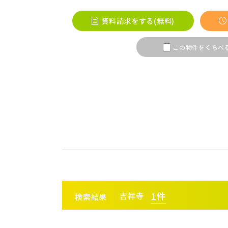
桶川市(
資料請求をする(無料)
ふじみ野
この物件をくらべ
春日部市
埼玉・東部エリア(16)
幸手市(
市川市(
千葉・京葉エリア(18)
鎌ケ谷市
守谷市(
千葉・常磐エリア(16)
流山市(
1
件
吉祥寺
検索結果
足立区(
東京都(5)