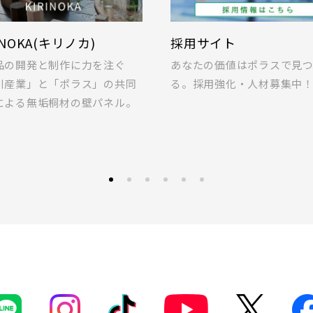
埼玉県川越市
(5)
草加市(0)
越谷市(9
崎線
INOKA(キリノカ)
採用サイト
0)
吉川市(0)
品の開発と制作に力を注ぐ
あなたの価値はポラスで見
川産業」と「ポラス」の共同
る。採用強化・人材募集中
蔵野線
4)
船橋市(8)
習志野市(
による無垢桐材の壁パネル。
(2)
浦安市(0)
白井市(0
線 [各駅停車]
0)
松戸市(4)
野田市(1
見学OK
見学不可
線 [快速]
4)
我孫子市(4)
土地面積50坪以上
埼玉県春日部市
0)
葛飾区(2)
江戸川区(
線 [上野～仙台]
・総武線 [各駅停車]