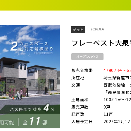
街
良住宅
るために！ポラスの耐震技術
いの？ Vol.3 安心・安全を育む
工
街づくり
る街ってどんなマチ？
2026.8.6
新座市
ら探す
地図から探す
テーマ
えています。
くり WELLNESS LIFE
“木”を採り入れた優しい住まい
フレーベスト大泉
適に
い家
オープンハウス
市(20)
ターメンテナンス
販売価格帯
4790万円～6
ま市西区(4)
さいたま市北区(2)
さいたま市
所在地
埼玉県新座市
交通
西武池袋線「大
ま市中央区(0)
さいたま市桜区(2)
さいたま市
「都民農園セ
土地面積
100.01㎡～12
ま市緑区(1)
さいたま市岩槻区(0)
川越市(3
販売戸数
9戸
1)
上尾市(2)
蕨市(0)
総戸数
11戸
入居予定日
2027年2月1
1)
志木市(0)
和光市(1