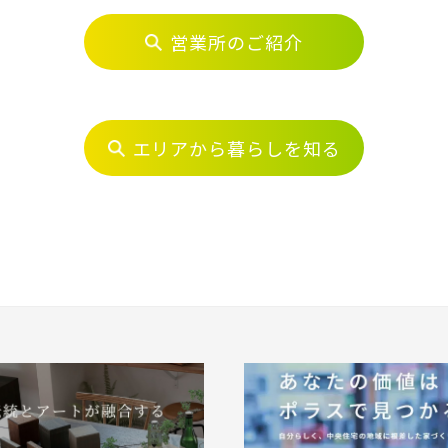
営業所のご紹介
ら探す
地図から探す
テーマ
物件を検索する
エリアから暮らしを知る
市(20)
て
埼玉県
千葉県
ま市西区(4)
さいたま市北区(2)
さいたま市
浜東北線
ま市中央区(0)
さいたま市桜区(2)
さいたま市
て
外観
内観
京線
ま市緑区(1)
さいたま市岩槻区(0)
川越市(3
 関連画像
1)
上尾市(2)
蕨市(0)
越線
なし
すぐに入居可能
販売開始
1)
志木市(0)
和光市(1
2)
久喜市(1)
富士見市(
販売開始前
本線 [宇都宮線]
市(1)
白岡市(0)
北足立郡伊