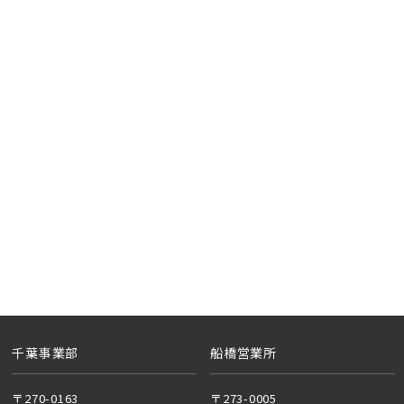
地図内の物件アイコンを
クリックすると
このカコミに
物件概要が表示されます
20棟以上の大型分譲
埼玉県春日部市
千葉事業部
船橋営業所
〒270-0163
〒273-0005