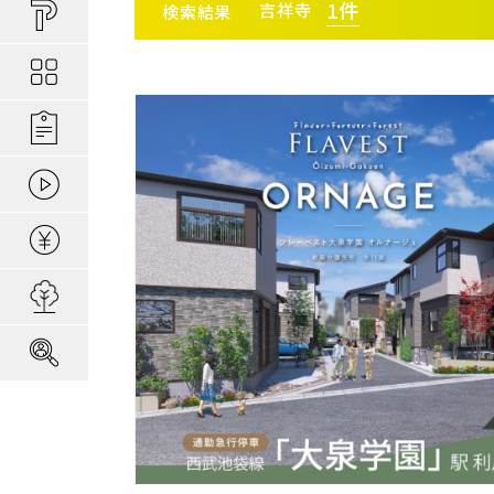
買い物しやすい
ポラスの長期優
安心な場所であ
1
件
吉祥寺
検索結果
ポラスの魅力
分譲地ってなにがい
お金のコト
ポラスの一貫施
景観協定のある
最新情報
コンセプトのあ
施工実績
エリアから探す
駅か
家のコト
全ては地盤が支
家族にやさしい家づ
森の空気を楽しむ
動画ギャラリー
冬の暮らしを快
子育てのコト
本当に地震に強
住宅ローンシミュレーター
さいたま
建てた後のアフ
埼玉・中央エリア(50)
さいた
用地募集
さいた
採用情報
さいた
所沢市(
朝霞市(