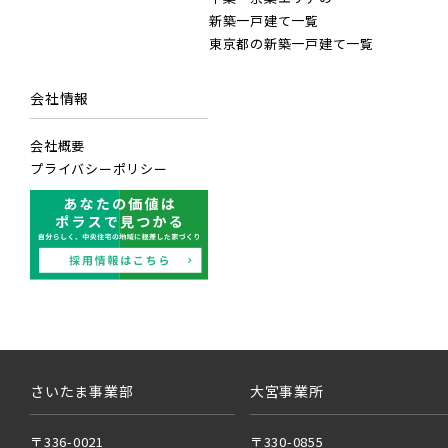
新築一戸建て一覧
東京都の新築一戸建て一覧
東武日
JR武
会社情報
東武ア
JR常磐
会社概要
プライバシーポリシー
東武東
JR常磐
小学校まで徒歩圏内
埼玉県所沢市
JR常磐
京成線
京成松
JR中央
さいたま事業部
大宮事業所
京成本
JR総武
〒336-0021
〒330-0855