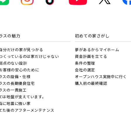
物件を検索する
線 [快速]
て
埼玉県
千葉県
ラスの魅力
初めての家さがし
浜東北線
葉線
. 自分だけの家が見つかる
夢があるからマイホーム
て
外観
内観
. つくっているのは家だけじゃない
資金計画を立てる
京線
さらに表示する
線 [我孫子～成田]
. 弱点のない設計
条件の整理
 関連画像
. お客様の安心のために
会社の選定
ラスの設備・仕様
オープンハウス実施中に行く
越線
なし
すぐに入居可能
販売開始
ラスの長期優良住宅
購入前の最終確認
央線
ラスの一貫施工
ては地盤が支えています。
販売開始前
本線 [宇都宮線]
当に地震に強い家
てた後のアフターメンテナンス
埼玉県川越市
カイツリーライン
崎線