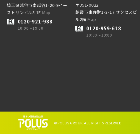
〒351-0022
埼玉県越谷市南越谷1-20-9イー
朝霞市東弁財1-3-17 サクセスビ
ストサンビル3 1F
Map
上線
ル2階
Map
葉線
0120-921-988
0120-959-618
10:00～19:00
10:00～19:00
田スカイアクセス線
さらに表示する
線 [我孫子～成田]
葉線
央線
袋線
カイツリーライン
©POLUS GROUP. ALL RIGHTS RESERVED
宿線
光線