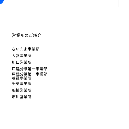
地図にあるご希望の物件アイコンをクリッ
営業所のご紹介
クすると物件詳細が表示されます
さいたま事業部
キッチン
見学OK
見学不可
大宮事業所
川口営業所
戸建分譲第一事業部
戸建分譲第一事業部
朝霞事業所
前の物件
千葉事業部
見学OK
東京都葛飾区
船橋営業所
【予告広告】リーズン青砥 アイ・ラウンジ
市川営業所
駅から10分以内
【予告広告】◆京成本線・京成押上線「青砥」駅
徒歩8分の駅近プロジェクト始動!!◆京成押上線
埼玉県川口市
「京成立石」駅徒歩10分◆京成本線「お花茶屋」
駅徒歩15分〈3駅2路線...