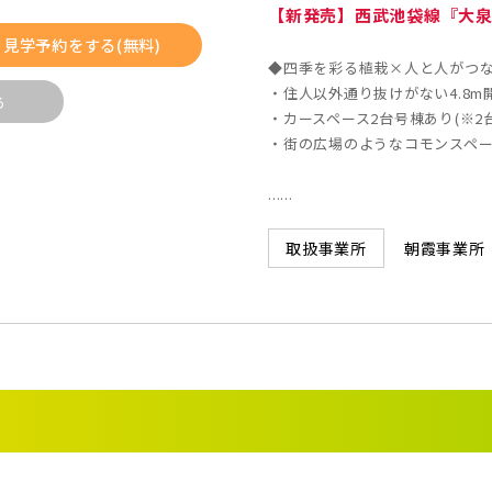
【新発売】西武池袋線『大泉
2)
久喜市(1)
富士見市(
見学予約をする(無料)
◆四季を彩る植栽×人と人がつ
市(1)
白岡市(0)
北足立郡伊
・住人以外通り抜けがない4.8m
る
・カースペース2台号棟あり(※2
(5)
草加市(0)
越谷市(9
・街の広場のようなコモンスペ
0)
吉川市(0)
......
4)
船橋市(8)
習志野市(
朝霞事業所
取扱事業所
(2)
浦安市(0)
白井市(0
0)
松戸市(4)
野田市(1
4)
我孫子市(4)
0)
葛飾区(2)
江戸川区(