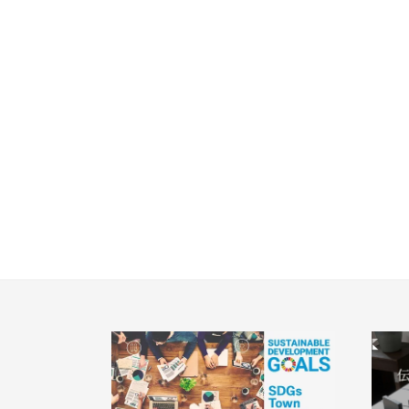
エリアから探す
駅か
さいたま
埼玉・中央エリア(50)
すべ
さいた
JR
JR京
地域
さいた
すべ
画像
JR埼
さいた
その他
所沢市(
JR川
指定
朝霞市(
こだわり条件
桶川市(
すぐに入居可能
JR東北
ふじみ野