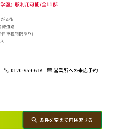
学園』駅利用可能/全11邸
0)
蓮田市(1)
ながる街
奈町(4)
開発道路
台目車種制限あり)
)
三郷市(2)
ース
1)
八千代市(1)
0120-959-618
営業所への来店予約
)
千葉市(2)
)
柏市(3)
条件を変えて再検索する
1)
東久留米市(2)