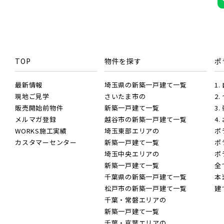
JR総武
すべ
TOP
物件を探す
ポ
JR
JR京
地域
JR京
最新情報
埼玉県の新築一戸建て一覧
1
すべ
現地ご見学
さいたま市の
2
ブランドを知る
画像
JR埼
JR成田
販売開始前物件
新築一戸建て一覧
3
その他
メルマガ登録
越谷市の新築一戸建て一覧
4
WORKS施工実績
埼玉東部エリアの
ポ
JR川
指定
カスタマーセンター
新築一戸建て一覧
ポ
JR中
こだわり条件
埼玉中央エリアの
ポ
新築一戸建て一覧
全
すぐに入居可能
JR東北
千葉県の新築一戸建て一覧
本
松戸市の新築一戸建て一覧
建
千葉県千葉市稲毛区
千葉・常磐エリアの
東武鉄道
新築一戸建て一覧
東武ス
JR高
千葉・京葉エリアの