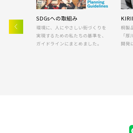
千葉県千葉市稲毛区
春日部市
JR高
SDGsへの取組み
KIR
埼玉・東部エリア(16)
幸手市(
一戸建てを
環境に、人にやさしい街づくりを
桐製
ご希望の条
実現するための私たちの基準を、
「厚
JR武
市川市(
ガイドラインにまとめました。
開発
千葉・京葉エリア(18)
鎌ケ谷市
JR常磐
守谷市(
千葉・常磐エリア(16)
JR常磐
流山市(
小学校まで徒歩圏内
埼玉県所沢市
足立区(
東京都(5)
JR常磐
JR中央