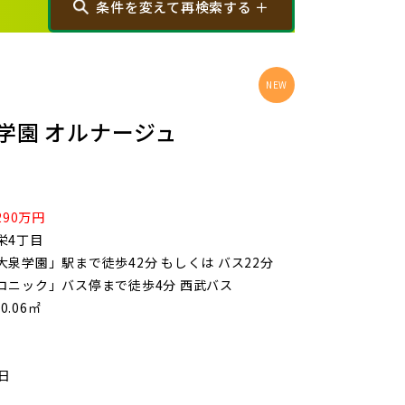
条件を変えて再検索する ＋
から探す
画像から探す
学園 オルナージュ
290万円
大宮区(0)
さいたま市見沼区(5)
栄4丁目
泉学園」駅まで徒歩42分 もしくは バス22分
浦和区(0)
さいたま市南区(6)
コニック」バス停まで徒歩4分 西武バス
0.06㎡
)
川口市(11)
戸田市(0)
2日
)
新座市(2)