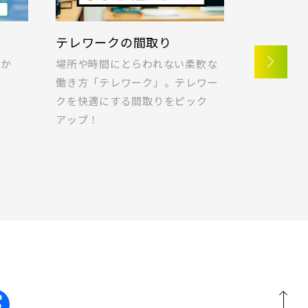
埼玉県川口市
「京成立石」駅徒歩10分◆京成本線「お花茶屋」
駅徒歩15分〈3駅2路線...
)
三郷市(2)
テレワークの間取り
ラクに片
つか
場所や時間にとらわれない柔軟な
快適な暮ら
地図内の物件アイコンを
！
働き方「テレワーク」。テレワー
ポラスの想
クリックすると
1)
八千代市(1)
クを快適にする間取りをピック
納の実例を
このカコミに
アップ！
)
千葉市(2)
物件概要が表示されます
)
柏市(3)
20棟以上の大型分譲
埼玉県春日部市
1)
東久留米市(2)