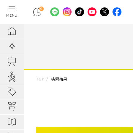
0
MENU
テレワークの間
物件検索
埼玉県の新築一
埼玉県
埼玉県
地域から暮らし
ポラスの魅力
まちづくりの実
住宅ローンのご
採用情報
ラクに片付く！
新着物件
千葉県の新築一
千葉県
千葉県
エリアから知る
1. 自分だけの
内装プラン事例
キャリア採用：
IoTのある暮らし
販売開始前物件
東京都の新築一
東京都
東京都
駅・路線から知
2. つくってい
POLUS 受賞実
キャリア採用：
あってよかった
オ―プンハウス実施中
TOP
検索結果
子育てしやすい
3. 弱点のない
グッドデザイ
あってよかった
地域から暮らしを知る
公園の多い街
4. お客様の安
無垢桐材の壁パネ
あってよかった
暮らしを楽しむヒント
分譲地ってなにがい
歴史の趣き深い
ポラスの設備・
快適がつづく！
はじめての家探し
分譲地ってなにがい