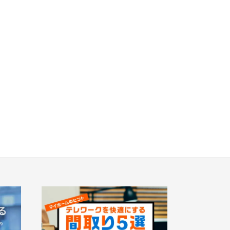
から探す
画像から探す
地図にあるご希望の物件アイコンをクリッ
大宮区(0)
さいたま市見沼区(5)
クすると物件詳細が表示されます
浦和区(0)
さいたま市南区(6)
キッチン
見学OK
見学不可
)
川口市(11)
戸田市(0)
前の物件
)
新座市(2)
見学OK
東京都葛飾区
【予告広告】リーズン青砥 アイ・ラウンジ
0)
蓮田市(1)
駅から10分以内
【予告広告】◆京成本線・京成押上線「青砥」駅
奈町(4)
徒歩8分の駅近プロジェクト始動!!◆京成押上線