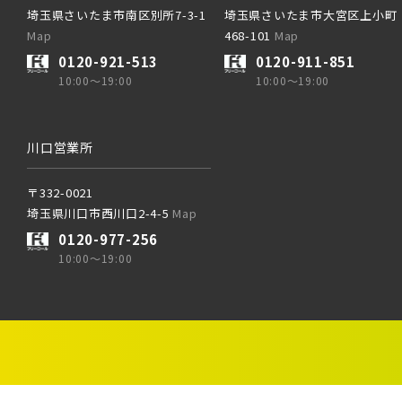
埼玉県さいたま市南区別所7-3-1
埼玉県さいたま市大宮区上小町
Map
468-101
Map
京成押
JR京
0120-921-513
0120-911-851
10:00～19:00
10:00～19:00
京成成
ブランドを知る
JR成田
川口営業所
京成千
JR中
〒332-0021
埼玉県川口市西川口2-4-5
Map
0120-977-256
10:00～19:00
西武線
西武池
東武鉄道
東武ス
西武新
東武日