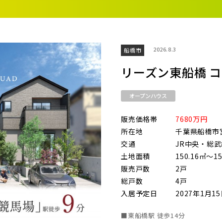
街
良住宅
るために！ポラスの耐震技術
いの？ Vol.3 安心・安全を育む
工
街づくり
る街ってどんなマチ？
2026.8.3
船橋市
ら探す
地図から探す
テーマ
えています。
くり WELLNESS LIFE
“木”を採り入れた優しい住まい
リーズン東船橋 
適に
い家
オープンハウス
市(19)
ターメンテナンス
販売価格帯
7680万円
ま市西区(4)
さいたま市北区(2)
さいたま市
所在地
千葉県船橋市
交通
JR中央・総
ま市中央区(0)
さいたま市桜区(2)
さいたま市
土地面積
150.16㎡～15
販売戸数
2戸
ま市緑区(1)
さいたま市岩槻区(0)
川越市(3
総戸数
4戸
1)
上尾市(2)
蕨市(0)
入居予定日
2027年1月1
1)
志木市(0)
和光市(1
■東船橋駅 徒歩14分