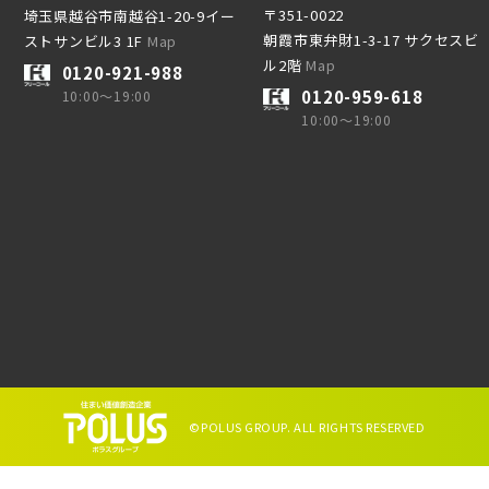
線 [快速]
〒351-0022
埼玉県越谷市南越谷1-20-9イー
朝霞市東弁財1-3-17 サクセスビ
ストサンビル3 1F
Map
ル2階
Map
0120-921-988
上線
葉線
0120-959-618
10:00～19:00
10:00～19:00
田スカイアクセス線
さらに表示する
線 [我孫子～成田]
葉線
央線
袋線
カイツリーライン
©POLUS GROUP. ALL RIGHTS RESERVED
宿線