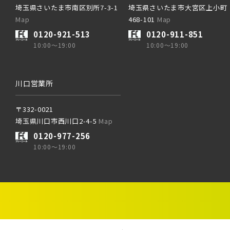
JR総武
埼玉県さいたま市南区別所7-3-1
埼玉県さいたま市大宮区上小町
Map
468-101
Map
0120-921-513
0120-911-851
京成押
JR京
10:00～19:00
10:00～19:00
京成成
ブランドを知る
JR成田
川口営業所
〒332-0021
京成千
埼玉県川口市西川口2-4-5
Map
JR中
0120-977-256
10:00～19:00
西武線
西武池
東武鉄道
東武ス
西武新