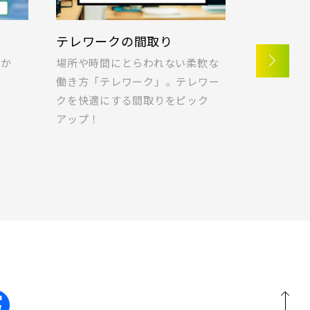
【予告広告】◆京成本線・京成押上線「青砥」駅
徒歩8分の駅近プロジェクト始動!!◆京成押上線
千葉県船橋市
「京成立石」駅徒歩10分◆京成本線「お花茶屋」
)
三郷市(2)
ラク編
ポラス標準仕様 子育て編
ポラス標
駅徒歩15分〈モデルハ...
ろぎ編
モヤモ
家族の暮らしを考え、毎日を快適
家の中での
くれ
に過ごしてほしいから、ポラス
地図内の物件アイコンを
1)
八千代市(1)
ヤ｣を｢快
仕様を
は”標準仕様”にこだわります。
クリックすると
る､アイデ
)
千葉市(2)
このカコミに
ご紹介しま
物件概要が表示されます
)
柏市(3)
)
江戸川区(1)
20棟以上の大型分譲
埼玉県川口市