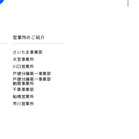
営業所のご紹介
地図にあるご希望の物件アイコンをクリッ
クすると物件詳細が表示されます
さいたま事業部
大宮事業所
キッチン
見学OK
見学不可
川口営業所
戸建分譲第一事業部
戸建分譲第一事業部
朝霞事業所
千葉事業部
前の物件
船橋営業所
見学OK
東京都葛飾区
市川営業所
【予告広告】リーズン青砥 アイ・ラウンジ
駅から10分以内
【予告広告】◆京成本線・京成押上線「青砥」駅
徒歩8分の駅近プロジェクト始動!!◆京成押上線
千葉県船橋市
「京成立石」駅徒歩10分◆京成本線「お花茶屋」
駅徒歩15分〈モデルハ...