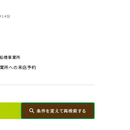
0)
蓮田市(1)
14分
奈町(5)
)
三郷市(2)
 船橋事業所
1)
八千代市(1)
業所への来店予約
)
千葉市(2)
)
柏市(3)
条件を変えて再検索する
)
江戸川区(1)