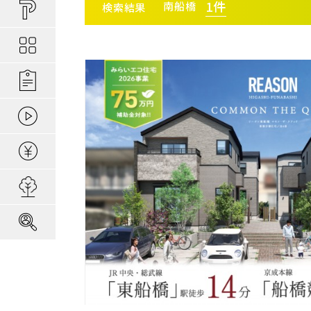
買い物しやすい
ポラスの長期優
安心な場所であ
1
件
南船橋
検索結果
ポラスの魅力
分譲地ってなにがい
お金のコト
ポラスの一貫施
景観協定のある
最新情報
コンセプトのあ
施工実績
エリアから探す
駅か
家のコト
全ては地盤が支
家族にやさしい家づ
森の空気を楽しむ
動画ギャラリー
冬の暮らしを快
子育てのコト
本当に地震に強
住宅ローンシミュレーター
さいたま
建てた後のアフ
埼玉・中央エリア(50)
さいた
用地募集
さいた
採用情報
さいた
所沢市(
朝霞市(