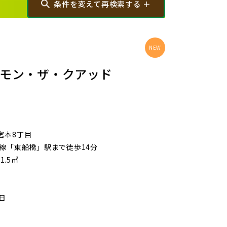
条件を変えて再検索する ＋
から探す
画像から探す
コモン・ザ・クアッド
大宮区(0)
さいたま市見沼区(5)
宮本8丁目
武線「東船橋」駅まで徒歩14分
浦和区(0)
さいたま市南区(5)
1.5㎡
)
川口市(11)
戸田市(0)
5日
)
新座市(2)