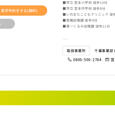
■市立 宮本小学校 徒歩10分
2)
久喜市(1)
富士見市(
■市立 宮本中学校 徒歩8分
見学予約をする(無料)
■いのまたこどもクリニック 徒歩
市(1)
白岡市(0)
北足立郡伊
■恵楓幼稚園 徒歩9分
る
■第一くるみ幼稚園 徒歩11分
(5)
草加市(0)
越谷市(9
......
0)
吉川市(0)
千葉事業部
取扱事業所
5)
船橋市(8)
習志野市(
0800-500-2784
営
(2)
浦安市(0)
白井市(0
0)
松戸市(4)
野田市(1
4)
我孫子市(4)
2)
足立区(0)
葛飾区(2
市(2)