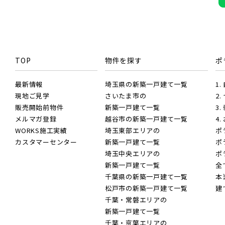
JR中央
JR総武
TOP
物件を探す
ポ
すべ
JR
JR京
地域
JR京
最新情報
埼玉県の新築一戸建て一覧
1
現地ご見学
さいたま市の
2
すべ
販売開始前物件
新築一戸建て一覧
3
ブランドを知る
画像
JR埼
JR成田
メルマガ登録
越谷市の新築一戸建て一覧
4
その他
WORKS施工実績
埼玉東部エリアの
ポ
カスタマーセンター
新築一戸建て一覧
ポ
JR川
指定
埼玉中央エリアの
ポ
JR中
こだわり条件
新築一戸建て一覧
全
千葉県の新築一戸建て一覧
本
すぐに入居可能
JR東北
松戸市の新築一戸建て一覧
建
千葉・常磐エリアの
千葉県市川市
新築一戸建て一覧
千葉・京葉エリアの
東武鉄道