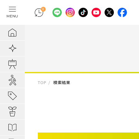
0
MENU
テレワークの間
物件検索
埼玉県の新築一
埼玉県
埼玉県
地域から暮らし
ポラスの魅力
まちづくりの実
住宅ローンのご
採用情報
ラクに片付く！
新着物件
千葉県の新築一
千葉県
千葉県
エリアから知る
1. 自分だけの
内装プラン事例
キャリア採用：
IoTのある暮らし
販売開始前物件
東京都の新築一
東京都
東京都
駅・路線から知
2. つくってい
POLUS 受賞実
キャリア採用：
あってよかった
オ―プンハウス実施中
TOP
検索結果
子育てしやすい
3. 弱点のない
グッドデザイ
あってよかった
地域から暮らしを知る
公園の多い街
4. お客様の安
無垢桐材の壁パネ
あってよかった
暮らしを楽しむヒント
分譲地ってなにがい
歴史の趣き深い
ポラスの設備・
快適がつづく！
はじめての家探し
分譲地ってなにがい