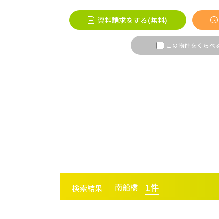
桶川市(
資料請求をする(無料)
ふじみ野
この物件をくらべ
春日部市
埼玉・東部エリア(16)
幸手市(
市川市(
千葉・京葉エリア(19)
鎌ケ谷市
守谷市(
千葉・常磐エリア(16)
流山市(
1
件
南船橋
検索結果
練馬区(
東京都(7)
東久留米