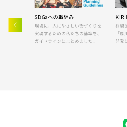
JR東北
千葉県市川市
春日部市
り
ラクに片付く！収納実例！
Io
埼玉・東部エリア(16)
JR高
幸手市(
ない柔軟な
快適な暮らしをつくる収納とは？
子育て
。テレワー
ポラスの想いと工夫が詰まった収
とは
市川市(
をピック
納の実例をご紹介！
介し
JR武
千葉・京葉エリア(19)
鎌ケ谷市
JR常磐
守谷市(
千葉・常磐エリア(16)
流山市(
JR常磐
練馬区(
小学校まで徒歩圏内
東京都(7)
千葉県流山市
東久留米
JR常磐