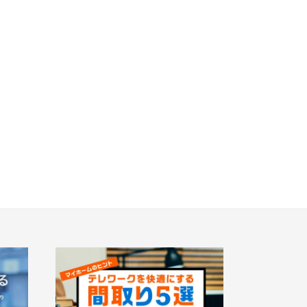
から探す
画像から探す
大宮区(0)
さいたま市見沼区(5)
地図にあるご希望の物件アイコンをクリッ
浦和区(0)
さいたま市南区(5)
クすると物件詳細が表示されます
)
川口市(11)
キッチン
見学OK
見学不可
戸田市(0)
)
新座市(2)
前の物件
0)
蓮田市(1)
見学OK
東京都葛飾区
【予告広告】リーズン青砥 アイ・ラウンジ
奈町(5)
駅から10分以内