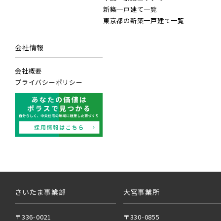
東武ス
JR高
新築一戸建て一覧
東京都の新築一戸建て一覧
東武日
JR武
会社情報
会社概要
東武ア
JR常磐
プライバシーポリシー
東武東
JR常磐
小学校まで徒歩圏内
千葉県流山市
JR常磐
京成線
京成松
JR中央
さいたま事業部
大宮事業所
京成本
〒336-0021
〒330-0855