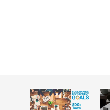
エリアから探す
駅か
さいたま
埼玉・中央エリア(50)
さいた
すべ
JR
JR京
地域
さいた
さいた
すべ
画像
JR埼
所沢市(
その他
朝霞市(
JR川
指定
こだわり条件
桶川市(
ふじみ野
すぐに入居可能