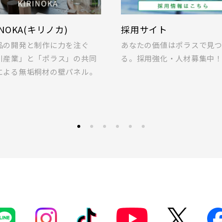
本線 [宇都宮線]
埼玉県北足立郡伊奈町
(5)
草加市(0)
越谷市(9
Tのある暮らし
ポラス標準仕様 家事
崎線
0)
吉川市(0)
LIFEを安心・快適に。IoT
暮らしに欠かせない家事の｢
どんなものがあるのか、ご紹
ヤ｣を｢快適・便利｣に変えて
5)
船橋市(8)
習志野市(
ます！
る､アイデアが詰まった標準
蔵野線
ご紹介します｡
(2)
浦安市(0)
白井市(0
線 [各駅停車]
0)
松戸市(4)
野田市(1
4)
我孫子市(4)
見学OK
見学不可
線 [快速]
2)
足立区(0)
葛飾区(2
土地面積50坪以上
埼玉県川越市
市(2)
線 [上野～仙台]