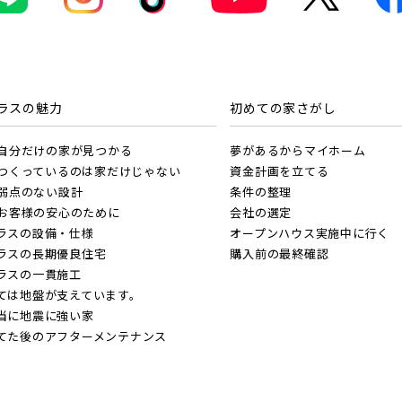
・総武線 [各駅停車]
物件を検索する
線 [快速]
ラスの魅力
初めての家さがし
て
埼玉県
千葉県
浜東北線
葉線
. 自分だけの家が見つかる
夢があるからマイホーム
. つくっているのは家だけじゃない
資金計画を立てる
て
外観
内観
. 弱点のない設計
条件の整理
京線
さらに表示する
線 [我孫子～成田]
. お客様の安心のために
会社の選定
 関連画像
ラスの設備・仕様
オープンハウス実施中に行く
ラスの長期優良住宅
購入前の最終確認
越線
なし
すぐに入居可能
販売開始
ラスの一貫施工
央線
ては地盤が支えています。
当に地震に強い家
販売開始前
本線 [宇都宮線]
てた後のアフターメンテナンス
埼玉県北足立郡伊奈町