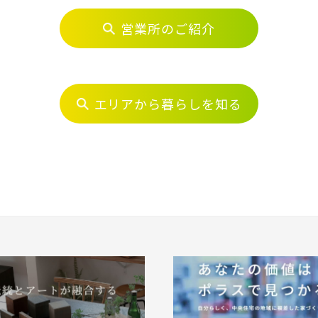
営業所のご紹介
ら探す
地図から探す
テーマ
物件を検索する
エリアから暮らしを知る
市(19)
ま市西区(4)
さいたま市北区(2)
さいたま市
て
埼玉県
千葉県
浜東北線
ま市中央区(0)
さいたま市桜区(2)
さいたま市
ま市緑区(1)
さいたま市岩槻区(0)
川越市(3
て
外観
内観
京線
1)
上尾市(2)
蕨市(0)
 関連画像
1)
志木市(0)
和光市(1
越線
なし
すぐに入居可能
販売開始
2)
久喜市(1)
富士見市(
市(1)
白岡市(0)
北足立郡伊
販売開始前