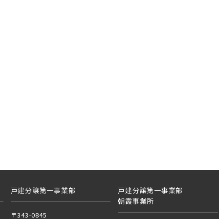
カイツリーライン
崎線
光線
蔵野線
ーバンパークライン
線 [各駅停車]
見学OK
見学不可
上本線
線 [快速]
土地面積50坪以上
埼玉県川越市
線 [上野～仙台]
戸線
・総武線 [各駅停車]
戸建分譲第一事業部
戸建分譲第一事業部
朝霞事業所
線
〒343-0845