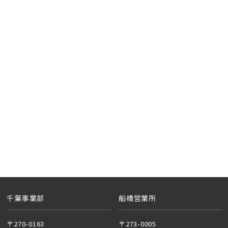
地図内の物件アイコンを
クリックすると
このカコミに
物件概要が表示されます
20棟以上の大型分譲
埼玉県川口市
千葉事業部
船橋営業所
〒270-0163
〒273-0005