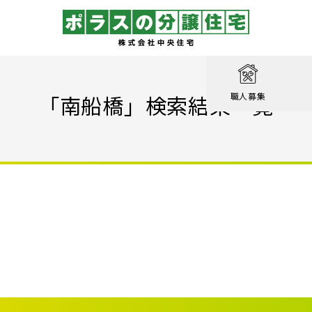
取り
戸建て
を知る
績
相談
「南船橋」検索結果一覧
職人募集
収納実例！
戸建て
家が見つかる
集
設計職
戸建て
る
るのは家だけじゃない
績
エクステリア職
！ポラスの標準仕様【家事ラク編】
街
設計
ン賞 受賞作品
！ポラスの標準仕様【子育て編】
心のために
ル KIRINOKA
！ポラスの標準仕様【安心・くつろぎ編】
いの？ Vol.1 コミュニティを育む
街
仕様
ポラスの長期優良住宅
いの？ Vol.2 緑と景観を育む