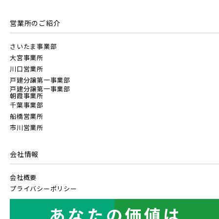
地図にあるご希望の物件アイコンをクリックすると
物件詳細が表示されます
埼玉新都市交通 [伊奈線]
営業所のご紹介
JR武蔵野線
こだわり条件
見学OK
見学不可
さいたま事業部
つくばエクスプレス
大宮事業所
指定なし
すぐに入居可能
JR常磐線 [各駅停車]
川口営業所
戸建分譲第一事業部
販売開始前の物件
戸建分譲第一事業部
都営大江戸線
朝霞事業所
JR常磐線 [快速]
千葉事業部
船橋営業所
見学OK
東京都葛飾区
市川営業所
東葉高速鉄道
【予告広告】リーズン青砥 アイ・ラウンジ
埼玉県川口市
埼玉県川口市
【予告広告】◆京成本線・京成押上線「青砥」駅徒歩8分の駅
JR常磐線 [上野～仙台]
販売開始前
近プロジェクト始動!!◆京成押上線「京成立石」駅徒歩10分◆
会社情報
京成本線「お花茶屋」駅徒歩15分〈3駅2路線...
東京メトロ副都心線
会社概要
JR中央・総武線 [各駅停車]
プライバシーポリシー
地図内の物件アイコンを
京王井の頭線
クリックすると
JR総武線 [快速]