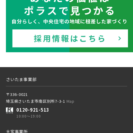
このカコミに
千葉県千葉市稲毛区
千葉県千葉市美浜区
物件概要が表示されます
千葉都市モノレール
JR京葉線
JR成田線 [我孫子～成田]
駅から10分以内
千葉県船橋市
千葉県船橋市
物件を検索する
JR中央線
さいたま事業部
〒336-0021
埼玉県さいたま市南区別所7-3-1
Map
東武鉄道
0120-921-513
さらに表示する
10:00～19:00
東武スカイツリーライン
大宮事業所