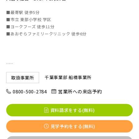
■最寄駅 徒歩5分
画像
■市立 東部小学校 学区
JR東北本線 [宇都宮線]
■ヨークフーズ 徒歩11分
■あおぞらファミリークリニック 徒歩6分
すべて
外観
内観
すぐに入居可能
JR高崎線
キッチン
その他 関連画像
地図にあるご希望の物件アイコンをクリックすると
物件詳細が表示されます
......
JR武蔵野線
こだわり条件
見学OK
見学不可
千葉事業部 船橋事業所
取扱事業所
指定なし
すぐに入居可能
0800-500-2784
営業所への来店予約
JR常磐線 [各駅停車]
販売開始前の物件
資料請求をする(無料)
JR常磐線 [快速]
見学OK
東京都葛飾区
見学予約をする(無料)
【予告広告】リーズン青砥 アイ・ラウンジ
埼玉県川口市
埼玉県川口市