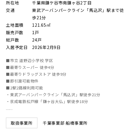
所在地
千葉県鎌ケ谷市南鎌ヶ谷2丁目
朝霞市(1)
志木市(0)
和光市(1)
交通
東武アーバンパークライン「馬込沢」駅まで徒
歩21分
新座市(2)
桶川市(2)
久喜市(1)
土地面積
121.65㎡
販売戸数
1戸
富士見市(0)
蓮田市(1)
ふじみ野市(1)
総戸数
24戸
白岡市(0)
北足立郡伊奈町(5)
入居予定日
2026年2月9日
■市立 道野辺小学校 学区
埼玉・東部エリア(16)
■最寄りスーパー 徒歩4分
■最寄りドラッグストア 徒歩9分
■即引渡可能物件
春日部市(5)
草加市(0)
越谷市(9)
■2駅2路線利用可能
・東武アーバンパークライン「馬込沢」駅徒歩21分
三郷市(2)
幸手市(0)
吉川市(0)
・京成電鉄松戸線「鎌ヶ谷大仏」駅徒歩18分
......
千葉・京葉エリア(18)
千葉事業部 船橋事業所
取扱事業所
市川市(4)
船橋市(8)
習志野市(1)