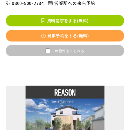
0800-500-2784
営業所への来店予約
八千代市(1)
鎌ケ谷市(2)
浦安市(0)
資料請求をする(無料)
白井市(0)
千葉市(2)
見学予約をする(無料)
千葉・常磐エリア(16)
この物件をくらべる
守谷市(0)
松戸市(4)
野田市(1)
柏市(3)
流山市(4)
我孫子市(4)
東京都(5)
足立区(0)
葛飾区(2)
江戸川区(1)
東久留米市(2)