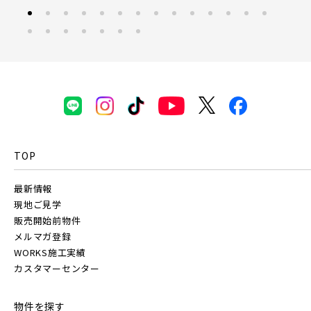
京成線
埼玉・東部エリア(16)
春日部市(5)
草加市(0)
越谷市(9)
土地面積50坪以上
京成松戸線
三郷市(2)
幸手市(0)
吉川市(0)
京成本線
TOP
千葉・京葉エリア(18)
最新情報
京成押上線
市川市(4)
船橋市(8)
習志野市(1)
現地ご見学
販売開始前物件
八千代市(1)
鎌ケ谷市(2)
浦安市(0)
メルマガ登録
京成成田スカイアクセス線
WORKS施工実績
白井市(0)
千葉市(2)
カスタマーセンター
千葉・常磐エリア(16)
京成千葉線
物件を探す