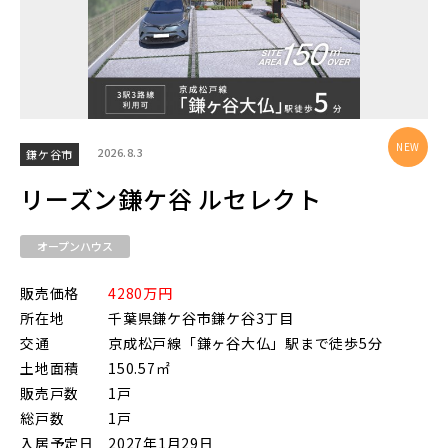
物件を検索する
駅から探す
2026.8.3
鎌ケ谷市
リーズン鎌ケ谷 ルセレクト
地図から探す
JR
オープンハウス
テーマから探す
販売価格
4280万円
JR京浜東北線
画像から探す
所在地
千葉県鎌ケ谷市鎌ケ谷3丁目
交通
京成松戸線「鎌ヶ谷大仏」駅まで徒歩5分
土地面積
150.57㎡
JR埼京線
地域
販売戸数
1戸
総戸数
1戸
すべて
埼玉県
千葉県
入居予定日
2027年1月29日
JR川越線