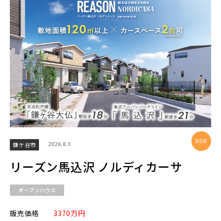
エリアから探す
埼玉・中央エリア(52)
さいたま市(21)
さいたま市西区(4)
さいたま市北区(2)
さいたま市大宮区(0)
さいたま市見沼区(6)
さいたま市中央区(0)
さいたま市桜区(2)
2026.8.3
鎌ケ谷市
さいたま市浦和区(0)
さいたま市南区(6)
リーズン馬込沢 ノルディカーサ
さいたま市緑区(1)
さいたま市岩槻区(0)
オープンハウス
川越市(3)
川口市(11)
所沢市(1)
販売価格
3370万円
上尾市(2)
蕨市(0)
戸田市(0)