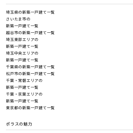
20棟以上の大型分譲
埼玉県の新築一戸建て一覧
守谷市(0)
松戸市(4)
野田市(1)
さいたま市の
柏市(3)
流山市(4)
我孫子市(4)
新築一戸建て一覧
越谷市の新築一戸建て一覧
西武線
埼玉東部エリアの
東京都(5)
新築一戸建て一覧
埼玉中央エリアの
西武池袋線
新築一戸建て一覧
足立区(0)
葛飾区(2)
江戸川区(1)
千葉県の新築一戸建て一覧
松戸市の新築一戸建て一覧
東久留米市(2)
西武新宿線
千葉・常磐エリアの
新築一戸建て一覧
千葉・京葉エリアの
新築一戸建て一覧
物件を検索する
ブランドを知る
東京都の新築一戸建て一覧
その他鉄道
ポラスの魅力
駅から探す