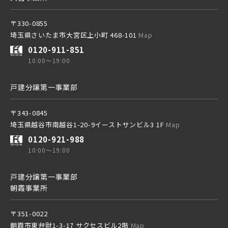
〒330-0855
東武日光線
埼玉県さいたま市大宮区上小町 468-101
Map
小学校まで徒歩圏内
0120-911-851
10:00～19:00
東武アーバンパークライン
戸建分譲第一事業部
東武東上本線
〒343-0845
埼玉県越谷市南越谷1-20-9イーストサンビル3 1F
Map
0120-921-988
10:00～19:00
京成線
戸建分譲第一事業部
朝霞事業所
土地面積50坪以上
京成松戸線
〒351-0022
朝霞市東弁財1-3-17 サクセスビル2階
Map