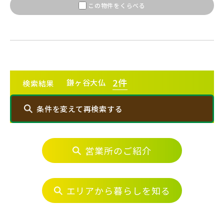
【予告広告】◆京成本線・京成押上線「青砥」駅徒歩8分の駅
JR常磐線 [上野～仙台]
この物件をくらべる
販売開始前
近プロジェクト始動!!◆京成押上線「京成立石」駅徒歩10分◆
京成本線「お花茶屋」駅徒歩15分〈3駅2路線...
JR中央・総武線 [各駅停車]
地図内の物件アイコンを
クリックすると
JR総武線 [快速]
2
件
鎌ヶ谷大仏
検索結果
このカコミに
千葉県千葉市稲毛区
千葉県千葉市美浜区
物件概要が表示されます
条件を変えて再検索する
JR京葉線
営業所のご紹介
エリアから探す
JR成田線 [我孫子～成田]
駅から10分以内
千葉県船橋市
千葉県船橋市
埼玉・中央エリア(52)
エリアから暮らしを知る
JR中央線
さいたま市(21)