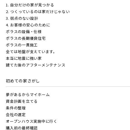
1. 自分だけの家が見つかる
東京メトロ有楽町線
地図から探す
2. つくっているのは家だけじゃない
JR
3. 弱点のない設計
4. お客様の安心のために
テーマから探す
東京メトロ千代田線
ポラスの設備・仕様
JR京浜東北線
ポラスの長期優良住宅
画像から探す
ポラスの一貫施工
北総鉄道
全ては地盤が支えています。
本当に地震に強い家
JR埼京線
地域
建てた後のアフターメンテナンス
埼玉高速鉄道
すべて
埼玉県
千葉県
初めての家さがし
JR川越線
夢があるからマイホーム
東京メトロ東西線
画像
資金計画を立てる
JR東北本線 [宇都宮線]
条件の整理
会社の選定
すべて
外観
内観
都営新宿線
すぐに入居可能
オープンハウス実施中に行く
JR高崎線
購入前の最終確認
キッチン
その他 関連画像