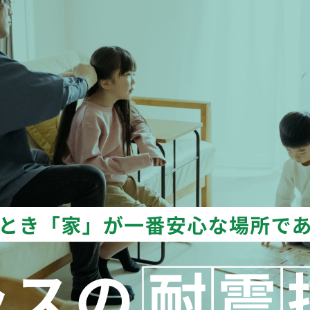
街
良住宅
るために！ポラスの耐震技術
いの？ Vol.3 安心・安全を育む
工
街づくり
る街ってどんなマチ？
えています。
くり WELLNESS LIFE
“木”を採り入れた優しい住まい
適に
い家
ターメンテナンス