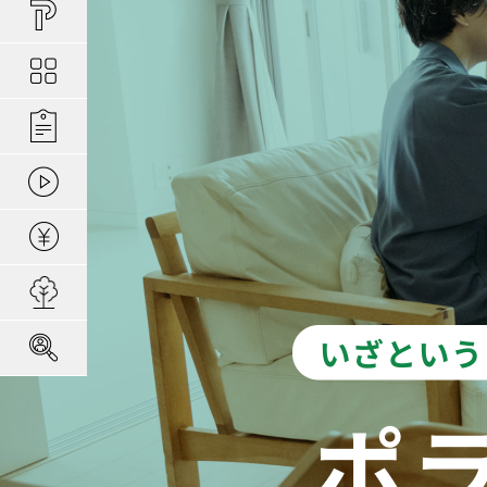
買い物しやすい
ポラスの長期優
安心な場所であ
ポラスの魅力
分譲地ってなにがい
お金のコト
ポラスの一貫施
景観協定のある
最新情報
コンセプトのあ
施工実績
家のコト
全ては地盤が支
家族にやさしい家づ
森の空気を楽しむ
動画ギャラリー
冬の暮らしを快
子育てのコト
本当に地震に強
住宅ローンシミュレーター
建てた後のアフ
用地募集
採用情報