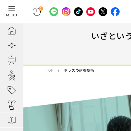
0
MENU
テレワークの間
物件検索
埼玉県の新築一
埼玉県
埼玉県
地域から暮らし
ポラスの魅力
まちづくりの実
住宅ローンのご
採用情報
いざとい
ラクに片付く！
新着物件
千葉県の新築一
千葉県
千葉県
エリアから知る
1. 自分だけの
内装プラン事例
キャリア採用：
IoTのある暮らし
販売開始前物件
東京都の新築一
東京都
東京都
駅・路線から知
2. つくってい
POLUS 受賞実
キャリア採用：
TOP
ポラスの耐震技術
あってよかった
オ―プンハウス実施中
子育てしやすい
3. 弱点のない
グッドデザイ
あってよかった
地域から暮らしを知る
公園の多い街
4. お客様の安
無垢桐材の壁パネ
あってよかった
暮らしを楽しむヒント
分譲地ってなにがい
歴史の趣き深い
ポラスの設備・
快適がつづく！
はじめての家探し
分譲地ってなにがい