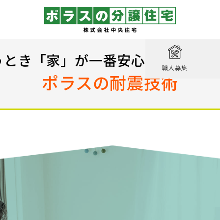
取り
戸建て
を知る
績
相談
うとき「家」が一番安心な場所であ
職人募集
収納実例！
ポラスの耐震技術
戸建て
家が見つかる
集
設計職
戸建て
る
るのは家だけじゃない
績
エクステリア職
！ポラスの標準仕様【家事ラク編】
街
設計
ン賞 受賞作品
！ポラスの標準仕様【子育て編】
心のために
ル KIRINOKA
！ポラスの標準仕様【安心・くつろぎ編】
いの？ Vol.1 コミュニティを育む
街
仕様
ポラスの長期優良住宅
いの？ Vol.2 緑と景観を育む