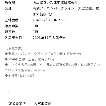
所在地
埼玉県さいたま市北区盆栽町
朝霞市(1)
志木市(0)
和光市(1)
交通
東武アーバンパークライン「大宮公園」駅
まで徒歩6分
新座市(2)
桶川市(2)
久喜市(1)
土地面積
134.07㎡～136.21㎡
販売戸数
3戸
富士見市(0)
蓮田市(1)
ふじみ野市(1)
総戸数
3戸
白岡市(0)
北足立郡伊奈町(5)
入居予定日
2026年11月入居予定
【予告広告】
埼玉・東部エリア(16)
◆東武アーバンパークライン「大宮公園」駅徒歩6分
◆JR宇都宮線「土呂」駅徒歩15分
◆「さくら名所100選」や「日本の都市公園100選」にも選定され
春日部市(5)
草加市(0)
越谷市(9)
ている「大宮公園」徒歩5分
◆全棟敷地134m2超
三郷市(2)
幸手市(0)
吉川市(0)
......
千葉・京葉エリア(19)
大宮事業所
取扱事業所
市川市(5)
船橋市(8)
習志野市(1)