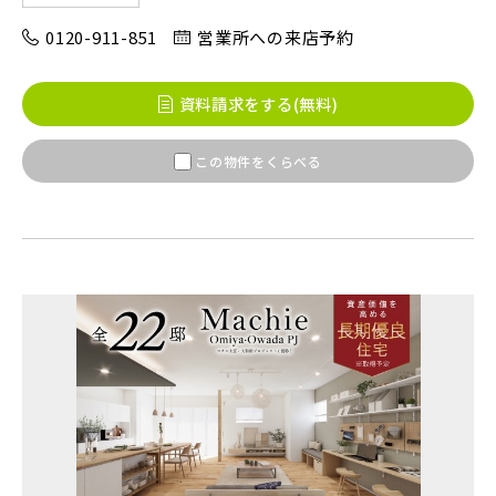
0120-911-851
営業所への来店予約
八千代市(1)
鎌ケ谷市(2)
浦安市(0)
白井市(0)
千葉市(2)
資料請求をする(無料)
この物件をくらべる
千葉・常磐エリア(16)
守谷市(0)
松戸市(4)
野田市(1)
柏市(3)
流山市(4)
我孫子市(4)
東京都(6)
練馬区(1)
足立区(0)
葛飾区(2)
江戸川区(1)
東久留米市(2)