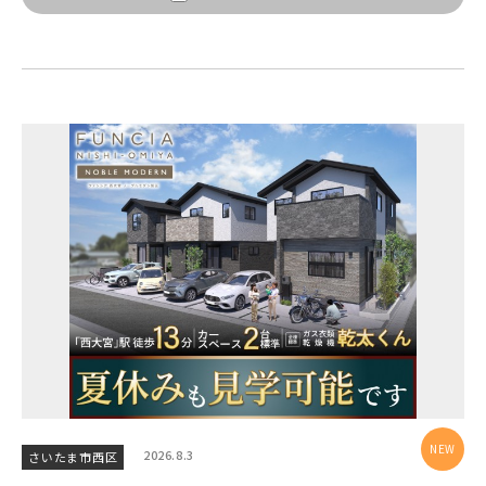
【予告広告】◆京成本線・京成押上線「青砥」駅徒歩8分の駅
JR常磐線 [上野～仙台]
販売開始前
近プロジェクト始動!!◆京成押上線「京成立石」駅徒歩10分◆
京成本線「お花茶屋」駅徒歩15分〈モデルハ...
JR中央・総武線 [各駅停車]
地図内の物件アイコンを
クリックすると
JR総武線 [快速]
このカコミに
千葉県船橋市
千葉県流山市
物件概要が表示されます
JR京葉線
JR成田線 [我孫子～成田]
駅から10分以内
埼玉県川越市
埼玉県川口市
JR中央線
2026.8.3
さいたま市西区