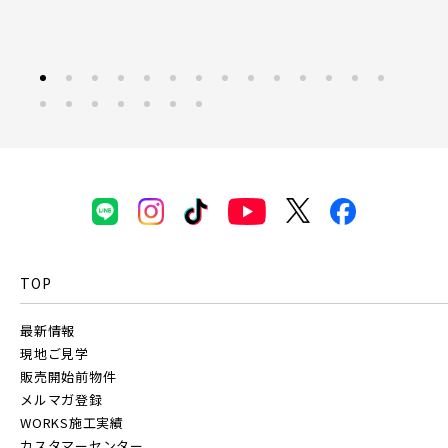
東京都(6)
東京メトロ副都心線
練馬区(1)
足立区(0)
葛飾区(2)
江戸川区(1)
東久留米市(2)
京王井の頭線
千葉都市モノレール
物件を検索する
TOP
駅から探す
最新情報
地図から探す
現地ご見学
物件を検索する
JR
販売開始前物件
テーマから探す
メルマガ登録
WORKS施工実績
JR京浜東北線
画像から探す
カスタマーセンター