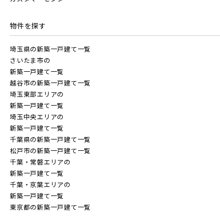
物件を探す
JR埼京線
地域
埼玉県の新築一戸建て一覧
さいたま市の
すべて
埼玉県
千葉県
JR川越線
新築一戸建て一覧
越谷市の新築一戸建て一覧
埼玉東部エリアの
画像
JR東北本線 [宇都宮線]
新築一戸建て一覧
埼玉中央エリアの
すべて
外観
内観
新築一戸建て一覧
すぐに入居可能
千葉県の新築一戸建て一覧
JR高崎線
キッチン
その他 関連画像
地図にあるご希望の物件アイコンをクリックすると
松戸市の新築一戸建て一覧
物件詳細が表示されます
千葉・常磐エリアの
新築一戸建て一覧
JR武蔵野線
こだわり条件
見学OK
見学不可
千葉・京葉エリアの
新築一戸建て一覧
東京都の新築一戸建て一覧
指定なし
すぐに入居可能
JR常磐線 [各駅停車]