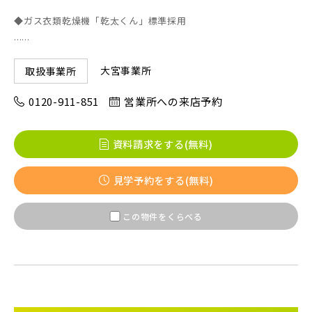
◆ガス衣類乾燥機「乾太くん」標準採用
......
京成線
大宮事業所
取扱事業所
土地面積50坪以上
京成松戸線
0120-911-851
営業所への来店予約
京成本線
資料請求をする(無料)
見学予約をする(無料)
京成押上線
この物件をくらべる
京成成田スカイアクセス線
京成千葉線