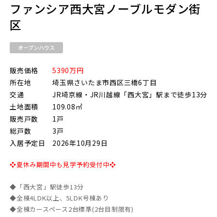
ファンシア西大宮ノーブルモダン街
区
東武鉄道
オープンハウス
さらに表示する
東武スカイツリーライン
販売価格
5390万円
所在地
埼玉県さいたま市西区三橋6丁目
交通
JR埼京線・JR川越線「西大宮」駅まで徒歩13分
東武日光線
土地面積
109.08㎡
小学校まで徒歩圏内
販売戸数
1戸
総戸数
3戸
入居予定日
2026年10月29日
東武アーバンパークライン
❖夏休み期間中も見学予約受付中❖
東武東上本線
◆「西大宮」駅徒歩13分
◆全棟4LDK以上、5LDK号棟あり
◆全棟カースペース2台標準(2台目制限有)