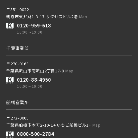
〒351-0022
西武有楽町線
ブランドを知る
朝霞市東弁財1-3-17 サクセスビル2階
Map
0120-959-618
10:00～19:00
西武豊島線
千葉事業部
〒270-0163
千葉県流山市南流山2丁目17-8
Map
その他鉄道
0120-88-4950
10:00～19:00
東京メトロ有楽町線
船橋営業所
〒273-0005
東京メトロ千代田線
千葉県船橋市本町2-10-14 いちご船橋ビル1F
Map
0800-500-2784