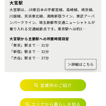
さいたま市浦和区(0)
さいたま市南区(5)
大宮駅
大宮駅は、JR東日本の宇都宮線、高崎線、埼京線、
さいたま市緑区(1)
さいたま市岩槻区(0)
川越線、京浜東北線、湘南新宿ライン、東武アーバ
川越市(3)
川口市(11)
所沢市(1)
ンパークライン、埼玉新都市交通ニューシャトルが
その他鉄道
乗り入れる交通結節点です。東京駅へは約3…
上尾市(2)
蕨市(0)
戸田市(0)
大宮駅から主要駅への所要時間目安
朝霞市(1)
志木市(0)
和光市(1)
東京メトロ有楽町線
「東京」駅まで … 31分
新座市(2)
桶川市(2)
久喜市(1)
「新宿」駅まで … 32分
「渋谷」駅まで … 37分
富士見市(0)
蓮田市(1)
ふじみ野市(1)
東京メトロ千代田線
＞詳細はこちら
白岡市(0)
北足立郡伊奈町(5)
北総鉄道
営業所のご紹介
埼玉・東部エリア(16)
埼玉高速鉄道
春日部市(5)
草加市(0)
越谷市(9)
エリアから暮らしを知る