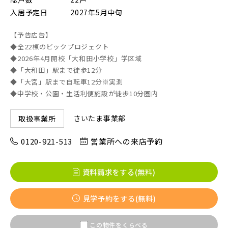
入居予定日
2027年5月中旬
画像
【予告広告】
JR東北本線 [宇都宮線]
◆全22棟のビックプロジェクト
◆2026年4月開校「大和田小学校」学区域
すべて
外観
内観
すぐに入居可能
◆「大和田」駅まで徒歩12分
JR高崎線
キッチン
その他 関連画像
◆「大宮」駅まで自転車12分※実測
地図にあるご希望の物件アイコンをクリックすると
◆中学校・公園・生活利便施設が徒歩10分圏内
物件詳細が表示されます
JR武蔵野線
こだわり条件
見学OK
見学不可
さいたま事業部
取扱事業所
0120-921-513
営業所への来店予約
指定なし
すぐに入居可能
JR常磐線 [各駅停車]
販売開始前の物件
資料請求をする(無料)
JR常磐線 [快速]
見学予約をする(無料)
見学OK
東京都葛飾区
【予告広告】リーズン青砥 アイ・ラウンジ
千葉県市川市
埼玉県北足立郡伊奈町
この物件をくらべる