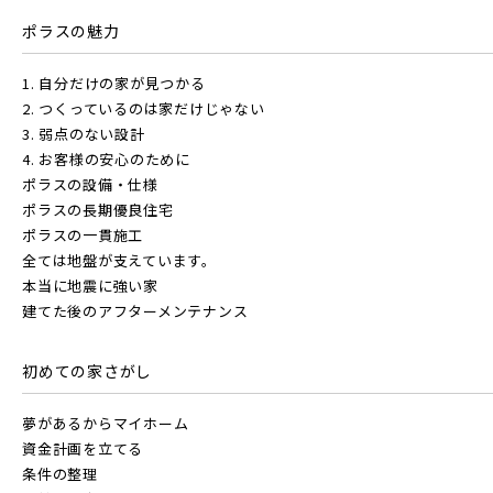
販売開始前の物件
ポラスの魅力
JR常磐線 [快速]
1. 自分だけの家が見つかる
見学OK
東京都葛飾区
2. つくっているのは家だけじゃない
【予告広告】リーズン青砥 アイ・ラウンジ
3. 弱点のない設計
千葉県市川市
埼玉県北足立郡伊奈町
【予告広告】◆京成本線・京成押上線「青砥」駅徒歩8分の駅
JR常磐線 [上野～仙台]
4. お客様の安心のために
販売開始前
近プロジェクト始動!!◆京成押上線「京成立石」駅徒歩10分◆
ポラスの設備・仕様
京成本線「お花茶屋」駅徒歩15分〈モデルハ...
ポラスの長期優良住宅
ポラスの一貫施工
JR中央・総武線 [各駅停車]
全ては地盤が支えています。
地図内の物件アイコンを
本当に地震に強い家
建てた後のアフターメンテナンス
クリックすると
JR総武線 [快速]
このカコミに
千葉県船橋市
千葉県流山市
初めての家さがし
物件概要が表示されます
JR京葉線
夢があるからマイホーム
資金計画を立てる
条件の整理
JR成田線 [我孫子～成田]