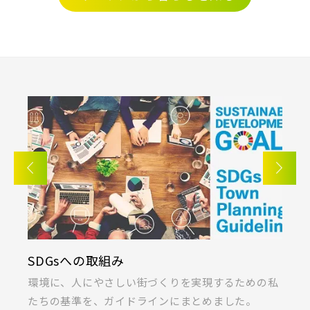
三郷市(2)
幸手市(0)
吉川市(0)
東京メトロ東西線
千葉・京葉エリア(19)
都営新宿線
市川市(5)
船橋市(8)
習志野市(1)
八千代市(1)
鎌ケ谷市(2)
浦安市(0)
埼玉新都市交通 [伊奈線]
白井市(0)
千葉市(2)
つくばエクスプレス
千葉・常磐エリア(16)
都営大江戸線
守谷市(0)
松戸市(4)
野田市(1)
KIRINOKA(キリノカ)
柏市(3)
流山市(4)
我孫子市(4)
を実現するための私
桐製品の開発と制作に力を注ぐ「厚川産
東葉高速鉄道
まとめました。
ラス」の共同開発による無垢桐材の壁パ