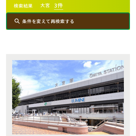
3
件
20棟以上の大型分譲
大宮
検索結果
条件を変えて再検索する
西武線
エリアから探す
西武池袋線
埼玉・中央エリア(50)
西武新宿線
さいたま市(19)
さいたま市西区(4)
さいたま市北区(2)
西武有楽町線
ブランドを知る
さいたま市大宮区(0)
さいたま市見沼区(5)
さいたま市中央区(0)
さいたま市桜区(2)
西武豊島線