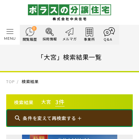
0
MENU
採用情報
メルマガ
閲覧履歴
事業所
Q&A
「大宮」検索結果一覧
TOP
検索結果
3
件
大宮
検索結果
条件を変えて再検索する ＋