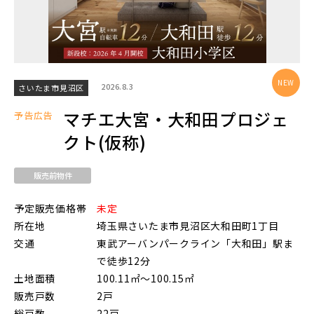
物件を検索する
2026.8.3
さいたま市見沼区
駅から探す
マチエ大宮・大和田プロジェ
予告広告
クト(仮称)
地図から探す
JR
販売前物件
テーマから探す
JR京浜東北線
予定販売価格帯
未定
画像から探す
所在地
埼玉県さいたま市見沼区大和田町1丁目
交通
東武アーバンパークライン「大和田」駅ま
JR埼京線
で徒歩12分
地域
土地面積
100.11㎡～100.15㎡
販売戸数
2戸
すべて
埼玉県
千葉県
JR川越線
総戸数
22戸