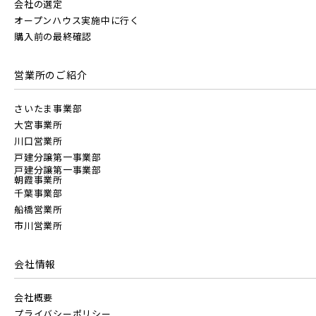
会社の選定
オープンハウス実施中に行く
駅から10分以内
埼玉県川越市
埼玉県川口市
購入前の最終確認
JR中央線
営業所のご紹介
さいたま事業部
大宮事業所
川口営業所
東武鉄道
戸建分譲第一事業部
戸建分譲第一事業部
さらに表示する
朝霞事業所
千葉事業部
東武スカイツリーライン
船橋営業所
市川営業所
東武日光線
会社情報
小学校まで徒歩圏内
会社概要
東武アーバンパークライン
プライバシーポリシー