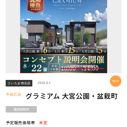
エリアから探す
埼玉・中央エリア(50)
さいたま市(19)
さいたま市西区(4)
さいたま市北区(2)
さいたま市大宮区(0)
さいたま市見沼区(5)
さいたま市中央区(0)
さいたま市桜区(2)
2026.8.3
さいたま市北区
さいたま市浦和区(0)
さいたま市南区(5)
グラミアム 大宮公園・盆栽町
予告広告
さいたま市緑区(1)
さいたま市岩槻区(0)
販売前物件
川越市(3)
川口市(11)
所沢市(1)
予定販売価格帯
未定
上尾市(2)
蕨市(0)
戸田市(0)