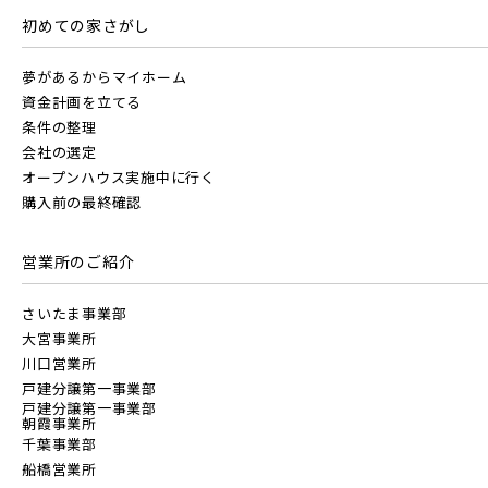
すべて
埼玉県
千葉県
初めての家さがし
JR川越線
京成線
夢があるからマイホーム
画像
資金計画を立てる
JR東北本線 [宇都宮線]
条件の整理
土地面積50坪以上
京成松戸線
会社の選定
すべて
外観
内観
すぐに入居可能
オープンハウス実施中に行く
JR高崎線
購入前の最終確認
キッチン
その他 関連画像
地図にあるご希望の物件アイコンをクリックすると
京成本線
物件詳細が表示されます
営業所のご紹介
JR武蔵野線
こだわり条件
見学OK
見学不可
京成押上線
さいたま事業部
大宮事業所
指定なし
すぐに入居可能
JR常磐線 [各駅停車]
川口営業所
戸建分譲第一事業部
京成成田スカイアクセス線
販売開始前の物件
戸建分譲第一事業部
朝霞事業所
JR常磐線 [快速]
千葉事業部
船橋営業所
京成千葉線
見学OK
東京都葛飾区