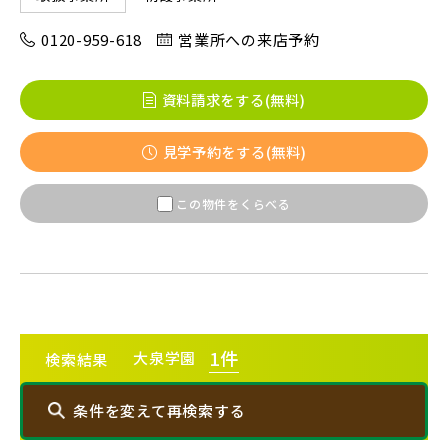
0120-959-618
営業所への来店予約
八千代市(1)
鎌ケ谷市(2)
浦安市(0)
白井市(0)
千葉市(2)
資料請求をする(無料)
千葉・常磐エリア(16)
見学予約をする(無料)
守谷市(0)
松戸市(4)
野田市(1)
この物件をくらべる
柏市(3)
流山市(4)
我孫子市(4)
東京都(5)
1
件
大泉学園
検索結果
足立区(0)
葛飾区(2)
江戸川区(1)
条件を変えて再検索する
東久留米市(2)