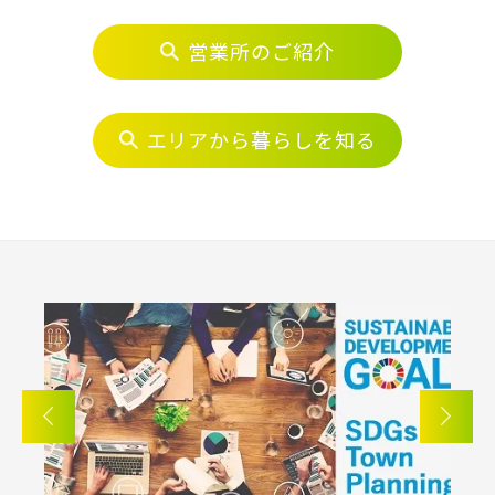
営業所のご紹介
エリアから探す
物件を検索する
埼玉・中央エリア(50)
エリアから暮らしを知る
駅から探す
さいたま市(20)
地図から探す
さいたま市西区(4)
さいたま市北区(2)
JR
テーマから探す
さいたま市大宮区(0)
さいたま市見沼区(5)
JR京浜東北線
さいたま市中央区(0)
さいたま市桜区(2)
画像から探す
さいたま市浦和区(0)
さいたま市南区(6)
JR埼京線
地域
さいたま市緑区(1)
さいたま市岩槻区(0)
川越市(3)
川口市(11)
所沢市(1)
すべて
埼玉県
千葉県
JR川越線