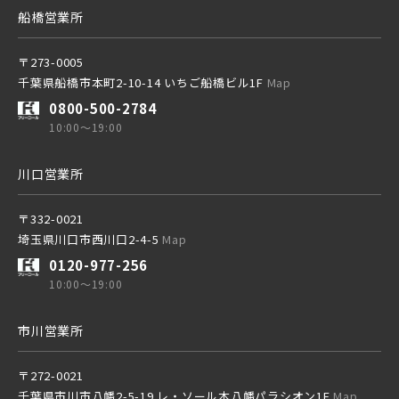
京成千葉線
船橋営業所
千葉都市モノレール
20棟以上の大型分譲
〒273-0005
千葉県船橋市本町2-10-14 いちご船橋ビル1F
Map
0800-500-2784
10:00～19:00
西武線
川口営業所
物件を検索する
西武池袋線
〒332-0021
埼玉県川口市西川口2-4-5
Map
0120-977-256
西武新宿線
10:00～19:00
市川営業所
ブランドを知る
〒272-0021
その他鉄道
千葉県市川市八幡2-5-19 レ・ソール本八幡パラシオン1F
Map