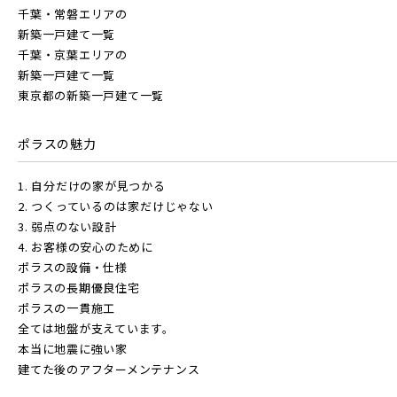
千葉・常磐エリアの
新築一戸建て一覧
千葉・京葉エリアの
東武鉄道
新築一戸建て一覧
物件を検索する
さらに表示する
東京都の新築一戸建て一覧
東武スカイツリーライン
ポラスの魅力
駅から探す
1. 自分だけの家が見つかる
東武日光線
地図から探す
2. つくっているのは家だけじゃない
小学校まで徒歩圏内
JR
3. 弱点のない設計
4. お客様の安心のために
テーマから探す
東武アーバンパークライン
ポラスの設備・仕様
JR京浜東北線
ポラスの長期優良住宅
画像から探す
ポラスの一貫施工
全ては地盤が支えています。
東武東上本線
本当に地震に強い家
JR埼京線
地域
建てた後のアフターメンテナンス