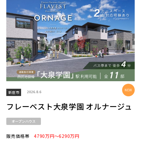
エリアから探す
埼玉・中央エリア(50)
さいたま市(20)
さいたま市西区(4)
さいたま市北区(2)
さいたま市大宮区(0)
さいたま市見沼区(5)
さいたま市中央区(0)
さいたま市桜区(2)
2026.8.6
新座市
さいたま市浦和区(0)
さいたま市南区(6)
フレーベスト大泉学園 オルナージュ
さいたま市緑区(1)
さいたま市岩槻区(0)
オープンハウス
川越市(3)
川口市(11)
所沢市(1)
販売価格帯
4790万円～6290万円
上尾市(2)
蕨市(0)
戸田市(0)