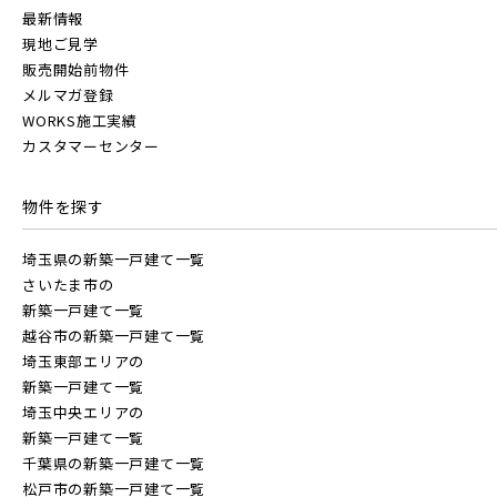
【予告広告】◆京成本線・京成押上線「青砥」駅徒歩8分の駅
JR常磐線 [上野～仙台]
販売開始前
最新情報
近プロジェクト始動!!◆京成押上線「京成立石」駅徒歩10分◆
市川市(4)
船橋市(8)
習志野市(1)
現地ご見学
京成本線「お花茶屋」駅徒歩15分〈3駅2路線...
販売開始前物件
八千代市(1)
鎌ケ谷市(2)
浦安市(0)
JR中央・総武線 [各駅停車]
メルマガ登録
WORKS施工実績
白井市(0)
千葉市(2)
地図内の物件アイコンを
カスタマーセンター
クリックすると
JR総武線 [快速]
このカコミに
埼玉県川口市
埼玉県所沢市
千葉・常磐エリア(16)
物件を探す
物件概要が表示されます
JR京葉線
埼玉県の新築一戸建て一覧
守谷市(0)
松戸市(4)
野田市(1)
さいたま市の
柏市(3)
流山市(4)
我孫子市(4)
新築一戸建て一覧
越谷市の新築一戸建て一覧
JR成田線 [我孫子～成田]
埼玉東部エリアの
東京都(5)
新築一戸建て一覧
駅から10分以内
埼玉県春日部市
埼玉県春日部市
埼玉中央エリアの
JR中央線
新築一戸建て一覧
足立区(0)
葛飾区(2)
江戸川区(1)
千葉県の新築一戸建て一覧
松戸市の新築一戸建て一覧
東久留米市(2)