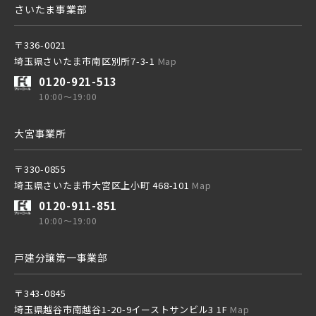
さいたま事業部
東京メトロ有楽町線
〒336-0021
埼玉県さいたま市南区別所7-3-1
Map
東京メトロ千代田線
東武鉄道
0120-921-513
さらに表示する
10:00～19:00
東武スカイツリーライン
北総鉄道
大宮事業所
〒330-0855
東武日光線
埼玉高速鉄道
埼玉県さいたま市大宮区上小町 468-101
Map
小学校まで徒歩圏内
0120-911-851
10:00～19:00
東武アーバンパークライン
東京メトロ東西線
戸建分譲第一事業部
東武東上本線
都営新宿線
〒343-0845
埼玉県越谷市南越谷1-20-9イーストサンビル3 1F
Map