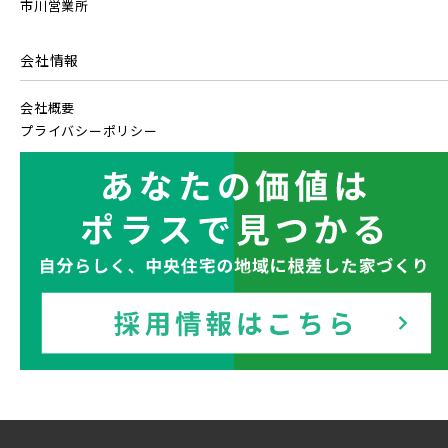
市川営業所
【予告広告】リーズン青砥 アイ・ラウンジ
20棟以上の大型分譲
千葉県千葉市稲毛区
埼玉県川越市
【予告広告】◆京成本線・京成押上線「青砥」駅徒歩8分の駅
JR常磐線 [上野～仙台]
販売開始前
近プロジェクト始動!!◆京成押上線「京成立石」駅徒歩10分◆
会社情報
京成本線「お花茶屋」駅徒歩15分〈3駅2路線...
会社概要
JR中央・総武線 [各駅停車]
西武線
プライバシーポリシー
地図内の物件アイコンを
クリックすると
JR総武線 [快速]
西武池袋線
このカコミに
埼玉県川口市
埼玉県所沢市
物件概要が表示されます
JR京葉線
西武新宿線
JR成田線 [我孫子～成田]
ブランドを知る
駅から10分以内
埼玉県春日部市
埼玉県春日部市
その他鉄道
JR中央線