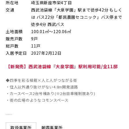
所在地
埼玉県新座市栄4丁目
朝霞市(1)
志木市(0)
和光市(1)
交通
西武池袋線「大泉学園」駅まで徒歩42分 もしく
は バス22分「都民農園セコニック」バス停まで
新座市(2)
桶川市(2)
久喜市(1)
徒歩4分 西武バス
土地面積
100.01㎡～120.06㎡
富士見市(0)
蓮田市(1)
ふじみ野市(1)
販売戸数
9戸
白岡市(0)
北足立郡伊奈町(4)
総戸数
11戸
入居予定日
2027年2月12日
埼玉・東部エリア(16)
【新発売】西武池袋線『大泉学園』駅利用可能/全11邸
◆四季を彩る植栽×人と人がつながる街
春日部市(5)
草加市(0)
越谷市(9)
・住人以外通り抜けがない4.8m開発道路
三郷市(2)
幸手市(0)
吉川市(0)
・カースペース2台号棟あり(※2台目車種制限あり)
・街の広場のようなコモンスペース
千葉・京葉エリア(18)
......
朝霞事業所
取扱事業所
市川市(4)
船橋市(8)
習志野市(1)