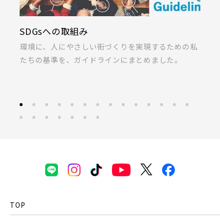
上尾市(2)
蕨市(0)
戸田市(0)
画像
SDGsへの取組み
K
朝霞市(1)
志木市(0)
和光市(1)
JR東北本線 [宇都宮線]
ま
環境に、人にやさしい街づくりを実現するための私
桐
新座市(2)
桶川市(2)
久喜市(1)
すべて
外観
内観
たちの基準を、ガイドラインにまとめました。
ラ
すぐに入居可能
富士見市(0)
蓮田市(1)
ふじみ野市(1)
JR高崎線
キッチン
その他 関連画像
地図にあるご希望の物件アイコンをクリックすると
白岡市(0)
北足立郡伊奈町(4)
物件詳細が表示されます
JR武蔵野線
こだわり条件
見学OK
見学不可
埼玉・東部エリア(16)
指定なし
すぐに入居可能
JR常磐線 [各駅停車]
春日部市(5)
草加市(0)
越谷市(9)
販売開始前の物件
三郷市(2)
幸手市(0)
吉川市(0)
JR常磐線 [快速]
見学OK
東京都葛飾区
TOP
千葉・京葉エリア(18)
【予告広告】リーズン青砥 アイ・ラウンジ
千葉県千葉市稲毛区
埼玉県川越市