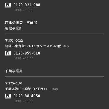
0120-921-988
埼玉新都市交通 [伊奈線]
10:00～19:00
京成線
戸建分譲第一事業部
つくばエクスプレス
朝霞事業所
土地面積50坪以上
京成松戸線
〒351-0022
都営大江戸線
朝霞市東弁財1-3-17 サクセスビル2階
Map
0120-959-618
京成本線
10:00～19:00
東葉高速鉄道
千葉事業部
京成押上線
東京メトロ副都心線
〒270-0163
千葉県流山市南流山2丁目17-8
Map
京成成田スカイアクセス線
0120-88-4950
京王井の頭線
10:00～19:00