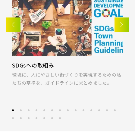
SDGsへの取組み
K
ま
環境に、人にやさしい街づくりを実現するための私
桐
たちの基準を、ガイドラインにまとめました。
ラ