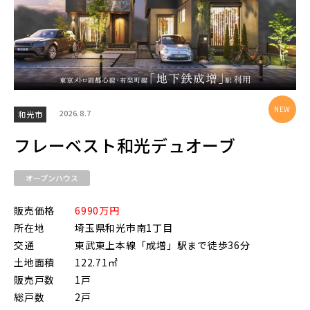
物件を検索する
駅から探す
2026.8.7
和光市
地図から探す
フレーベスト和光デュオーブ
JR
テーマから探す
オープンハウス
JR京浜東北線
販売価格
6990万円
画像から探す
所在地
埼玉県和光市南1丁目
交通
東武東上本線「成増」駅まで徒歩36分
JR埼京線
土地面積
122.71㎡
地域
販売戸数
1戸
総戸数
2戸
すべて
埼玉県
千葉県
JR川越線