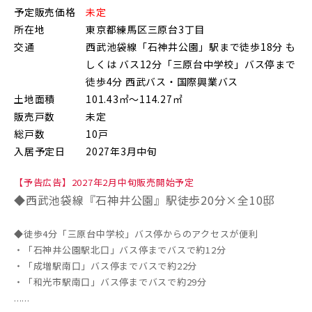
予定販売価格
未定
朝霞市(1)
志木市(0)
和光市(1)
所在地
東京都練馬区三原台3丁目
交通
西武池袋線「石神井公園」駅まで徒歩18分 も
新座市(2)
桶川市(2)
久喜市(1)
しくは バス12分「三原台中学校」バス停まで
富士見市(0)
蓮田市(1)
ふじみ野市(1)
徒歩4分 西武バス・国際興業バス
土地面積
101.43㎡～114.27㎡
白岡市(0)
北足立郡伊奈町(5)
販売戸数
未定
総戸数
10戸
入居予定日
2027年3月中旬
埼玉・東部エリア(16)
【予告広告】2027年2月中旬販売開始予定
春日部市(5)
草加市(0)
越谷市(9)
◆西武池袋線『石神井公園』駅徒歩20分×全10邸
三郷市(2)
幸手市(0)
吉川市(0)
◆徒歩4分「三原台中学校」バス停からのアクセスが便利
・「石神井公園駅北口」バス停までバスで約12分
・「成増駅南口」バス停までバスで約22分
千葉・京葉エリア(19)
・「和光市駅南口」バス停までバスで約29分
......
市川市(5)
船橋市(8)
習志野市(1)