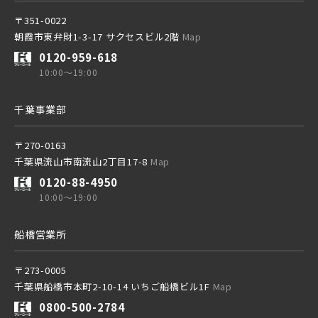
土地面積50坪以上
京成松戸線
〒351-0022
朝霞市東弁財1-3-17 サクセスビル2階
Map
0120-959-618
京成本線
10:00～19:00
千葉事業部
京成押上線
〒270-0163
千葉県流山市南流山2丁目17-8
Map
京成成田スカイアクセス線
0120-88-4950
10:00～19:00
京成千葉線
船橋営業所
20棟以上の大型分譲
〒273-0005
千葉県船橋市本町2-10-14 いちご船橋ビル1F
Map
0800-500-2784