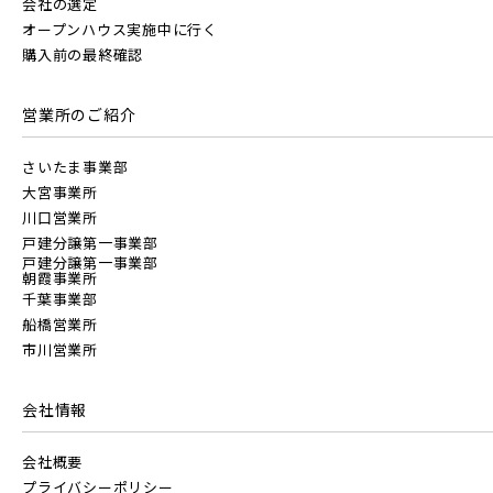
会社の選定
すべて
外観
内観
すぐに入居可能
オープンハウス実施中に行く
東京メトロ東西線
JR高崎線
購入前の最終確認
キッチン
その他 関連画像
地図にあるご希望の物件アイコンをクリックすると
物件詳細が表示されます
営業所のご紹介
都営新宿線
JR武蔵野線
こだわり条件
見学OK
見学不可
さいたま事業部
大宮事業所
指定なし
すぐに入居可能
埼玉新都市交通 [伊奈線]
JR常磐線 [各駅停車]
川口営業所
戸建分譲第一事業部
販売開始前の物件
戸建分譲第一事業部
朝霞事業所
つくばエクスプレス
JR常磐線 [快速]
千葉事業部
船橋営業所
見学OK
千葉県市川市
市川営業所
REASON市川 リファインドリビングコンセプト
千葉県市川市
埼玉県北足立郡伊奈町
都営大江戸線
【8月ご案内会】お盆期間のご見学・ご相談受付中!10:00 ～
JR常磐線 [上野～仙台]
販売開始前
17:00(事前予約制)・8月 6日(木) ～ 8月11日(火)・8月15日
会社情報
(土) ・ 8月16日(日)◆みらいエコ住宅2026事...
東葉高速鉄道
会社概要
JR中央・総武線 [各駅停車]
プライバシーポリシー