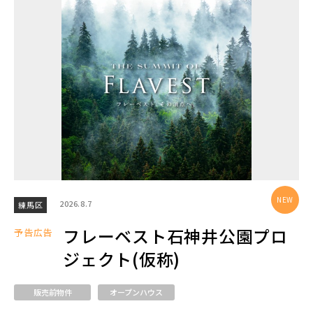
エリアから探す
埼玉・中央エリア(50)
さいたま市(19)
さいたま市西区(4)
さいたま市北区(2)
さいたま市大宮区(0)
さいたま市見沼区(5)
さいたま市中央区(0)
さいたま市桜区(2)
2026.8.7
練馬区
さいたま市浦和区(0)
さいたま市南区(5)
フレーベスト石神井公園プロ
予告広告
さいたま市緑区(1)
さいたま市岩槻区(0)
ジェクト(仮称)
川越市(3)
川口市(11)
所沢市(1)
販売前物件
オープンハウス
上尾市(2)
蕨市(0)
戸田市(0)