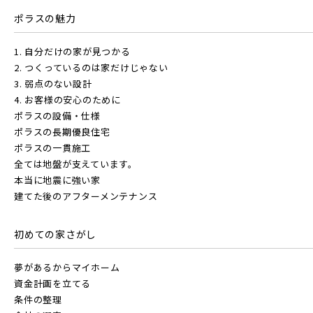
ポラスの魅力
駅から探す
1. 自分だけの家が見つかる
地図から探す
2. つくっているのは家だけじゃない
その他鉄道
JR
3. 弱点のない設計
4. お客様の安心のために
テーマから探す
ポラスの設備・仕様
東京メトロ有楽町線
JR京浜東北線
ポラスの長期優良住宅
画像から探す
ポラスの一貫施工
全ては地盤が支えています。
東京メトロ千代田線
本当に地震に強い家
JR埼京線
地域
建てた後のアフターメンテナンス
北総鉄道
すべて
埼玉県
千葉県
初めての家さがし
JR川越線
夢があるからマイホーム
画像
埼玉高速鉄道
資金計画を立てる
JR東北本線 [宇都宮線]
条件の整理