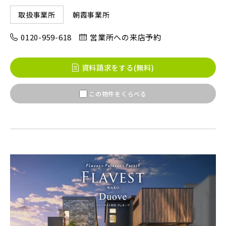
朝霞事業所
取扱事業所
八千代市(1)
鎌ケ谷市(2)
浦安市(0)
0120-959-618
営業所への来店予約
白井市(0)
千葉市(2)
資料請求をする(無料)
千葉・常磐エリア(16)
この物件をくらべる
守谷市(0)
松戸市(4)
野田市(1)
柏市(3)
流山市(4)
我孫子市(4)
東京都(7)
練馬区(2)
足立区(0)
葛飾区(2)
江戸川区(1)
東久留米市(2)