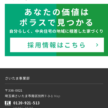
地図内の物件アイコンを
東京メトロ副都心線
クリックすると
JR総武線 [快速]
このカコミに
千葉県船橋市
千葉県流山市
物件概要が表示されます
京王井の頭線
JR京葉線
千葉都市モノレール
JR成田線 [我孫子～成田]
駅から10分以内
埼玉県川越市
埼玉県川口市
JR中央線
さいたま事業部
物件を検索する
〒336-0021
埼玉県さいたま市南区別所7-3-1
Map
東武鉄道
0120-921-513
10:00～19:00