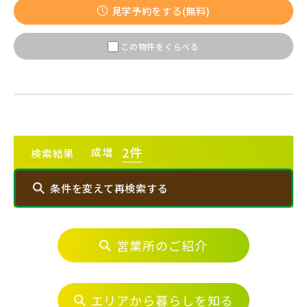
【予告広告】◆京成本線・京成押上線「青砥」駅徒歩8分の駅
JR常磐線 [上野～仙台]
販売開始前
見学予約をする(無料)
近プロジェクト始動!!◆京成押上線「京成立石」駅徒歩10分◆
京成本線「お花茶屋」駅徒歩15分〈モデルハ...
この物件をくらべる
JR中央・総武線 [各駅停車]
地図内の物件アイコンを
クリックすると
JR総武線 [快速]
このカコミに
千葉県船橋市
千葉県流山市
物件概要が表示されます
2
件
成増
検索結果
JR京葉線
条件を変えて再検索する
JR成田線 [我孫子～成田]
駅から10分以内
営業所のご紹介
エリアから探す
埼玉県川越市
埼玉県川口市
JR中央線
埼玉・中央エリア(50)
エリアから暮らしを知る