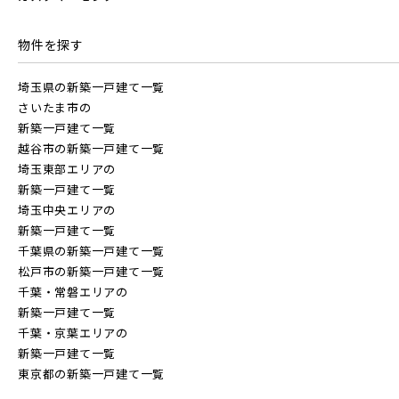
20棟以上の大型分譲
千葉・常磐エリア(16)
物件を探す
埼玉県の新築一戸建て一覧
守谷市(0)
松戸市(4)
野田市(1)
西武線
さいたま市の
柏市(3)
流山市(4)
我孫子市(4)
新築一戸建て一覧
越谷市の新築一戸建て一覧
埼玉東部エリアの
西武池袋線
東京都(7)
新築一戸建て一覧
埼玉中央エリアの
新築一戸建て一覧
練馬区(2)
足立区(0)
葛飾区(2)
西武新宿線
千葉県の新築一戸建て一覧
松戸市の新築一戸建て一覧
江戸川区(1)
東久留米市(2)
千葉・常磐エリアの
西武有楽町線
ブランドを知る
新築一戸建て一覧
千葉・京葉エリアの
新築一戸建て一覧
物件を検索する
西武豊島線
東京都の新築一戸建て一覧