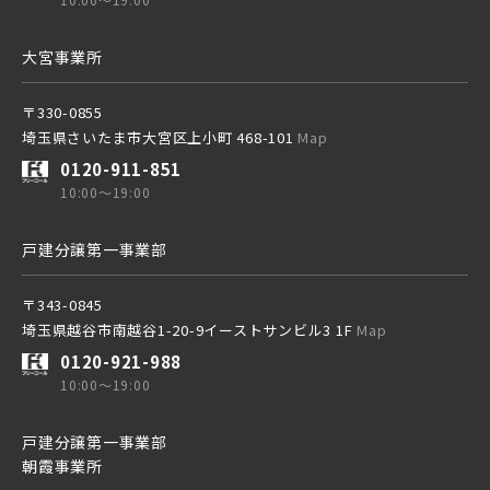
さらに表示する
東武スカイツリーライン
大宮事業所
〒330-0855
東武日光線
埼玉県さいたま市大宮区上小町 468-101
Map
小学校まで徒歩圏内
0120-911-851
10:00～19:00
東武アーバンパークライン
戸建分譲第一事業部
東武東上本線
〒343-0845
埼玉県越谷市南越谷1-20-9イーストサンビル3 1F
Map
0120-921-988
10:00～19:00
京成線
戸建分譲第一事業部
朝霞事業所