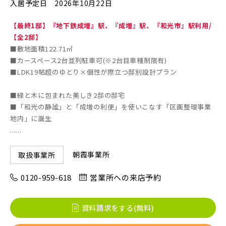
入居予定日
2026年10月22日
【最終1邸】『地下鉄成増』駅、『成増』駅、『和光市』駅利用/
画像
JR東北本線 [宇都宮線]
【全2邸】
■敷地面積122.71㎡
すべて
外観
内観
■カースペース2台並列駐車可(※2台目車種制限有)
すぐに入居可能
■LDK19帖超のゆとり×個性が際立つ邸別設計プラン
JR高崎線
キッチン
その他 関連画像
地図にあるご希望の物件アイコンをクリックすると
■緑と木に包まれた美しき2邸の邸宅
物件詳細が表示されます
■「和光の静謐」と「成増の利便」を使いこなす「区画整理事業
JR武蔵野線
こだわり条件
見学OK
見学不可
地内」に誕生
......
指定なし
すぐに入居可能
JR常磐線 [各駅停車]
朝霞事業所
取扱事業所
販売開始前の物件
0120-959-618
営業所への来店予約
JR常磐線 [快速]
見学OK
東京都葛飾区
資料請求をする(無料)
【予告広告】リーズン青砥 アイ・ラウンジ
千葉県市川市
埼玉県北足立郡伊奈町