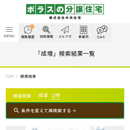
0
MENU
採用情報
メルマガ
閲覧履歴
事業所
Q&A
「成増」検索結果一覧
TOP
検索結果
2
件
成増
検索結果
条件を変えて再検索する ＋