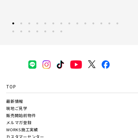
富士見市(0)
蓮田市(1)
ふじみ野市(1)
白岡市(0)
北足立郡伊奈町(5)
京成線
埼玉・東部エリア(16)
土地面積50坪以上
京成松戸線
春日部市(5)
草加市(0)
越谷市(9)
京成本線
三郷市(2)
幸手市(0)
吉川市(0)
TOP
京成押上線
千葉・京葉エリア(19)
最新情報
市川市(5)
船橋市(8)
習志野市(1)
現地ご見学
京成成田スカイアクセス線
販売開始前物件
八千代市(1)
鎌ケ谷市(2)
浦安市(0)
メルマガ登録
WORKS施工実績
白井市(0)
千葉市(2)
京成千葉線
カスタマーセンター