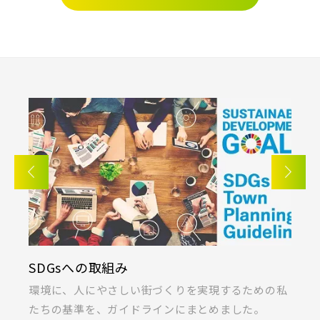
さいたま市(19)
東武鉄道
さいたま市西区(4)
さいたま市北区(2)
さらに表示する
さいたま市大宮区(0)
さいたま市見沼区(5)
東武スカイツリーライン
さいたま市中央区(0)
さいたま市桜区(2)
さいたま市浦和区(0)
さいたま市南区(5)
東武日光線
小学校まで徒歩圏内
さいたま市緑区(1)
さいたま市岩槻区(0)
川越市(3)
川口市(11)
所沢市(1)
東武アーバンパークライン
上尾市(2)
蕨市(0)
戸田市(0)
SDGsへの取組み
K
東武東上本線
朝霞市(1)
志木市(0)
和光市(1)
ま
環境に、人にやさしい街づくりを実現するための私
桐
新座市(2)
桶川市(2)
久喜市(1)
たちの基準を、ガイドラインにまとめました。
ラ