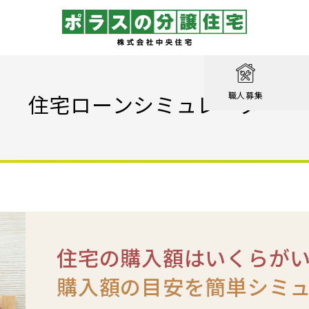
取り
戸建て
を知る
績
相談
住宅ローンシミュレーター
職人募集
収納実例！
戸建て
家が見つかる
集
設計職
戸建て
る
るのは家だけじゃない
績
エクステリア職
！ポラスの標準仕様【家事ラク編】
街
設計
ン賞 受賞作品
！ポラスの標準仕様【子育て編】
心のために
ル KIRINOKA
！ポラスの標準仕様【安心・くつろぎ編】
住宅の購入額はいくらが
いの？ Vol.1 コミュニティを育む
街
仕様
ポラスの長期優良住宅
購入額の目安を簡単シミ
いの？ Vol.2 緑と景観を育む