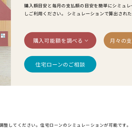
街
良住宅
るために！ポラスの耐震技術
購入額目安と毎月の支払額の目安を簡単にシミュレ
いの？ Vol.3 安心・安全を育む
しご利用ください。 シミュレーションで算出され
工
街づくり
る街ってどんなマチ？
えています。
くり WELLNESS LIFE
“木”を採り入れた優しい住まい
購入可能額を調べる
月々の
適に
い家
住宅ローンのご相談
ターメンテナンス
調整してください。住宅ローンのシミュレーションが可能です。