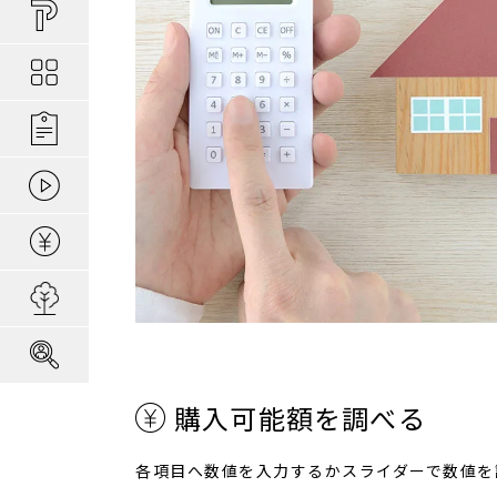
買い物しやすい
ポラスの長期優
安心な場所であ
ポラスの魅力
分譲地ってなにがい
お金のコト
ポラスの一貫施
景観協定のある
最新情報
コンセプトのあ
施工実績
家のコト
全ては地盤が支
家族にやさしい家づ
森の空気を楽しむ
動画ギャラリー
冬の暮らしを快
子育てのコト
本当に地震に強
住宅ローンシミュレーター
建てた後のアフ
用地募集
採用情報
購入可能額を調べる
各項目へ数値を入力するかスライダーで数値を