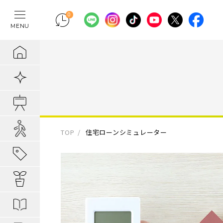
0
MENU
テレワークの間
物件検索
埼玉県の新築一
埼玉県
埼玉県
地域から暮らし
ポラスの魅力
まちづくりの実
住宅ローンのご
採用情報
ラクに片付く！
新着物件
千葉県の新築一
千葉県
千葉県
エリアから知る
1. 自分だけの
内装プラン事例
キャリア採用：
IoTのある暮らし
販売開始前物件
東京都の新築一
東京都
東京都
駅・路線から知
2. つくってい
POLUS 受賞実
キャリア採用：
あってよかった
オ―プンハウス実施中
TOP
住宅ローンシミュレーター
子育てしやすい
3. 弱点のない
グッドデザイ
あってよかった
地域から暮らしを知る
公園の多い街
4. お客様の安
無垢桐材の壁パネ
あってよかった
暮らしを楽しむヒント
分譲地ってなにがい
歴史の趣き深い
ポラスの設備・
快適がつづく！
はじめての家探し
分譲地ってなにがい