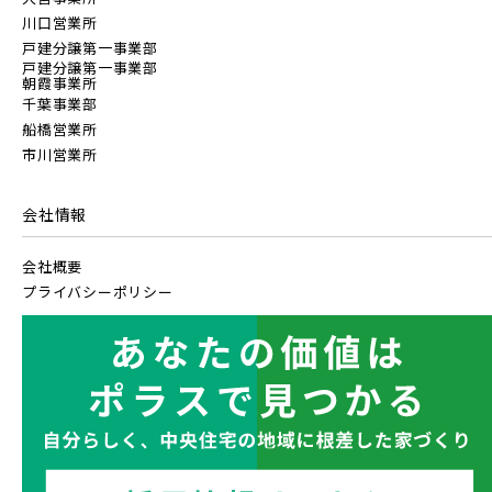
指定なし
すぐに入居可能
【予告広告】◆京成本線・京成押上線「青砥」駅徒歩8分の駅
JR常磐線 [上野～仙台]
販売開始前
JR常磐線 [各駅停車]
川口営業所
近プロジェクト始動!!◆京成押上線「京成立石」駅徒歩10分◆
戸建分譲第一事業部
販売開始前の物件
京成本線「お花茶屋」駅徒歩15分〈3駅2路線...
戸建分譲第一事業部
朝霞事業所
JR中央・総武線 [各駅停車]
JR常磐線 [快速]
千葉事業部
船橋営業所
地図内の物件アイコンを
見学OK
東京都葛飾区
市川営業所
【予告広告】リーズン青砥 アイ・ラウンジ
クリックすると
埼玉県川口市
埼玉県川口市
JR総武線 [快速]
【予告広告】◆京成本線・京成押上線「青砥」駅徒歩8分の駅
JR常磐線 [上野～仙台]
このカコミに
千葉県千葉市稲毛区
千葉県千葉市美浜区
販売開始前
近プロジェクト始動!!◆京成押上線「京成立石」駅徒歩10分◆
会社情報
物件概要が表示されます
京成本線「お花茶屋」駅徒歩15分〈3駅2路線...
JR京葉線
会社概要
JR中央・総武線 [各駅停車]
プライバシーポリシー
地図内の物件アイコンを
JR成田線 [我孫子～成田]
クリックすると
JR総武線 [快速]
このカコミに
千葉県千葉市稲毛区
千葉県千葉市美浜区
駅から10分以内
千葉県船橋市
千葉県船橋市
物件概要が表示されます
JR中央線
JR京葉線