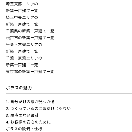
埼玉東部エリアの
東京都(5)
新築一戸建て一覧
物件を検索する
埼玉中央エリアの
新築一戸建て一覧
足立区(0)
葛飾区(2)
江戸川区(1)
千葉県の新築一戸建て一覧
松戸市の新築一戸建て一覧
東久留米市(2)
駅から探す
千葉・常磐エリアの
新築一戸建て一覧
千葉・京葉エリアの
地図から探す
新築一戸建て一覧
JR
物件を検索する
東京都の新築一戸建て一覧
テーマから探す
JR京浜東北線
ポラスの魅力
画像から探す
駅から探す
1. 自分だけの家が見つかる
地図から探す
2. つくっているのは家だけじゃない
JR埼京線
地域
JR
3. 弱点のない設計
4. お客様の安心のために
テーマから探す
ポラスの設備・仕様
すべて
埼玉県
千葉県
JR川越線