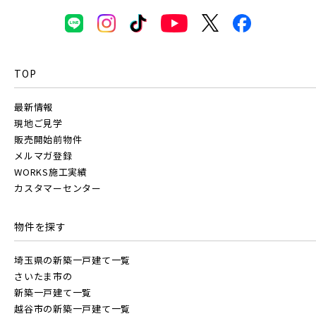
八千代市(1)
鎌ケ谷市(2)
浦安市(0)
三郷市(2)
幸手市(0)
吉川市(0)
白井市(0)
千葉市(2)
TOP
千葉・京葉エリア(18)
千葉・常磐エリア(16)
最新情報
市川市(4)
船橋市(8)
習志野市(1)
現地ご見学
販売開始前物件
守谷市(0)
松戸市(4)
野田市(1)
八千代市(1)
鎌ケ谷市(2)
浦安市(0)
メルマガ登録
WORKS施工実績
柏市(3)
流山市(4)
我孫子市(4)
白井市(0)
千葉市(2)
カスタマーセンター
東京都(5)
千葉・常磐エリア(16)
物件を探す
埼玉県の新築一戸建て一覧
足立区(0)
葛飾区(2)
江戸川区(1)
守谷市(0)
松戸市(4)
野田市(1)
さいたま市の
東久留米市(2)
柏市(3)
流山市(4)
我孫子市(4)
新築一戸建て一覧
越谷市の新築一戸建て一覧