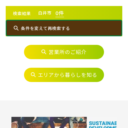
エリアから探す
0
件
白井市
検索結果
埼玉・中央エリア(52)
条件を変えて再検索する
さいたま市(21)
営業所のご紹介
エリアから探す
さいたま市西区(4)
さいたま市北区(2)
さいたま市大宮区(0)
さいたま市見沼区(6)
埼玉・中央エリア(52)
エリアから暮らしを知る
さいたま市中央区(0)
さいたま市桜区(2)
さいたま市(21)
さいたま市浦和区(0)
さいたま市南区(6)
さいたま市西区(4)
さいたま市北区(2)
さいたま市緑区(1)
さいたま市岩槻区(0)
さいたま市大宮区(0)
さいたま市見沼区(6)
川越市(3)
川口市(11)
所沢市(1)
さいたま市中央区(0)
さいたま市桜区(2)
上尾市(2)
蕨市(0)
戸田市(0)