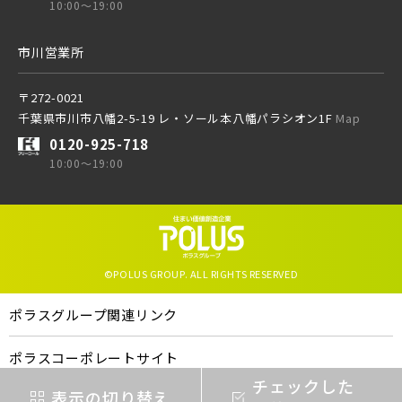
10:00～19:00
東京メトロ有楽町線
市川営業所
ブランドを知る
東京メトロ千代田線
〒272-0021
その他鉄道
千葉県市川市八幡2-5-19 レ・ソール本八幡パラシオン1F
Map
0120-925-718
北総鉄道
10:00～19:00
東京メトロ有楽町線
埼玉高速鉄道
東京メトロ千代田線
©POLUS GROUP. ALL RIGHTS RESERVED
東京メトロ東西線
北総鉄道
ポラスグループ関連リンク
ポラスコーポレートサイト
都営新宿線
埼玉高速鉄道
ポラスの企業概要
チェックした
表示の切り替え