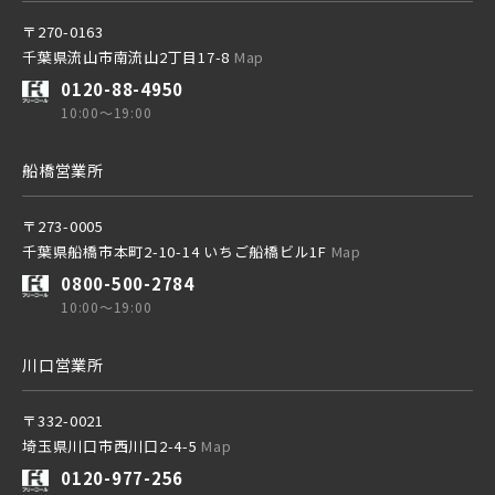
20棟以上の大型分譲
〒270-0163
千葉県流山市南流山2丁目17-8
Map
京成成田スカイアクセス線
0120-88-4950
10:00～19:00
西武線
京成千葉線
船橋営業所
20棟以上の大型分譲
西武池袋線
〒273-0005
千葉県船橋市本町2-10-14 いちご船橋ビル1F
Map
0800-500-2784
西武新宿線
10:00～19:00
西武線
川口営業所
ブランドを知る
西武池袋線
〒332-0021
その他鉄道
埼玉県川口市西川口2-4-5
Map
0120-977-256
西武新宿線