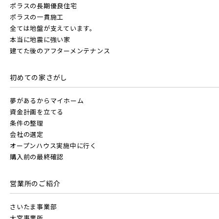
JR京浜東北線
ポラスの長期優良住宅
画像から探す
ポラスの一貫施工
全ては地盤が支えています。
画像
JR東北本線 [宇都宮線]
本当に地震に強い家
JR埼京線
地域
建てた後のアフターメンテナンス
すべて
外観
内観
すぐに入居可能
JR高崎線
すべて
埼玉県
千葉県
初めての家さがし
キッチン
その他 関連画像
JR川越線
地図にあるご希望の物件アイコンをクリックすると
物件詳細が表示されます
夢があるからマイホーム
画像
JR武蔵野線
こだわり条件
資金計画を立てる
見学OK
見学不可
JR東北本線 [宇都宮線]
条件の整理
会社の選定
すべて
外観
内観
指定なし
すぐに入居可能
すぐに入居可能
オープンハウス実施中に行く
JR常磐線 [各駅停車]
JR高崎線
購入前の最終確認
キッチン
その他 関連画像
販売開始前の物件
地図にあるご希望の物件アイコンをクリックすると
物件詳細が表示されます
営業所のご紹介
JR常磐線 [快速]
JR武蔵野線
こだわり条件
見学OK
見学不可
見学OK
東京都葛飾区
さいたま事業部
【予告広告】リーズン青砥 アイ・ラウンジ
埼玉県川口市
埼玉県川口市
大宮事業所