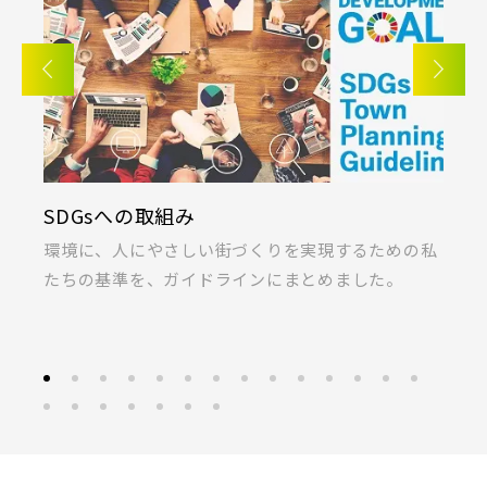
さいたま市浦和区(0)
さいたま市南区(6)
朝霞市(1)
志木市(0)
和光市(1)
さいたま市緑区(1)
さいたま市岩槻区(0)
新座市(2)
桶川市(2)
久喜市(1)
川越市(3)
川口市(11)
所沢市(1)
富士見市(0)
蓮田市(1)
ふじみ野市(1)
上尾市(2)
蕨市(0)
戸田市(0)
白岡市(0)
北足立郡伊奈町(5)
SDGsへの取組み
K
朝霞市(1)
志木市(0)
和光市(1)
埼玉・東部エリア(16)
ま
環境に、人にやさしい街づくりを実現するための私
桐
新座市(2)
桶川市(2)
久喜市(1)
たちの基準を、ガイドラインにまとめました。
ラ
春日部市(5)
草加市(0)
越谷市(9)
富士見市(0)
蓮田市(1)
ふじみ野市(1)
三郷市(2)
幸手市(0)
吉川市(0)
白岡市(0)
北足立郡伊奈町(5)
千葉・京葉エリア(18)
埼玉・東部エリア(16)
市川市(4)
船橋市(8)
習志野市(1)
春日部市(5)
草加市(0)
越谷市(9)