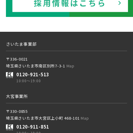
JR成田線 [我孫子～成田]
駅から10分以内
東武鉄道
千葉県船橋市
千葉県船橋市
JR中央線
さらに表示する
東武スカイツリーライン
さいたま事業部
〒336-0021
東武日光線
埼玉県さいたま市南区別所7-3-1
Map
東武鉄道
小学校まで徒歩圏内
0120-921-513
さらに表示する
10:00～19:00
東武アーバンパークライン
東武スカイツリーライン
大宮事業所
東武東上本線
〒330-0855
東武日光線
埼玉県さいたま市大宮区上小町 468-101
Map
小学校まで徒歩圏内
0120-911-851
10:00～19:00