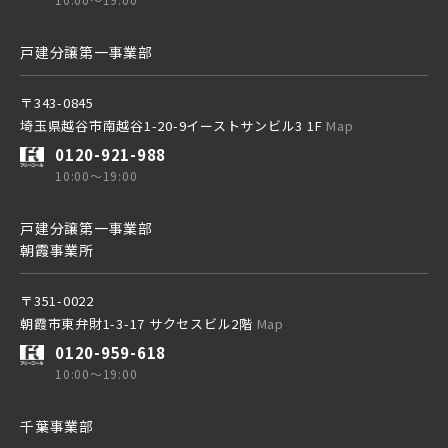
東武アーバンパークライン
戸建分譲第一事業部
京成線
東武東上本線
〒343-0845
埼玉県越谷市南越谷1-20-9イーストサンビル3 1F
土地面積50坪以上
Map
京成松戸線
0120-921-988
10:00～19:00
京成本線
京成線
戸建分譲第一事業部
朝霞事業所
京成押上線
土地面積50坪以上
京成松戸線
〒351-0022
朝霞市東弁財1-3-17 サクセスビル2階
Map
0120-959-618
京成成田スカイアクセス線
京成本線
10:00～19:00
千葉事業部
京成千葉線
京成押上線