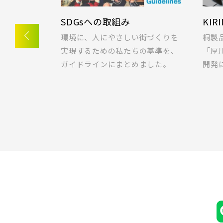
り
ラクに片付く！収納実例！
Io
JR総武
ない柔軟な
快適な暮らしをつくる収納とは？
子育て
すべ
JR
JR京
地域
。テレワー
ポラスの想いと工夫が詰まった収
とは
をピック
納の実例をご紹介！
介し
JR京
すべ
画像
JR埼
ブランドを知る
その他
JR成田
JR川
指定
こだわり条件
JR中
すぐに入居可能
JR東北
埼玉県川越市
JR高
東武鉄道
東武ス