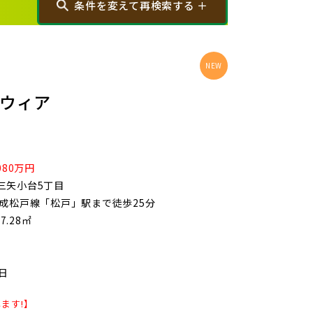
条件を変えて再検索する ＋
から探す
画像から探す
ロウィア
080万円
大宮区(0)
さいたま市見沼区(6)
三矢小台5丁目
京成松戸線「松戸」駅まで徒歩25分
浦和区(0)
さいたま市南区(6)
7.28㎡
)
川口市(11)
戸田市(0)
2日
)
新座市(2)
ます!】