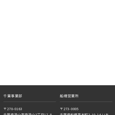
千葉事業部
船橋営業所
〒270-0163
〒273-0005
千葉県流山市南流山2丁目17-8
千葉県船橋市本町2-10-14 いち