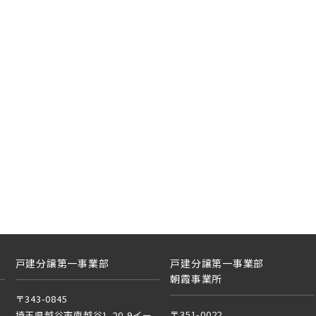
葉線
上線
さらに表示する
線 [我孫子～成田]
田スカイアクセス線
央線
葉線
カイツリーライン
袋線
戸建分譲第一事業部
戸建分譲第一事業部
朝霞事業所
光線
宿線
〒343-0845
〒351-0022
埼玉県越谷市南越谷1-20-9イー