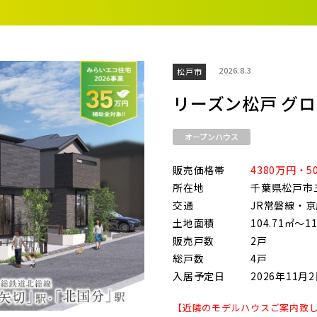
街
良住宅
るために！ポラスの耐震技術
いの？ Vol.3 安心・安全を育む
工
街づくり
る街ってどんなマチ？
2026.8.3
松戸市
ら探す
地図から探す
テーマ
えています。
くり WELLNESS LIFE
“木”を採り入れた優しい住まい
リーズン松戸 グ
適に
い家
オープンハウス
市(21)
ターメンテナンス
販売価格帯
4380万円・5
ま市西区(4)
さいたま市北区(2)
さいたま市
所在地
千葉県松戸市
交通
JR常磐線・
ま市中央区(0)
さいたま市桜区(2)
さいたま市
土地面積
104.71㎡～11
販売戸数
2戸
ま市緑区(1)
さいたま市岩槻区(0)
川越市(3
総戸数
4戸
1)
上尾市(2)
蕨市(0)
入居予定日
2026年11月
1)
志木市(0)
和光市(1
【近隣のモデルハウスご案内致し