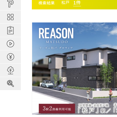
買い物しやすい
ポラスの長期優
安心な場所であ
1
件
松戸
検索結果
ポラスの魅力
分譲地ってなにがい
お金のコト
ポラスの一貫施
景観協定のある
最新情報
コンセプトのあ
施工実績
エリアから探す
駅か
家のコト
全ては地盤が支
家族にやさしい家づ
森の空気を楽しむ
動画ギャラリー
冬の暮らしを快
子育てのコト
本当に地震に強
住宅ローンシミュレーター
さいたま
建てた後のアフ
埼玉・中央エリア(51)
さいた
用地募集
さいた
採用情報
さいた
所沢市(
朝霞市(