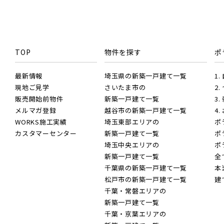
JR武
東武日
JR常磐
TOP
物件を探す
ポ
東武ア
最新情報
埼玉県の新築一戸建て一覧
1
現地ご見学
さいたま市の
2
JR常磐
販売開始前物件
新築一戸建て一覧
3
東武東
小学校まで徒歩圏内
メルマガ登録
越谷市の新築一戸建て一覧
4
埼玉県春日部市
WORKS施工実績
埼玉東部エリアの
ポ
JR常磐
カスタマーセンター
新築一戸建て一覧
ポ
埼玉中央エリアの
ポ
新築一戸建て一覧
全
JR中央
千葉県の新築一戸建て一覧
本
京成線
京成松
松戸市の新築一戸建て一覧
建
千葉・常磐エリアの
新築一戸建て一覧
JR総武
京成本
千葉・京葉エリアの