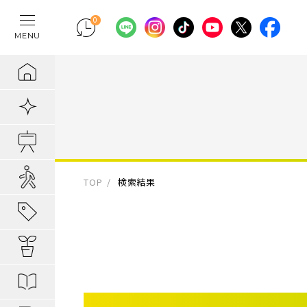
0
MENU
テレワークの間
物件検索
埼玉県の新築一
埼玉県
埼玉県
地域から暮らし
ポラスの魅力
まちづくりの実
住宅ローンのご
採用情報
ラクに片付く！
新着物件
千葉県の新築一
千葉県
千葉県
エリアから知る
1. 自分だけの
内装プラン事例
キャリア採用：
IoTのある暮らし
販売開始前物件
東京都の新築一
東京都
東京都
駅・路線から知
2. つくってい
POLUS 受賞実
キャリア採用：
あってよかった
オ―プンハウス実施中
TOP
検索結果
子育てしやすい
3. 弱点のない
グッドデザイ
あってよかった
地域から暮らしを知る
公園の多い街
4. お客様の安
無垢桐材の壁パネ
あってよかった
暮らしを楽しむヒント
分譲地ってなにがい
歴史の趣き深い
ポラスの設備・
快適がつづく！
はじめての家探し
分譲地ってなにがい