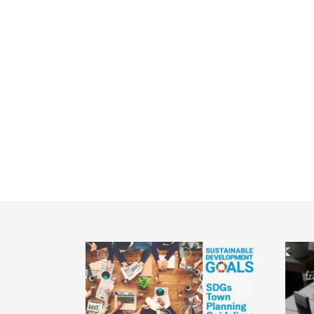
埼玉県川越市
春日部市
埼玉・東部エリア(16)
JR高
幸手市(
市川市(
千葉・京葉エリア(18)
JR武
鎌ケ谷市
JR常磐
守谷市(
千葉・常磐エリア(16)
流山市(
JR常磐
足立区(
小学校まで徒歩圏内
東京都(5)
埼玉県春日部市
JR常磐
JR中央