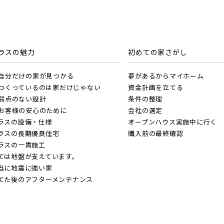
蔵野線
光線
線 [各駅停車]
ラスの魅力
初めての家さがし
ーバンパークライン
. 自分だけの家が見つかる
夢があるからマイホーム
見学OK
見学不可
. つくっているのは家だけじゃない
資金計画を立てる
線 [快速]
. 弱点のない設計
条件の整理
上本線
土地面積50坪以上
. お客様の安心のために
会社の選定
埼玉県春日部市
ラスの設備・仕様
オープンハウス実施中に行く
線 [上野～仙台]
ラスの長期優良住宅
購入前の最終確認
ラスの一貫施工
ては地盤が支えています。
・総武線 [各駅停車]
当に地震に強い家
戸線
てた後のアフターメンテナンス
線 [快速]
線