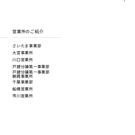
地図内の物件アイコンを
クリックすると
このカコミに
物件概要が表示されます
営業所のご紹介
さいたま事業部
大宮事業所
川口営業所
20棟以上の大型分譲
戸建分譲第一事業部
埼玉県春日部市
戸建分譲第一事業部
朝霞事業所
千葉事業部
船橋営業所
市川営業所