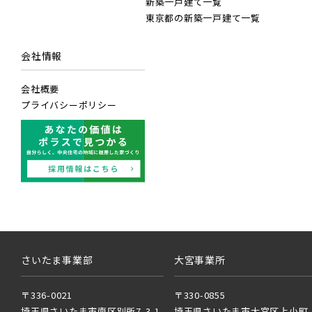
新築一戸建て一覧
東京都の新築一戸建て一覧
JR京
京成押
会社情報
ブランドを知る
JR成田
京成成
会社概要
プライバシーポリシー
JR中
京成千
東武鉄道
東武ス
西武線
西武池
さいたま事業部
大宮事業所
東武日
西武新
〒336-0021
〒330-0855
埼玉県さいたま市南区別所7-3-1
埼玉県さいたま市大宮区上小町