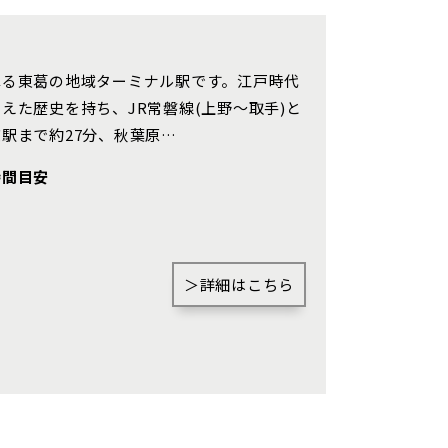
から探す
画像から探す
ねる東葛の地域ターミナル駅です。江戸時代
えた歴史を持ち、JR常磐線(上野〜取手)と
駅まで約27分、秋葉原…
大宮区(0)
さいたま市見沼区(6)
時間目安
地図にあるご希望の物件アイコンをクリッ
浦和区(0)
さいたま市南区(6)
クすると物件詳細が表示されます
)
川口市(11)
キッチン
見学OK
見学不可
＞詳細はこちら
戸田市(0)
)
新座市(2)
前の物件
0)
蓮田市(1)
見学OK
東京都葛飾区
【予告広告】リーズン青砥 アイ・ラウンジ
奈町(4)
駅から10分以内
【予告広告】◆京成本線・京成押上線「青砥」駅
徒歩8分の駅近プロジェクト始動!!◆京成押上線