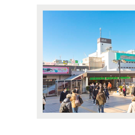
エリアから探す
駅か
さいたま
埼玉・中央エリア(51)
さいた
すべ
JR
JR京
地域
さいた
さいた
すべ
画像
JR埼
所沢市(
その他
朝霞市(
JR川
指定
こだわり条件
桶川市(
ふじみ野
すぐに入居可能
JR東北