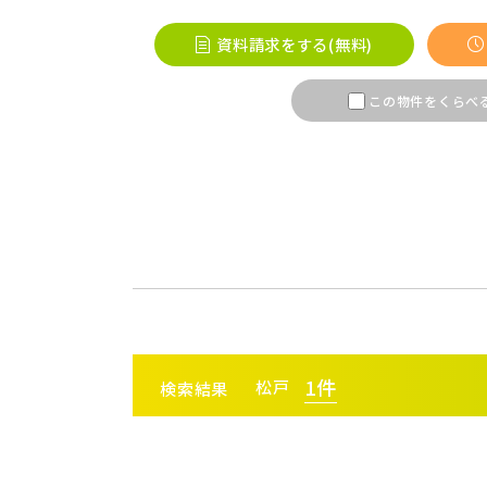
桶川市(
資料請求をする(無料)
ふじみ野
この物件をくらべ
春日部市
埼玉・東部エリア(16)
幸手市(
市川市(
千葉・京葉エリア(18)
鎌ケ谷市
守谷市(
千葉・常磐エリア(16)
流山市(
1
件
松戸
検索結果
足立区(
東京都(5)