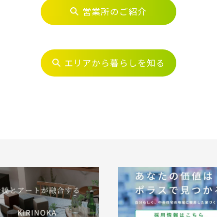
(5)
埼玉県川口市
草加市(0)
越谷市(9
営業所のご紹介
崎線
0)
吉川市(0)
4)
船橋市(8)
習志野市(
エリアから暮らしを知る
蔵野線
(2)
浦安市(0)
白井市(0
線 [各駅停車]
0)
松戸市(4)
野田市(1
4)
我孫子市(4)
見学OK
見学不可
線 [快速]
0)
葛飾区(2)
江戸川区(
土地面積50坪以上
埼玉県春日部市
線 [上野～仙台]
物件を検索する
・総武線 [各駅停車]