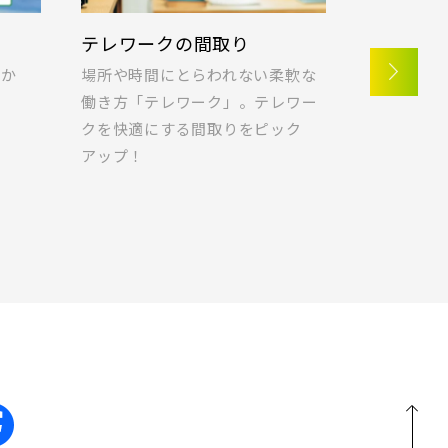
ラク編
ポラス標準仕様 子育て編
ポラス標
ろぎ編
モヤモ
家族の暮らしを考え、毎日を快適
地図にあるご希望の物件アイコンをクリッ
家の中での
くれ
に過ごしてほしいから、ポラス
クすると物件詳細が表示されます
ヤ｣を｢快
仕様を
は”標準仕様”にこだわります。
る､アイデ
キッチン
見学OK
見学不可
ご紹介しま
前の物件
見学OK
東京都葛飾区
【予告広告】リーズン青砥 アイ・ラウンジ
駅から10分以内
【予告広告】◆京成本線・京成押上線「青砥」駅
徒歩8分の駅近プロジェクト始動!!◆京成押上線
埼玉県所沢市
「京成立石」駅徒歩10分◆京成本線「お花茶屋」
駅徒歩15分〈3駅2路線...