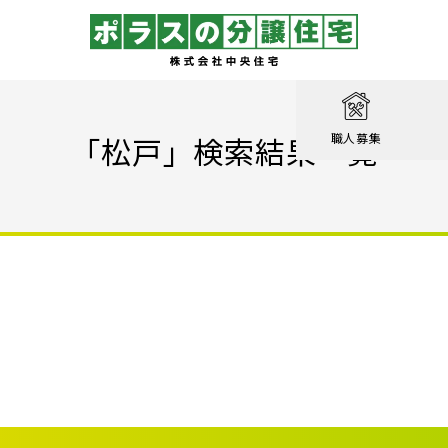
取り
戸建て
を知る
績
相談
「松戸」検索結果一覧
職人募集
収納実例！
戸建て
家が見つかる
集
設計職
戸建て
る
るのは家だけじゃない
績
エクステリア職
！ポラスの標準仕様【家事ラク編】
街
設計
ン賞 受賞作品
！ポラスの標準仕様【子育て編】
心のために
ル KIRINOKA
！ポラスの標準仕様【安心・くつろぎ編】
いの？ Vol.1 コミュニティを育む
街
仕様
ポラスの長期優良住宅
いの？ Vol.2 緑と景観を育む