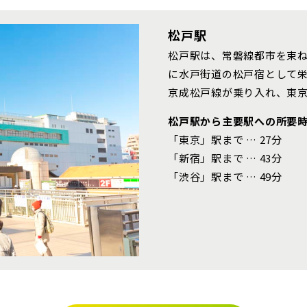
ら探す
地図から探す
テーマ
松戸駅
物件を検索する
松戸駅は、常磐線都市を束
に水戸街道の松戸宿として栄
市(21)
京成松戸線が乗り入れ、東京
ま市西区(4)
さいたま市北区(2)
さいたま市
松戸駅から主要駅への所要
て
埼玉県
千葉県
浜東北線
ま市中央区(0)
さいたま市桜区(2)
「東京」駅まで … 27分
さいたま市
「新宿」駅まで … 43分
ま市緑区(1)
さいたま市岩槻区(0)
川越市(3
て
外観
内観
「渋谷」駅まで … 49分
京線
1)
上尾市(2)
蕨市(0)
 関連画像
1)
志木市(0)
和光市(1
越線
なし
すぐに入居可能
販売開始
2)
久喜市(1)
富士見市(
市(1)
白岡市(0)
北足立郡伊
販売開始前
本線 [宇都宮線]