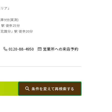
0)
蓮田市(1)
エリア」
奈町(4)
9分(実測)
駅 徒歩25分
)
三郷市(2)
北国分」駅 徒歩20分
0120-88-4950
営業所への来店予約
1)
八千代市(1)
)
千葉市(2)
)
柏市(3)
条件を変えて再検索する
1)
東久留米市(2)