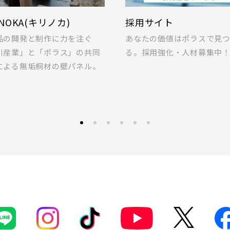
Tのある暮らし
ポラス標準仕様 家事
線 [快速]
LIFEを安心・快適に。IoT
暮らしに欠かせない家事の｢
て
埼玉県
千葉県
浜東北線
どんなものがあるのか、ご紹
ヤ｣を｢快適・便利｣に変えて
ます！
る､アイデアが詰まった標準
葉線
て
外観
内観
ご紹介します｡
京線
 関連画像
さらに表示する
線 [我孫子～成田]
越線
なし
すぐに入居可能
販売開始
央線
販売開始前
本線 [宇都宮線]
埼玉県川口市
崎線
カイツリーライン