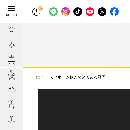
0
MENU
テレワークの間
物件検索
埼玉県の新築一
埼玉県
埼玉県
地域から暮らし
ポラスの魅力
まちづくりの実
住宅ローンのご
採用情報
ラクに片付く！
新着物件
千葉県の新築一
千葉県
千葉県
エリアから知る
1. 自分だけの
内装プラン事例
キャリア採用：
IoTのある暮らし
販売開始前物件
東京都の新築一
東京都
東京都
駅・路線から知
2. つくってい
POLUS 受賞実
キャリア採用：
あってよかった
オ―プンハウス実施中
TOP
マイホーム購入のよくある質問
子育てしやすい
3. 弱点のない
グッドデザイ
あってよかった
地域から暮らしを知る
公園の多い街
4. お客様の安
無垢桐材の壁パネ
あってよかった
暮らしを楽しむヒント
分譲地ってなにがい
歴史の趣き深い
ポラスの設備・
快適がつづく！
はじめての家探し
分譲地ってなにがい