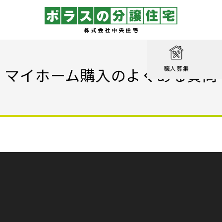
取り
戸建て
を知る
績
相談
マイホーム購入のよくある質問
職人募集
収納実例！
戸建て
家が見つかる
集
設計職
戸建て
る
るのは家だけじゃない
績
エクステリア職
！ポラスの標準仕様【家事ラク編】
街
設計
ン賞 受賞作品
！ポラスの標準仕様【子育て編】
心のために
ル KIRINOKA
！ポラスの標準仕様【安心・くつろぎ編】
いの？ Vol.1 コミュニティを育む
街
仕様
ポラスの長期優良住宅
いの？ Vol.2 緑と景観を育む