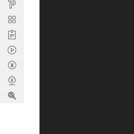
買い物しやすい
ポラスの長期優
安心な場所であ
ポラスの魅力
分譲地ってなにがい
お金のコト
ポラスの一貫施
景観協定のある
最新情報
コンセプトのあ
施工実績
家のコト
全ては地盤が支
家族にやさしい家づ
森の空気を楽しむ
動画ギャラリー
冬の暮らしを快
子育てのコト
本当に地震に強
住宅ローンシミュレーター
建てた後のアフ
用地募集
採用情報