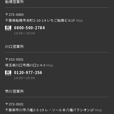
京成千葉線
船橋営業所
20棟以上の大型分譲
東京メトロ副都心線
〒273-0005
千葉県船橋市本町2-10-14 いちご船橋ビル1F
Map
0800-500-2784
京王井の頭線
10:00～19:00
西武線
川口営業所
千葉都市モノレール
西武池袋線
〒332-0021
埼玉県川口市西川口2-4-5
Map
0120-977-256
西武新宿線
10:00～19:00
物件を検索する
市川営業所
西武有楽町線
ブランドを知る
〒272-0021
千葉県市川市八幡2-5-19 レ・ソール本八幡パラシオン1F
Map
西武豊島線