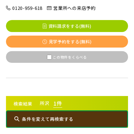
0120-959-618
営業所への来店予約
八千代市(1)
鎌ケ谷市(1)
浦安市(0)
白井市(0)
千葉市(2)
資料請求をする(無料)
見学予約をする(無料)
千葉・常磐エリア(14)
この物件をくらべる
守谷市(0)
松戸市(4)
野田市(0)
柏市(2)
流山市(4)
我孫子市(4)
東京都(7)
1
件
所沢
検索結果
練馬区(2)
足立区(0)
葛飾区(2)
条件を変えて再検索する
江戸川区(1)
東久留米市(2)