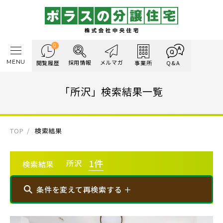
0
MENU
採用情報
メルマガ
閲覧履歴
事業所
Q&A
「所沢」検索結果一覧
TOP
検索結果
1
件
所沢
検索結果
条件を変えて再検索する ＋