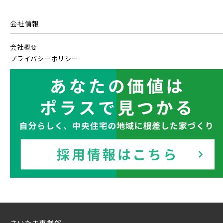
埼玉県川越市
埼玉県川口市
20棟以上の大型分譲
【予告広告】〈モデルハウス完成〉8月22日(土)より公開開
JR常磐線 [上野～仙台]
販売開始前
始。◆京成本線・京成押上線「青砥」駅徒歩8分の駅近プロ
会社情報
ジェクト始動!!◆京成押上線「京成立石」駅徒歩1...
会社概要
JR中央・総武線 [各駅停車]
プライバシーポリシー
西武線
地図内の物件アイコンを
クリックすると
JR総武線 [快速]
西武池袋線
このカコミに
埼玉県所沢市
埼玉県春日部市
物件概要が表示されます
JR京葉線
西武新宿線
JR成田線 [我孫子～成田]
西武有楽町線
ブランドを知る
駅から10分以内
埼玉県春日部市
埼玉県春日部市
JR中央線
西武豊島線
さいたま事業部