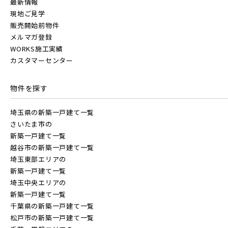
【予告広告】〈モデルハウス完成〉8月22日(土)より公開開
最新情報
JR常磐線 [上野～仙台]
市川市(5)
船橋市(7)
習志野市(1)
販売開始前
始。◆京成本線・京成押上線「青砥」駅徒歩8分の駅近プロ
現地ご見学
ジェクト始動!!◆京成押上線「京成立石」駅徒歩1...
販売開始前物件
八千代市(1)
鎌ケ谷市(1)
浦安市(0)
メルマガ登録
JR中央・総武線 [各駅停車]
WORKS施工実績
白井市(0)
千葉市(2)
カスタマーセンター
地図内の物件アイコンを
クリックすると
JR総武線 [快速]
千葉・常磐エリア(14)
物件を探す
このカコミに
埼玉県所沢市
埼玉県春日部市
物件概要が表示されます
埼玉県の新築一戸建て一覧
守谷市(0)
松戸市(4)
野田市(0)
JR京葉線
さいたま市の
柏市(2)
流山市(4)
我孫子市(4)
新築一戸建て一覧
越谷市の新築一戸建て一覧
JR成田線 [我孫子～成田]
埼玉東部エリアの
東京都(7)
新築一戸建て一覧
駅から10分以内
埼玉中央エリアの
埼玉県春日部市
埼玉県春日部市
新築一戸建て一覧
JR中央線
練馬区(2)
足立区(0)
葛飾区(2)
千葉県の新築一戸建て一覧
松戸市の新築一戸建て一覧
江戸川区(1)
東久留米市(2)