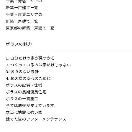
千葉・常磐エリアの
新築一戸建て一覧
千葉・京葉エリアの
新築一戸建て一覧
東武鉄道
物件を検索する
東京都の新築一戸建て一覧
さらに表示する
東武スカイツリーライン
ポラスの魅力
駅から探す
1. 自分だけの家が見つかる
地図から探す
東武日光線
2. つくっているのは家だけじゃない
小学校まで徒歩圏内
JR
3. 弱点のない設計
4. お客様の安心のために
テーマから探す
ポラスの設備・仕様
東武アーバンパークライン
JR京浜東北線
ポラスの長期優良住宅
画像から探す
ポラスの一貫施工
全ては地盤が支えています。
東武東上本線
本当に地震に強い家
JR埼京線
地域
建てた後のアフターメンテナンス