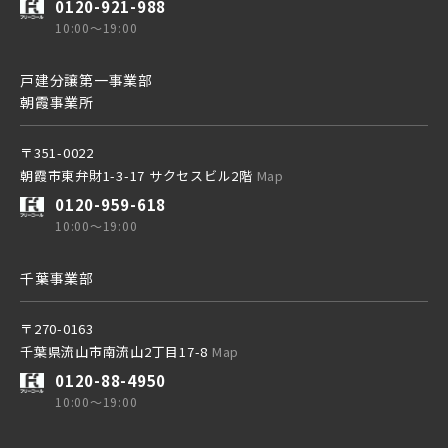
0120-921-988
10:00～19:00
東京メトロ東西線
京成線
戸建分譲第一事業部
朝霞事業所
都営新宿線
土地面積50坪以上
京成松戸線
〒351-0022
朝霞市東弁財1-3-17 サクセスビル2階
Map
埼玉新都市交通 [伊奈線]
0120-959-618
京成本線
10:00～19:00
つくばエクスプレス
千葉事業部
京成押上線
〒270-0163
都営大江戸線
千葉県流山市南流山2丁目17-8
Map
京成成田スカイアクセス線
0120-88-4950
10:00～19:00
東葉高速鉄道