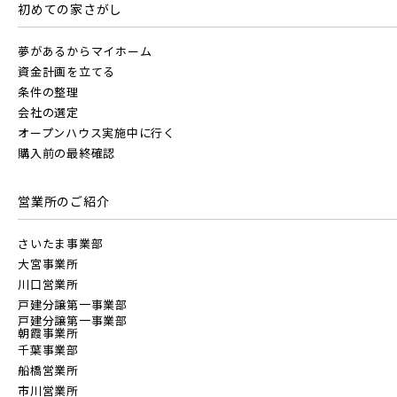
すべて
埼玉県
千葉県
初めての家さがし
JR川越線
夢があるからマイホーム
京成線
画像
資金計画を立てる
JR東北本線 [宇都宮線]
条件の整理
土地面積50坪以上
会社の選定
京成松戸線
すべて
外観
内観
すぐに入居可能
オープンハウス実施中に行く
JR高崎線
購入前の最終確認
キッチン
その他 関連画像
地図にあるご希望の物件アイコンをクリックすると
京成本線
物件詳細が表示されます
営業所のご紹介
JR武蔵野線
こだわり条件
見学OK
見学不可
さいたま事業部
京成押上線
大宮事業所
指定なし
すぐに入居可能
JR常磐線 [各駅停車]
川口営業所
戸建分譲第一事業部
販売開始前の物件
京成成田スカイアクセス線
戸建分譲第一事業部
朝霞事業所
JR常磐線 [快速]
千葉事業部
船橋営業所
見学OK
東京都葛飾区
京成千葉線
市川営業所
【予告広告】リーズン青砥 アイ・ラウンジ