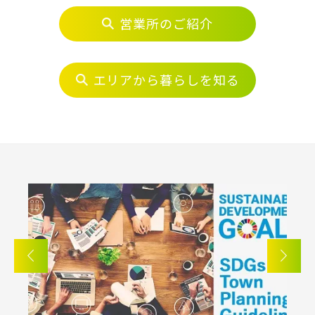
営業所のご紹介
エリアから探す
物件を検索する
埼玉・中央エリア(50)
エリアから暮らしを知る
駅から探す
さいたま市(19)
地図から探す
さいたま市西区(4)
さいたま市北区(2)
JR
さいたま市大宮区(0)
さいたま市見沼区(5)
テーマから探す
さいたま市中央区(0)
さいたま市桜区(2)
JR京浜東北線
画像から探す
さいたま市浦和区(0)
さいたま市南区(5)
JR埼京線
さいたま市緑区(1)
さいたま市岩槻区(0)
地域
川越市(3)
川口市(11)
所沢市(1)
すべて
埼玉県
千葉県
JR川越線