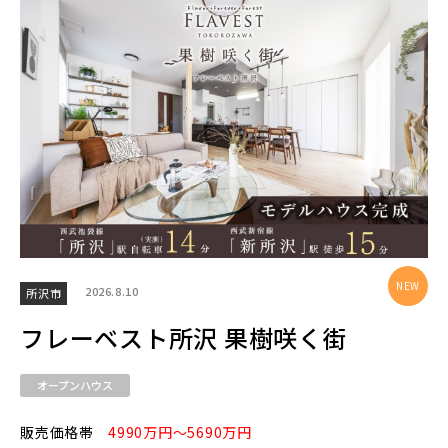
エリアから探す
埼玉・中央エリア(50)
さいたま市(19)
さいたま市西区(4)
さいたま市北区(2)
さいたま市大宮区(0)
さいたま市見沼区(5)
さいたま市中央区(0)
さいたま市桜区(2)
2026.8.10
所沢市
さいたま市浦和区(0)
さいたま市南区(5)
フレーベスト所沢 果樹咲く街
さいたま市緑区(1)
さいたま市岩槻区(0)
オープンハウス
川越市(3)
川口市(11)
所沢市(1)
販売価格帯
4990万円～5690万円
上尾市(2)
蕨市(0)
戸田市(0)