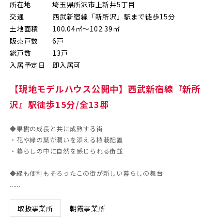
所在地
埼玉県所沢市上新井5丁目
朝霞市(1)
志木市(0)
和光市(1)
交通
西武新宿線「新所沢」駅まで徒歩15分
土地面積
100.04㎡～102.39㎡
新座市(2)
桶川市(2)
久喜市(1)
販売戸数
6戸
総戸数
13戸
富士見市(0)
蓮田市(1)
ふじみ野市(1)
入居予定日
即入居可
白岡市(0)
北足立郡伊奈町(5)
【現地モデルハウス公開中】西武新宿線『新所
沢』駅徒歩15分/全13邸
埼玉・東部エリア(15)
◆果樹の成長と共に成熟する街
春日部市(5)
草加市(0)
越谷市(8)
・花や緑の葉が潤いを添える植栽配置
・暮らしの中に自然を感じられる街並
三郷市(2)
幸手市(0)
吉川市(0)
◆緑も便利もそろったこの街が新しい暮らしの舞台
......
千葉・京葉エリア(17)
朝霞事業所
取扱事業所
市川市(5)
船橋市(7)
習志野市(1)