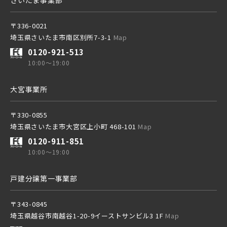
〒336-0021
埼玉県さいたま市南区別所7-3-1
Map
東武鉄道
0120-921-513
その他鉄道
さらに表示する
10:00～19:00
東武スカイツリーライン
大宮事業所
東京メトロ有楽町線
〒330-0855
東武日光線
埼玉県さいたま市大宮区上小町 468-101
Map
東京メトロ千代田線
小学校まで徒歩圏内
0120-911-851
10:00～19:00
東武アーバンパークライン
北総鉄道
戸建分譲第一事業部
東武東上本線
〒343-0845
埼玉高速鉄道
埼玉県越谷市南越谷1-20-9イーストサンビル3 1F
Map