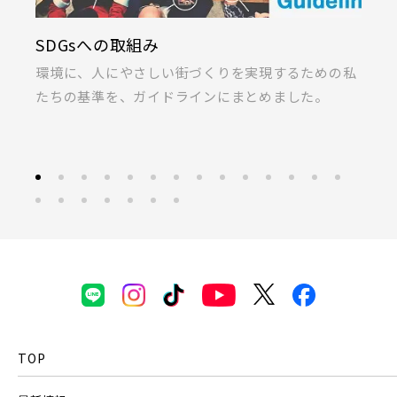
上尾市(2)
蕨市(0)
戸田市(0)
KIRINOKA(キリノカ)
朝霞市(1)
志木市(0)
和光市(1)
画像
JR東北本線 [宇都宮線]
りを実現するための私
桐製品の開発と制作に力を注ぐ「厚
新座市(2)
桶川市(2)
久喜市(1)
にまとめました。
ラス」の共同開発による無垢桐材の
すべて
外観
内観
すぐに入居可能
富士見市(0)
蓮田市(1)
ふじみ野市(1)
JR高崎線
キッチン
その他 関連画像
地図にあるご希望の物件アイコンをクリックすると
白岡市(0)
北足立郡伊奈町(5)
物件詳細が表示されます
JR武蔵野線
こだわり条件
見学OK
見学不可
埼玉・東部エリア(15)
指定なし
すぐに入居可能
春日部市(5)
草加市(0)
越谷市(8)
JR常磐線 [各駅停車]
販売開始前の物件
三郷市(2)
幸手市(0)
吉川市(0)
JR常磐線 [快速]
TOP
見学OK
東京都葛飾区
千葉・京葉エリア(17)
【予告広告】リーズン青砥 アイ・ラウンジ
埼玉県川越市
埼玉県川口市