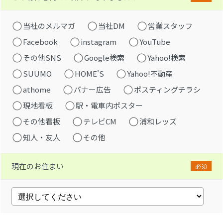
当社のメルマガ
当社DM
営業スタッフ
Facebook
instagram
YouTube
その他SNS
Google検索
Yahoo!検索
SUUMO
HOME'S
Yahoo!不動産
athome
バナー広告
ポスティングチラシ
現地看板
駅・電車内ポスター
その他看板
テレビCM
浦和レッズ
知人・友人
その他
現在のお住まい
必須