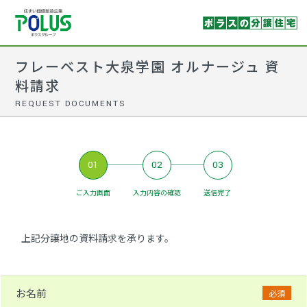
フレーベスト大泉学園 オルナージュ 資
料請求
REQUEST DOCUMENTS
01
02
03
ご入力画面
入力内容の確認
送信完了
上記分譲地の資料請求を承ります。
お名前
必須