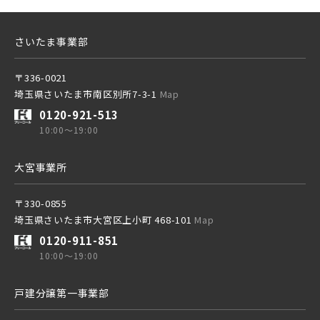
東京メトロ千代田線
さいたま事業部
北総鉄道
〒336-0021
埼玉県さいたま市南区別所7-3-1
Map
0120-921-513
埼玉高速鉄道
10:00～19:00
大宮事業所
東京メトロ東西線
〒330-0855
埼玉県さいたま市大宮区上小町 468-101
Map
都営新宿線
0120-911-851
10:00～19:00
埼玉新都市交通 [伊奈線]
戸建分譲第一事業部