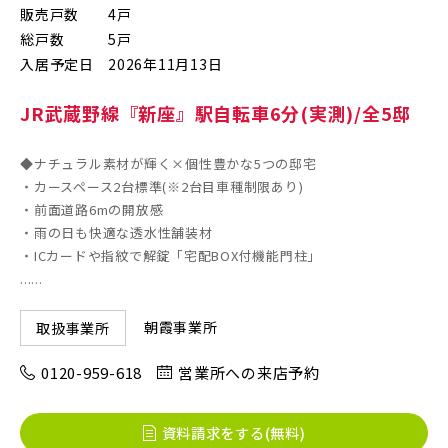
販売戸数
4戸
すべて
埼玉県
千葉県
JR川越線
総戸数
5戸
入居予定日
2026年11月13日
画像
JR東北本線 [宇都宮線]
JR武蔵野線『新座』駅自転車6分(実測)/全5邸
すべて
外観
内観
すぐに入居可能
◆ナチュラル素材が輝く×個性豊かな5つの邸宅
JR高崎線
キッチン
その他 関連画像
地図にあるご希望の物件アイコンをクリックすると
・カースペース2台標準(※2台目車種制限あり)
・前面道路6mの開放感
物件詳細が表示されます
・雨の日も快適な透水性舗装材
JR武蔵野線
こだわり条件
見学OK
見学不可
・ICカードや指紋で解錠「宅配BOX付機能門柱」
......
指定なし
すぐに入居可能
JR常磐線 [各駅停車]
朝霞事業所
取扱事業所
販売開始前の物件
0120-959-618
営業所への来店予約
JR常磐線 [快速]
見学OK
東京都葛飾区
資料請求をする(無料)