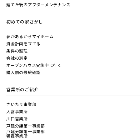
建てた後のアフターメンテナンス
土地面積50坪以上
京成松戸線
初めての家さがし
夢があるからマイホーム
京成本線
資金計画を立てる
条件の整理
会社の選定
京成押上線
オープンハウス実施中に行く
購入前の最終確認
京成成田スカイアクセス線
営業所のご紹介
さいたま事業部
京成千葉線
大宮事業所
20棟以上の大型分譲
川口営業所
戸建分譲第一事業部
戸建分譲第一事業部
朝霞事業所