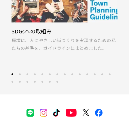
すべて
外観
内観
すぐに入居可能
埼玉新都市交通 [伊奈線]
JR高崎線
キッチン
その他 関連画像
地図にあるご希望の物件アイコンをクリックすると
KIRINOKA(キリノカ)
物件詳細が表示されます
採
つくばエクスプレス
私
桐製品の開発と制作に力を注ぐ「厚川産業」と「ポ
あ
JR武蔵野線
こだわり条件
見学OK
見学不可
ラス」の共同開発による無垢桐材の壁パネル。
募
指定なし
すぐに入居可能
都営大江戸線
JR常磐線 [各駅停車]
販売開始前の物件
東葉高速鉄道
JR常磐線 [快速]
見学OK
東京都葛飾区
【予告広告】リーズン青砥 アイ・ラウンジ
埼玉県川越市
埼玉県川口市
東京メトロ副都心線
【予告広告】◆京成本線・京成押上線「青砥」駅徒歩8分の駅
JR常磐線 [上野～仙台]
販売開始前
近プロジェクト始動!!◆京成押上線「京成立石」駅徒歩10分◆
京成本線「お花茶屋」駅徒歩15分〈3駅2路線...
京王井の頭線
JR中央・総武線 [各駅停車]