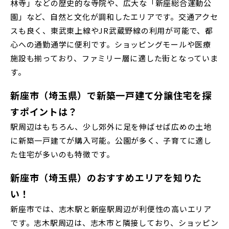
林寺」などの歴史的な寺院や、広大な「新座総合運動公
富士見市(0)
蓮田市(1)
ふじみ野市(1)
園」など、自然と文化が調和したエリアです。交通アクセ
スも良く、東武東上線やJR武蔵野線の利用が可能で、都
白岡市(0)
北足立郡伊奈町(4)
京成線
心への通勤通学に便利です。ショッピングモールや医療
施設も揃っており、ファミリー層に適した街となっていま
埼玉・東部エリア(16)
す。
土地面積50坪以上
京成松戸線
新座市（埼玉県）で新築一戸建て分譲住宅を探
春日部市(5)
草加市(0)
越谷市(9)
すポイントは？
京成本線
三郷市(2)
幸手市(0)
吉川市(0)
駅周辺はもちろん、少し郊外に足を伸ばせば広めの土地
に新築一戸建てが購入可能。公園が多く、子育てに適し
た住宅が多いのも特徴です。
千葉・京葉エリア(18)
京成押上線
新座市（埼玉県）のおすすめエリアを知りた
市川市(4)
船橋市(8)
習志野市(1)
い！
京成成田スカイアクセス線
八千代市(1)
鎌ケ谷市(2)
浦安市(0)
新座市では、志木駅と新座駅周辺が利便性の高いエリア
です。志木駅周辺は、志木市と隣接しており、ショッピン
白井市(0)
千葉市(2)