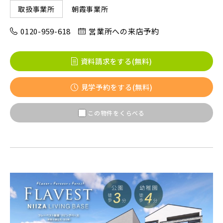
朝霞事業所
取扱事業所
市川市(4)
船橋市(8)
習志野市(1)
0120-959-618
営業所への来店予約
八千代市(1)
鎌ケ谷市(2)
浦安市(0)
白井市(0)
千葉市(2)
資料請求をする(無料)
千葉・常磐エリア(16)
見学予約をする(無料)
守谷市(0)
松戸市(4)
野田市(1)
この物件をくらべる
柏市(3)
流山市(4)
我孫子市(4)
東京都(5)
足立区(0)
葛飾区(2)
江戸川区(1)
東久留米市(2)