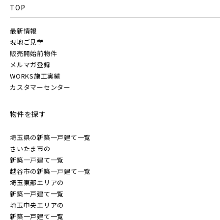
TOP
地図内の物件アイコンを
最新情報
クリックすると
千葉都市モノレール
JR総武線 [快速]
現地ご見学
このカコミに
埼玉県所沢市
埼玉県春日部市
販売開始前物件
物件概要が表示されます
メルマガ登録
JR京葉線
WORKS施工実績
カスタマーセンター
JR成田線 [我孫子～成田]
物件を検索する
物件を探す
駅から10分以内
埼玉県春日部市
埼玉県春日部市
埼玉県の新築一戸建て一覧
JR中央線
さいたま市の
新築一戸建て一覧
越谷市の新築一戸建て一覧
埼玉東部エリアの
新築一戸建て一覧
埼玉中央エリアの
東武鉄道
新築一戸建て一覧