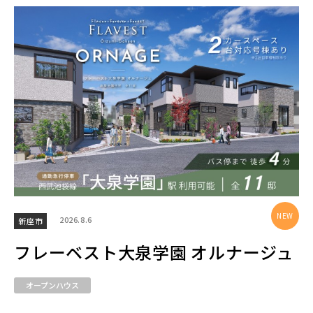
エリアから探す
埼玉・中央エリア(51)
さいたま市(21)
さいたま市西区(4)
さいたま市北区(2)
さいたま市大宮区(0)
さいたま市見沼区(6)
さいたま市中央区(0)
さいたま市桜区(2)
2026.8.6
新座市
さいたま市浦和区(0)
さいたま市南区(6)
フレーベスト大泉学園 オルナージュ
さいたま市緑区(1)
さいたま市岩槻区(0)
オープンハウス
川越市(3)
川口市(11)
所沢市(1)