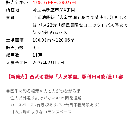
販売価格帯
4790万円～6290万円
上尾市(2)
蕨市(0)
戸田市(0)
所在地
埼玉県新座市栄4丁目
朝霞市(1)
志木市(0)
和光市(1)
交通
西武池袋線「大泉学園」駅まで徒歩42分 もしく
は バス22分「都民農園セコニック」バス停まで
新座市(2)
桶川市(2)
久喜市(1)
徒歩4分 西武バス
土地面積
100.01㎡～120.06㎡
富士見市(0)
蓮田市(1)
ふじみ野市(1)
販売戸数
9戸
白岡市(0)
北足立郡伊奈町(4)
総戸数
11戸
入居予定日
2027年2月12日
埼玉・東部エリア(16)
【新発売】西武池袋線『大泉学園』駅利用可能/全11邸
◆四季を彩る植栽×人と人がつながる街
春日部市(5)
草加市(0)
越谷市(9)
・住人以外通り抜けがない4.8m開発道路
三郷市(2)
幸手市(0)
吉川市(0)
・カースペース2台号棟あり(※2台目車種制限あり)
・街の広場のようなコモンスペース
千葉・京葉エリア(18)
......