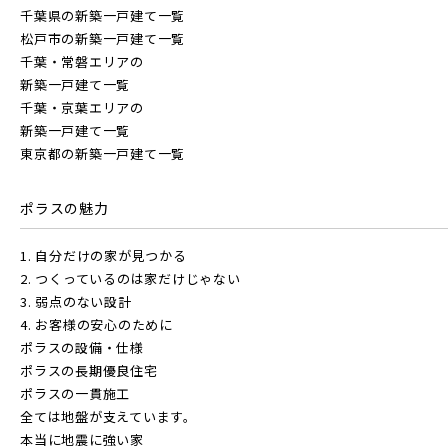
千葉県の新築一戸建て一覧
さらに表示する
松戸市の新築一戸建て一覧
東武スカイツリーライン
千葉・常磐エリアの
新築一戸建て一覧
千葉・京葉エリアの
新築一戸建て一覧
東武日光線
小学校まで徒歩圏内
東京都の新築一戸建て一覧
ポラスの魅力
東武アーバンパークライン
1. 自分だけの家が見つかる
2. つくっているのは家だけじゃない
東武東上本線
3. 弱点のない設計
4. お客様の安心のために
ポラスの設備・仕様
ポラスの長期優良住宅
ポラスの一貫施工
全ては地盤が支えています。
京成線
本当に地震に強い家