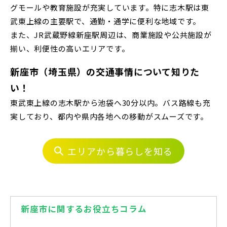
京成千葉線
グモールや教育施設が充実しています。特に志木駅は東
20棟以上の大型分譲
武東上線の主要駅で、通勤・通学に便利な地域です。
千葉・常磐エリア(16)
また、JR武蔵野線新座駅周辺は、商業施設や公共施設が
揃い、利便性の高いエリアです。
守谷市(0)
松戸市(4)
野田市(1)
新座市（埼玉県）の交通事情について知りた
西武線
柏市(3)
流山市(4)
我孫子市(4)
い！
東武東上線の志木駅から池袋へ30分以内。バス路線も充
西武池袋線
東京都(5)
実しており、都内や県内各地への移動がスムーズです。
足立区(0)
葛飾区(2)
江戸川区(1)
西武新宿線
エリアから暮らしを知る
東久留米市(2)
ブランドを知る
新座市に関するお役立ちコラム
物件を検索する
その他鉄道