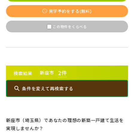
【予告広告】リーズン青砥 アイ・ラウンジ
埼玉県川越市
埼玉県川口市
【予告広告】◆京成本線・京成押上線「青砥」駅徒歩8分の駅
JR常磐線 [上野～仙台]
見学予約をする(無料)
販売開始前
近プロジェクト始動!!◆京成押上線「京成立石」駅徒歩10分◆
京成本線「お花茶屋」駅徒歩15分〈3駅2路線...
この物件をくらべる
JR中央・総武線 [各駅停車]
地図内の物件アイコンを
クリックすると
JR総武線 [快速]
このカコミに
埼玉県所沢市
埼玉県春日部市
物件概要が表示されます
2
件
新座市
検索結果
JR京葉線
条件を変えて再検索する
JR成田線 [我孫子～成田]
駅から10分以内
エリアから探す
埼玉県春日部市
埼玉県春日部市
新座市（埼玉県）であなたの理想の新築一戸建て生活を
JR中央線
実現しませんか？