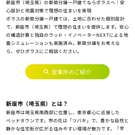
埼玉・中央エリア(51)
新座市（埼玉県）の新築分譲一戸建てならポラスへ｜安
心設計と地震対策で理想の住まいを実現
さいたま市(21)
ポラスの新築分譲一戸建ては、土地に合わせた個別設計
で、新座市（埼玉県）で理想の住まいを提供します。安心
東武鉄道
さいたま市西区(4)
さいたま市北区(2)
の構造計算と独自のウッド・イノベーターNEXTによる地
さらに表示する
震シミュレーションも実施済み。新築分譲をお考えな
さいたま市大宮区(0)
さいたま市見沼区(6)
東武スカイツリーライン
ら、ぜひポラスにご相談ください。
さいたま市中央区(0)
さいたま市桜区(2)
さいたま市浦和区(0)
さいたま市南区(6)
営業所のご紹介
東武日光線
小学校まで徒歩圏内
さいたま市緑区(1)
さいたま市岩槻区(0)
川越市(3)
川口市(11)
所沢市(1)
東武アーバンパークライン
新座市（埼玉県）とは？
上尾市(2)
蕨市(0)
戸田市(0)
新座市は埼玉県南西部に位置し、東京都心に近接した
朝霞市(1)
志木市(0)
和光市(1)
東武東上本線
ベッドタウンです。市の花は「ツバキ」で、豊かな自然と
静かな住宅街が広がる住みやすい環境が魅力です。「平
新座市(2)
桶川市(2)
久喜市(1)