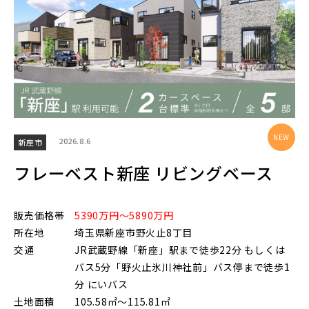
物件を検索する
駅から探す
2026.8.6
新座市
地図から探す
フレーベスト新座 リビングベース
JR
テーマから探す
販売価格帯
5390万円～5890万円
JR京浜東北線
画像から探す
所在地
埼玉県新座市野火止8丁目
交通
JR武蔵野線「新座」駅まで徒歩22分 もしくは
バス5分「野火止氷川神社前」バス停まで徒歩1
JR埼京線
地域
分 にいバス
土地面積
105.58㎡～115.81㎡