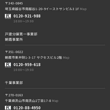
〒343-0845
つくばエクスプレス
埼玉県越谷市南越谷1-20-9イーストサンビル3 1F
Map
0120-921-988
10:00～19:00
都営大江戸線
戸建分譲第一事業部
朝霞事業所
東葉高速鉄道
〒351-0022
朝霞市東弁財1-3-17 サクセスビル2階
Map
東京メトロ副都心線
0120-959-618
10:00～19:00
京王井の頭線
千葉事業部
〒270-0163
千葉都市モノレール
千葉県流山市南流山2丁目17-8
Map
0120-88-4950