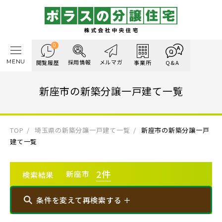
0
MENU
採用情報
メルマガ
閲覧履歴
事業所
Q&A
新座市の新築分譲一戸建て一覧
TOP
埼玉県の新築分譲一戸建て一覧
新座市の新築分譲一戸
建て一覧
2
件
新座市
検索結果
条件を変えて再検索する ＋