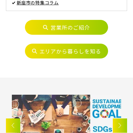
新座市の特集コラム
東京メトロ有楽町線
駅から探す
営業所のご紹介
地図から探す
東京メトロ千代田線
JR
テーマから探す
エリアから暮らしを知る
北総鉄道
JR京浜東北線
画像から探す
埼玉高速鉄道
JR埼京線
地域
東京メトロ東西線
すべて
埼玉県
千葉県
JR川越線
画像
都営新宿線
JR東北本線 [宇都宮線]