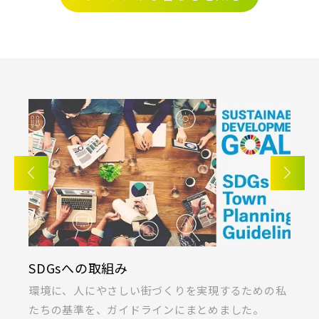
三郷市(2)
幸手市(0)
吉川市(0)
東京メトロ東西線
千葉・京葉エリア(18)
都営新宿線
市川市(5)
船橋市(7)
習志野市(1)
八千代市(1)
鎌ケ谷市(2)
浦安市(0)
埼玉新都市交通 [伊奈線]
白井市(0)
千葉市(2)
つくばエクスプレス
千葉・常磐エリア(15)
都営大江戸線
守谷市(0)
松戸市(4)
野田市(0)
KIRINOKA(キリノカ)
柏市(3)
流山市(4)
我孫子市(4)
するための私
桐製品の開発と制作に力を注ぐ「厚川産業」と
東葉高速鉄道
ました。
ラス」の共同開発による無垢桐材の壁パネル。