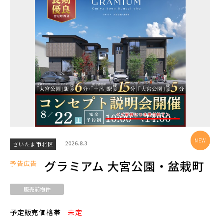
エリアから探す
埼玉・中央エリア(50)
さいたま市(19)
さいたま市西区(4)
さいたま市北区(2)
さいたま市大宮区(0)
さいたま市見沼区(5)
さいたま市中央区(0)
さいたま市桜区(2)
2026.8.3
さいたま市北区
さいたま市浦和区(0)
さいたま市南区(5)
グラミアム 大宮公園・盆栽町
予告広告
さいたま市緑区(1)
さいたま市岩槻区(0)
販売前物件
川越市(3)
川口市(11)
所沢市(1)
予定販売価格帯
未定
上尾市(2)
蕨市(0)
戸田市(0)