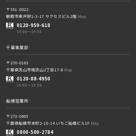
〒351-0022
西武有楽町線
ブランドを知る
朝霞市東弁財1-3-17 サクセスビル2階
Map
0120-959-618
10:00～19:00
西武豊島線
千葉事業部
〒270-0163
千葉県流山市南流山2丁目17-8
Map
その他鉄道
0120-88-4950
10:00～19:00
東京メトロ有楽町線
船橋営業所
〒273-0005
東京メトロ千代田線
千葉県船橋市本町2-10-14 いちご船橋ビル1F
Map
0800-500-2784