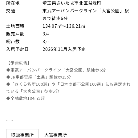
所在地
埼玉県さいたま市北区盆栽町
朝霞市(1)
志木市(0)
和光市(1)
交通
東武アーバンパークライン「大宮公園」駅
まで徒歩6分
新座市(2)
桶川市(2)
久喜市(1)
土地面積
134.07㎡～136.21㎡
販売戸数
3戸
富士見市(0)
蓮田市(1)
ふじみ野市(1)
総戸数
3戸
白岡市(0)
北足立郡伊奈町(5)
入居予定日
2026年11月入居予定
【予告広告】
埼玉・東部エリア(15)
◆東武アーバンパークライン「大宮公園」駅徒歩6分
◆JR宇都宮線「土呂」駅徒歩15分
◆「さくら名所100選」や「日本の都市公園100選」にも選定され
春日部市(5)
草加市(0)
越谷市(8)
ている「大宮公園」徒歩5分
◆全棟敷地134m2超
三郷市(2)
幸手市(0)
吉川市(0)
......
千葉・京葉エリア(18)
大宮事業所
取扱事業所
市川市(5)
船橋市(7)
習志野市(1)