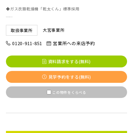
◆ガス衣類乾燥機「乾太くん」標準採用
......
京成線
大宮事業所
取扱事業所
土地面積50坪以上
京成松戸線
0120-911-851
営業所への来店予約
京成本線
資料請求をする(無料)
見学予約をする(無料)
京成押上線
この物件をくらべる
京成成田スカイアクセス線
京成千葉線