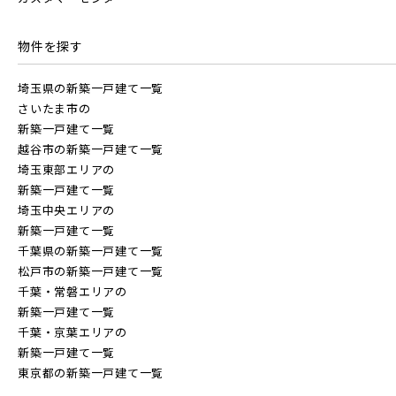
物件を探す
JR埼京線
地域
埼玉県の新築一戸建て一覧
さいたま市の
すべて
埼玉県
千葉県
JR川越線
新築一戸建て一覧
越谷市の新築一戸建て一覧
埼玉東部エリアの
画像
JR東北本線 [宇都宮線]
新築一戸建て一覧
埼玉中央エリアの
すべて
外観
内観
新築一戸建て一覧
すぐに入居可能
千葉県の新築一戸建て一覧
JR高崎線
キッチン
その他 関連画像
地図にあるご希望の物件アイコンをクリックすると
松戸市の新築一戸建て一覧
物件詳細が表示されます
千葉・常磐エリアの
新築一戸建て一覧
JR武蔵野線
こだわり条件
見学OK
見学不可
千葉・京葉エリアの
新築一戸建て一覧
東京都の新築一戸建て一覧
指定なし
すぐに入居可能
JR常磐線 [各駅停車]