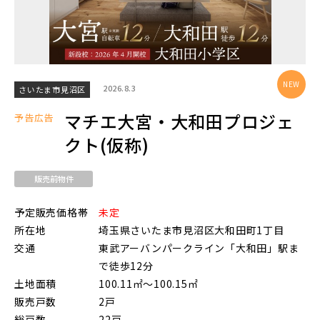
物件を検索する
2026.8.3
さいたま市見沼区
駅から探す
マチエ大宮・大和田プロジェ
予告広告
クト(仮称)
地図から探す
JR
販売前物件
テーマから探す
JR京浜東北線
予定販売価格帯
未定
画像から探す
所在地
埼玉県さいたま市見沼区大和田町1丁目
交通
東武アーバンパークライン「大和田」駅ま
JR埼京線
で徒歩12分
地域
土地面積
100.11㎡～100.15㎡
販売戸数
2戸
すべて
埼玉県
千葉県
JR川越線
総戸数
22戸