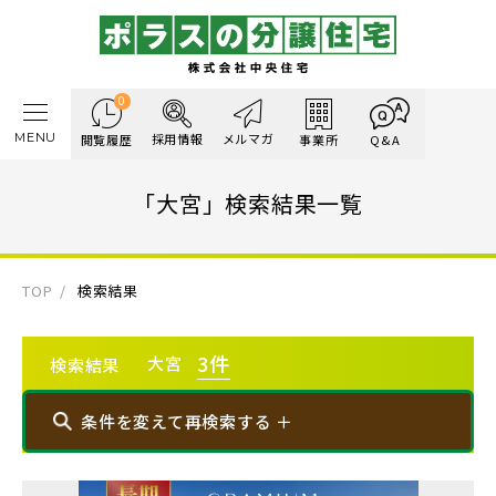
0
MENU
採用情報
メルマガ
閲覧履歴
事業所
Q&A
「大宮」検索結果一覧
TOP
検索結果
3
件
大宮
検索結果
条件を変えて再検索する ＋