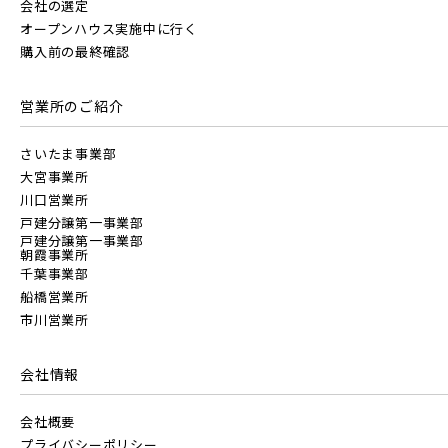
会社の選定
オープンハウス実施中に行く
駅から10分以内
千葉県船橋市
千葉県船橋市
購入前の最終確認
JR中央線
営業所のご紹介
さいたま事業部
大宮事業所
川口営業所
東武鉄道
戸建分譲第一事業部
戸建分譲第一事業部
さらに表示する
朝霞事業所
千葉事業部
東武スカイツリーライン
船橋営業所
市川営業所
東武日光線
会社情報
小学校まで徒歩圏内
会社概要
東武アーバンパークライン
プライバシーポリシー