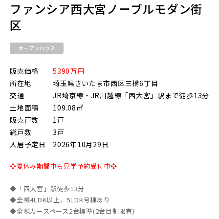
ファンシア西大宮ノーブルモダン街
区
東武鉄道
オープンハウス
さらに表示する
東武スカイツリーライン
販売価格
5390万円
所在地
埼玉県さいたま市西区三橋6丁目
交通
JR埼京線・JR川越線「西大宮」駅まで徒歩13分
東武日光線
土地面積
109.08㎡
小学校まで徒歩圏内
販売戸数
1戸
総戸数
3戸
入居予定日
2026年10月29日
東武アーバンパークライン
❖夏休み期間中も見学予約受付中❖
東武東上本線
◆「西大宮」駅徒歩13分
◆全棟4LDK以上、5LDK号棟あり
◆全棟カースペース2台標準(2台目制限有)