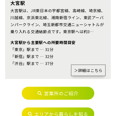
さいたま市浦和区(0)
さいたま市南区(5)
大宮駅
大宮駅は、JR東日本の宇都宮線、高崎線、埼京線、
さいたま市緑区(1)
さいたま市岩槻区(0)
川越線、京浜東北線、湘南新宿ライン、東武アーバ
川越市(3)
川口市(11)
所沢市(1)
ンパークライン、埼玉新都市交通ニューシャトルが
その他鉄道
乗り入れる交通結節点です。東京駅へは約3…
上尾市(2)
蕨市(0)
戸田市(0)
大宮駅から主要駅への所要時間目安
朝霞市(1)
志木市(0)
和光市(1)
東京メトロ有楽町線
「東京」駅まで … 31分
新座市(2)
桶川市(2)
久喜市(1)
「新宿」駅まで … 32分
「渋谷」駅まで … 37分
富士見市(0)
蓮田市(1)
ふじみ野市(1)
東京メトロ千代田線
＞詳細はこちら
白岡市(0)
北足立郡伊奈町(5)
北総鉄道
営業所のご紹介
埼玉・東部エリア(15)
埼玉高速鉄道
春日部市(5)
草加市(0)
越谷市(8)
エリアから暮らしを知る