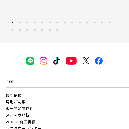
東京都(7)
東京メトロ副都心線
練馬区(2)
足立区(0)
葛飾区(2)
江戸川区(1)
東久留米市(2)
京王井の頭線
千葉都市モノレール
物件を検索する
TOP
駅から探す
最新情報
地図から探す
現地ご見学
物件を検索する
JR
販売開始前物件
テーマから探す
メルマガ登録
WORKS施工実績
JR京浜東北線
画像から探す
カスタマーセンター