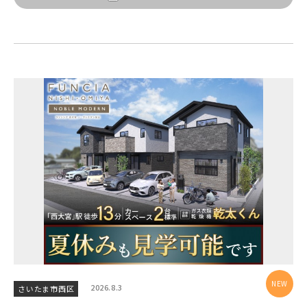
【予告広告】〈モデルハウス完成〉8月22日(土)より公開開
JR常磐線 [上野～仙台]
販売開始前
始。◆京成本線・京成押上線「青砥」駅徒歩8分の駅近プロ
ジェクト始動!!◆京成押上線「京成立石」駅徒歩1...
JR中央・総武線 [各駅停車]
地図内の物件アイコンを
クリックすると
JR総武線 [快速]
このカコミに
千葉県船橋市
千葉県船橋市
物件概要が表示されます
JR京葉線
JR成田線 [我孫子～成田]
駅から10分以内
千葉県船橋市
千葉県船橋市
JR中央線
2026.8.3
さいたま市西区