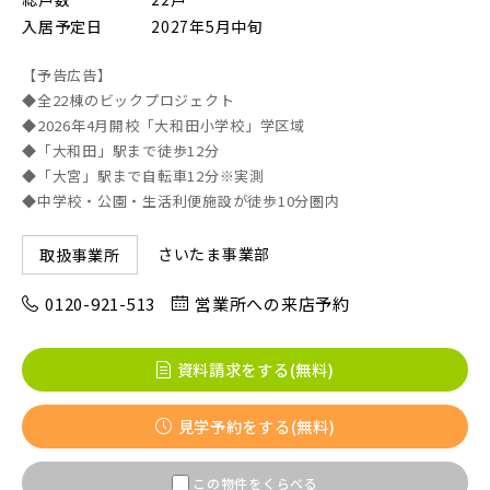
入居予定日
2027年5月中旬
画像
【予告広告】
JR東北本線 [宇都宮線]
◆全22棟のビックプロジェクト
◆2026年4月開校「大和田小学校」学区域
すべて
外観
内観
すぐに入居可能
◆「大和田」駅まで徒歩12分
JR高崎線
キッチン
その他 関連画像
◆「大宮」駅まで自転車12分※実測
地図にあるご希望の物件アイコンをクリックすると
◆中学校・公園・生活利便施設が徒歩10分圏内
物件詳細が表示されます
JR武蔵野線
こだわり条件
見学OK
見学不可
さいたま事業部
取扱事業所
0120-921-513
営業所への来店予約
指定なし
すぐに入居可能
JR常磐線 [各駅停車]
販売開始前の物件
資料請求をする(無料)
JR常磐線 [快速]
見学予約をする(無料)
見学OK
東京都葛飾区
【予告広告】リーズン青砥 アイ・ラウンジ
千葉県千葉市稲毛区
千葉県千葉市美浜区
この物件をくらべる