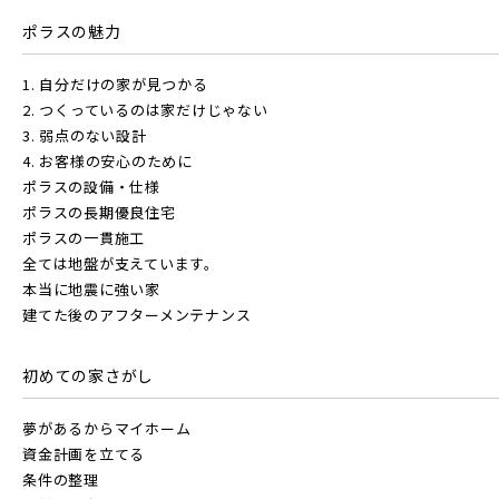
販売開始前の物件
ポラスの魅力
JR常磐線 [快速]
1. 自分だけの家が見つかる
見学OK
東京都葛飾区
2. つくっているのは家だけじゃない
【予告広告】リーズン青砥 アイ・ラウンジ
3. 弱点のない設計
千葉県千葉市稲毛区
千葉県千葉市美浜区
【予告広告】〈モデルハウス完成〉8月22日(土)より公開開
JR常磐線 [上野～仙台]
4. お客様の安心のために
販売開始前
始。◆京成本線・京成押上線「青砥」駅徒歩8分の駅近プロ
ポラスの設備・仕様
ジェクト始動!!◆京成押上線「京成立石」駅徒歩1...
ポラスの長期優良住宅
ポラスの一貫施工
JR中央・総武線 [各駅停車]
全ては地盤が支えています。
地図内の物件アイコンを
本当に地震に強い家
建てた後のアフターメンテナンス
クリックすると
JR総武線 [快速]
このカコミに
千葉県船橋市
千葉県船橋市
初めての家さがし
物件概要が表示されます
JR京葉線
夢があるからマイホーム
資金計画を立てる
条件の整理
JR成田線 [我孫子～成田]