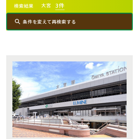
3
件
20棟以上の大型分譲
大宮
検索結果
条件を変えて再検索する
西武線
エリアから探す
西武池袋線
埼玉・中央エリア(50)
西武新宿線
さいたま市(19)
さいたま市西区(4)
さいたま市北区(2)
西武有楽町線
ブランドを知る
さいたま市大宮区(0)
さいたま市見沼区(5)
さいたま市中央区(0)
さいたま市桜区(2)
西武豊島線