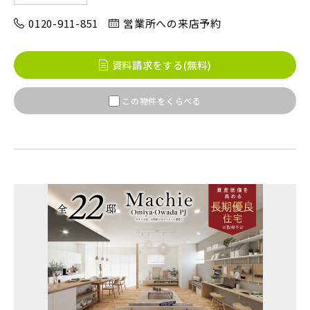
0120-911-851
営業所への来店予約
八千代市(1)
鎌ケ谷市(2)
浦安市(0)
白井市(0)
千葉市(2)
資料請求をする(無料)
この物件をくらべる
千葉・常磐エリア(15)
守谷市(0)
松戸市(4)
野田市(0)
柏市(3)
流山市(4)
我孫子市(4)
東京都(7)
練馬区(2)
足立区(0)
葛飾区(2)
江戸川区(1)
東久留米市(2)