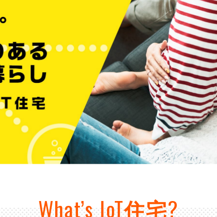
街
良住宅
るために！ポラスの耐震技術
いの？ Vol.3 安心・安全を育む
工
街づくり
る街ってどんなマチ？
えています。
くり WELLNESS LIFE
“木”を採り入れた優しい住まい
適に
い家
ターメンテナンス
What’s IoT
住宅
?