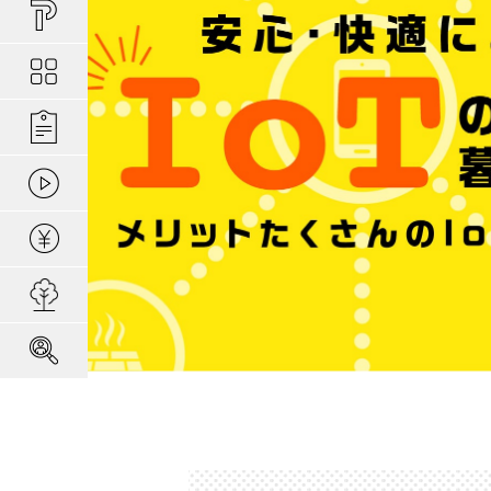
買い物しやすい
ポラスの長期優
安心な場所であ
ポラスの魅力
分譲地ってなにがい
お金のコト
ポラスの一貫施
景観協定のある
最新情報
コンセプトのあ
施工実績
家のコト
全ては地盤が支
家族にやさしい家づ
森の空気を楽しむ
動画ギャラリー
冬の暮らしを快
子育てのコト
本当に地震に強
住宅ローンシミュレーター
建てた後のアフ
用地募集
採用情報