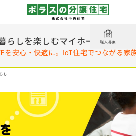
取り
戸建て
を知る
績
相談
暮らしを楽しむマイホームのヒン
職人募集
収納実例！
IFEを安心・快適に。
IoT住宅でつながる家
戸建て
家が見つかる
集
設計職
戸建て
る
るのは家だけじゃない
績
エクステリア職
暮らし
！ポラスの標準仕様【家事ラク編】
街
設計
ン賞 受賞作品
！ポラスの標準仕様【子育て編】
心のために
ル KIRINOKA
！ポラスの標準仕様【安心・くつろぎ編】
いの？ Vol.1 コミュニティを育む
街
仕様
ポラスの長期優良住宅
いの？ Vol.2 緑と景観を育む