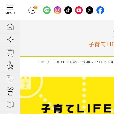
0
MENU
テレワークの間
物件検索
埼玉県の新築一
埼玉県
埼玉県
地域から暮らし
ポラスの魅力
まちづくりの実
住宅ローンのご
採用情報
ラクに片付く！
新着物件
子育てL
千葉県の新築一
千葉県
千葉県
エリアから知る
1. 自分だけの
内装プラン事例
キャリア採用：
IoTのある暮らし
販売開始前物件
東京都の新築一
東京都
東京都
駅・路線から知
2. つくってい
POLUS 受賞実
キャリア採用：
TOP
子育てLIFEを安心・快適に。IoTのある
あってよかった
オ―プンハウス実施中
子育てしやすい
3. 弱点のない
グッドデザイ
あってよかった
地域から暮らしを知る
公園の多い街
4. お客様の安
無垢桐材の壁パネ
あってよかった
暮らしを楽しむヒント
分譲地ってなにがい
歴史の趣き深い
ポラスの設備・
快適がつづく！
はじめての家探し
分譲地ってなにがい