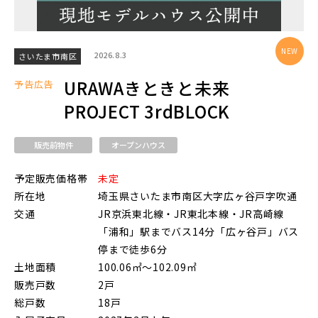
2026.8.3
さいたま市南区
東武鉄道
URAWAきときと未来
予告広告
さらに表示する
PROJECT 3rdBLOCK
東武スカイツリーライン
販売前物件
オープンハウス
東武日光線
予定販売価格帯
未定
小学校まで徒歩圏内
所在地
埼玉県さいたま市南区大字広ヶ谷戸字吹通
交通
JR京浜東北線・JR東北本線・JR高崎線
東武アーバンパークライン
「浦和」駅までバス14分「広ヶ谷戸」バス
停まで徒歩6分
土地面積
100.06㎡～102.09㎡
東武東上本線
販売戸数
2戸
総戸数
18戸