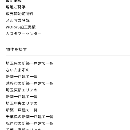
最新情報
市川市(5)
船橋市(7)
習志野市(1)
現地ご見学
販売開始前物件
八千代市(1)
鎌ケ谷市(1)
浦安市(0)
メルマガ登録
WORKS施工実績
白井市(0)
千葉市(2)
カスタマーセンター
千葉・常磐エリア(14)
物件を探す
埼玉県の新築一戸建て一覧
守谷市(0)
松戸市(4)
野田市(0)
さいたま市の
柏市(2)
流山市(4)
我孫子市(4)
新築一戸建て一覧
越谷市の新築一戸建て一覧
埼玉東部エリアの
東京都(7)
新築一戸建て一覧
埼玉中央エリアの
新築一戸建て一覧
練馬区(2)
足立区(0)
葛飾区(2)
千葉県の新築一戸建て一覧
松戸市の新築一戸建て一覧
江戸川区(1)
東久留米市(2)
千葉・常磐エリアの