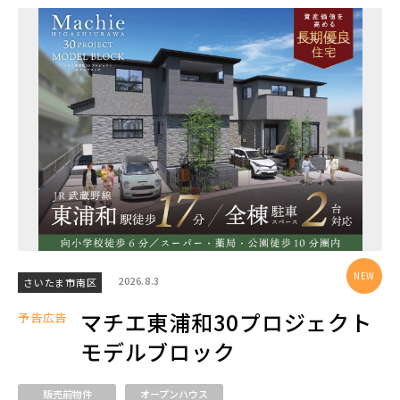
エリアから探す
埼玉・中央エリア(50)
さいたま市(19)
さいたま市西区(4)
さいたま市北区(2)
さいたま市大宮区(0)
さいたま市見沼区(5)
さいたま市中央区(0)
さいたま市桜区(2)
2026.8.3
さいたま市南区
さいたま市浦和区(0)
さいたま市南区(5)
マチエ東浦和30プロジェクト
予告広告
さいたま市緑区(1)
さいたま市岩槻区(0)
モデルブロック
川越市(3)
川口市(11)
所沢市(1)
販売前物件
オープンハウス