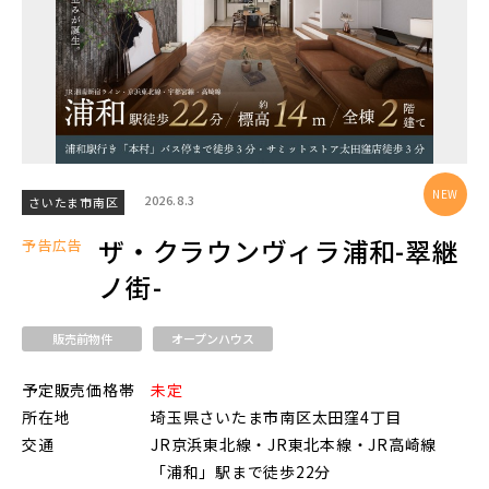
物件を検索する
駅から探す
2026.8.3
さいたま市南区
ザ・クラウンヴィラ浦和-翠継
地図から探す
予告広告
JR
ノ街-
テーマから探す
販売前物件
オープンハウス
JR京浜東北線
画像から探す
予定販売価格帯
未定
所在地
埼玉県さいたま市南区太田窪4丁目
JR埼京線
地域
交通
JR京浜東北線・JR東北本線・JR高崎線
「浦和」駅まで徒歩22分