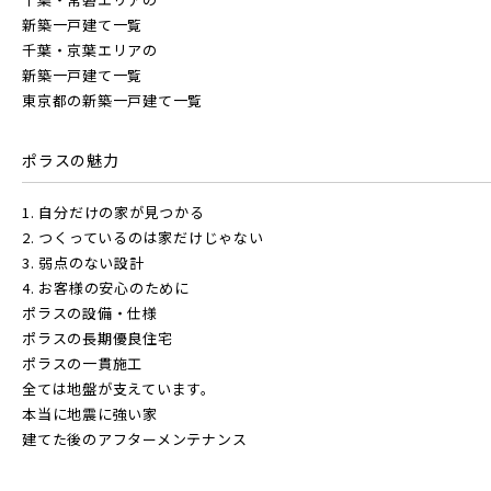
新築一戸建て一覧
千葉・京葉エリアの
新築一戸建て一覧
物件を検索する
東京都の新築一戸建て一覧
ポラスの魅力
駅から探す
1. 自分だけの家が見つかる
地図から探す
2. つくっているのは家だけじゃない
JR
3. 弱点のない設計
4. お客様の安心のために
テーマから探す
ポラスの設備・仕様
JR京浜東北線
ポラスの長期優良住宅
画像から探す
ポラスの一貫施工
全ては地盤が支えています。
本当に地震に強い家
JR埼京線
地域
建てた後のアフターメンテナンス