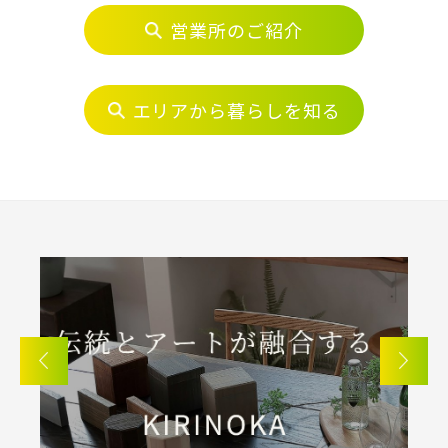
営業所のご紹介
エリアから探す
埼玉・中央エリア(50)
エリアから暮らしを知る
さいたま市(19)
さいたま市西区(4)
さいたま市北区(2)
さいたま市大宮区(0)
さいたま市見沼区(5)
さいたま市中央区(0)
さいたま市桜区(2)
さいたま市浦和区(0)
さいたま市南区(5)
さいたま市緑区(1)
さいたま市岩槻区(0)
川越市(3)
川口市(11)
所沢市(1)