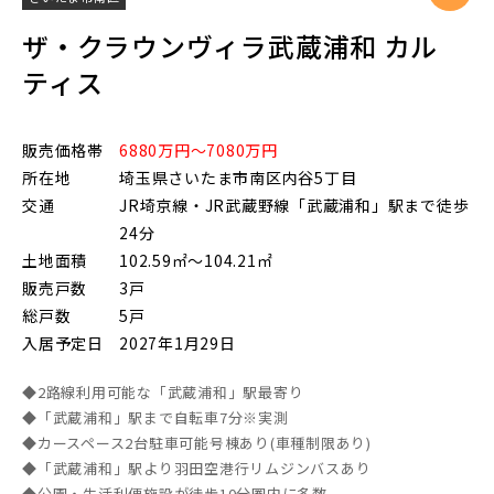
ザ・クラウンヴィラ武蔵浦和 カル
ティス
その他鉄道
販売価格帯
6880万円～7080万円
所在地
埼玉県さいたま市南区内谷5丁目
交通
JR埼京線・JR武蔵野線「武蔵浦和」駅まで徒歩
東京メトロ有楽町線
24分
土地面積
102.59㎡～104.21㎡
販売戸数
3戸
東京メトロ千代田線
総戸数
5戸
入居予定日
2027年1月29日
北総鉄道
◆2路線利用可能な「武蔵浦和」駅最寄り
◆「武蔵浦和」駅まで自転車7分※実測
◆カースペース2台駐車可能号棟あり(車種制限あり)
◆「武蔵浦和」駅より羽田空港行リムジンバスあり
埼玉高速鉄道
◆公園・生活利便施設が徒歩10分圏内に多数