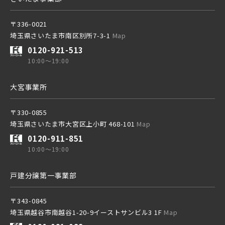
〒336-0021
埼玉県さいたま市南区別所7-3-1
Map
東武鉄道
0120-921-513
さらに表示する
10:00～19:00
東武スカイツリーライン
大宮事業所
〒330-0855
東武日光線
埼玉県さいたま市大宮区上小町 468-101
Map
小学校まで徒歩圏内
0120-911-851
10:00～19:00
東武アーバンパークライン
戸建分譲第一事業部
東武東上本線
〒343-0845
埼玉県越谷市南越谷1-20-9イーストサンビル3 1F
Map