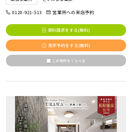
市川市(5)
船橋市(7)
習志野市(1)
0120-921-513
営業所への来店予約
八千代市(1)
鎌ケ谷市(1)
浦安市(0)
資料請求をする(無料)
白井市(0)
千葉市(2)
見学予約をする(無料)
千葉・常磐エリア(14)
この物件をくらべる
守谷市(0)
松戸市(4)
野田市(0)
柏市(2)
流山市(4)
我孫子市(4)
東京都(7)
練馬区(2)
足立区(0)
葛飾区(2)
江戸川区(1)
東久留米市(2)