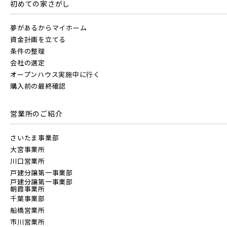
すべて
埼玉県
千葉県
初めての家さがし
JR川越線
夢があるからマイホーム
画像
資金計画を立てる
JR東北本線 [宇都宮線]
条件の整理
会社の選定
すべて
外観
内観
すぐに入居可能
オープンハウス実施中に行く
JR高崎線
購入前の最終確認
キッチン
その他 関連画像
地図にあるご希望の物件アイコンをクリックすると
物件詳細が表示されます
営業所のご紹介
JR武蔵野線
こだわり条件
見学OK
見学不可
さいたま事業部
大宮事業所
指定なし
すぐに入居可能
JR常磐線 [各駅停車]
川口営業所
戸建分譲第一事業部
販売開始前の物件
戸建分譲第一事業部
朝霞事業所
JR常磐線 [快速]
千葉事業部
船橋営業所
見学OK
東京都葛飾区
市川営業所
【予告広告】リーズン青砥 アイ・ラウンジ