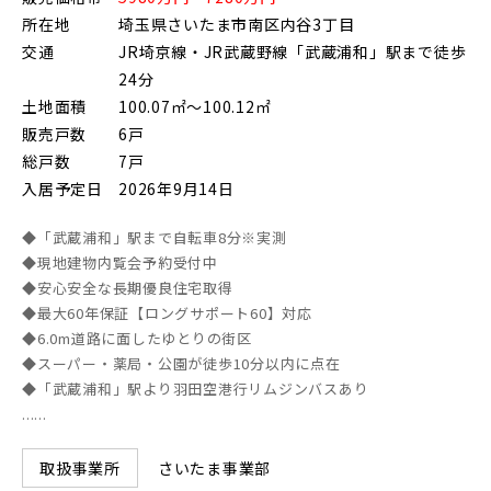
所在地
埼玉県さいたま市南区内谷3丁目
交通
JR埼京線・JR武蔵野線「武蔵浦和」駅まで徒歩
24分
土地面積
100.07㎡～100.12㎡
販売戸数
6戸
総戸数
7戸
入居予定日
2026年9月14日
◆「武蔵浦和」駅まで自転車8分※実測
◆現地建物内覧会予約受付中
◆安心安全な長期優良住宅取得
◆最大60年保証【ロングサポート60】対応
◆6.0m道路に面したゆとりの街区
◆スーパー・薬局・公園が徒歩10分以内に点在
◆「武蔵浦和」駅より羽田空港行リムジンバスあり
......
さいたま事業部
取扱事業所