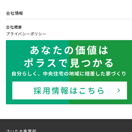
埼玉県ふじみ野市
千葉県千葉市稲毛区
【予告広告】〈モデルハウス完成〉8月22日(土)より公開開
JR常磐線 [上野～仙台]
販売開始前
始。◆京成本線・京成押上線「青砥」駅徒歩8分の駅近プロ
会社情報
ジェクト始動!!◆京成押上線「京成立石」駅徒歩1...
会社概要
JR中央・総武線 [各駅停車]
プライバシーポリシー
地図内の物件アイコンを
クリックすると
JR総武線 [快速]
このカコミに
千葉県千葉市美浜区
千葉県船橋市
物件概要が表示されます
JR京葉線
JR成田線 [我孫子～成田]
駅から10分以内
千葉県船橋市
千葉県船橋市
JR中央線
さいたま事業部