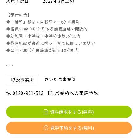
入居予定日
2027年3月上旬
【予告広告】
◆「浦和」駅まで自転車で10分 ※実測
京成線
◆幅員6.0mのゆとりある前面道路で開放的
◆幼稚園・小学校・中学校徒歩5分以内
◆教育施設が身近に揃う子育てに優しいエリア
土地面積50坪以上
京成松戸線
◆公園・生活利便施設が徒歩10分圏内
......
京成本線
さいたま事業部
取扱事業所
0120-921-513
営業所への来店予約
京成押上線
資料請求をする(無料)
京成成田スカイアクセス線
見学予約をする(無料)