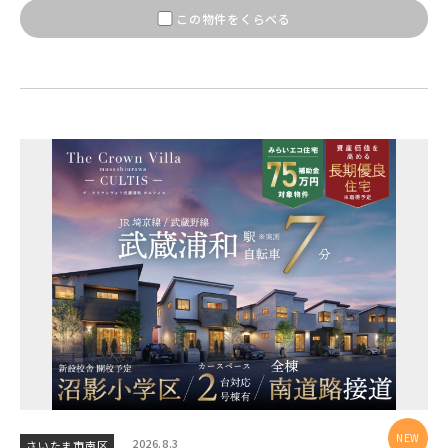
京成千葉線
この物件をくらべる
20棟以上の大型分譲
西武線
西武池袋線
西武新宿線
西武有楽町線
ブランドを知る
西武豊島線
2026.8.3
さいたま市南区