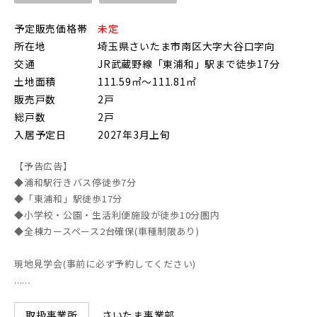
上尾市(2)
蕨市(0)
戸田市(0)
予定販売価格帯
未定
朝霞市(1)
志木市(0)
和光市(1)
所在地
埼玉県さいたま市南区大字大谷口字向
交通
JR武蔵野線「東浦和」駅まで徒歩17分
新座市(2)
桶川市(2)
久喜市(1)
土地面積
111.59㎡～111.81㎡
富士見市(0)
蓮田市(1)
ふじみ野市(1)
販売戸数
2戸
総戸数
2戸
白岡市(0)
北足立郡伊奈町(5)
入居予定日
2027年3月上旬
【予告広告】
埼玉・東部エリア(15)
◆浦和駅行きバス停徒歩7分
◆「東浦和」駅徒歩17分
春日部市(5)
草加市(0)
越谷市(8)
◆小学校・公園・生活利便施設が徒歩10分圏内
◆全棟カースペース2台確保(車種制限あり)
三郷市(2)
幸手市(0)
吉川市(0)
現地見学会(事前に必ず予約してください)
......
千葉・京葉エリア(17)
さいたま事業部
取扱事業所