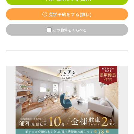
【予告広告】リーズン青砥 アイ・ラウンジ
埼玉県ふじみ野市
千葉県千葉市稲毛区
【予告広告】〈モデルハウス完成〉8月22日(土)より公開開
JR常磐線 [上野～仙台]
販売開始前
見学予約をする(無料)
始。◆京成本線・京成押上線「青砥」駅徒歩8分の駅近プロ
ジェクト始動!!◆京成押上線「京成立石」駅徒歩1...
この物件をくらべる
JR中央・総武線 [各駅停車]
地図内の物件アイコンを
クリックすると
JR総武線 [快速]
このカコミに
千葉県千葉市美浜区
千葉県船橋市
物件概要が表示されます
JR京葉線
JR成田線 [我孫子～成田]
駅から10分以内
千葉県船橋市
千葉県船橋市
JR中央線