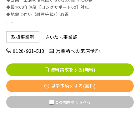
◆最大60年保証【ロングサポート60】対応
◆地震に強い【耐震等級3】取得
東京メトロ東西線
......
さいたま事業部
取扱事業所
都営新宿線
0120-921-513
営業所への来店予約
埼玉新都市交通 [伊奈線]
資料請求をする(無料)
見学予約をする(無料)
つくばエクスプレス
この物件をくらべる
都営大江戸線
東葉高速鉄道