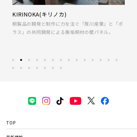
上尾市(2)
蕨市(0)
戸田市(0)
KIRINOKA(キリノカ)
採
朝霞市(1)
志木市(0)
和光市(1)
私
桐製品の開発と制作に力を注ぐ「厚川産業」と「ポ
あ
新座市(2)
桶川市(2)
久喜市(1)
ラス」の共同開発による無垢桐材の壁パネル。
募
富士見市(0)
蓮田市(1)
ふじみ野市(1)
白岡市(0)
北足立郡伊奈町(5)
埼玉・東部エリア(15)
春日部市(5)
草加市(0)
越谷市(8)
三郷市(2)
幸手市(0)
吉川市(0)
TOP
千葉・京葉エリア(17)