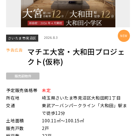
物件を検索する
2026.8.3
さいたま市見沼区
駅から探す
マチエ大宮・大和田プロジェ
予告広告
クト(仮称)
地図から探す
JR
販売前物件
テーマから探す
JR京浜東北線
予定販売価格帯
未定
画像から探す
所在地
埼玉県さいたま市見沼区大和田町1丁目
交通
東武アーバンパークライン「大和田」駅ま
JR埼京線
で徒歩12分
地域
土地面積
100.11㎡～100.15㎡
販売戸数
2戸
すべて
埼玉県
千葉県
JR川越線
総戸数
22戸