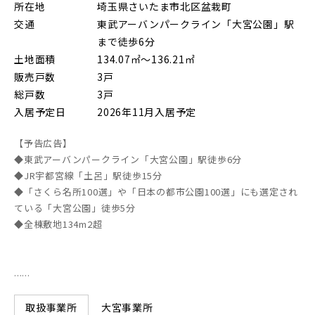
所在地
埼玉県さいたま市北区盆栽町
朝霞市(1)
志木市(0)
和光市(1)
交通
東武アーバンパークライン「大宮公園」駅
まで徒歩6分
新座市(2)
桶川市(2)
久喜市(1)
土地面積
134.07㎡～136.21㎡
販売戸数
3戸
富士見市(0)
蓮田市(1)
ふじみ野市(1)
総戸数
3戸
白岡市(0)
北足立郡伊奈町(5)
入居予定日
2026年11月入居予定
【予告広告】
埼玉・東部エリア(16)
◆東武アーバンパークライン「大宮公園」駅徒歩6分
◆JR宇都宮線「土呂」駅徒歩15分
◆「さくら名所100選」や「日本の都市公園100選」にも選定され
春日部市(5)
草加市(0)
越谷市(9)
ている「大宮公園」徒歩5分
◆全棟敷地134m2超
三郷市(2)
幸手市(0)
吉川市(0)
......
千葉・京葉エリア(19)
大宮事業所
取扱事業所
市川市(5)
船橋市(8)
習志野市(1)