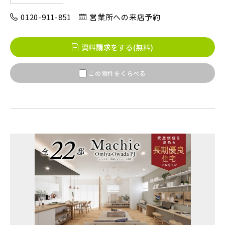
0120-911-851
営業所への来店予約
八千代市(1)
鎌ケ谷市(2)
浦安市(0)
白井市(0)
千葉市(2)
資料請求をする(無料)
この物件をくらべる
千葉・常磐エリア(16)
守谷市(0)
松戸市(4)
野田市(1)
柏市(3)
流山市(4)
我孫子市(4)
東京都(7)
練馬区(2)
足立区(0)
葛飾区(2)
江戸川区(1)
東久留米市(2)