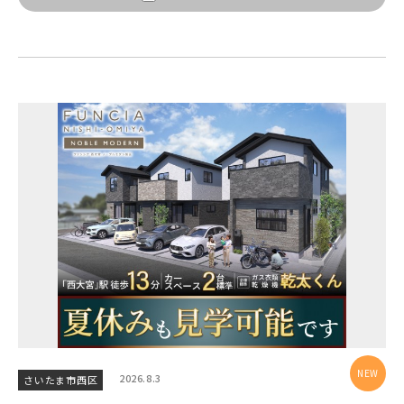
【予告広告】◆京成本線・京成押上線「青砥」駅徒歩8分の駅
JR常磐線 [上野～仙台]
販売開始前
近プロジェクト始動!!◆京成押上線「京成立石」駅徒歩10分◆
京成本線「お花茶屋」駅徒歩15分〈モデルハ...
JR中央・総武線 [各駅停車]
地図内の物件アイコンを
クリックすると
JR総武線 [快速]
このカコミに
千葉県船橋市
千葉県流山市
物件概要が表示されます
JR京葉線
JR成田線 [我孫子～成田]
駅から10分以内
埼玉県川越市
埼玉県川口市
JR中央線
2026.8.3
さいたま市西区