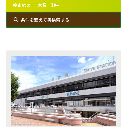
3
件
20棟以上の大型分譲
大宮
検索結果
条件を変えて再検索する
西武線
エリアから探す
西武池袋線
埼玉・中央エリア(50)
西武新宿線
さいたま市(19)
さいたま市西区(4)
さいたま市北区(2)
西武有楽町線
ブランドを知る
さいたま市大宮区(0)
さいたま市見沼区(5)
さいたま市中央区(0)
さいたま市桜区(2)
西武豊島線