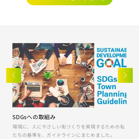
三郷市(2)
幸手市(0)
吉川市(0)
東京メトロ東西線
千葉・京葉エリア(19)
都営新宿線
市川市(5)
船橋市(8)
習志野市(1)
八千代市(1)
鎌ケ谷市(2)
浦安市(0)
埼玉新都市交通 [伊奈線]
白井市(0)
千葉市(2)
つくばエクスプレス
千葉・常磐エリア(16)
都営大江戸線
守谷市(0)
松戸市(4)
野田市(1)
KIRINOKA(キリノカ)
柏市(3)
流山市(4)
我孫子市(4)
実現するための私
桐製品の開発と制作に力を注ぐ「厚川産業
東葉高速鉄道
とめました。
ラス」の共同開発による無垢桐材の壁パネ