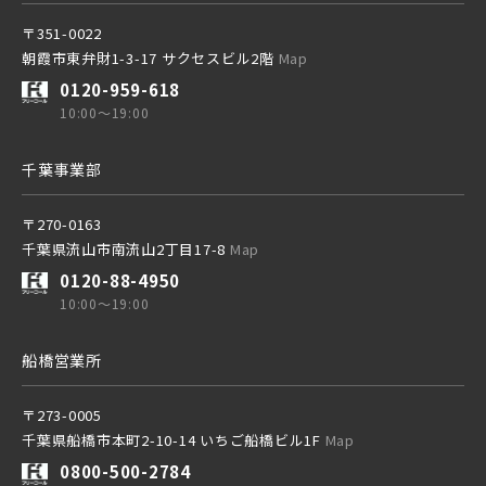
〒351-0022
西武有楽町線
ブランドを知る
朝霞市東弁財1-3-17 サクセスビル2階
Map
0120-959-618
10:00～19:00
西武豊島線
千葉事業部
〒270-0163
千葉県流山市南流山2丁目17-8
Map
その他鉄道
0120-88-4950
10:00～19:00
東京メトロ有楽町線
船橋営業所
〒273-0005
東京メトロ千代田線
千葉県船橋市本町2-10-14 いちご船橋ビル1F
Map
0800-500-2784