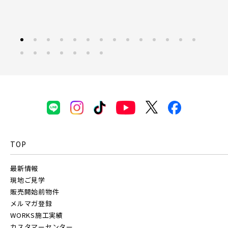
東京都(7)
東京メトロ副都心線
練馬区(2)
足立区(0)
葛飾区(2)
江戸川区(1)
東久留米市(2)
京王井の頭線
千葉都市モノレール
物件を検索する
TOP
駅から探す
最新情報
地図から探す
現地ご見学
物件を検索する
JR
販売開始前物件
テーマから探す
メルマガ登録
WORKS施工実績
JR京浜東北線
画像から探す
カスタマーセンター