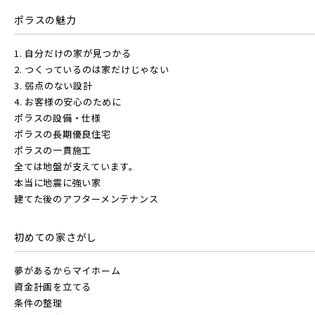
販売開始前の物件
ポラスの魅力
JR常磐線 [快速]
1. 自分だけの家が見つかる
見学OK
東京都葛飾区
2. つくっているのは家だけじゃない
【予告広告】リーズン青砥 アイ・ラウンジ
3. 弱点のない設計
千葉県市川市
埼玉県北足立郡伊奈町
【予告広告】◆京成本線・京成押上線「青砥」駅徒歩8分の駅
JR常磐線 [上野～仙台]
4. お客様の安心のために
販売開始前
近プロジェクト始動!!◆京成押上線「京成立石」駅徒歩10分◆
ポラスの設備・仕様
京成本線「お花茶屋」駅徒歩15分〈モデルハ...
ポラスの長期優良住宅
ポラスの一貫施工
JR中央・総武線 [各駅停車]
全ては地盤が支えています。
地図内の物件アイコンを
本当に地震に強い家
建てた後のアフターメンテナンス
クリックすると
JR総武線 [快速]
このカコミに
千葉県船橋市
千葉県流山市
初めての家さがし
物件概要が表示されます
JR京葉線
夢があるからマイホーム
資金計画を立てる
条件の整理
JR成田線 [我孫子～成田]