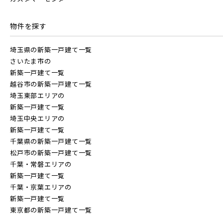
物件を探す
JR埼京線
地域
埼玉県の新築一戸建て一覧
さいたま市の
すべて
埼玉県
千葉県
JR川越線
新築一戸建て一覧
越谷市の新築一戸建て一覧
埼玉東部エリアの
画像
JR東北本線 [宇都宮線]
新築一戸建て一覧
埼玉中央エリアの
すべて
外観
内観
新築一戸建て一覧
すぐに入居可能
千葉県の新築一戸建て一覧
JR高崎線
キッチン
その他 関連画像
地図にあるご希望の物件アイコンをクリックすると
松戸市の新築一戸建て一覧
物件詳細が表示されます
千葉・常磐エリアの
新築一戸建て一覧
JR武蔵野線
こだわり条件
見学OK
見学不可
千葉・京葉エリアの
新築一戸建て一覧
東京都の新築一戸建て一覧
指定なし
すぐに入居可能
JR常磐線 [各駅停車]