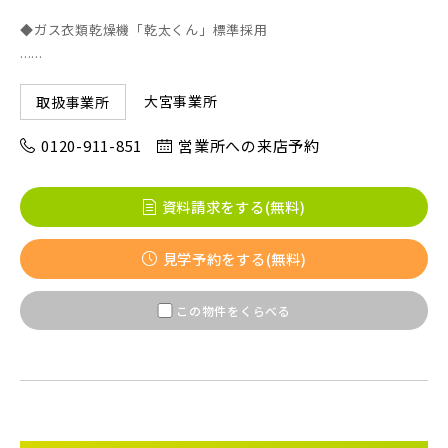
◆ガス衣類乾燥機「乾太くん」標準採用
......
京成線
大宮事業所
取扱事業所
土地面積50坪以上
京成松戸線
0120-911-851
営業所への来店予約
京成本線
資料請求をする(無料)
見学予約をする(無料)
京成押上線
この物件をくらべる
京成成田スカイアクセス線
京成千葉線