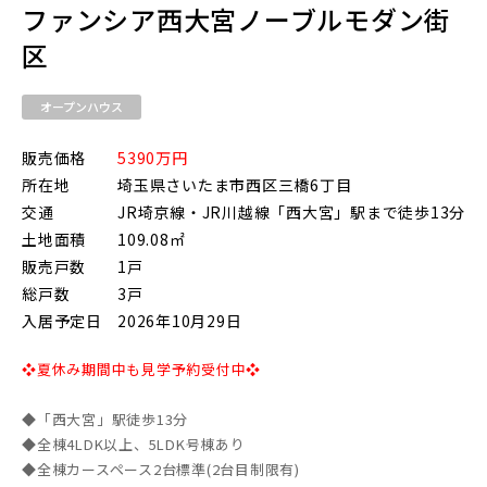
ファンシア西大宮ノーブルモダン街
区
東武鉄道
オープンハウス
さらに表示する
東武スカイツリーライン
販売価格
5390万円
所在地
埼玉県さいたま市西区三橋6丁目
交通
JR埼京線・JR川越線「西大宮」駅まで徒歩13分
東武日光線
土地面積
109.08㎡
小学校まで徒歩圏内
販売戸数
1戸
総戸数
3戸
入居予定日
2026年10月29日
東武アーバンパークライン
❖夏休み期間中も見学予約受付中❖
東武東上本線
◆「西大宮」駅徒歩13分
◆全棟4LDK以上、5LDK号棟あり
◆全棟カースペース2台標準(2台目制限有)