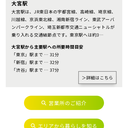
さいたま市浦和区(0)
さいたま市南区(5)
大宮駅
大宮駅は、JR東日本の宇都宮線、高崎線、埼京線、
さいたま市緑区(1)
さいたま市岩槻区(0)
川越線、京浜東北線、湘南新宿ライン、東武アーバ
川越市(3)
川口市(11)
所沢市(1)
ンパークライン、埼玉新都市交通ニューシャトルが
その他鉄道
乗り入れる交通結節点です。東京駅へは約3…
上尾市(2)
蕨市(0)
戸田市(0)
大宮駅から主要駅への所要時間目安
朝霞市(1)
志木市(0)
和光市(1)
東京メトロ有楽町線
「東京」駅まで … 31分
新座市(2)
桶川市(2)
久喜市(1)
「新宿」駅まで … 32分
「渋谷」駅まで … 37分
富士見市(0)
蓮田市(1)
ふじみ野市(1)
東京メトロ千代田線
＞詳細はこちら
白岡市(0)
北足立郡伊奈町(5)
北総鉄道
営業所のご紹介
埼玉・東部エリア(16)
埼玉高速鉄道
春日部市(5)
草加市(0)
越谷市(9)
エリアから暮らしを知る