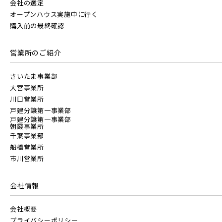
会社の選定
オープンハウス実施中に行く
駅から10分以内
埼玉県川越市
埼玉県川口市
購入前の最終確認
JR中央線
営業所のご紹介
さいたま事業部
大宮事業所
川口営業所
東武鉄道
戸建分譲第一事業部
戸建分譲第一事業部
さらに表示する
朝霞事業所
千葉事業部
東武スカイツリーライン
船橋営業所
市川営業所
東武日光線
会社情報
小学校まで徒歩圏内
会社概要
東武アーバンパークライン
プライバシーポリシー