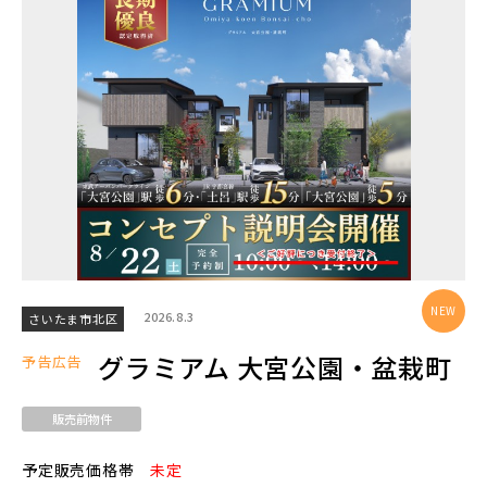
エリアから探す
埼玉・中央エリア(50)
さいたま市(19)
さいたま市西区(4)
さいたま市北区(2)
さいたま市大宮区(0)
さいたま市見沼区(5)
さいたま市中央区(0)
さいたま市桜区(2)
2026.8.3
さいたま市北区
さいたま市浦和区(0)
さいたま市南区(5)
グラミアム 大宮公園・盆栽町
予告広告
さいたま市緑区(1)
さいたま市岩槻区(0)
販売前物件
川越市(3)
川口市(11)
所沢市(1)
予定販売価格帯
未定
上尾市(2)
蕨市(0)
戸田市(0)