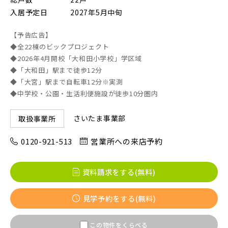
入居予定日
2027年5月中旬
画像
【予告広告】
JR東北本線 [宇都宮線]
◆全22棟のビックプロジェクト
◆2026年4月開校「大和田小学校」学区域
すべて
外観
内観
すぐに入居可能
◆「大和田」駅まで徒歩12分
JR高崎線
キッチン
その他 関連画像
◆「大宮」駅まで自転車12分※実測
地図にあるご希望の物件アイコンをクリックすると
◆中学校・公園・生活利便施設が徒歩10分圏内
物件詳細が表示されます
JR武蔵野線
こだわり条件
見学OK
見学不可
さいたま事業部
取扱事業所
0120-921-513
営業所への来店予約
指定なし
すぐに入居可能
JR常磐線 [各駅停車]
販売開始前の物件
資料請求をする(無料)
JR常磐線 [快速]
見学予約をする(無料)
見学OK
東京都葛飾区
【予告広告】リーズン青砥 アイ・ラウンジ
千葉県市川市
埼玉県北足立郡伊奈町
この物件をくらべる