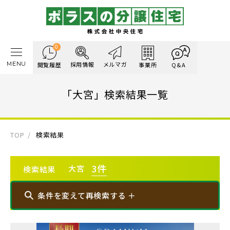
0
MENU
採用情報
メルマガ
閲覧履歴
事業所
Q&A
「大宮」検索結果一覧
TOP
検索結果
3
件
大宮
検索結果
条件を変えて再検索する ＋