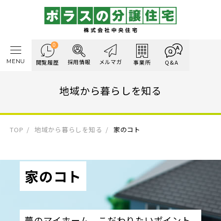
0
MENU
採用情報
メルマガ
閲覧履歴
事業所
Q&A
地域から暮らしを知る
TOP
地域から暮らしを知る
家のコト
家のコト
夢のマイホーム、こだわりたいポイント