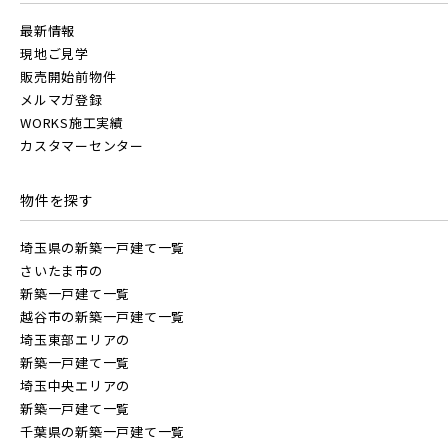
最新情報
地図から探す
現地ご見学
JR
販売開始前物件
テーマから探す
メルマガ登録
WORKS施工実績
JR京浜東北線
画像から探す
カスタマーセンター
物件を探す
JR埼京線
地域
埼玉県の新築一戸建て一覧
さいたま市の
すべて
埼玉県
千葉県
JR川越線
新築一戸建て一覧
越谷市の新築一戸建て一覧
埼玉東部エリアの
画像
JR東北本線 [宇都宮線]
新築一戸建て一覧
埼玉中央エリアの
すべて
外観
内観
新築一戸建て一覧
すぐに入居可能
千葉県の新築一戸建て一覧
JR高崎線
キッチン
その他 関連画像