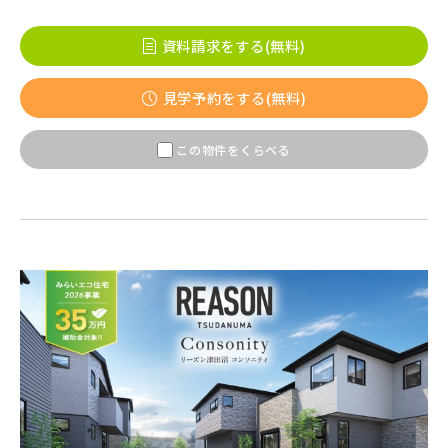
埼玉新都市交通 [伊奈線]
資料請求をする(無料)
見学予約をする(無料)
つくばエクスプレス
この物件をくらべる
都営大江戸線
東葉高速鉄道
東京メトロ副都心線
京王井の頭線