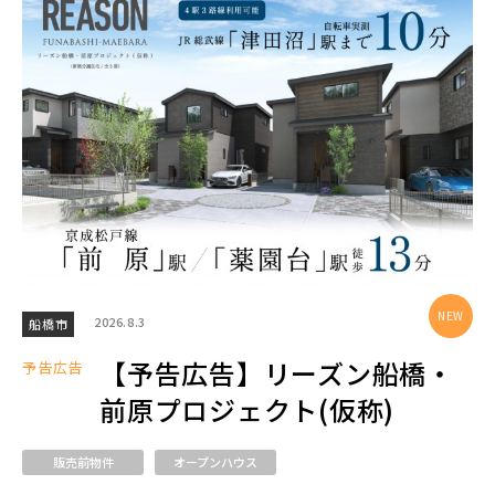
エリアから探す
埼玉・中央エリア(50)
さいたま市(20)
さいたま市西区(4)
さいたま市北区(2)
さいたま市大宮区(0)
さいたま市見沼区(5)
さいたま市中央区(0)
さいたま市桜区(2)
2026.8.3
船橋市
さいたま市浦和区(0)
さいたま市南区(6)
【予告広告】リーズン船橋・
予告広告
さいたま市緑区(1)
さいたま市岩槻区(0)
前原プロジェクト(仮称)
川越市(3)
川口市(11)
所沢市(1)
販売前物件
オープンハウス
上尾市(2)
蕨市(0)
戸田市(0)