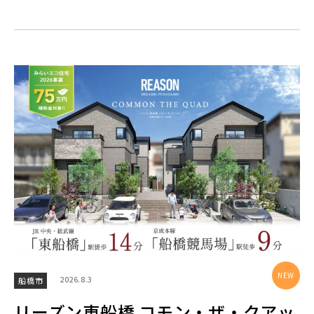
【予告広告】◆京成本線・京成押上線「青砥」駅徒歩8分の駅
JR常磐線 [上野～仙台]
販売開始前
近プロジェクト始動!!◆京成押上線「京成立石」駅徒歩10分◆
京成本線「お花茶屋」駅徒歩15分〈3駅2路線...
JR中央・総武線 [各駅停車]
地図内の物件アイコンを
クリックすると
JR総武線 [快速]
このカコミに
埼玉県所沢市
埼玉県春日部市
物件概要が表示されます
JR京葉線
JR成田線 [我孫子～成田]
駅から10分以内
埼玉県春日部市
埼玉県春日部市
JR中央線
2026.8.3
船橋市
リーズン東船橋 コモン・ザ・クアッ