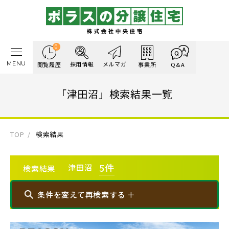
0
MENU
採用情報
メルマガ
閲覧履歴
事業所
Q&A
「津田沼」検索結果一覧
TOP
検索結果
5
件
津田沼
検索結果
条件を変えて再検索する ＋