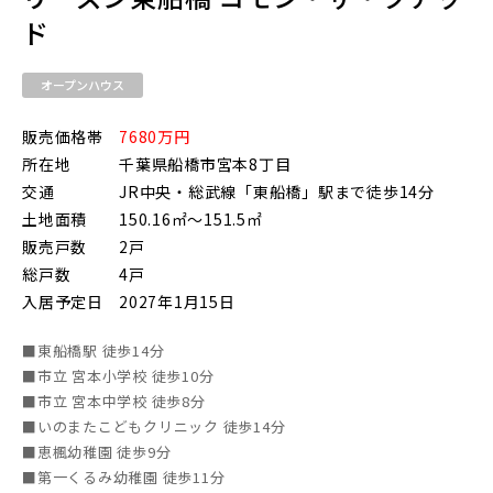
ド
東武鉄道
オープンハウス
さらに表示する
販売価格帯
7680万円
東武スカイツリーライン
所在地
千葉県船橋市宮本8丁目
交通
JR中央・総武線「東船橋」駅まで徒歩14分
土地面積
150.16㎡～151.5㎡
東武日光線
販売戸数
2戸
小学校まで徒歩圏内
総戸数
4戸
入居予定日
2027年1月15日
東武アーバンパークライン
■東船橋駅 徒歩14分
■市立 宮本小学校 徒歩10分
■市立 宮本中学校 徒歩8分
東武東上本線
■いのまたこどもクリニック 徒歩14分
■恵楓幼稚園 徒歩9分
■第一くるみ幼稚園 徒歩11分