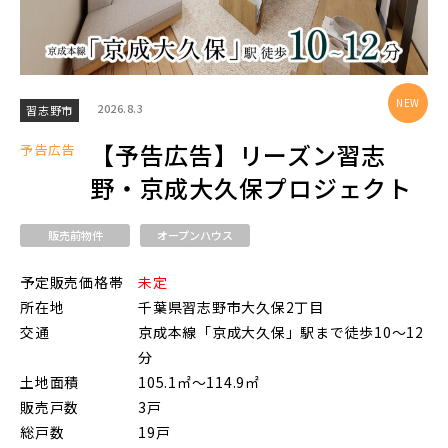
物件を検索する
2026.8.3
習志野市
【予告広告】リーズン習志
駅から探す
予告広告
野・京成大久保プロジェクト
地図から探す
JR
販売前物件
オープンハウス
テーマから探す
予定販売価格帯
未定
JR京浜東北線
画像から探す
所在地
千葉県習志野市大久保2丁目
交通
京成本線「京成大久保」駅まで徒歩10～12
分
JR埼京線
地域
土地面積
105.1㎡～114.9㎡
販売戸数
3戸
総戸数
19戸
すべて
埼玉県
千葉県
JR川越線