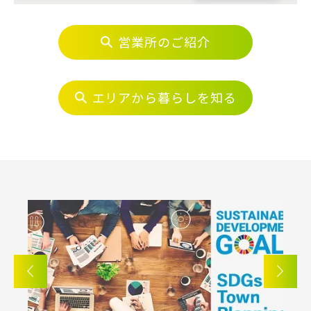
営業所のご紹介
埼玉・東部エリア(16)
春日部市(5)
草加市(0)
越谷市(9)
エリアから暮らしを知る
三郷市(2)
幸手市(0)
吉川市(0)
千葉・京葉エリア(18)
市川市(4)
船橋市(8)
習志野市(1)
八千代市(1)
鎌ケ谷市(2)
浦安市(0)
白井市(0)
千葉市(2)
千葉・常磐エリア(16)