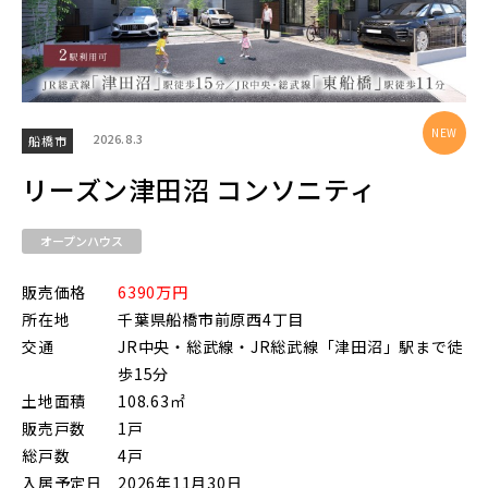
千葉都市モノレール
2026.8.3
船橋市
リーズン津田沼 コンソニティ
物件を検索する
オープンハウス
販売価格
6390万円
所在地
千葉県船橋市前原西4丁目
交通
JR中央・総武線・JR総武線「津田沼」駅まで徒
歩15分
土地面積
108.63㎡
販売戸数
1戸
総戸数
4戸
入居予定日
2026年11月30日