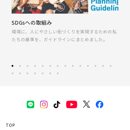
守谷市(0)
松戸市(4)
野田市(1)
KIRINOKA(キリノカ)
採
柏市(3)
流山市(4)
我孫子市(4)
私
桐製品の開発と制作に力を注ぐ「厚川産業」と「ポ
あ
ラス」の共同開発による無垢桐材の壁パネル。
募
東京都(5)
足立区(0)
葛飾区(2)
江戸川区(1)
東久留米市(2)
物件を検索する
TOP
駅から探す