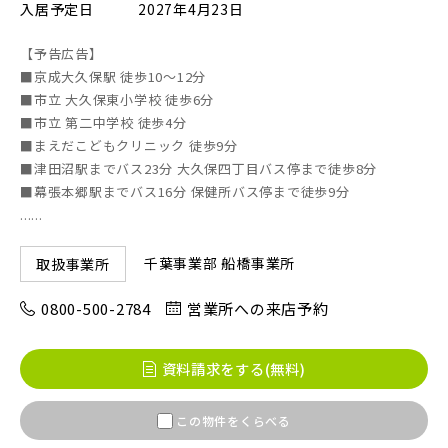
入居予定日
2027年4月23日
【予告広告】
画像
JR東北本線 [宇都宮線]
■京成大久保駅 徒歩10～12分
■市立 大久保東小学校 徒歩6分
すべて
外観
内観
■市立 第二中学校 徒歩4分
すぐに入居可能
■まえだこどもクリニック 徒歩9分
JR高崎線
キッチン
その他 関連画像
地図にあるご希望の物件アイコンをクリックすると
■津田沼駅までバス23分 大久保四丁目バス停まで徒歩8分
物件詳細が表示されます
■幕張本郷駅までバス16分 保健所バス停まで徒歩9分
......
JR武蔵野線
こだわり条件
見学OK
見学不可
千葉事業部 船橋事業所
取扱事業所
指定なし
すぐに入居可能
JR常磐線 [各駅停車]
0800-500-2784
営業所への来店予約
販売開始前の物件
資料請求をする(無料)
JR常磐線 [快速]
見学OK
東京都葛飾区
この物件をくらべる
【予告広告】リーズン青砥 アイ・ラウンジ
埼玉県川越市
埼玉県川口市