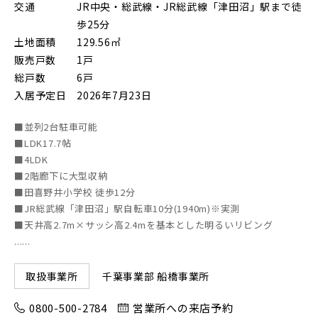
交通
JR中央・総武線・JR総武線「津田沼」駅まで徒
東京メトロ有楽町線
歩25分
土地面積
129.56㎡
販売戸数
1戸
東京メトロ千代田線
総戸数
6戸
入居予定日
2026年7月23日
北総鉄道
■並列2台駐車可能
■LDK17.7帖
■4LDK
■2階廊下に大型収納
埼玉高速鉄道
■田喜野井小学校 徒歩12分
■JR総武線「津田沼」駅自転車10分(1940m)※実測
■天井高2.7m×サッシ高2.4mを基本とした明るいリビング
東京メトロ東西線
......
千葉事業部 船橋事業所
取扱事業所
都営新宿線
0800-500-2784
営業所への来店予約