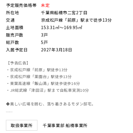
予定販売価格帯
未定
朝霞市(1)
志木市(0)
和光市(1)
所在地
千葉県船橋市二宮2丁目
交通
京成松戸線「前原」駅まで徒歩13分
新座市(2)
桶川市(2)
久喜市(1)
土地面積
153.31㎡～169.95㎡
富士見市(0)
蓮田市(1)
ふじみ野市(1)
販売戸数
3戸
総戸数
5戸
白岡市(0)
北足立郡伊奈町(4)
入居予定日
2027年3月18日
【予告広告】
埼玉・東部エリア(16)
・京成松戸線「前原」駅徒歩13分
・京成松戸線「薬園台」駅徒歩13分
春日部市(5)
草加市(0)
越谷市(9)
・東葉高速線「飯山満」駅徒歩徒歩16分
・JR総武線「津田沼」駅まで自転車実測10分
三郷市(2)
幸手市(0)
吉川市(0)
◆美しい広場を囲む、落ち着きあるモダン邸宅。
......
千葉・京葉エリア(18)
千葉事業部 船橋事業所
取扱事業所
市川市(4)
船橋市(8)
習志野市(1)