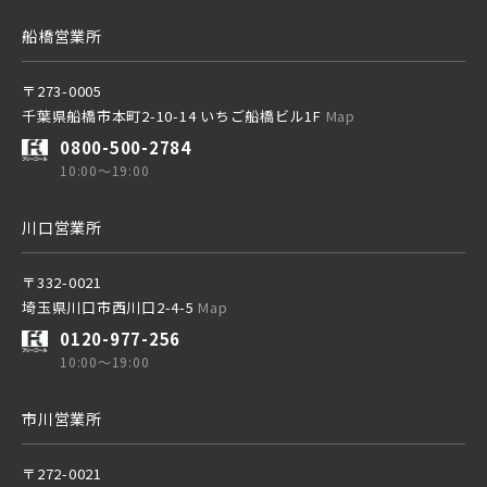
北総鉄道
船橋営業所
〒273-0005
埼玉高速鉄道
千葉県船橋市本町2-10-14 いちご船橋ビル1F
Map
0800-500-2784
10:00～19:00
東京メトロ東西線
川口営業所
都営新宿線
〒332-0021
埼玉県川口市西川口2-4-5
Map
0120-977-256
埼玉新都市交通 [伊奈線]
10:00～19:00
市川営業所
つくばエクスプレス
〒272-0021