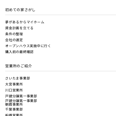
このカコミに
埼玉県所沢市
埼玉県春日部市
初めての家さがし
物件概要が表示されます
JR京葉線
夢があるからマイホーム
資金計画を立てる
条件の整理
JR成田線 [我孫子～成田]
会社の選定
オープンハウス実施中に行く
駅から10分以内
埼玉県春日部市
埼玉県春日部市
購入前の最終確認
JR中央線
営業所のご紹介
さいたま事業部
大宮事業所
川口営業所
東武鉄道
戸建分譲第一事業部
戸建分譲第一事業部
さらに表示する
朝霞事業所
千葉事業部
東武スカイツリーライン
船橋営業所