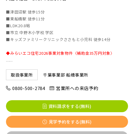
■津田沼駅 徒歩15分
■東船橋駅 徒歩11分
■LDK20.8帖
■市立 中野木小学校 学区
■キッズファミリークリニックささもと小児科 徒歩14分
◆みらいエコ住宅2026事業対象物件〈補助金35万円対象〉
......
千葉事業部 船橋事業所
取扱事業所
0800-500-2784
営業所への来店予約
資料請求をする(無料)
見学予約をする(無料)