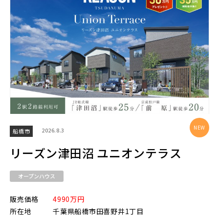
20棟以上の大型分譲
西武線
西武池袋線
西武新宿線
2026.8.3
船橋市
リーズン津田沼 ユニオンテラス
ブランドを知る
オープンハウス
その他鉄道
販売価格
4990万円
所在地
千葉県船橋市田喜野井1丁目