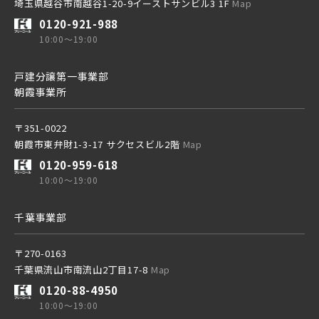
埼玉県越谷市南越谷1-20-9イーストサンビル3 1F
Map
西武池袋線
0120-921-988
10:00～19:00
西武新宿線
戸建分譲第一事業部
朝霞事業所
〒351-0022
ブランドを知る
朝霞市東弁財1-3-17 サクセスビル2階
Map
0120-959-618
その他鉄道
10:00～19:00
千葉事業部
東京メトロ有楽町線
〒270-0163
千葉県流山市南流山2丁目17-8
Map
東京メトロ千代田線
0120-88-4950
10:00～19:00