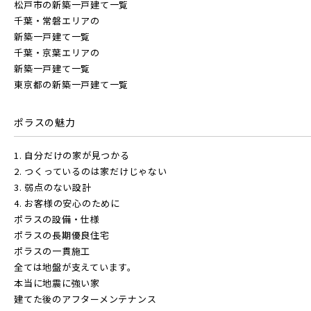
地図にあるご希望の物件アイコンをクリックすると
松戸市の新築一戸建て一覧
物件詳細が表示されます
千葉・常磐エリアの
新築一戸建て一覧
JR武蔵野線
こだわり条件
見学OK
見学不可
千葉・京葉エリアの
新築一戸建て一覧
東京都の新築一戸建て一覧
指定なし
すぐに入居可能
JR常磐線 [各駅停車]
販売開始前の物件
ポラスの魅力
JR常磐線 [快速]
1. 自分だけの家が見つかる
見学OK
東京都葛飾区
2. つくっているのは家だけじゃない
【予告広告】リーズン青砥 アイ・ラウンジ
3. 弱点のない設計
埼玉県川越市
埼玉県川口市
【予告広告】◆京成本線・京成押上線「青砥」駅徒歩8分の駅
JR常磐線 [上野～仙台]
4. お客様の安心のために
販売開始前
近プロジェクト始動!!◆京成押上線「京成立石」駅徒歩10分◆
ポラスの設備・仕様
京成本線「お花茶屋」駅徒歩15分〈3駅2路線...
ポラスの長期優良住宅
ポラスの一貫施工
JR中央・総武線 [各駅停車]
全ては地盤が支えています。
地図内の物件アイコンを
本当に地震に強い家
建てた後のアフターメンテナンス
クリックすると
JR総武線 [快速]