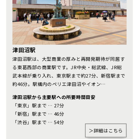
さいたま市西区(4)
さいたま市北区(2)
さいたま市大宮区(0)
さいたま市見沼区(5)
さいたま市中央区(0)
さいたま市桜区(2)
さいたま市浦和区(0)
さいたま市南区(6)
津田沼駅
津田沼駅は、大型商業の厚みと再開発期待が同居す
さいたま市緑区(1)
さいたま市岩槻区(0)
る東葛西部の商業駅です。JR中央・総武線、JR総
川越市(3)
川口市(11)
所沢市(1)
武本線が乗り入れ、東京駅まで約27分、新宿駅まで
約46分。駅構内のペリエ津田沼やイオン…
上尾市(2)
蕨市(0)
戸田市(0)
津田沼駅から主要駅への所要時間目安
朝霞市(1)
志木市(0)
和光市(1)
「東京」駅まで … 27分
新座市(2)
桶川市(2)
久喜市(1)
「新宿」駅まで … 46分
「渋谷」駅まで … 54分
富士見市(0)
蓮田市(1)
ふじみ野市(1)
＞詳細はこちら
白岡市(0)
北足立郡伊奈町(4)