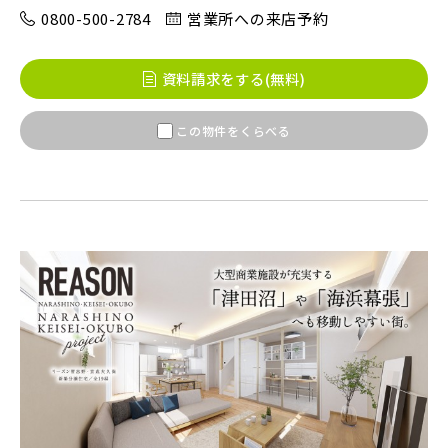
0800-500-2784
営業所への来店予約
八千代市(1)
鎌ケ谷市(2)
浦安市(0)
資料請求をする(無料)
白井市(0)
千葉市(2)
この物件をくらべる
千葉・常磐エリア(16)
守谷市(0)
松戸市(4)
野田市(1)
柏市(3)
流山市(4)
我孫子市(4)
東京都(5)
足立区(0)
葛飾区(2)
江戸川区(1)
東久留米市(2)