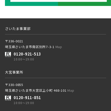
土地面積50坪以上
京成松戸線
京成本線
さいたま事業部
〒336-0021
京成押上線
埼玉県さいたま市南区別所7-3-1
Map
0120-921-513
10:00～19:00
京成成田スカイアクセス線
大宮事業所
京成千葉線
〒330-0855
20棟以上の大型分譲
埼玉県さいたま市大宮区上小町 468-101
Map
0120-911-851
10:00～19:00