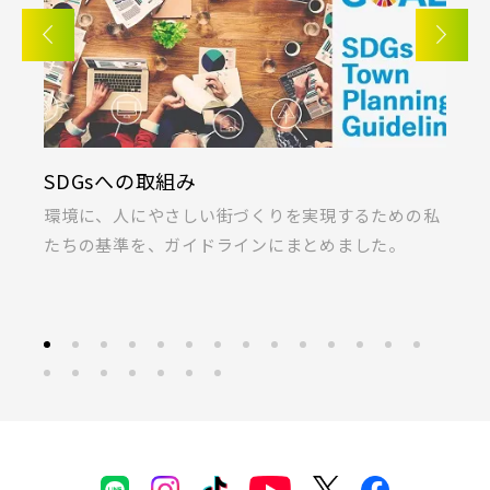
20棟以上の大型分譲
千葉・常磐エリア(16)
守谷市(0)
松戸市(4)
野田市(1)
西武線
柏市(3)
流山市(4)
我孫子市(4)
KIRINOKA(キリノカ)
西武池袋線
るための私
桐製品の開発と制作に力を注ぐ「厚川産業」と「
東京都(5)
した。
ラス」の共同開発による無垢桐材の壁パネル。
足立区(0)
葛飾区(2)
江戸川区(1)
西武新宿線
東久留米市(2)
ブランドを知る
物件を検索する
その他鉄道