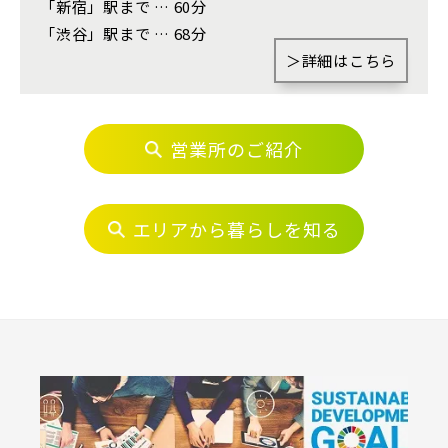
「新宿」駅まで … 60分
富士見市(0)
蓮田市(1)
ふじみ野市(1)
「渋谷」駅まで … 68分
白岡市(0)
北足立郡伊奈町(4)
京成線
＞詳細はこちら
埼玉・東部エリア(16)
土地面積50坪以上
京成松戸線
営業所のご紹介
春日部市(5)
草加市(0)
越谷市(9)
京成本線
三郷市(2)
幸手市(0)
吉川市(0)
エリアから暮らしを知る
京成押上線
千葉・京葉エリア(18)
市川市(4)
船橋市(8)
習志野市(1)
京成成田スカイアクセス線
八千代市(1)
鎌ケ谷市(2)
浦安市(0)
白井市(0)
千葉市(2)
京成千葉線