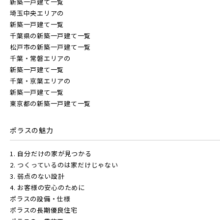
新築一戸建て一覧
すべて
外観
内観
すぐに入居可能
埼玉中央エリアの
埼玉新都市交通 [伊奈線]
JR高崎線
新築一戸建て一覧
キッチン
その他 関連画像
地図にあるご希望の物件アイコンをクリックすると
千葉県の新築一戸建て一覧
物件詳細が表示されます
松戸市の新築一戸建て一覧
つくばエクスプレス
千葉・常磐エリアの
JR武蔵野線
こだわり条件
見学OK
見学不可
新築一戸建て一覧
千葉・京葉エリアの
指定なし
すぐに入居可能
都営大江戸線
新築一戸建て一覧
JR常磐線 [各駅停車]
東京都の新築一戸建て一覧
販売開始前の物件
東葉高速鉄道
ポラスの魅力
JR常磐線 [快速]
見学OK
東京都葛飾区
1. 自分だけの家が見つかる
【予告広告】リーズン青砥 アイ・ラウンジ
千葉県千葉市稲毛区
埼玉県川越市
2. つくっているのは家だけじゃない
東京メトロ副都心線
【予告広告】◆京成本線・京成押上線「青砥」駅徒歩8分の駅
JR常磐線 [上野～仙台]
販売開始前
3. 弱点のない設計
近プロジェクト始動!!◆京成押上線「京成立石」駅徒歩10分◆
4. お客様の安心のために
京成本線「お花茶屋」駅徒歩15分〈3駅2路線...
ポラスの設備・仕様
京王井の頭線
JR中央・総武線 [各駅停車]
ポラスの長期優良住宅