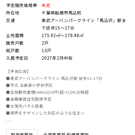
予定販売価格帯
未定
朝霞市(1)
志木市(0)
和光市(1)
所在地
千葉県船橋市馬込町
交通
東武アーバンパークライン「馬込沢」駅ま
新座市(2)
桶川市(2)
久喜市(1)
で徒歩15～17分
富士見市(0)
蓮田市(1)
ふじみ野市(1)
土地面積
175.92㎡～178.48㎡
販売戸数
2戸
白岡市(0)
北足立郡伊奈町(4)
総戸数
13戸
入居予定日
2027年2月中旬
埼玉・東部エリア(16)
【予告広告】
■東武アーバンパークライン 馬込沢駅 徒歩15-17分
春日部市(5)
草加市(0)
越谷市(9)
■市立 法典東小学校学区
■全邸敷地面積166m2(50坪)超×LDK20帖超
三郷市(2)
幸手市(0)
吉川市(0)
■長期優良住宅取得予定
■太陽光パネル搭載
■境界をデザインした別荘のような住まい
千葉・京葉エリア(18)
......
市川市(4)
船橋市(8)
習志野市(1)
千葉事業部 船橋事業所
取扱事業所