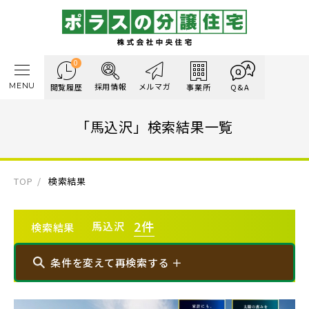
0
MENU
採用情報
メルマガ
閲覧履歴
事業所
Q&A
「馬込沢」検索結果一覧
TOP
検索結果
2
件
馬込沢
検索結果
条件を変えて再検索する ＋