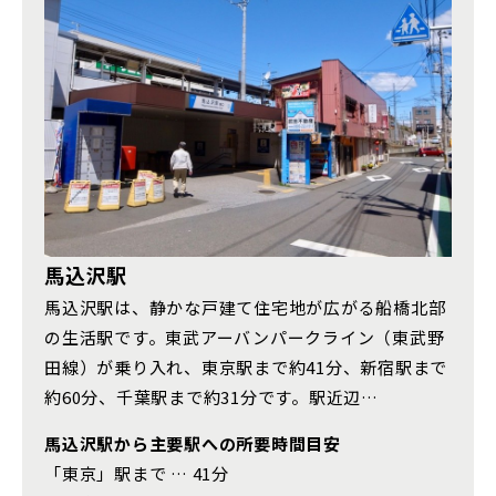
さいたま市(20)
東武鉄道
さいたま市西区(4)
さいたま市北区(2)
さらに表示する
さいたま市大宮区(0)
さいたま市見沼区(5)
東武スカイツリーライン
さいたま市中央区(0)
さいたま市桜区(2)
さいたま市浦和区(0)
さいたま市南区(6)
東武日光線
小学校まで徒歩圏内
馬込沢駅
さいたま市緑区(1)
さいたま市岩槻区(0)
馬込沢駅は、静かな戸建て住宅地が広がる船橋北部
川越市(3)
川口市(11)
所沢市(1)
東武アーバンパークライン
の生活駅です。東武アーバンパークライン（東武野
田線）が乗り入れ、東京駅まで約41分、新宿駅まで
上尾市(2)
蕨市(0)
戸田市(0)
約60分、千葉駅まで約31分です。駅近辺…
東武東上本線
朝霞市(1)
志木市(0)
和光市(1)
馬込沢駅から主要駅への所要時間目安
新座市(2)
桶川市(2)
久喜市(1)
「東京」駅まで … 41分