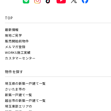
東京メトロ有楽町線
駅から探す
TOP
地図から探す
東京メトロ千代田線
JR
最新情報
現地ご見学
テーマから探す
販売開始前物件
北総鉄道
JR京浜東北線
メルマガ登録
画像から探す
WORKS施工実績
カスタマーセンター
埼玉高速鉄道
JR埼京線
地域
物件を探す
東京メトロ東西線
すべて
埼玉県
千葉県
埼玉県の新築一戸建て一覧
JR川越線
さいたま市の
新築一戸建て一覧
画像
都営新宿線
越谷市の新築一戸建て一覧
JR東北本線 [宇都宮線]
埼玉東部エリアの