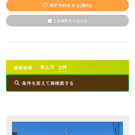
【予告広告】◆京成本線・京成押上線「青砥」駅徒歩8分の駅
JR常磐線 [上野～仙台]
販売開始前
見学予約をする(無料)
近プロジェクト始動!!◆京成押上線「京成立石」駅徒歩10分◆
京成本線「お花茶屋」駅徒歩15分〈3駅2路線...
この物件をくらべる
JR中央・総武線 [各駅停車]
地図内の物件アイコンを
クリックすると
JR総武線 [快速]
このカコミに
埼玉県川口市
埼玉県所沢市
物件概要が表示されます
2
件
馬込沢
検索結果
JR京葉線
条件を変えて再検索する
JR成田線 [我孫子～成田]
駅から10分以内
エリアから探す
埼玉県春日部市
埼玉県春日部市
JR中央線
埼玉・中央エリア(50)