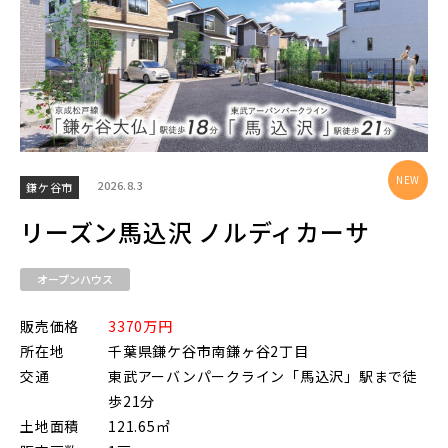
物件を検索する
駅から探す
2026.8.3
鎌ケ谷市
地図から探す
JR
リーズン馬込沢 ノルディカーサ
テーマから探す
オープンハウス
JR京浜東北線
画像から探す
販売価格
3370万円
所在地
千葉県鎌ケ谷市南鎌ヶ谷2丁目
JR埼京線
交通
東武アーバンパークライン「馬込沢」駅まで徒
地域
歩21分
土地面積
121.65㎡
すべて
埼玉県
千葉県
JR川越線