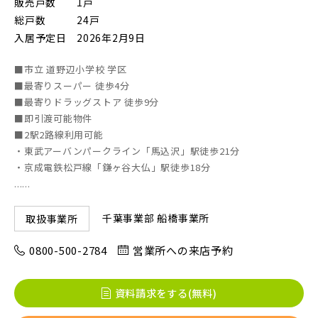
販売戸数
1戸
総戸数
24戸
入居予定日
2026年2月9日
画像
JR東北本線 [宇都宮線]
■市立 道野辺小学校 学区
すべて
外観
内観
■最寄りスーパー 徒歩4分
すぐに入居可能
■最寄りドラッグストア 徒歩9分
JR高崎線
キッチン
その他 関連画像
地図にあるご希望の物件アイコンをクリックすると
■即引渡可能物件
■2駅2路線利用可能
物件詳細が表示されます
・東武アーバンパークライン「馬込沢」駅徒歩21分
JR武蔵野線
こだわり条件
見学OK
見学不可
・京成電鉄松戸線「鎌ヶ谷大仏」駅徒歩18分
......
指定なし
すぐに入居可能
JR常磐線 [各駅停車]
千葉事業部 船橋事業所
取扱事業所
販売開始前の物件
0800-500-2784
営業所への来店予約
JR常磐線 [快速]
見学OK
東京都葛飾区
資料請求をする(無料)
【予告広告】リーズン青砥 アイ・ラウンジ
千葉県千葉市稲毛区
埼玉県川越市