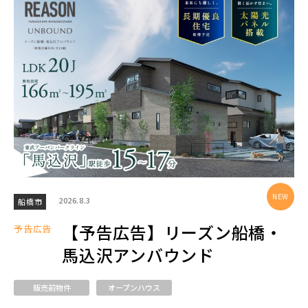
エリアから探す
埼玉・中央エリア(50)
さいたま市(20)
さいたま市西区(4)
さいたま市北区(2)
さいたま市大宮区(0)
さいたま市見沼区(5)
さいたま市中央区(0)
さいたま市桜区(2)
2026.8.3
船橋市
さいたま市浦和区(0)
さいたま市南区(6)
【予告広告】リーズン船橋・
予告広告
さいたま市緑区(1)
さいたま市岩槻区(0)
馬込沢アンバウンド
川越市(3)
川口市(11)
所沢市(1)
販売前物件
オープンハウス
上尾市(2)
蕨市(0)
戸田市(0)