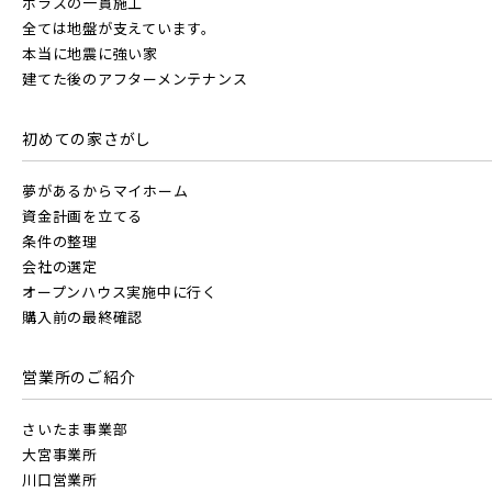
ポラスの一貫施工
地図内の物件アイコンを
全ては地盤が支えています。
千葉都市モノレール
クリックすると
本当に地震に強い家
JR総武線 [快速]
このカコミに
建てた後のアフターメンテナンス
埼玉県川口市
埼玉県所沢市
物件概要が表示されます
初めての家さがし
JR京葉線
夢があるからマイホーム
資金計画を立てる
JR成田線 [我孫子～成田]
物件を検索する
条件の整理
会社の選定
駅から10分以内
埼玉県春日部市
埼玉県春日部市
オープンハウス実施中に行く
JR中央線
購入前の最終確認
営業所のご紹介
さいたま事業部
大宮事業所
東武鉄道
川口営業所