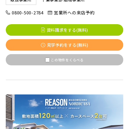
八千代市(1)
鎌ケ谷市(2)
浦安市(0)
0800-500-2784
営業所への来店予約
白井市(0)
千葉市(2)
資料請求をする(無料)
千葉・常磐エリア(16)
見学予約をする(無料)
守谷市(0)
松戸市(4)
野田市(1)
この物件をくらべる
柏市(3)
流山市(4)
我孫子市(4)
東京都(5)
足立区(0)
葛飾区(2)
江戸川区(1)
東久留米市(2)