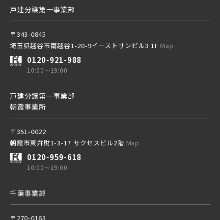
西武線
戸建分譲第一事業部
〒343-0845
西武池袋線
埼玉県越谷市南越谷1-20-9イーストサンビル3 1F
Map
0120-921-988
10:00～19:00
西武新宿線
戸建分譲第一事業部
朝霞事業所
ブランドを知る
〒351-0022
朝霞市東弁財1-3-17 サクセスビル2階
Map
その他鉄道
0120-959-618
10:00～19:00
東京メトロ有楽町線
千葉事業部
東京メトロ千代田線
〒270-0163