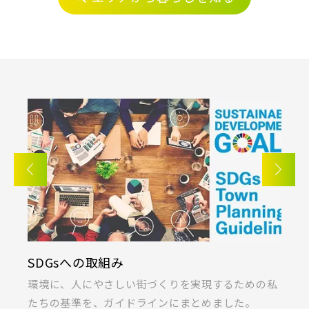
すべて
埼玉県
千葉県
JR川越線
京成線
画像
JR東北本線 [宇都宮線]
土地面積50坪以上
京成松戸線
すべて
外観
内観
すぐに入居可能
JR高崎線
キッチン
その他 関連画像
地図にあるご希望の物件アイコンをクリックすると
京成本線
物件詳細が表示されます
JR武蔵野線
こだわり条件
見学OK
見学不可
京成押上線
指定なし
すぐに入居可能
JR常磐線 [各駅停車]
販売開始前の物件
SDGsへの取組み
K
京成成田スカイアクセス線
ま
環境に、人にやさしい街づくりを実現するための私
桐
JR常磐線 [快速]
たちの基準を、ガイドラインにまとめました。
ラ