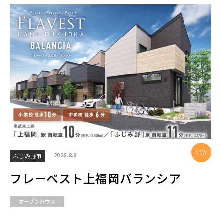
エリアから探す
埼玉・中央エリア(50)
さいたま市(19)
さいたま市西区(4)
さいたま市北区(2)
さいたま市大宮区(0)
さいたま市見沼区(5)
さいたま市中央区(0)
さいたま市桜区(2)
2026.8.8
ふじみ野市
さいたま市浦和区(0)
さいたま市南区(5)
フレーベスト上福岡バランシア
さいたま市緑区(1)
さいたま市岩槻区(0)
オープンハウス
川越市(3)
川口市(11)
所沢市(1)