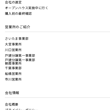
会社の選定
オープンハウス実施中に行く
京成千葉線
購入前の最終確認
20棟以上の大型分譲
東京メトロ副都心線
営業所のご紹介
京王井の頭線
さいたま事業部
西武線
大宮事業所
川口営業所
千葉都市モノレール
戸建分譲第一事業部
西武池袋線
戸建分譲第一事業部
朝霞事業所
千葉事業部
船橋営業所
西武新宿線
市川営業所
会社情報
物件を検索する
西武有楽町線
ブランドを知る
会社概要
プライバシーポリシー