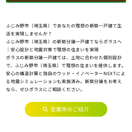
エリアから探す
物件を検索する
ふじみ野市（埼玉県）であなたの理想の新築一戸建て生
活を実現しませんか？
埼玉・中央エリア(50)
ふじみ野市（埼玉県）の新築分譲一戸建てならポラスへ
｜安心設計と地震対策で理想の住まいを実現
駅から探す
さいたま市(19)
ポラスの新築分譲一戸建ては、土地に合わせた個別設計
で、ふじみ野市（埼玉県）で理想の住まいを提供します。
地図から探す
さいたま市西区(4)
さいたま市北区(2)
JR
安心の構造計算と独自のウッド・イノベーターNEXTによ
る地震シミュレーションも実施済み。新築分譲をお考え
さいたま市大宮区(0)
さいたま市見沼区(5)
テーマから探す
なら、ぜひポラスにご相談ください。
JR京浜東北線
さいたま市中央区(0)
さいたま市桜区(2)
画像から探す
さいたま市浦和区(0)
さいたま市南区(5)
営業所のご紹介
JR埼京線
さいたま市緑区(1)
さいたま市岩槻区(0)
地域
川越市(3)
川口市(11)
所沢市(1)