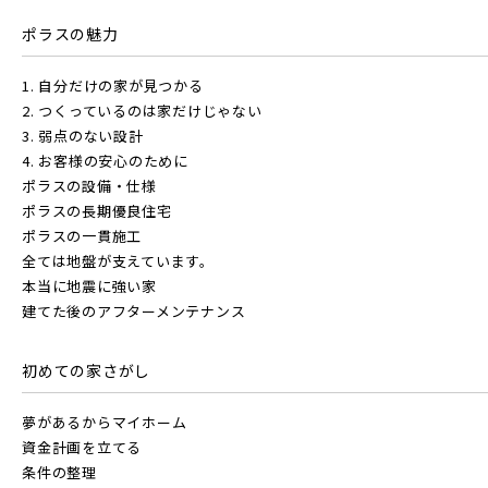
ポラスの魅力
東京メトロ東西線
1. 自分だけの家が見つかる
2. つくっているのは家だけじゃない
京成線
3. 弱点のない設計
都営新宿線
4. お客様の安心のために
ポラスの設備・仕様
土地面積50坪以上
京成松戸線
ポラスの長期優良住宅
埼玉新都市交通 [伊奈線]
ポラスの一貫施工
全ては地盤が支えています。
京成本線
本当に地震に強い家
つくばエクスプレス
建てた後のアフターメンテナンス
京成押上線
初めての家さがし
都営大江戸線
夢があるからマイホーム
京成成田スカイアクセス線
資金計画を立てる
条件の整理
東葉高速鉄道