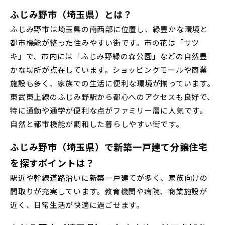
すべて
埼玉県
千葉県
JR川越線
ふじみ野市（埼玉県）とは？
上尾市(2)
蕨市(0)
戸田市(0)
ふじみ野市は埼玉県の南西部に位置し、緑豊かな環境と
朝霞市(1)
志木市(0)
和光市(1)
画像
都市機能が整った住みやすい街です。市の花は「サツ
JR東北本線 [宇都宮線]
キ」で、市内には「ふじみ野緑の森公園」などの自然豊
新座市(2)
桶川市(2)
久喜市(1)
かな場所が点在しています。ショッピングモールや商業
すべて
外観
内観
すぐに入居可能
富士見市(0)
蓮田市(1)
ふじみ野市(1)
施設も多く、家族での生活に便利な環境が揃っています。
JR高崎線
キッチン
その他 関連画像
地図にあるご希望の物件アイコンをクリックすると
東武東上線のふじみ野駅から都心へのアクセスも良好で、
白岡市(0)
北足立郡伊奈町(5)
物件詳細が表示されます
特に通勤や通学が便利な点がファミリー層に人気です。
自然と都市機能が調和した暮らしやすい街です。
JR武蔵野線
こだわり条件
見学OK
見学不可
埼玉・東部エリア(15)
ふじみ野市（埼玉県）で新築一戸建て分譲住宅
指定なし
すぐに入居可能
を探すポイントは？
JR常磐線 [各駅停車]
春日部市(5)
草加市(0)
越谷市(8)
販売開始前の物件
駅近や幹線道路沿いに新築一戸建てが多く、家族向けの
三郷市(2)
幸手市(0)
吉川市(0)
間取りが充実しています。教育機関や病院、商業施設が
JR常磐線 [快速]
近く、日常生活が快適に過ごせます。
見学OK
東京都葛飾区
千葉・京葉エリア(18)