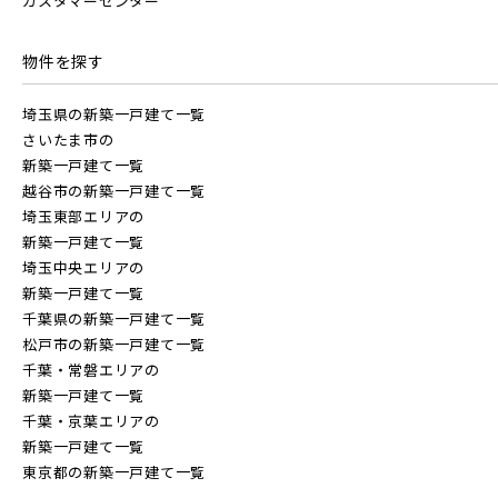
カスタマーセンター
物件を探す
埼玉県の新築一戸建て一覧
東武鉄道
さいたま市の
その他鉄道
新築一戸建て一覧
さらに表示する
越谷市の新築一戸建て一覧
東武スカイツリーライン
埼玉東部エリアの
東京メトロ有楽町線
新築一戸建て一覧
埼玉中央エリアの
新築一戸建て一覧
東武日光線
東京メトロ千代田線
小学校まで徒歩圏内
千葉県の新築一戸建て一覧
松戸市の新築一戸建て一覧
千葉・常磐エリアの
東武アーバンパークライン
北総鉄道
新築一戸建て一覧
千葉・京葉エリアの
新築一戸建て一覧
東武東上本線
東京都の新築一戸建て一覧
埼玉高速鉄道