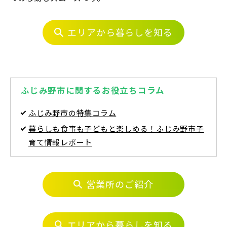
江戸川区(1)
東久留米市(2)
エリアから暮らしを知る
東武鉄道
物件を検索する
さらに表示する
東武スカイツリーライン
ふじみ野市に関するお役立ちコラム
駅から探す
ふじみ野市の特集コラム
東武日光線
地図から探す
暮らしも食事も子どもと楽しめる！ふじみ野市子
小学校まで徒歩圏内
JR
育て情報レポート
テーマから探す
東武アーバンパークライン
JR京浜東北線
画像から探す
営業所のご紹介
東武東上本線
JR埼京線
地域
エリアから暮らしを知る