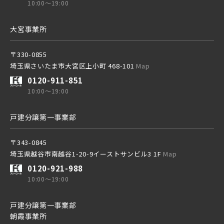
埼玉高速鉄道
10:00～19:00
大宮事業所
東京メトロ東西線
〒330-0855
埼玉県さいたま市大宮区上小町 468-101
Map
都営新宿線
0120-911-851
10:00～19:00
埼玉新都市交通 [伊奈線]
戸建分譲第一事業部
〒343-0845
埼玉県越谷市南越谷1-20-9イーストサンビル3 1F
Map
つくばエクスプレス
0120-921-988
10:00～19:00
都営大江戸線
戸建分譲第一事業部
朝霞事業所