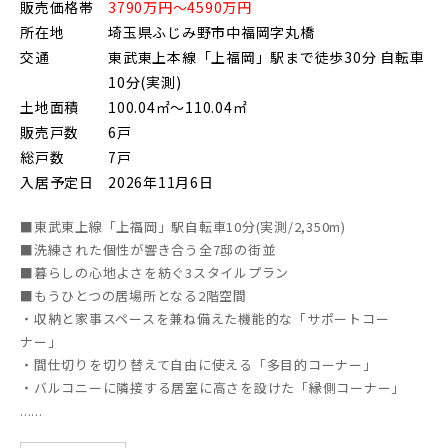
販売価格帯
3790万円～4590万円
上尾市(2)
蕨市(0)
戸田市(0)
所在地
埼玉県ふじみ野市中福岡字丸橋
朝霞市(1)
志木市(0)
和光市(1)
交通
東武東上本線「上福岡」駅まで徒歩30分 自転車
10分(実測)
新座市(2)
桶川市(2)
久喜市(1)
土地面積
100.04㎡～110.04㎡
販売戸数
6戸
富士見市(0)
蓮田市(1)
ふじみ野市(1)
総戸数
7戸
白岡市(0)
北足立郡伊奈町(5)
入居予定日
2026年11月6日
■東武東上線「上福岡」駅自転車10分(実測/2,350m)
埼玉・東部エリア(15)
■洗練された個性が響き合う全7邸の街並
■暮らしの心地よさを紡ぐ3スタイルプラン
■もうひとつの居場所となる2階空間
春日部市(5)
草加市(0)
越谷市(8)
・収納と家事スペースを兼ね備えた機能的な「サポートコー
ナー」
三郷市(2)
幸手市(0)
吉川市(0)
・間仕切りを切り替えて自由に使える「多目的コーナー」
・バルコニーに隣接する居室に高さを設けた「縁側コーナー」
......
千葉・京葉エリア(18)