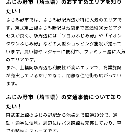
【予告広告】リーズン青砥 アイ・ラウンジ
ふじみ野市（埼玉県）のおすすめエリアを知り
千葉県千葉市稲毛区
千葉県千葉市美浜区
【予告広告】〈モデルハウス完成〉8月22日(土)より公開開
JR常磐線 [上野～仙台]
たい！
販売開始前
市川市(5)
船橋市(7)
習志野市(1)
始。◆京成本線・京成押上線「青砥」駅徒歩8分の駅近プロ
ふじみ野市では、ふじみ野駅周辺が特に人気のエリアで
ジェクト始動!!◆京成押上線「京成立石」駅徒歩1...
八千代市(1)
鎌ケ谷市(2)
浦安市(0)
す。東武東上線ふじみ野駅は池袋まで直通約30分とアク
JR中央・総武線 [各駅停車]
セスが良く、駅周辺には「ソヨカふじみ野」や「イオン
白井市(0)
千葉市(2)
地図内の物件アイコンを
タウンふじみ野」などの大型ショッピング施設が揃って
クリックすると
います。買い物やレジャーに便利で、ファミリー層に人気
JR総武線 [快速]
千葉・常磐エリア(15)
このカコミに
千葉県船橋市
千葉県船橋市
のエリアです。
物件概要が表示されます
また、上福岡駅周辺も利便性が高いエリアで、商業施設
守谷市(0)
松戸市(4)
野田市(0)
が充実しているだけでなく、閑静な住宅街も広がってい
JR京葉線
ます。
柏市(3)
流山市(4)
我孫子市(4)
ふじみ野市（埼玉県）の交通事情について知り
JR成田線 [我孫子～成田]
たい！
東京都(7)
駅から10分以内
千葉県船橋市
千葉県船橋市
東武東上線のふじみ野駅から池袋まで直通30分で、通
JR中央線
勤・通学に便利。周辺にはバス路線も充実しており、車
練馬区(2)
足立区(0)
葛飾区(2)
での移動もスムーズです。