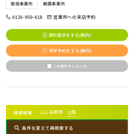
朝霞事業所
取扱事業所
市川市(5)
船橋市(7)
習志野市(1)
0120-959-618
営業所への来店予約
八千代市(1)
鎌ケ谷市(2)
浦安市(0)
白井市(0)
千葉市(2)
資料請求をする(無料)
見学予約をする(無料)
千葉・常磐エリア(15)
この物件をくらべる
守谷市(0)
松戸市(4)
野田市(0)
柏市(3)
流山市(4)
我孫子市(4)
東京都(7)
1
件
ふじみ野市
検索結果
練馬区(2)
足立区(0)
葛飾区(2)
条件を変えて再検索する
江戸川区(1)
東久留米市(2)