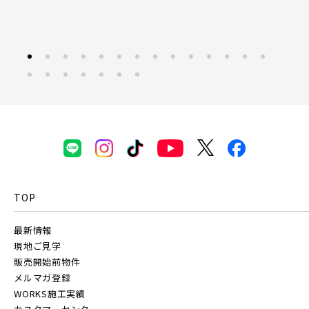
見学OK
東京都葛飾区
京成千葉線
【予告広告】リーズン青砥 アイ・ラウンジ
20棟以上の大型分譲
千葉県千葉市稲毛区
千葉県千葉市美浜区
【予告広告】〈モデルハウス完成〉8月22日(土)より公開開
JR常磐線 [上野～仙台]
販売開始前
始。◆京成本線・京成押上線「青砥」駅徒歩8分の駅近プロ
ジェクト始動!!◆京成押上線「京成立石」駅徒歩1...
JR中央・総武線 [各駅停車]
西武線
地図内の物件アイコンを
クリックすると
JR総武線 [快速]
西武池袋線
このカコミに
千葉県船橋市
千葉県船橋市
物件概要が表示されます
JR京葉線
TOP
西武新宿線
最新情報
JR成田線 [我孫子～成田]
現地ご見学
西武有楽町線
ブランドを知る
販売開始前物件
駅から10分以内
メルマガ登録
千葉県船橋市
千葉県船橋市
WORKS施工実績
JR中央線
西武豊島線