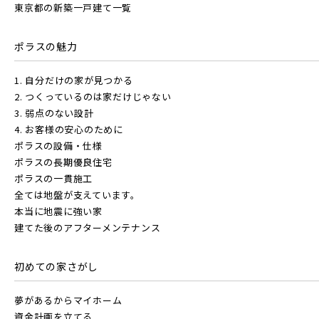
東京都の新築一戸建て一覧
ポラスの魅力
駅から探す
1. 自分だけの家が見つかる
地図から探す
2. つくっているのは家だけじゃない
JR
3. 弱点のない設計
4. お客様の安心のために
テーマから探す
ポラスの設備・仕様
JR京浜東北線
ポラスの長期優良住宅
画像から探す
ポラスの一貫施工
全ては地盤が支えています。
本当に地震に強い家
JR埼京線
地域
建てた後のアフターメンテナンス
すべて
埼玉県
千葉県
初めての家さがし
JR川越線
夢があるからマイホーム
画像
資金計画を立てる