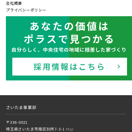
会社概要
JR中央・総武線 [各駅停車]
プライバシーポリシー
地図内の物件アイコンを
クリックすると
JR総武線 [快速]
このカコミに
千葉県船橋市
千葉県船橋市
物件概要が表示されます
JR京葉線
JR成田線 [我孫子～成田]
駅から10分以内
千葉県船橋市
千葉県船橋市
JR中央線
さいたま事業部
〒336-0021
埼玉県さいたま市南区別所7-3-1
Map