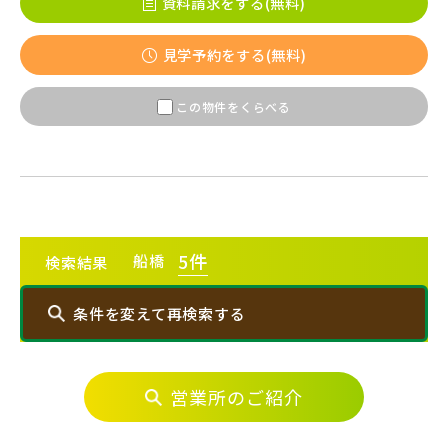
資料請求をする(無料)
見学予約をする(無料)
この物件をくらべる
5
件
船橋
検索結果
条件を変えて再検索する
営業所のご紹介
エリアから探す