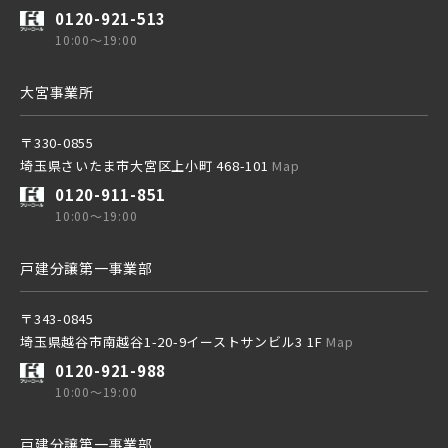
東武鉄道
0120-921-513
さらに表示する
10:00～19:00
東武スカイツリーライン
大宮事業所
〒330-0855
東武日光線
埼玉県さいたま市大宮区上小町 468-101
Map
小学校まで徒歩圏内
0120-911-851
10:00～19:00
東武アーバンパークライン
戸建分譲第一事業部
東武東上本線
〒343-0845
埼玉県越谷市南越谷1-20-9イーストサンビル3 1F
Map
0120-921-988
10:00～19:00
京成線
戸建分譲第一事業部