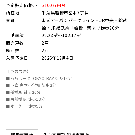
予定販売価格帯
6100万円台
朝霞市(1)
志木市(0)
和光市(1)
所在地
千葉県船橋市宮本7丁目
交通
東武アーバンパークライン・JR中央・総武
新座市(2)
桶川市(2)
久喜市(1)
線・JR総武線「船橋」駅まで徒歩20分
富士見市(0)
蓮田市(1)
ふじみ野市(1)
土地面積
99.23㎡～102.17㎡
販売戸数
2戸
白岡市(0)
北足立郡伊奈町(5)
総戸数
2戸
入居予定日
2026年12月4日
埼玉・東部エリア(15)
【予告広告】
■ららぽーとTOKYO-BAY 徒歩14分
春日部市(5)
草加市(0)
越谷市(8)
■市立 宮本小学校 徒歩2分
■船橋駅 徒歩20分
三郷市(2)
幸手市(0)
吉川市(0)
■東船橋駅 徒歩18分
■オーケー 徒歩9分
千葉・京葉エリア(18)
......
市川市(5)
船橋市(7)
習志野市(1)
千葉事業部 船橋事業所
取扱事業所