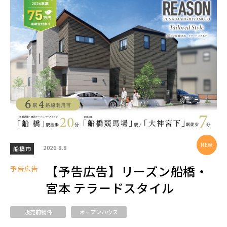
エリアから探す
埼玉・中央エリア(50)
さいたま市(19)
さいたま市西区(4)
さいたま市北区(2)
さいたま市大宮区(0)
さいたま市見沼区(5)
さいたま市中央区(0)
さいたま市桜区(2)
2026.8.8
船橋市
さいたま市浦和区(0)
さいたま市南区(5)
【予告広告】リーズン船橋・
予告広告
さいたま市緑区(1)
さいたま市岩槻区(0)
宮本 テラードスタイル
川越市(3)
川口市(11)
所沢市(1)
販売前物件
オープンハウス
上尾市(2)
蕨市(0)
戸田市(0)