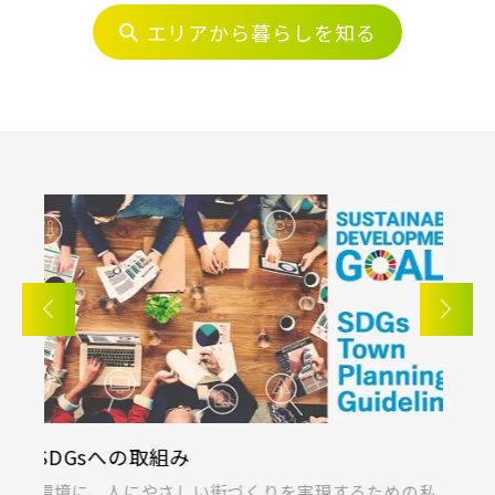
埼玉・中央エリア(50)
エリアから暮らしを知る
さいたま市(19)
さいたま市西区(4)
さいたま市北区(2)
さいたま市大宮区(0)
さいたま市見沼区(5)
さいたま市中央区(0)
さいたま市桜区(2)
さいたま市浦和区(0)
さいたま市南区(5)
さいたま市緑区(1)
さいたま市岩槻区(0)
川越市(3)
川口市(11)
所沢市(1)
上尾市(2)
蕨市(0)
戸田市(0)
KIRINOKA(キリノカ)
採
朝霞市(1)
志木市(0)
和光市(1)
私
桐製品の開発と制作に力を注ぐ「厚川産業」と「ポ
あ