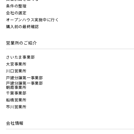
JR東北本線 [宇都宮線]
条件の整理
会社の選定
すべて
外観
内観
すぐに入居可能
オープンハウス実施中に行く
JR高崎線
購入前の最終確認
キッチン
その他 関連画像
地図にあるご希望の物件アイコンをクリックすると
物件詳細が表示されます
営業所のご紹介
JR武蔵野線
こだわり条件
見学OK
見学不可
さいたま事業部
大宮事業所
指定なし
すぐに入居可能
JR常磐線 [各駅停車]
川口営業所
戸建分譲第一事業部
販売開始前の物件
戸建分譲第一事業部
朝霞事業所
JR常磐線 [快速]
千葉事業部
船橋営業所
見学OK
東京都葛飾区
市川営業所
【予告広告】リーズン青砥 アイ・ラウンジ
千葉県千葉市稲毛区
千葉県千葉市美浜区
【予告広告】〈モデルハウス完成〉8月22日(土)より公開開
JR常磐線 [上野～仙台]
販売開始前
始。◆京成本線・京成押上線「青砥」駅徒歩8分の駅近プロ
会社情報
ジェクト始動!!◆京成押上線「京成立石」駅徒歩1...