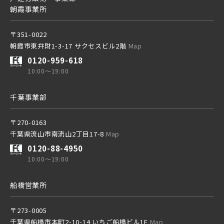
朝霞事業所
土地面積50坪以上
京成松戸線
〒351-0022
朝霞市東弁財1-3-17 サクセスビル2階
Map
0120-959-618
京成本線
10:00～19:00
千葉事業部
京成押上線
〒270-0163
千葉県流山市南流山2丁目17-8
Map
京成成田スカイアクセス線
0120-88-4950
10:00～19:00
京成千葉線
船橋営業所
20棟以上の大型分譲
〒273-0005
千葉県船橋市本町2-10-14 いちご船橋ビル1F
Map