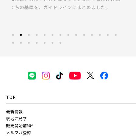
新座市(2)
桶川市(2)
久喜市(1)
ラス」の共同開発による無垢桐材の壁パネル。
募
富士見市(0)
蓮田市(1)
ふじみ野市(1)
白岡市(0)
北足立郡伊奈町(5)
埼玉・東部エリア(15)
春日部市(5)
草加市(0)
越谷市(8)
三郷市(2)
幸手市(0)
吉川市(0)
TOP
千葉・京葉エリア(18)
最新情報
市川市(5)
船橋市(7)
習志野市(1)
現地ご見学
販売開始前物件
八千代市(1)
鎌ケ谷市(2)
浦安市(0)
メルマガ登録