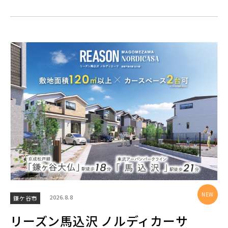
20棟以上の大型分譲
西武線
西武池袋線
西武新宿線
西武有楽町線
ブランドを知る
2026.8.8
鎌ケ谷市
西武豊島線
リーズン馬込沢 ノルディカーサ