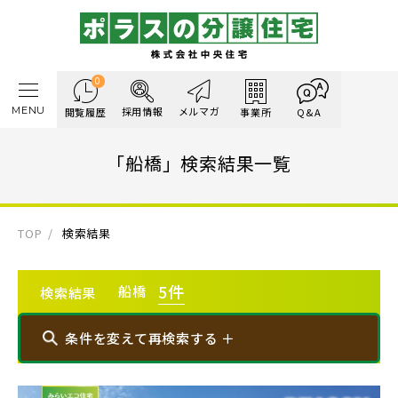
0
MENU
採用情報
メルマガ
閲覧履歴
事業所
Q&A
「船橋」検索結果一覧
TOP
検索結果
5
件
船橋
検索結果
条件を変えて再検索する ＋