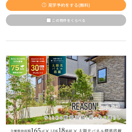
【予告広告】〈モデルハウス完成〉8月22日(土)より公開開
JR常磐線 [上野～仙台]
販売開始前
見学予約をする(無料)
始。◆京成本線・京成押上線「青砥」駅徒歩8分の駅近プロ
ジェクト始動!!◆京成押上線「京成立石」駅徒歩1...
この物件をくらべる
JR中央・総武線 [各駅停車]
地図内の物件アイコンを
クリックすると
JR総武線 [快速]
このカコミに
千葉県船橋市
千葉県船橋市
物件概要が表示されます
JR京葉線
JR成田線 [我孫子～成田]
駅から10分以内
千葉県船橋市
千葉県船橋市
JR中央線