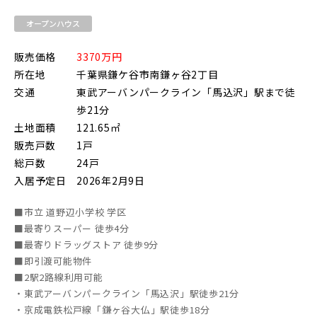
オープンハウス
販売価格
3370万円
所在地
千葉県鎌ケ谷市南鎌ヶ谷2丁目
その他鉄道
交通
東武アーバンパークライン「馬込沢」駅まで徒
歩21分
東京メトロ有楽町線
土地面積
121.65㎡
販売戸数
1戸
総戸数
24戸
東京メトロ千代田線
入居予定日
2026年2月9日
■市立 道野辺小学校 学区
■最寄りスーパー 徒歩4分
北総鉄道
■最寄りドラッグストア 徒歩9分
■即引渡可能物件
■2駅2路線利用可能
埼玉高速鉄道
・東武アーバンパークライン「馬込沢」駅徒歩21分
・京成電鉄松戸線「鎌ヶ谷大仏」駅徒歩18分