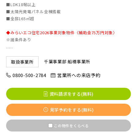
■LDK18帖以上
■太陽光発電パネル全棟搭載
京成線
■全邸165㎡超
◆みらいエコ住宅2026事業対象物件〈補助金75万円対象〉
土地面積50坪以上
京成松戸線
※諸条件あり
......
千葉事業部 船橋事業所
取扱事業所
京成本線
0800-500-2784
営業所への来店予約
京成押上線
資料請求をする(無料)
京成成田スカイアクセス線
見学予約をする(無料)
この物件をくらべる
京成千葉線