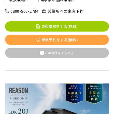
八千代市(1)
鎌ケ谷市(2)
浦安市(0)
0800-500-2784
営業所への来店予約
白井市(0)
千葉市(2)
資料請求をする(無料)
千葉・常磐エリア(15)
見学予約をする(無料)
守谷市(0)
松戸市(4)
野田市(0)
この物件をくらべる
柏市(3)
流山市(4)
我孫子市(4)
東京都(7)
練馬区(2)
足立区(0)
葛飾区(2)
江戸川区(1)
東久留米市(2)