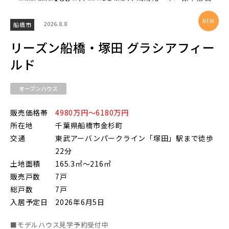
2026.8.8
船橋市
東武鉄道
リーズン船橋・塚田 グラシアフィー
さらに表示する
ルド
東武スカイツリーライン
オープンハウス
東武日光線
販売価格帯
4980万円～6180万円
小学校まで徒歩圏内
所在地
千葉県船橋市金杉町
交通
東武アーバンパークライン「塚田」駅まで徒歩
22分
東武アーバンパークライン
土地面積
165.3㎡～216㎡
販売戸数
7戸
総戸数
7戸
東武東上本線
入居予定日
2026年6月5日
■モデルハウス見学予約受付中