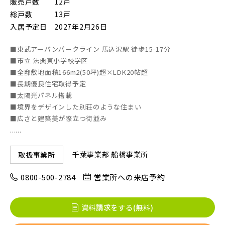
販売戸数
12戸
総戸数
13戸
入居予定日
2027年2月26日
画像
JR東北本線 [宇都宮線]
■東武アーバンパークライン 馬込沢駅 徒歩15-17分
すべて
外観
内観
■市立 法典東小学校学区
すぐに入居可能
■全邸敷地面積166m2(50坪)超×LDK20帖超
JR高崎線
キッチン
その他 関連画像
地図にあるご希望の物件アイコンをクリックすると
■長期優良住宅取得予定
■太陽光パネル搭載
物件詳細が表示されます
■境界をデザインした別荘のような住まい
JR武蔵野線
こだわり条件
見学OK
見学不可
■広さと建築美が際立つ街並み
......
指定なし
すぐに入居可能
JR常磐線 [各駅停車]
千葉事業部 船橋事業所
取扱事業所
販売開始前の物件
0800-500-2784
営業所への来店予約
JR常磐線 [快速]
見学OK
東京都葛飾区
資料請求をする(無料)
【予告広告】リーズン青砥 アイ・ラウンジ
千葉県千葉市稲毛区
千葉県千葉市美浜区