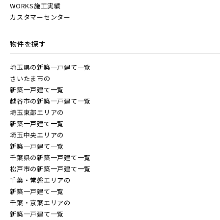
WORKS施工実績
白井市(0)
千葉市(2)
カスタマーセンター
千葉・常磐エリア(15)
物件を探す
埼玉県の新築一戸建て一覧
守谷市(0)
松戸市(4)
野田市(0)
さいたま市の
柏市(3)
流山市(4)
我孫子市(4)
新築一戸建て一覧
越谷市の新築一戸建て一覧
埼玉東部エリアの
東京都(7)
新築一戸建て一覧
埼玉中央エリアの
新築一戸建て一覧
練馬区(2)
足立区(0)
葛飾区(2)
千葉県の新築一戸建て一覧
松戸市の新築一戸建て一覧
江戸川区(1)
東久留米市(2)
千葉・常磐エリアの
新築一戸建て一覧
千葉・京葉エリアの
新築一戸建て一覧
物件を検索する