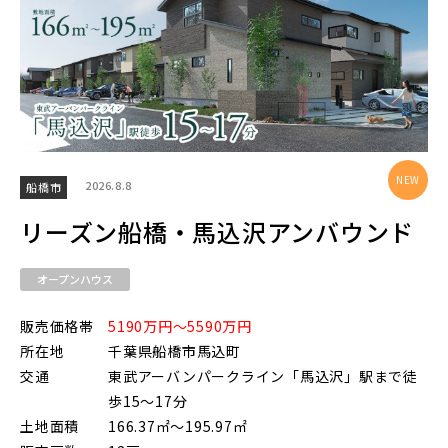
物件を検索する
駅から探す
2026.8.8
船橋市
地図から探す
JR
リーズン船橋・馬込沢アンバウンド
テーマから探す
オープンハウス
JR京浜東北線
画像から探す
販売価格帯
5190万円～5590万円
所在地
千葉県船橋市馬込町
JR埼京線
交通
東武アーバンパークライン「馬込沢」駅まで徒
地域
歩15～17分
土地面積
166.37㎡～195.97㎡
すべて
埼玉県
千葉県
JR川越線