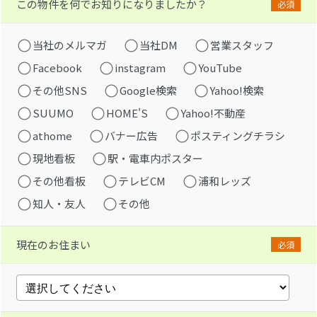
この物件を何でお知りになりましたか？
必須
当社のメルマガ
当社DM
営業スタッフ
Facebook
instagram
YouTube
その他SNS
Google検索
Yahoo!検索
SUUMO
HOME'S
Yahoo!不動産
athome
バナー広告
ポスティングチラシ
現地看板
駅・電車内ポスター
その他看板
テレビCM
浦和レッズ
知人・友人
その他
現在のお住まい
必須