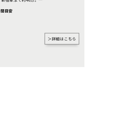
大宮区(0)
さいたま市見沼区(5)
時間目安
浦和区(0)
さいたま市南区(6)
)
川口市(11)
＞詳細はこちら
戸田市(0)
)
新座市(2)
0)
蓮田市(1)
奈町(4)
)
三郷市(2)
1)
八千代市(1)