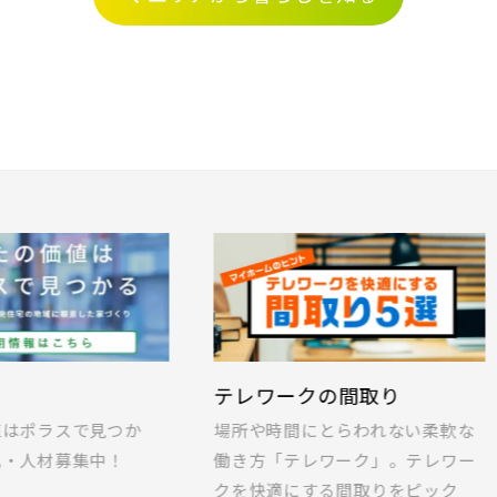
(2)
浦安市(0)
白井市(0
光線
0)
松戸市(4)
野田市(1
4)
我孫子市(4)
ーバンパークライン
0)
葛飾区(2)
江戸川区(
上本線
物件を検索する
戸線
Tのある暮らし
ポラス標準仕様 家事
LIFEを安心・快適に。IoT
暮らしに欠かせない家事の｢
て
埼玉県
千葉県
浜東北線
どんなものがあるのか、ご紹
ヤ｣を｢快適・便利｣に変えて
線
ます！
る､アイデアが詰まった標準