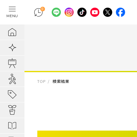
0
MENU
テレワークの間
物件検索
埼玉県の新築一
埼玉県
埼玉県
地域から暮らし
ポラスの魅力
まちづくりの実
住宅ローンのご
採用情報
ラクに片付く！
新着物件
千葉県の新築一
千葉県
千葉県
エリアから知る
1. 自分だけの
内装プラン事例
キャリア採用：
IoTのある暮らし
販売開始前物件
東京都の新築一
東京都
東京都
駅・路線から知
2. つくってい
POLUS 受賞実
キャリア採用：
あってよかった
オ―プンハウス実施中
TOP
検索結果
子育てしやすい
3. 弱点のない
グッドデザイ
あってよかった
地域から暮らしを知る
公園の多い街
4. お客様の安
無垢桐材の壁パネ
あってよかった
暮らしを楽しむヒント
分譲地ってなにがい
歴史の趣き深い
ポラスの設備・
快適がつづく！
はじめての家探し
分譲地ってなにがい