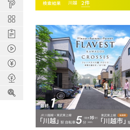
買い物しやすい
ポラスの長期優
安心な場所であ
2
件
川越
検索結果
ポラスの魅力
分譲地ってなにがい
お金のコト
ポラスの一貫施
景観協定のある
最新情報
コンセプトのあ
施工実績
エリアから探す
駅か
家のコト
全ては地盤が支
家族にやさしい家づ
森の空気を楽しむ
動画ギャラリー
冬の暮らしを快
子育てのコト
本当に地震に強
住宅ローンシミュレーター
さいたま
建てた後のアフ
埼玉・中央エリア(50)
さいた
用地募集
さいた
採用情報
さいた
所沢市(
朝霞市(