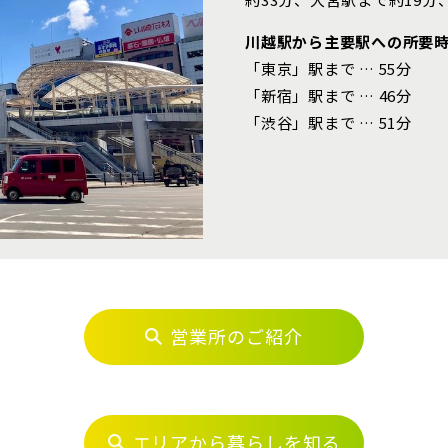
ま市西区(4)
さいたま市北区(2)
さいたま市
川越駅から主要駅への所要
線 [快速]
ま市中央区(0)
さいたま市桜区(2)
「東京」駅まで … 55分
さいたま市
「新宿」駅まで … 46分
ま市緑区(1)
さいたま市岩槻区(0)
川越市(3
「渋谷」駅まで … 51分
葉線
1)
上尾市(2)
蕨市(0)
1)
志木市(0)
和光市(1
さらに表示する
線 [我孫子～成田]
2)
久喜市(1)
富士見市(
市(1)
白岡市(0)
北足立郡伊
央線
(5)
草加市(0)
越谷市(9
営業所のご紹介
0)
吉川市(0)
カイツリーライン
4)
船橋市(8)
習志野市(
エリアから暮らしを知る