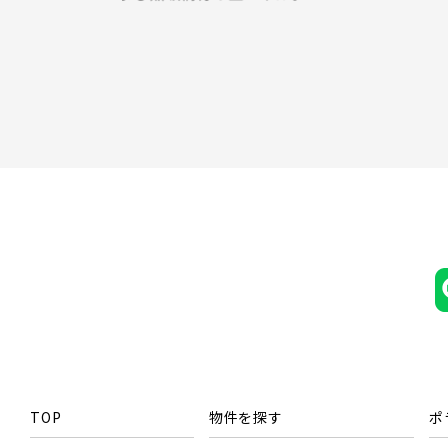
すべ
画像
JR埼
京成押
その他
JR川
指定
京成成
こだわり条件
すぐに入居可能
JR東北
京成千
千葉県千葉市稲毛区
JR高
西武線
西武池
JR武
西武新
JR常磐
TOP
物件を探す
ポ