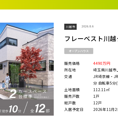
街
良住宅
るために！ポラスの耐震技術
いの？ Vol.3 安心・安全を育む
工
街づくり
る街ってどんなマチ？
2026.8.6
川越市
ら探す
地図から探す
テーマ
えています。
くり WELLNESS LIFE
“木”を採り入れた優しい住まい
フレーベスト川越
適に
い家
オープンハウス
市(20)
ターメンテナンス
販売価格
4490万円
ま市西区(4)
さいたま市北区(2)
さいたま市
所在地
埼玉県川越市
交通
JR埼京線・
ま市中央区(0)
さいたま市桜区(2)
さいたま市
分 自転車5分(
土地面積
112.11㎡
ま市緑区(1)
さいたま市岩槻区(0)
川越市(3
販売戸数
1戸
1)
上尾市(2)
蕨市(0)
総戸数
12戸
入居予定日
2026年11月
1)
志木市(0)
和光市(1