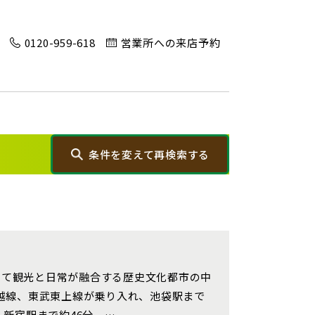
埼玉県川口市
「京成立石」駅徒歩10分◆京成本線「お花茶屋」
駅徒歩15分〈3駅2路線...
0120-959-618
営業所への来店予約
地図内の物件アイコンを
クリックすると
このカコミに
物件概要が表示されます
条件を変えて再検索する
20棟以上の大型分譲
から探す
画像から探す
埼玉県春日部市
して観光と日常が融合する歴史文化都市の中
川越線、東武東上線が乗り入れ、池袋駅まで
、新宿駅まで約46分。…