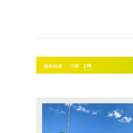
千葉県千葉市稲毛区
JR高
JR武
JR常磐
2
件
川越
検索結果
JR常磐
小学校まで徒歩圏内
エリアから探す
駅か
埼玉県所沢市
JR常磐
JR中央
さいたま
埼玉・中央エリア(50)