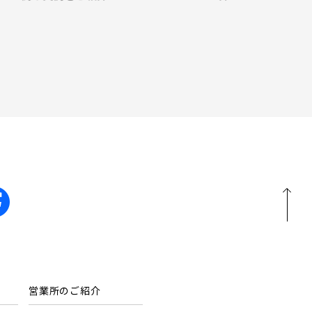
る､アイデ
キッチン
見学OK
見学不可
ご紹介しま
前の物件
見学OK
東京都葛飾区
【予告広告】リーズン青砥 アイ・ラウンジ
駅から10分以内
【予告広告】◆京成本線・京成押上線「青砥」駅
徒歩8分の駅近プロジェクト始動!!◆京成押上線
埼玉県川口市
「京成立石」駅徒歩10分◆京成本線「お花茶屋」
駅徒歩15分〈3駅2路線...
地図内の物件アイコンを
クリックすると
このカコミに
物件概要が表示されます
営業所のご紹介