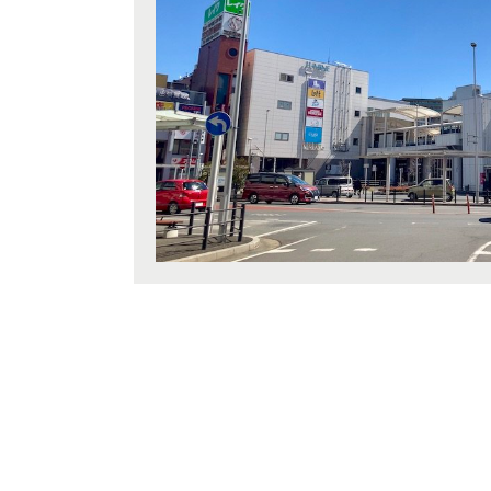
さいた
JR総武
さいた
さいた
JR京
所沢市(
朝霞市(
ブランドを知る
JR成田
桶川市(
ふじみ野
JR中
春日部市
埼玉・東部エリア(16)
幸手市(
東武鉄道
東武ス
市川市(
千葉・京葉エリア(18)