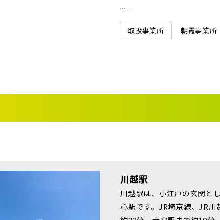
......
埼玉県川越市
崎線
朝霞事業所
取扱事業所
蔵野線
線 [各駅停車]
見学OK
見学不可
線 [快速]
土地面積50坪以上
ら探す
地図から探す
テーマ
埼玉県春日部市
線 [上野～仙台]
川越駅
川越駅は、小江戸の玄関と
心駅です。JR埼京線、JR
・総武線 [各駅停車]
市(20)
約33分、大宮駅まで約19分