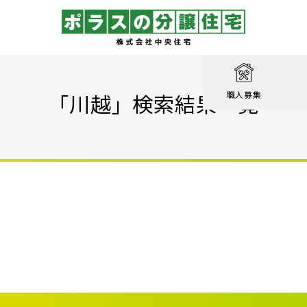
取り
戸建て
を知る
績
相談
「川越」検索結果一覧
職人募集
収納実例！
戸建て
家が見つかる
集
設計職
戸建て
る
るのは家だけじゃない
績
エクステリア職
！ポラスの標準仕様【家事ラク編】
街
設計
ン賞 受賞作品
！ポラスの標準仕様【子育て編】
心のために
ル KIRINOKA
！ポラスの標準仕様【安心・くつろぎ編】
いの？ Vol.1 コミュニティを育む
街
仕様
ポラスの長期優良住宅
いの？ Vol.2 緑と景観を育む