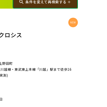
条件を変えて再検索する ＋
から探す
画像から探す
クロシス
大宮区(0)
さいたま市見沼区(5)
上野田町
JR川越線・東武東上本線「川越」駅まで徒歩16
浦和区(0)
さいたま市南区(6)
実測)
)
川口市(11)
戸田市(0)
2日
)
新座市(2)