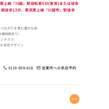
武東上線『川越』駅自転車5分(実測)または徒歩
0)
蓮田市(1)
」駅徒歩13分、東武東上線『川越市』駅徒歩
奈町(4)
のつながりを育む豊かな街
)
三郷市(2)
車種制限あり)
デンテラス
育む街区デザイン
1)
八千代市(1)
)
千葉市(2)
0120-959-618
営業所への来店予約
)
柏市(3)
1)
東久留米市(2)