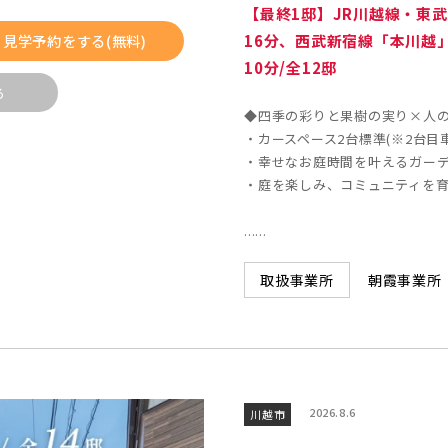
【最終1邸】JR川越線・東
2)
久喜市(1)
富士見市(
見学予約をする(無料)
16分、西武新宿線「本川越
市(1)
白岡市(0)
北足立郡伊
10分/全12邸
る
◆四季の彩りと果樹の実り×人
(5)
草加市(0)
越谷市(9
・カースペース2台標準(※2台目
0)
吉川市(0)
・幸せなお庭時間を叶えるガー
・庭を楽しみ、コミュニティを
4)
船橋市(8)
習志野市(
......
(2)
浦安市(0)
白井市(0
朝霞事業所
取扱事業所
0)
松戸市(4)
野田市(1
4)
我孫子市(4)
0)
葛飾区(2)
江戸川区(
2026.8.6
川越市