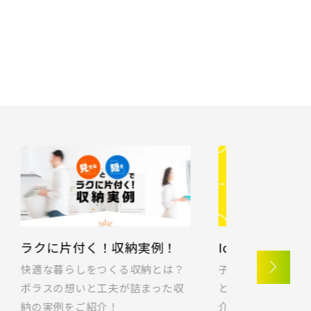
)
千葉市(2)
)
柏市(3)
1)
東久留米市(2)
ラク編
ポラス標準仕様 子育て編
ポラス標
ろぎ編
モヤモ
家族の暮らしを考え、毎日を快適
地図にあるご希望の物件アイコンをクリッ
家の中での
くれ
に過ごしてほしいから、ポラス
クすると物件詳細が表示されます
ヤ｣を｢快
仕様を
は”標準仕様”にこだわります。