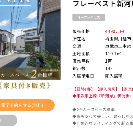
フレーベスト新河
オープンハウス
物件を検索する
販売価格
4490万円
所在地
埼玉県川越市
交通
東武東上本線
土地面積
110.1㎡
て
埼玉県
千葉県
浜東北線
販売戸数
1戸
総戸数
14戸
て
外観
入居予定日
即入居可
内観
京線
 関連画像
【最終1邸】【即入居可】【家具
◆東武東上線『新河岸』駅徒歩12
越線
なし
すぐに入居可能
販売開始
見学予約をする(無料)
◆2台カースペース標準
◆夜も安心で美しい、暮らしを
る
◆印象的なライティングで彩る
販売開始前
本線 [宇都宮線]