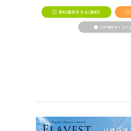
桶川市(
資料請求をする(無料)
ふじみ野
この物件をくらべ
春日部市
埼玉・東部エリア(16)
幸手市(
市川市(
千葉・京葉エリア(18)
鎌ケ谷市
守谷市(
千葉・常磐エリア(16)
流山市(
足立区(
東京都(5)