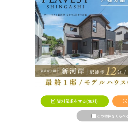
すべ
JR
JR京
地域
すべ
画像
JR埼
その他
JR川
指定
資料請求をする(無料)
こだわり条件
この物件をくらべ
すぐに入居可能
JR東北