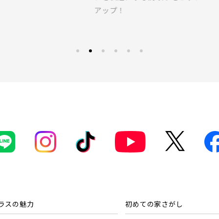
て
外観
内観
ご紹介します｡
京線
上線
 関連画像
越線
なし
すぐに入居可能
販売開始
田スカイアクセス線
販売開始前
本線 [宇都宮線]
葉線
埼玉県川越市
崎線
袋線
蔵野線
宿線
線 [各駅停車]
ラスの魅力
初めての家さがし