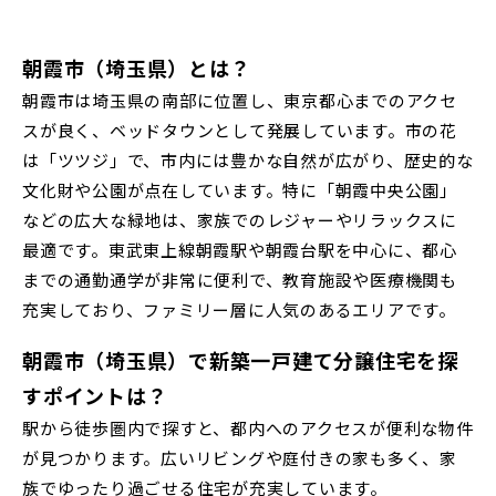
すべて
埼玉県
千葉県
JR川越線
川越市(3)
川口市(11)
所沢市(1)
朝霞市（埼玉県）とは？
上尾市(2)
蕨市(0)
戸田市(0)
画像
朝霞市は埼玉県の南部に位置し、東京都心までのアクセ
JR東北本線 [宇都宮線]
朝霞市(1)
志木市(0)
和光市(1)
スが良く、ベッドタウンとして発展しています。市の花
すべて
外観
内観
は「ツツジ」で、市内には豊かな自然が広がり、歴史的な
すぐに入居可能
新座市(2)
桶川市(2)
久喜市(1)
文化財や公園が点在しています。特に「朝霞中央公園」
JR高崎線
キッチン
その他 関連画像
地図にあるご希望の物件アイコンをクリックすると
富士見市(0)
蓮田市(1)
ふじみ野市(1)
などの広大な緑地は、家族でのレジャーやリラックスに
物件詳細が表示されます
最適です。東武東上線朝霞駅や朝霞台駅を中心に、都心
白岡市(0)
北足立郡伊奈町(5)
JR武蔵野線
こだわり条件
までの通勤通学が非常に便利で、教育施設や医療機関も
見学OK
見学不可
充実しており、ファミリー層に人気のあるエリアです。
埼玉・東部エリア(16)
指定なし
すぐに入居可能
朝霞市（埼玉県）で新築一戸建て分譲住宅を探
JR常磐線 [各駅停車]
販売開始前の物件
すポイントは？
春日部市(5)
草加市(0)
越谷市(9)
駅から徒歩圏内で探すと、都内へのアクセスが便利な物件
JR常磐線 [快速]
三郷市(2)
幸手市(0)
吉川市(0)
が見つかります。広いリビングや庭付きの家も多く、家
見学OK
千葉県市川市
族でゆったり過ごせる住宅が充実しています。