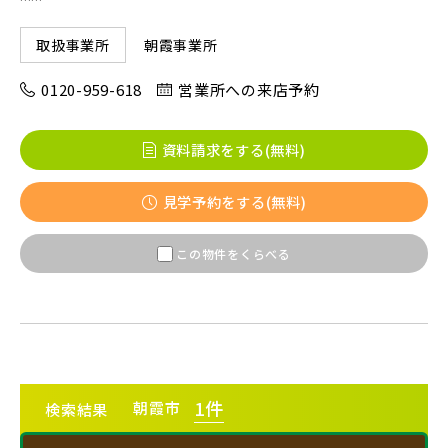
市川市(5)
船橋市(8)
習志野市(1)
朝霞事業所
取扱事業所
八千代市(1)
鎌ケ谷市(2)
浦安市(0)
0120-959-618
営業所への来店予約
白井市(0)
千葉市(2)
資料請求をする(無料)
千葉・常磐エリア(15)
見学予約をする(無料)
守谷市(0)
松戸市(4)
野田市(0)
この物件をくらべる
柏市(3)
流山市(4)
我孫子市(4)
東京都(7)
練馬区(2)
足立区(0)
葛飾区(2)
1
件
朝霞市
検索結果
江戸川区(1)
東久留米市(2)