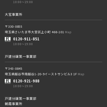
10:00～19:00
埼玉高速鉄道
大宮事業所
〒330-0855
東京メトロ東西線
埼玉県さいたま市大宮区上小町 468-101
Map
0120-911-851
10:00～19:00
都営新宿線
戸建分譲第一事業部
埼玉新都市交通 [伊奈線]
〒343-0845
埼玉県越谷市南越谷1-20-9イーストサンビル3 1F
Map
0120-921-988
つくばエクスプレス
10:00～19:00
戸建分譲第一事業部
都営大江戸線
朝霞事業所