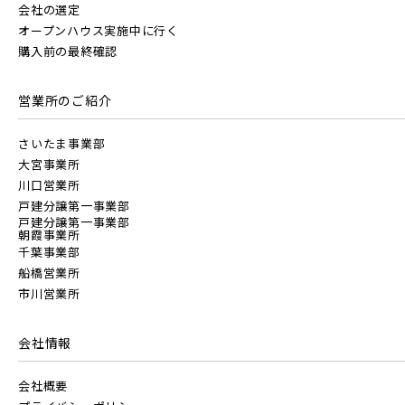
会社の選定
オープンハウス実施中に行く
購入前の最終確認
東京メトロ副都心線
京成千葉線
20棟以上の大型分譲
営業所のご紹介
京王井の頭線
さいたま事業部
大宮事業所
西武線
川口営業所
千葉都市モノレール
戸建分譲第一事業部
戸建分譲第一事業部
朝霞事業所
西武池袋線
千葉事業部
船橋営業所
市川営業所
西武新宿線
会社情報
物件を検索する
西武有楽町線
会社概要
ブランドを知る