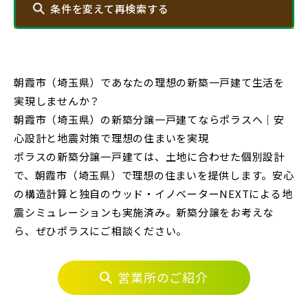
条件を変えて再検索する
物件を検索する
エリアから探す
朝霞市（埼玉県）であなたの理想の新築一戸建て生活を
実現しませんか？
埼玉・中央エリア(50)
駅から探す
朝霞市（埼玉県）の新築分譲一戸建てならポラスへ｜安
心設計と地震対策で理想の住まいを実現
さいたま市(19)
地図から探す
ポラスの新築分譲一戸建ては、土地に合わせた個別設計
JR
で、朝霞市（埼玉県）で理想の住まいを提供します。安心
さいたま市西区(4)
さいたま市北区(2)
テーマから探す
の構造計算と独自のウッド・イノベーターNEXTによる地
震シミュレーションも実施済み。新築分譲をお考えな
さいたま市大宮区(0)
さいたま市見沼区(5)
JR京浜東北線
画像から探す
ら、ぜひポラスにご相談ください。
さいたま市中央区(0)
さいたま市桜区(2)
さいたま市浦和区(0)
さいたま市南区(5)
JR埼京線
営業所のご紹介
地域
さいたま市緑区(1)
さいたま市岩槻区(0)