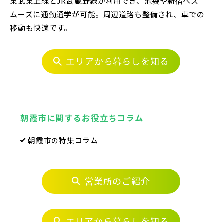
東武東上線とJR武蔵野線が利用でき、池袋や新宿へス
練馬区(2)
足立区(0)
葛飾区(2)
ムーズに通勤通学が可能。周辺道路も整備され、車での
江戸川区(1)
東久留米市(2)
移動も快適です。
東武鉄道
エリアから暮らしを知る
さらに表示する
物件を検索する
東武スカイツリーライン
駅から探す
朝霞市に関するお役立ちコラム
東武日光線
小学校まで徒歩圏内
朝霞市の特集コラム
地図から探す
JR
東武アーバンパークライン
テーマから探す
営業所のご紹介
JR京浜東北線
画像から探す
東武東上本線
エリアから暮らしを知る