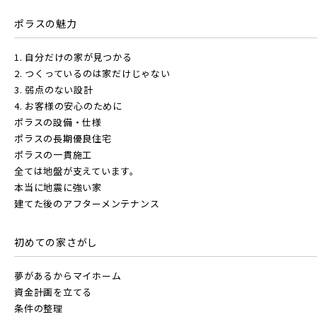
東武東上本線
ポラスの魅力
東京メトロ東西線
1. 自分だけの家が見つかる
2. つくっているのは家だけじゃない
3. 弱点のない設計
都営新宿線
京成線
4. お客様の安心のために
ポラスの設備・仕様
ポラスの長期優良住宅
土地面積50坪以上
埼玉新都市交通 [伊奈線]
京成松戸線
ポラスの一貫施工
全ては地盤が支えています。
本当に地震に強い家
つくばエクスプレス
京成本線
建てた後のアフターメンテナンス
初めての家さがし
都営大江戸線
京成押上線
夢があるからマイホーム
資金計画を立てる
条件の整理
東葉高速鉄道
京成成田スカイアクセス線