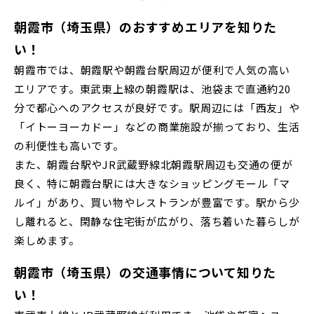
REASON市川 リファインドリビングコンセプト
千葉県市川市
千葉県市川市
千葉・京葉エリア(19)
【8月ご案内会】お盆期間のご見学・ご相談受付中!10:00 ～
JR常磐線 [上野～仙台]
朝霞市（埼玉県）のおすすめエリアを知りた
販売開始前
17:00(事前予約制)・8月 8日(土) ～ 8月11日(火)・8月15日
い！
(土) ・ 8月16日(日)◆みらいエコ住宅2026事...
市川市(5)
船橋市(8)
習志野市(1)
朝霞市では、朝霞駅や朝霞台駅周辺が便利で人気の高い
JR中央・総武線 [各駅停車]
八千代市(1)
鎌ケ谷市(2)
浦安市(0)
エリアです。東武東上線の朝霞駅は、池袋まで直通約20
地図内の物件アイコンを
分で都心へのアクセスが良好です。駅周辺には「西友」や
白井市(0)
千葉市(2)
クリックすると
「イトーヨーカドー」などの商業施設が揃っており、生活
JR総武線 [快速]
このカコミに
千葉県市川市
千葉県市川市
の利便性も高いです。
物件概要が表示されます
千葉・常磐エリア(15)
また、朝霞台駅やJR武蔵野線北朝霞駅周辺も交通の便が
JR京葉線
良く、特に朝霞台駅には大きなショッピングモール「マ
守谷市(0)
松戸市(4)
野田市(0)
ルイ」があり、買い物やレストランが豊富です。駅から少
し離れると、閑静な住宅街が広がり、落ち着いた暮らしが
柏市(3)
流山市(4)
我孫子市(4)
JR成田線 [我孫子～成田]
楽しめます。
駅から10分以内
朝霞市（埼玉県）の交通事情について知りた
千葉県市川市
東京都葛飾区
東京都(7)
JR中央線
い！