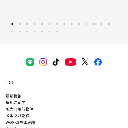
京成千葉線
JR常磐線 [快速]
20棟以上の大型分譲
見学OK
東京都葛飾区
【予告広告】リーズン青砥 アイ・ラウンジ
千葉県市川市
千葉県市川市
【予告広告】〈モデルハウス完成〉8月22日(土)より公開開
JR常磐線 [上野～仙台]
販売開始前
始。◆京成本線・京成押上線「青砥」駅徒歩8分の駅近プロ
ジェクト始動!!◆京成押上線「京成立石」駅徒歩1...
西武線
JR中央・総武線 [各駅停車]
地図内の物件アイコンを
西武池袋線
クリックすると
JR総武線 [快速]
このカコミに
千葉県市川市
千葉県市川市
物件概要が表示されます
TOP
西武新宿線
JR京葉線
最新情報
現地ご見学
西武有楽町線
ブランドを知る
販売開始前物件
JR成田線 [我孫子～成田]
メルマガ登録
WORKS施工実績
駅から10分以内
西武豊島線
千葉県市川市
東京都葛飾区