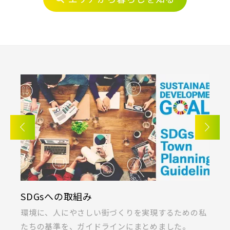
JR埼京線
地域
すべて
埼玉県
千葉県
JR川越線
京成線
画像
土地面積50坪以上
京成松戸線
JR東北本線 [宇都宮線]
すべて
外観
内観
すぐに入居可能
京成本線
JR高崎線
キッチン
その他 関連画像
地図にあるご希望の物件アイコンをクリックすると
物件詳細が表示されます
京成押上線
JR武蔵野線
こだわり条件
見学OK
見学不可
指定なし
すぐに入居可能
DGsへの取組み
KIRINO
京成成田スカイアクセス線
JR常磐線 [各駅停車]
販売開始前の物件
境に、人にやさしい街づくりを実現するための私
桐製品の開
ちの基準を、ガイドラインにまとめました。
ラス」の共