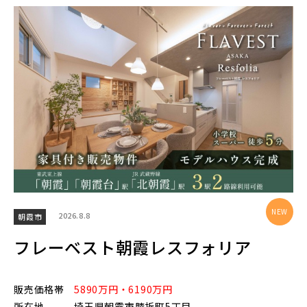
エリアから探す
埼玉・中央エリア(50)
さいたま市(19)
さいたま市西区(4)
さいたま市北区(2)
さいたま市大宮区(0)
さいたま市見沼区(5)
さいたま市中央区(0)
さいたま市桜区(2)
2026.8.8
朝霞市
さいたま市浦和区(0)
さいたま市南区(5)
フレーベスト朝霞レスフォリア
さいたま市緑区(1)
さいたま市岩槻区(0)
川越市(3)
川口市(11)
所沢市(1)
販売価格帯
5890万円・6190万円
所在地
埼玉県朝霞市膝折町5丁目