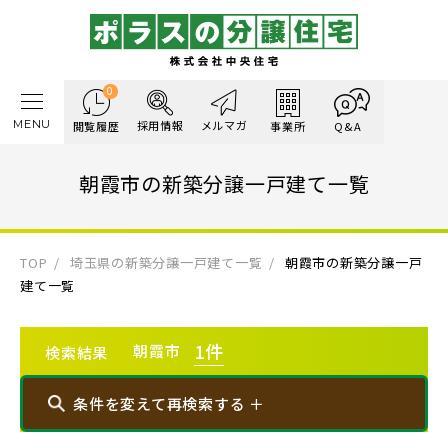
0
MENU
採用情報
メルマガ
閲覧履歴
事業所
Q&A
朝霞市の新築分譲一戸建て一覧
TOP
埼玉県の新築分譲一戸建て一覧
朝霞市の新築分譲一戸
建て一覧
1
件
朝霞市
検索結果
条件を変えて再検索する ＋