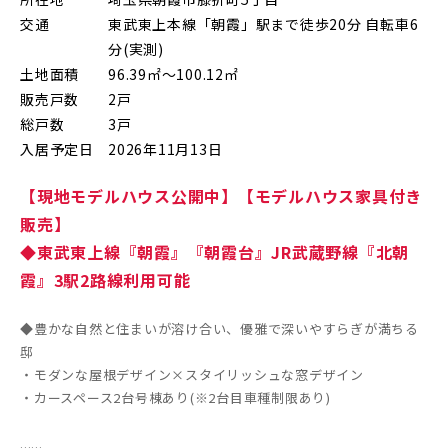
上尾市(2)
蕨市(0)
戸田市(0)
交通
東武東上本線「朝霞」駅まで徒歩20分 自転車6
分(実測)
朝霞市(1)
志木市(0)
和光市(1)
土地面積
96.39㎡～100.12㎡
新座市(2)
桶川市(2)
久喜市(1)
販売戸数
2戸
総戸数
3戸
富士見市(0)
蓮田市(1)
ふじみ野市(1)
入居予定日
2026年11月13日
白岡市(0)
北足立郡伊奈町(5)
【現地モデルハウス公開中】【モデルハウス家具付き
販売】
埼玉・東部エリア(16)
◆東武東上線『朝霞』『朝霞台』JR武蔵野線『北朝
霞』3駅2路線利用可能
春日部市(5)
草加市(0)
越谷市(9)
◆豊かな自然と住まいが溶け合い、優雅で深いやすらぎが満ちる
三郷市(2)
幸手市(0)
吉川市(0)
邸
・モダンな屋根デザイン×スタイリッシュな窓デザイン
・カースペース2台号棟あり(※2台目車種制限あり)
千葉・京葉エリア(19)
......