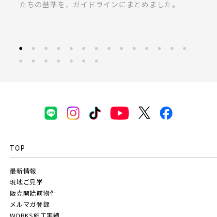
ラス」の共同開発による無垢桐材の壁パネル。
募
富士見市(0)
蓮田市(1)
ふじみ野市(1)
京成線
白岡市(0)
北足立郡伊奈町(5)
土地面積50坪以上
京成松戸線
埼玉・東部エリア(15)
春日部市(5)
草加市(0)
越谷市(8)
京成本線
三郷市(2)
幸手市(0)
吉川市(0)
京成押上線
TOP
千葉・京葉エリア(18)
最新情報
京成成田スカイアクセス線
市川市(5)
船橋市(7)
習志野市(1)
現地ご見学
販売開始前物件
八千代市(1)
鎌ケ谷市(2)
浦安市(0)
メルマガ登録
京成千葉線
WORKS施工実績
白井市(0)
千葉市(2)