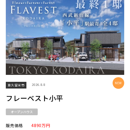
エリアから探す
埼玉・中央エリア(50)
さいたま市(19)
さいたま市西区(4)
さいたま市北区(2)
さいたま市大宮区(0)
さいたま市見沼区(5)
さいたま市中央区(0)
さいたま市桜区(2)
2026.8.8
東久留米市
さいたま市浦和区(0)
さいたま市南区(5)
フレーベスト小平
さいたま市緑区(1)
さいたま市岩槻区(0)
オープンハウス
川越市(3)
川口市(11)
所沢市(1)
販売価格
4890万円
上尾市(2)
蕨市(0)
戸田市(0)