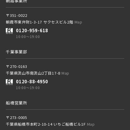
朝霞事業所
土地面積50坪以上
京成松戸線
〒351-0022
朝霞市東弁財1-3-17 サクセスビル2階
Map
0120-959-618
京成本線
10:00～19:00
千葉事業部
京成押上線
〒270-0163
千葉県流山市南流山2丁目17-8
Map
京成成田スカイアクセス線
0120-88-4950
10:00～19:00
京成千葉線
船橋営業所
20棟以上の大型分譲
〒273-0005
千葉県船橋市本町2-10-14 いちご船橋ビル1F
Map