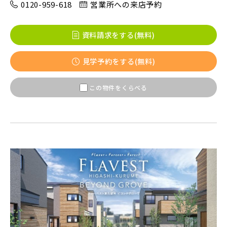
0120-959-618
営業所への来店予約
八千代市(1)
鎌ケ谷市(2)
浦安市(0)
資料請求をする(無料)
白井市(0)
千葉市(2)
見学予約をする(無料)
千葉・常磐エリア(15)
この物件をくらべる
守谷市(0)
松戸市(4)
野田市(0)
柏市(3)
流山市(4)
我孫子市(4)
東京都(7)
練馬区(2)
足立区(0)
葛飾区(2)
江戸川区(1)
東久留米市(2)