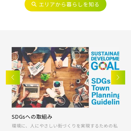
埼玉・中央エリア(50)
エリアから暮らしを知る
さいたま市(19)
東武鉄道
さいたま市西区(4)
さいたま市北区(2)
さらに表示する
東武スカイツリーライン
さいたま市大宮区(0)
さいたま市見沼区(5)
さいたま市中央区(0)
さいたま市桜区(2)
東武日光線
さいたま市浦和区(0)
さいたま市南区(5)
小学校まで徒歩圏内
さいたま市緑区(1)
さいたま市岩槻区(0)
東武アーバンパークライン
川越市(3)
川口市(11)
所沢市(1)
上尾市(2)
蕨市(0)
戸田市(0)
東武東上本線
KIRINOKA(キリノカ)
採
朝霞市(1)
志木市(0)
和光市(1)
私
桐製品の開発と制作に力を注ぐ「厚川産業」と「ポ
あ
新座市(2)
桶川市(2)
久喜市(1)