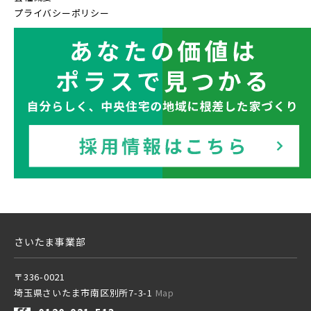
プライバシーポリシー
地図内の物件アイコンを
東京メトロ副都心線
クリックすると
JR総武線 [快速]
このカコミに
千葉県船橋市
千葉県船橋市
京王井の頭線
物件概要が表示されます
JR京葉線
千葉都市モノレール
JR成田線 [我孫子～成田]
駅から10分以内
千葉県船橋市
千葉県船橋市
JR中央線
さいたま事業部
物件を検索する
〒336-0021
埼玉県さいたま市南区別所7-3-1
Map
東武鉄道