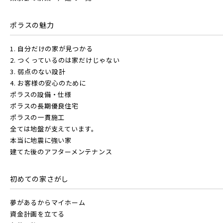
ポラスの魅力
駅から探す
1. 自分だけの家が見つかる
その他鉄道
地図から探す
2. つくっているのは家だけじゃない
JR
3. 弱点のない設計
4. お客様の安心のために
テーマから探す
東京メトロ有楽町線
ポラスの設備・仕様
JR京浜東北線
ポラスの長期優良住宅
画像から探す
ポラスの一貫施工
東京メトロ千代田線
全ては地盤が支えています。
本当に地震に強い家
JR埼京線
地域
建てた後のアフターメンテナンス
北総鉄道
すべて
埼玉県
千葉県
初めての家さがし
JR川越線
埼玉高速鉄道
夢があるからマイホーム
画像
資金計画を立てる
JR東北本線 [宇都宮線]