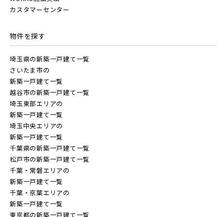
20棟以上の大型分譲
カスタマーセンター
千葉・常磐エリア(15)
物件を探す
西武線
埼玉県の新築一戸建て一覧
守谷市(0)
松戸市(4)
野田市(0)
さいたま市の
柏市(3)
流山市(4)
我孫子市(4)
新築一戸建て一覧
越谷市の新築一戸建て一覧
西武池袋線
埼玉東部エリアの
東京都(7)
新築一戸建て一覧
埼玉中央エリアの
西武新宿線
新築一戸建て一覧
練馬区(2)
足立区(0)
葛飾区(2)
千葉県の新築一戸建て一覧
松戸市の新築一戸建て一覧
江戸川区(1)
東久留米市(2)
西武有楽町線
ブランドを知る
千葉・常磐エリアの
新築一戸建て一覧
千葉・京葉エリアの
西武豊島線
新築一戸建て一覧
物件を検索する
東京都の新築一戸建て一覧