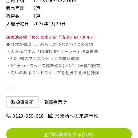
土地面積
121.31㎡～122.16㎡
販売戸数
2戸
総戸数
7戸
画像
JR東北本線 [宇都宮線]
入居予定日
2027年1月29日
すべて
外観
内観
西武池袋線『東久留米』駅『清瀬』駅 / 利用可
すぐに入居可能
◆自然が循環し、暮らしがつながる7つの邸宅
JR高崎線
キッチン
その他 関連画像
地図にあるご希望の物件アイコンをクリックすると
・太陽光パネル「IGNITURE ソーラー」標準搭載
・5.0m幅のワンエントランス開発道路
物件詳細が表示されます
・2台分カースペース標準確保(※2台目車種制限有)
JR武蔵野線
こだわり条件
見学OK
見学不可
・潤いのあるランドスケープを創出する植栽計画
......
指定なし
すぐに入居可能
JR常磐線 [各駅停車]
販売開始前の物件
朝霞事業所
取扱事業所
0120-959-618
営業所への来店予約
JR常磐線 [快速]
見学OK
東京都葛飾区
【予告広告】リーズン青砥 アイ・ラウンジ
資料請求をする(無料)
千葉県千葉市稲毛区
千葉県千葉市美浜区