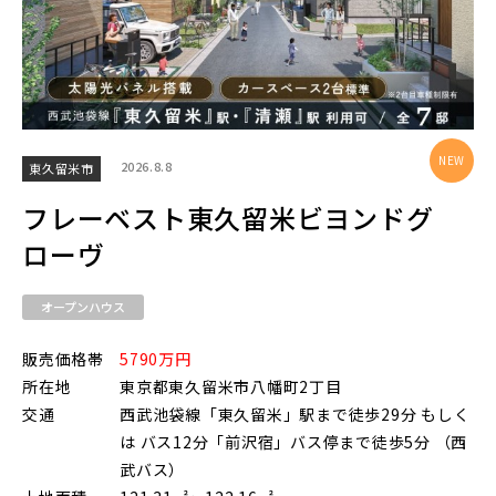
物件を検索する
駅から探す
2026.8.8
東久留米市
フレーベスト東久留米ビヨンドグ
地図から探す
ローヴ
JR
テーマから探す
オープンハウス
JR京浜東北線
画像から探す
販売価格帯
5790万円
所在地
東京都東久留米市八幡町2丁目
JR埼京線
交通
西武池袋線「東久留米」駅まで徒歩29分 もしく
地域
は バス12分「前沢宿」バス停まで徒歩5分 （西
武バス）
すべて
埼玉県
千葉県
JR川越線