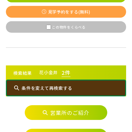
【予告広告】〈モデルハウス完成〉8月22日(土)より公開開
JR常磐線 [上野～仙台]
販売開始前
始。◆京成本線・京成押上線「青砥」駅徒歩8分の駅近プロ
見学予約をする(無料)
ジェクト始動!!◆京成押上線「京成立石」駅徒歩1...
JR中央・総武線 [各駅停車]
この物件をくらべる
地図内の物件アイコンを
クリックすると
JR総武線 [快速]
このカコミに
千葉県船橋市
千葉県船橋市
物件概要が表示されます
JR京葉線
2
件
花小金井
検索結果
条件を変えて再検索する
JR成田線 [我孫子～成田]
駅から10分以内
千葉県船橋市
千葉県船橋市
営業所のご紹介
エリアから探す
JR中央線