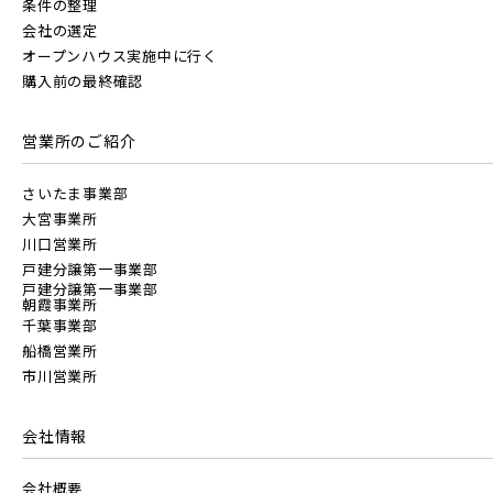
条件の整理
会社の選定
東京メトロ東西線
すべて
外観
内観
すぐに入居可能
オープンハウス実施中に行く
JR高崎線
購入前の最終確認
キッチン
その他 関連画像
地図にあるご希望の物件アイコンをクリックすると
物件詳細が表示されます
都営新宿線
営業所のご紹介
JR武蔵野線
こだわり条件
見学OK
見学不可
さいたま事業部
埼玉新都市交通 [伊奈線]
大宮事業所
指定なし
すぐに入居可能
JR常磐線 [各駅停車]
川口営業所
戸建分譲第一事業部
販売開始前の物件
つくばエクスプレス
戸建分譲第一事業部
朝霞事業所
JR常磐線 [快速]
千葉事業部
船橋営業所
見学OK
千葉県市川市
都営大江戸線
市川営業所
REASON市川 リファインドリビングコンセプト
千葉県千葉市稲毛区
千葉県千葉市美浜区
【8月ご案内会】お盆期間のご見学・ご相談受付中!10:00 ～
JR常磐線 [上野～仙台]
販売開始前
17:00(事前予約制)・8月 8日(土) ～ 8月11日(火)・8月15日
会社情報
(土) ・ 8月16日(日)◆みらいエコ住宅2026事...
東葉高速鉄道
会社概要
JR中央・総武線 [各駅停車]