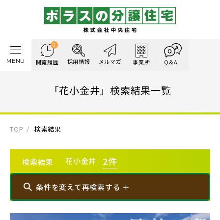
0
MENU
採用情報
メルマガ
閲覧履歴
事業所
Q&A
「花小金井」検索結果一覧
TOP
検索結果
2
件
花小金井
検索結果
条件を変えて再検索する ＋