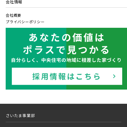
会社情報
20棟以上の大型分譲
京成本線「お花茶屋」駅徒歩15分〈3駅2路線...
会社概要
JR中央・総武線 [各駅停車]
プライバシーポリシー
地図内の物件アイコンを
西武線
クリックすると
JR総武線 [快速]
このカコミに
埼玉県川口市
埼玉県所沢市
物件概要が表示されます
西武池袋線
JR京葉線
西武新宿線
JR成田線 [我孫子～成田]
駅から10分以内
埼玉県春日部市
埼玉県春日部市
ブランドを知る
JR中央線
その他鉄道
さいたま事業部