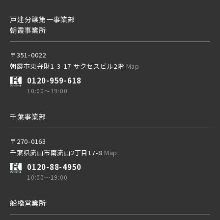
埼玉新都市交通 [伊奈線]
京成線
戸建分譲第一事業部
朝霞事業所
土地面積50坪以上
京成松戸線
つくばエクスプレス
〒351-0022
朝霞市東弁財1-3-17 サクセスビル2階
Map
0120-959-618
京成本線
都営大江戸線
10:00～19:00
千葉事業部
京成押上線
東葉高速鉄道
〒270-0163
千葉県流山市南流山2丁目17-8
Map
京成成田スカイアクセス線
東京メトロ副都心線
0120-88-4950
10:00～19:00
京成千葉線
船橋営業所
京王井の頭線
20棟以上の大型分譲