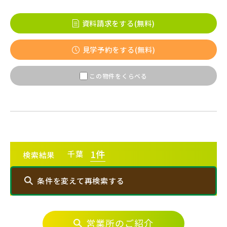
八千代市(1)
鎌ケ谷市(2)
浦安市(0)
資料請求をする(無料)
白井市(0)
千葉市(2)
見学予約をする(無料)
千葉・常磐エリア(16)
この物件をくらべる
守谷市(0)
松戸市(4)
野田市(1)
柏市(3)
流山市(4)
我孫子市(4)
1
件
千葉
検索結果
東京都(5)
条件を変えて再検索する
足立区(0)
葛飾区(2)
江戸川区(1)
東久留米市(2)
営業所のご紹介
エリアから探す