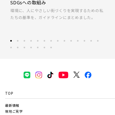
KIRINOKA(キリノカ)
朝霞市(1)
志木市(0)
和光市(1)
りを実現するための私
桐製品の開発と制作に力を注ぐ「厚
新座市(2)
桶川市(2)
久喜市(1)
画像
にまとめました。
ラス」の共同開発による無垢桐材の
JR東北本線 [宇都宮線]
富士見市(0)
蓮田市(1)
ふじみ野市(1)
すべて
外観
内観
すぐに入居可能
白岡市(0)
北足立郡伊奈町(4)
JR高崎線
キッチン
その他 関連画像
地図にあるご希望の物件アイコンをクリックすると
物件詳細が表示されます
埼玉・東部エリア(16)
JR武蔵野線
こだわり条件
見学OK
見学不可
春日部市(5)
草加市(0)
越谷市(9)
指定なし
すぐに入居可能
三郷市(2)
幸手市(0)
吉川市(0)
JR常磐線 [各駅停車]
販売開始前の物件
TOP
千葉・京葉エリア(18)
JR常磐線 [快速]
見学OK
東京都葛飾区
最新情報
市川市(4)
船橋市(8)
習志野市(1)
【予告広告】リーズン青砥 アイ・ラウンジ
現地ご見学
千葉県千葉市稲毛区
埼玉県川越市