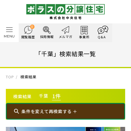
0
MENU
採用情報
メルマガ
閲覧履歴
事業所
Q&A
「千葉」検索結果一覧
TOP
検索結果
1
件
千葉
検索結果
条件を変えて再検索する ＋