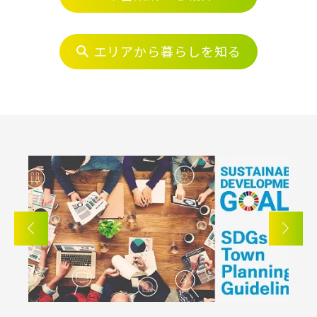
物件を検索する
埼玉・中央エリア(50)
エリアから暮らしを知る
さいたま市(20)
駅から探す
さいたま市西区(4)
さいたま市北区(2)
地図から探す
さいたま市大宮区(0)
さいたま市見沼区(5)
JR
さいたま市中央区(0)
さいたま市桜区(2)
テーマから探す
さいたま市浦和区(0)
さいたま市南区(6)
JR京浜東北線
画像から探す
さいたま市緑区(1)
さいたま市岩槻区(0)
JR埼京線
川越市(3)
川口市(11)
所沢市(1)
地域
上尾市(2)
蕨市(0)
戸田市(0)
すべて
埼玉県
千葉県
JR川越線