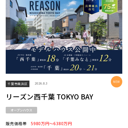
エリアから探す
埼玉・中央エリア(50)
さいたま市(20)
さいたま市西区(4)
さいたま市北区(2)
さいたま市大宮区(0)
さいたま市見沼区(5)
さいたま市中央区(0)
さいたま市桜区(2)
2026.8.3
千葉市美浜区
さいたま市浦和区(0)
さいたま市南区(6)
リーズン西千葉 TOKYO BAY
さいたま市緑区(1)
さいたま市岩槻区(0)
オープンハウス
川越市(3)
川口市(11)
所沢市(1)
販売価格帯
5980万円～6380万円
上尾市(2)
蕨市(0)
戸田市(0)