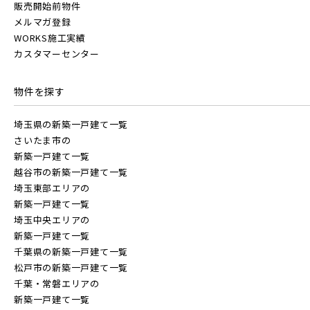
【予告広告】◆京成本線・京成押上線「青砥」駅徒歩8分の駅
JR常磐線 [上野～仙台]
販売開始前物件
販売開始前
八千代市(1)
鎌ケ谷市(2)
浦安市(0)
近プロジェクト始動!!◆京成押上線「京成立石」駅徒歩10分◆
メルマガ登録
京成本線「お花茶屋」駅徒歩15分〈3駅2路線...
WORKS施工実績
白井市(0)
千葉市(2)
カスタマーセンター
JR中央・総武線 [各駅停車]
地図内の物件アイコンを
千葉・常磐エリア(16)
物件を探す
クリックすると
JR総武線 [快速]
このカコミに
埼玉県川口市
埼玉県所沢市
埼玉県の新築一戸建て一覧
守谷市(0)
松戸市(4)
野田市(1)
物件概要が表示されます
さいたま市の
柏市(3)
流山市(4)
我孫子市(4)
新築一戸建て一覧
JR京葉線
越谷市の新築一戸建て一覧
埼玉東部エリアの
東京都(5)
新築一戸建て一覧
JR成田線 [我孫子～成田]
埼玉中央エリアの
新築一戸建て一覧
足立区(0)
葛飾区(2)
江戸川区(1)
駅から10分以内
埼玉県春日部市
埼玉県春日部市
千葉県の新築一戸建て一覧
JR中央線
松戸市の新築一戸建て一覧
東久留米市(2)
千葉・常磐エリアの
新築一戸建て一覧