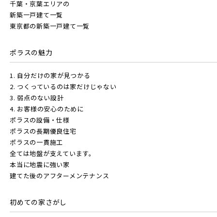
千葉・京葉エリアの
新築一戸建て一覧
物件を検索する
東京都の新築一戸建て一覧
東武鉄道
さらに表示する
ポラスの魅力
駅から探す
東武スカイツリーライン
1. 自分だけの家が見つかる
地図から探す
2. つくっているのは家だけじゃない
JR
3. 弱点のない設計
東武日光線
4. お客様の安心のために
テーマから探す
小学校まで徒歩圏内
ポラスの設備・仕様
JR京浜東北線
ポラスの長期優良住宅
画像から探す
ポラスの一貫施工
東武アーバンパークライン
全ては地盤が支えています。
本当に地震に強い家
JR埼京線
地域
建てた後のアフターメンテナンス
東武東上本線
すべて
埼玉県
千葉県
初めての家さがし
JR川越線