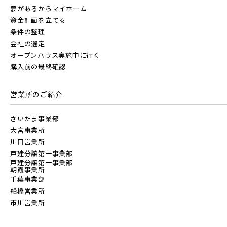
夢があるからマイホーム
画像
資金計画を立てる
JR東北本線 [宇都宮線]
京成線
条件の整理
会社の選定
すべて
外観
内観
すぐに入居可能
オープンハウス実施中に行く
JR高崎線
土地面積50坪以上
京成松戸線
購入前の最終確認
キッチン
その他 関連画像
地図にあるご希望の物件アイコンをクリックすると
物件詳細が表示されます
営業所のご紹介
JR武蔵野線
こだわり条件
京成本線
見学OK
見学不可
さいたま事業部
大宮事業所
指定なし
すぐに入居可能
JR常磐線 [各駅停車]
川口営業所
京成押上線
戸建分譲第一事業部
販売開始前の物件
戸建分譲第一事業部
朝霞事業所
JR常磐線 [快速]
千葉事業部
京成成田スカイアクセス線
船橋営業所
見学OK
東京都葛飾区
市川営業所
【予告広告】リーズン青砥 アイ・ラウンジ
千葉県千葉市稲毛区
埼玉県川越市
【予告広告】◆京成本線・京成押上線「青砥」駅徒歩8分の駅
JR常磐線 [上野～仙台]
京成千葉線
販売開始前
近プロジェクト始動!!◆京成押上線「京成立石」駅徒歩10分◆