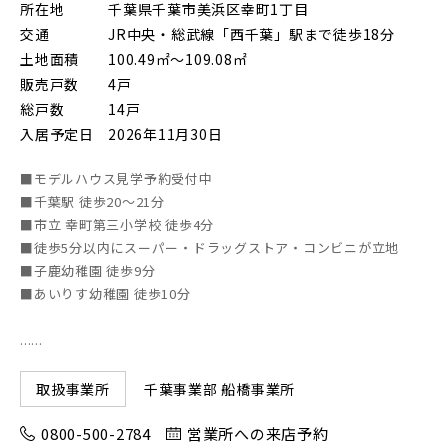
所在地
千葉県千葉市美浜区幸町1丁目
朝霞市(1)
志木市(0)
和光市(1)
交通
JR中央・総武線「西千葉」駅まで徒歩18分
土地面積
100.49㎡～109.08㎡
新座市(2)
桶川市(2)
久喜市(1)
販売戸数
4戸
総戸数
14戸
富士見市(0)
蓮田市(1)
ふじみ野市(1)
入居予定日
2026年11月30日
白岡市(0)
北足立郡伊奈町(4)
■モデルハウス見学予約受付中
■千葉駅 徒歩20～21分
埼玉・東部エリア(16)
■市立 幸町第三小学校 徒歩4分
■徒歩5分以内にスーパー・ドラッグストア・コンビニが立地
■子鹿幼稚園 徒歩9分
春日部市(5)
草加市(0)
越谷市(9)
■あいりす幼稚園 徒歩10分
三郷市(2)
幸手市(0)
吉川市(0)
......
千葉・京葉エリア(18)
千葉事業部 船橋事業所
取扱事業所
0800-500-2784
営業所への来店予約
市川市(4)
船橋市(8)
習志野市(1)