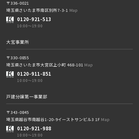
〒336-0021
東京メトロ有楽町線
埼玉県さいたま市南区別所7-3-1
Map
東武鉄道
0120-921-513
さらに表示する
10:00～19:00
東京メトロ千代田線
東武スカイツリーライン
大宮事業所
北総鉄道
〒330-0855
東武日光線
埼玉県さいたま市大宮区上小町 468-101
Map
小学校まで徒歩圏内
0120-911-851
埼玉高速鉄道
10:00～19:00
東武アーバンパークライン
戸建分譲第一事業部
東京メトロ東西線
東武東上本線
〒343-0845
埼玉県越谷市南越谷1-20-9イーストサンビル3 1F
Map
都営新宿線
0120-921-988
10:00～19:00