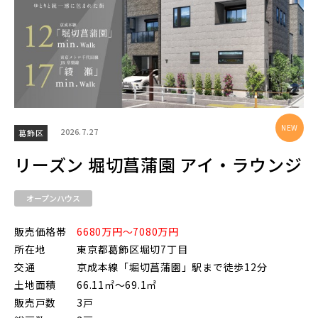
物件を検索する
駅から探す
2026.7.27
葛飾区
地図から探す
JR
リーズン 堀切菖蒲園 アイ・ラウンジ
テーマから探す
オープンハウス
JR京浜東北線
画像から探す
販売価格帯
6680万円～7080万円
所在地
東京都葛飾区堀切7丁目
JR埼京線
交通
京成本線「堀切菖蒲園」駅まで徒歩12分
地域
土地面積
66.11㎡～69.1㎡
販売戸数
3戸
すべて
埼玉県
千葉県
JR川越線