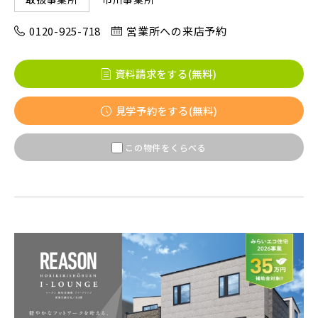
八千代市(1)
鎌ケ谷市(2)
浦安市(0)
0120-925-718
営業所への来店予約
白井市(0)
千葉市(2)
資料請求をする(無料)
千葉・常磐エリア(16)
見学予約をする(無料)
守谷市(0)
松戸市(4)
野田市(1)
この物件をくらべる
柏市(3)
流山市(4)
我孫子市(4)
東京都(5)
足立区(0)
葛飾区(2)
江戸川区(1)
東久留米市(2)