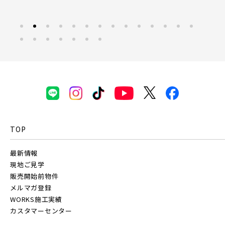
白岡市(0)
北足立郡伊奈町(5)
京成線
埼玉・東部エリア(16)
土地面積50坪以上
京成松戸線
春日部市(5)
草加市(0)
越谷市(9)
三郷市(2)
幸手市(0)
吉川市(0)
京成本線
TOP
千葉・京葉エリア(19)
京成押上線
最新情報
市川市(5)
船橋市(8)
習志野市(1)
現地ご見学
販売開始前物件
八千代市(1)
鎌ケ谷市(2)
浦安市(0)
京成成田スカイアクセス線
メルマガ登録
WORKS施工実績
白井市(0)
千葉市(2)
カスタマーセンター
京成千葉線