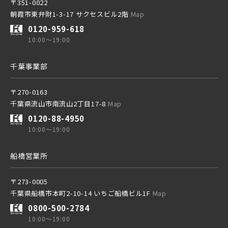
〒351-0022
朝霞市東弁財1-3-17 サクセスビル2階
Map
0120-959-618
京成本線
10:00～19:00
千葉事業部
京成押上線
〒270-0163
千葉県流山市南流山2丁目17-8
Map
京成成田スカイアクセス線
0120-88-4950
10:00～19:00
京成千葉線
船橋営業所
20棟以上の大型分譲
〒273-0005
千葉県船橋市本町2-10-14 いちご船橋ビル1F
Map
0800-500-2784
10:00～19:00
西武線