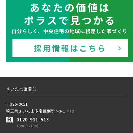
クリックすると
JR総武線 [快速]
千葉都市モノレール
このカコミに
千葉県船橋市
千葉県流山市
物件概要が表示されます
JR京葉線
JR成田線 [我孫子～成田]
物件を検索する
駅から10分以内
埼玉県川越市
埼玉県川口市
JR中央線
さいたま事業部
〒336-0021
埼玉県さいたま市南区別所7-3-1
Map
東武鉄道
0120-921-513
さらに表示する
10:00～19:00