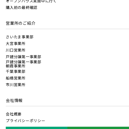
オープンハウス実施中に行く
JR高崎線
購入前の最終確認
キッチン
その他 関連画像
地図にあるご希望の物件アイコンをクリックすると
埼玉新都市交通 [伊奈線]
物件詳細が表示されます
営業所のご紹介
JR武蔵野線
こだわり条件
見学OK
見学不可
つくばエクスプレス
さいたま事業部
大宮事業所
指定なし
すぐに入居可能
JR常磐線 [各駅停車]
川口営業所
都営大江戸線
戸建分譲第一事業部
販売開始前の物件
戸建分譲第一事業部
朝霞事業所
JR常磐線 [快速]
千葉事業部
東葉高速鉄道
船橋営業所
見学OK
東京都葛飾区
市川営業所
【予告広告】リーズン青砥 アイ・ラウンジ
千葉県市川市
埼玉県北足立郡伊奈町
【予告広告】◆京成本線・京成押上線「青砥」駅徒歩8分の駅
JR常磐線 [上野～仙台]
販売開始前
東京メトロ副都心線
近プロジェクト始動!!◆京成押上線「京成立石」駅徒歩10分◆
会社情報
京成本線「お花茶屋」駅徒歩15分〈モデルハ...
会社概要
JR中央・総武線 [各駅停車]
京王井の頭線
プライバシーポリシー
地図内の物件アイコンを