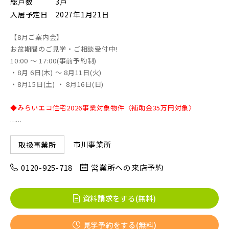
総戸数
3戸
入居予定日
2027年1月21日
画像
【8月ご案内会】
JR東北本線 [宇都宮線]
お盆期間のご見学・ご相談受付中!
すべて
外観
内観
10:00 ～ 17:00(事前予約制)
すぐに入居可能
・8月 6日(木) ～ 8月11日(火)
JR高崎線
キッチン
その他 関連画像
地図にあるご希望の物件アイコンをクリックすると
・8月15日(土) ・ 8月16日(日)
物件詳細が表示されます
◆みらいエコ住宅2026事業対象物件〈補助金35万円対象〉
JR武蔵野線
こだわり条件
見学OK
見学不可
......
市川事業所
取扱事業所
指定なし
すぐに入居可能
JR常磐線 [各駅停車]
0120-925-718
営業所への来店予約
販売開始前の物件
JR常磐線 [快速]
資料請求をする(無料)
見学OK
東京都葛飾区
【予告広告】リーズン青砥 アイ・ラウンジ
見学予約をする(無料)
千葉県市川市
埼玉県北足立郡伊奈町