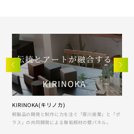
さいたま市(20)
さいたま市西区(4)
さいたま市北区(2)
東武鉄道
さいたま市大宮区(0)
さいたま市見沼区(5)
さらに表示する
さいたま市中央区(0)
さいたま市桜区(2)
東武スカイツリーライン
さいたま市浦和区(0)
さいたま市南区(6)
東武日光線
さいたま市緑区(1)
さいたま市岩槻区(0)
小学校まで徒歩圏内
川越市(3)
川口市(11)
所沢市(1)
東武アーバンパークライン
上尾市(2)
蕨市(0)
戸田市(0)
KIRINOKA(キリノカ)
採
朝霞市(1)
志木市(0)
和光市(1)
東武東上本線
私
桐製品の開発と制作に力を注ぐ「厚川産業」と「ポ
あ
新座市(2)
桶川市(2)
久喜市(1)
ラス」の共同開発による無垢桐材の壁パネル。
募
富士見市(0)
蓮田市(1)
ふじみ野市(1)