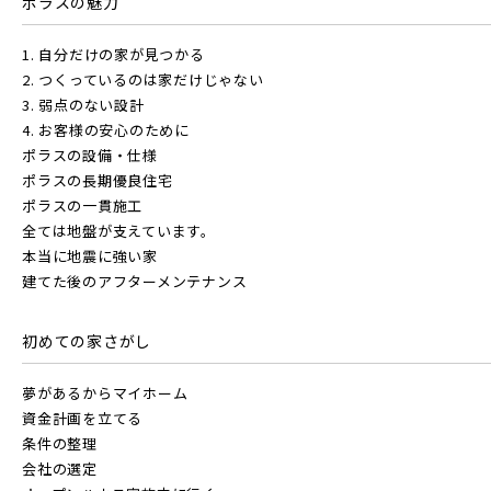
ポラスの魅力
駅から探す
東京メトロ有楽町線
1. 自分だけの家が見つかる
地図から探す
2. つくっているのは家だけじゃない
JR
3. 弱点のない設計
東京メトロ千代田線
4. お客様の安心のために
テーマから探す
ポラスの設備・仕様
JR京浜東北線
ポラスの長期優良住宅
画像から探す
北総鉄道
ポラスの一貫施工
全ては地盤が支えています。
本当に地震に強い家
JR埼京線
地域
埼玉高速鉄道
建てた後のアフターメンテナンス
すべて
埼玉県
千葉県
初めての家さがし
JR川越線
東京メトロ東西線
夢があるからマイホーム
画像
資金計画を立てる
JR東北本線 [宇都宮線]
条件の整理
都営新宿線
会社の選定
すべて
外観
内観
すぐに入居可能