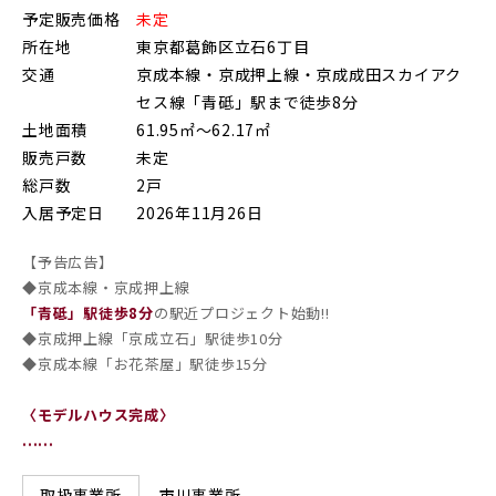
予定販売価格
未定
朝霞市(1)
志木市(0)
和光市(1)
所在地
東京都葛飾区立石6丁目
交通
京成本線・京成押上線・京成成田スカイアク
新座市(2)
桶川市(2)
久喜市(1)
セス線「青砥」駅まで徒歩8分
富士見市(0)
蓮田市(1)
ふじみ野市(1)
土地面積
61.95㎡～62.17㎡
販売戸数
未定
白岡市(0)
北足立郡伊奈町(5)
総戸数
2戸
入居予定日
2026年11月26日
埼玉・東部エリア(16)
【予告広告】
◆京成本線・京成押上線
春日部市(5)
草加市(0)
越谷市(9)
「青砥」駅徒歩8分
の駅近プロジェクト始動!!
◆京成押上線「京成立石」駅徒歩10分
三郷市(2)
幸手市(0)
吉川市(0)
◆京成本線「お花茶屋」駅徒歩15分
〈モデルハウス完成〉
千葉・京葉エリア(19)
......
市川市(5)
船橋市(8)
習志野市(1)
市川事業所
取扱事業所