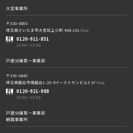
東武スカイツリーライン
大宮事業所
〒330-0855
東武日光線
埼玉県さいたま市大宮区上小町 468-101
Map
小学校まで徒歩圏内
0120-911-851
10:00～19:00
東武アーバンパークライン
戸建分譲第一事業部
東武東上本線
〒343-0845
埼玉県越谷市南越谷1-20-9イーストサンビル3 1F
Map
0120-921-988
10:00～19:00
京成線
戸建分譲第一事業部
朝霞事業所
土地面積50坪以上
京成松戸線