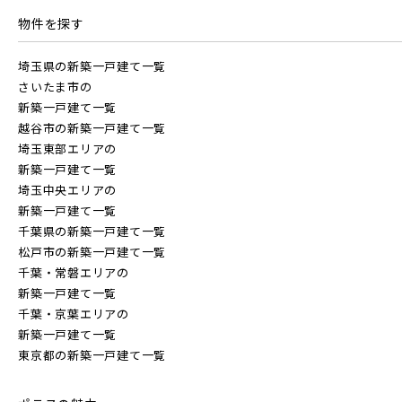
20棟以上の大型分譲
千葉・常磐エリア(16)
物件を探す
埼玉県の新築一戸建て一覧
守谷市(0)
松戸市(4)
野田市(1)
さいたま市の
柏市(3)
流山市(4)
我孫子市(4)
新築一戸建て一覧
西武線
越谷市の新築一戸建て一覧
埼玉東部エリアの
東京都(5)
新築一戸建て一覧
西武池袋線
埼玉中央エリアの
新築一戸建て一覧
足立区(0)
葛飾区(2)
江戸川区(1)
千葉県の新築一戸建て一覧
西武新宿線
松戸市の新築一戸建て一覧
東久留米市(2)
千葉・常磐エリアの
新築一戸建て一覧
ブランドを知る
千葉・京葉エリアの
新築一戸建て一覧
物件を検索する
東京都の新築一戸建て一覧
その他鉄道