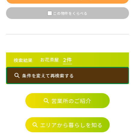
【予告広告】◆京成本線・京成押上線「青砥」駅徒歩8分の駅
JR常磐線 [上野～仙台]
販売開始前
近プロジェクト始動!!◆京成押上線「京成立石」駅徒歩10分◆
この物件をくらべる
京成本線「お花茶屋」駅徒歩15分〈モデルハ...
JR中央・総武線 [各駅停車]
地図内の物件アイコンを
クリックすると
JR総武線 [快速]
このカコミに
千葉県船橋市
千葉県流山市
2
件
お花茶屋
検索結果
物件概要が表示されます
JR京葉線
条件を変えて再検索する
JR成田線 [我孫子～成田]
営業所のご紹介
エリアから探す
駅から10分以内
埼玉県川越市
埼玉県川口市
JR中央線
埼玉・中央エリア(51)
エリアから暮らしを知る