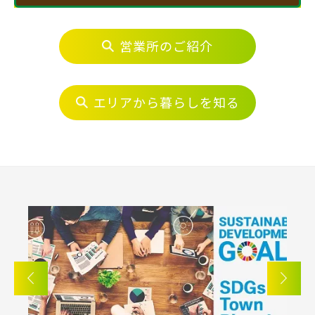
物件を検索する
営業所のご紹介
エリアから探す
埼玉・中央エリア(50)
エリアから暮らしを知る
駅から探す
さいたま市(19)
地図から探す
JR
さいたま市西区(4)
さいたま市北区(2)
テーマから探す
さいたま市大宮区(0)
さいたま市見沼区(5)
JR京浜東北線
画像から探す
さいたま市中央区(0)
さいたま市桜区(2)
さいたま市浦和区(0)
さいたま市南区(5)
JR埼京線
地域
さいたま市緑区(1)
さいたま市岩槻区(0)
すべて
埼玉県
千葉県
川越市(3)
川口市(11)
所沢市(1)
JR川越線