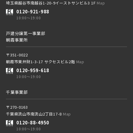
埼玉県越谷市南越谷1-20-9イーストサンビル3 1F
Map
東京メトロ東西線
0120-921-988
10:00～19:00
京成線
都営新宿線
戸建分譲第一事業部
朝霞事業所
土地面積50坪以上
京成松戸線
〒351-0022
埼玉新都市交通 [伊奈線]
朝霞市東弁財1-3-17 サクセスビル2階
Map
0120-959-618
京成本線
10:00～19:00
つくばエクスプレス
千葉事業部
京成押上線
都営大江戸線
〒270-0163
千葉県流山市南流山2丁目17-8
Map
京成成田スカイアクセス線
0120-88-4950
東葉高速鉄道
10:00～19:00