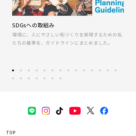
上尾市(2)
蕨市(0)
戸田市(0)
画像
JR東北本線 [宇都宮線]
SDGsへの取組み
K
朝霞市(1)
志木市(0)
和光市(1)
ま
環境に、人にやさしい街づくりを実現するための私
桐
すべて
外観
内観
新座市(2)
桶川市(2)
久喜市(1)
すぐに入居可能
たちの基準を、ガイドラインにまとめました。
ラ
JR高崎線
キッチン
その他 関連画像
地図にあるご希望の物件アイコンをクリックすると
富士見市(0)
蓮田市(1)
ふじみ野市(1)
物件詳細が表示されます
白岡市(0)
北足立郡伊奈町(5)
JR武蔵野線
こだわり条件
見学OK
見学不可
埼玉・東部エリア(15)
指定なし
すぐに入居可能
JR常磐線 [各駅停車]
販売開始前の物件
春日部市(5)
草加市(0)
越谷市(8)
三郷市(2)
幸手市(0)
吉川市(0)
JR常磐線 [快速]
見学OK
東京都葛飾区
【予告広告】リーズン青砥 アイ・ラウンジ
TOP
千葉・京葉エリア(18)
千葉県千葉市稲毛区
千葉県千葉市美浜区