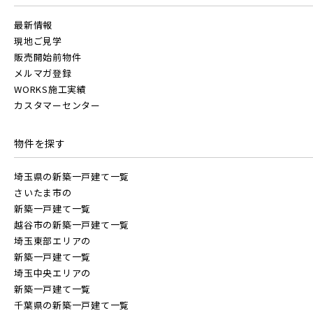
【予告広告】〈モデルハウス完成〉8月22日(土)より公開開
JR常磐線 [上野～仙台]
販売開始前
始。◆京成本線・京成押上線「青砥」駅徒歩8分の駅近プロ
最新情報
ジェクト始動!!◆京成押上線「京成立石」駅徒歩1...
市川市(5)
船橋市(7)
習志野市(1)
現地ご見学
JR中央・総武線 [各駅停車]
販売開始前物件
八千代市(1)
鎌ケ谷市(2)
浦安市(0)
メルマガ登録
地図内の物件アイコンを
WORKS施工実績
白井市(0)
千葉市(2)
クリックすると
カスタマーセンター
JR総武線 [快速]
このカコミに
千葉県船橋市
千葉県船橋市
千葉・常磐エリア(15)
物件概要が表示されます
物件を探す
JR京葉線
埼玉県の新築一戸建て一覧
守谷市(0)
松戸市(4)
野田市(0)
さいたま市の
柏市(3)
流山市(4)
我孫子市(4)
新築一戸建て一覧
JR成田線 [我孫子～成田]
越谷市の新築一戸建て一覧
埼玉東部エリアの
駅から10分以内
東京都(7)
千葉県船橋市
千葉県船橋市
新築一戸建て一覧
JR中央線
埼玉中央エリアの
新築一戸建て一覧
練馬区(2)
足立区(0)
葛飾区(2)
千葉県の新築一戸建て一覧