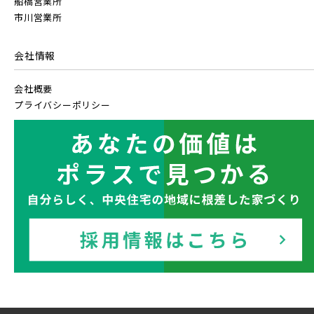
船橋営業所
見学OK
東京都葛飾区
20棟以上の大型分譲
市川営業所
【予告広告】リーズン青砥 アイ・ラウンジ
千葉県千葉市稲毛区
千葉県千葉市美浜区
【予告広告】〈モデルハウス完成〉8月22日(土)より公開開
JR常磐線 [上野～仙台]
販売開始前
始。◆京成本線・京成押上線「青砥」駅徒歩8分の駅近プロ
会社情報
ジェクト始動!!◆京成押上線「京成立石」駅徒歩1...
西武線
会社概要
JR中央・総武線 [各駅停車]
プライバシーポリシー
地図内の物件アイコンを
西武池袋線
クリックすると
JR総武線 [快速]
このカコミに
千葉県船橋市
千葉県船橋市
物件概要が表示されます
西武新宿線
JR京葉線
西武有楽町線
ブランドを知る
JR成田線 [我孫子～成田]
駅から10分以内
千葉県船橋市
千葉県船橋市
西武豊島線
JR中央線