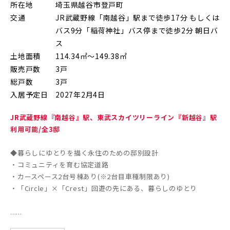
所在地
埼玉県越谷市登戸町
朝霞市(1)
志木市(0)
和光市(1)
交通
JR武蔵野線「南越谷」駅まで徒歩17分 もしくは
バス9分「稲荷神社」バス停まで徒歩2分 朝日バ
新座市(2)
桶川市(2)
久喜市(1)
ス
土地面積
114.34㎡～149.38㎡
富士見市(0)
蓮田市(1)
ふじみ野市(1)
販売戸数
3戸
白岡市(0)
北足立郡伊奈町(5)
総戸数
3戸
入居予定日
2027年2月4日
埼玉・東部エリア(15)
JR武蔵野線『南越谷』駅、東武スカイツリーライン『新越谷』駅
利用可能/全3邸
春日部市(5)
草加市(0)
越谷市(8)
◆暮らしにゆとりを描く永住のための邸別設計
・コミュニティを育む協定道路
三郷市(2)
幸手市(0)
吉川市(0)
・カースペース2台号棟あり(※2台目車種制限あり)
・「Circle」×「Crest」回遊の先にある、暮らしのゆとり
千葉・京葉エリア(18)
......
市川市(5)
船橋市(7)
習志野市(1)