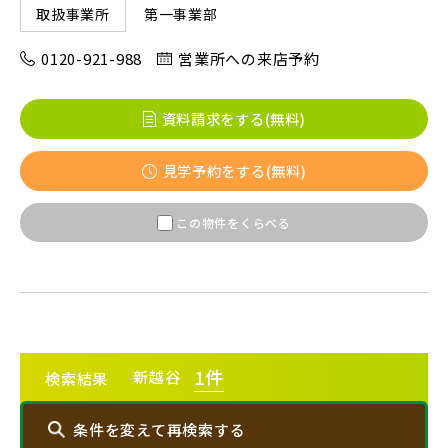
第一事業部
取扱事業所
八千代市(1)
鎌ケ谷市(2)
浦安市(0)
0120-921-988
営業所への来店予約
白井市(0)
千葉市(2)
資料請求をする(無料)
千葉・常磐エリア(15)
見学予約をする(無料)
守谷市(0)
松戸市(4)
野田市(0)
この物件をくらべる
柏市(3)
流山市(4)
我孫子市(4)
東京都(7)
練馬区(2)
足立区(0)
葛飾区(2)
1
件
新越谷
検索結果
江戸川区(1)
東久留米市(2)
条件を変えて再検索する