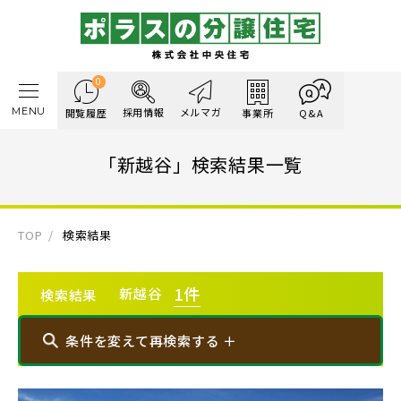
0
MENU
採用情報
メルマガ
閲覧履歴
事業所
Q&A
「新越谷」検索結果一覧
TOP
検索結果
1
件
新越谷
検索結果
条件を変えて再検索する ＋