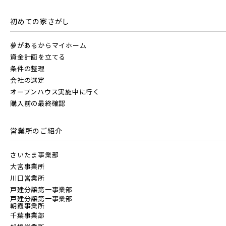
すべて
埼玉県
千葉県
初めての家さがし
JR川越線
京成線
夢があるからマイホーム
画像
資金計画を立てる
JR東北本線 [宇都宮線]
土地面積50坪以上
京成松戸線
条件の整理
会社の選定
すべて
外観
内観
すぐに入居可能
オープンハウス実施中に行く
JR高崎線
購入前の最終確認
京成本線
キッチン
その他 関連画像
地図にあるご希望の物件アイコンをクリックすると
物件詳細が表示されます
営業所のご紹介
JR武蔵野線
こだわり条件
見学OK
見学不可
京成押上線
さいたま事業部
大宮事業所
指定なし
すぐに入居可能
JR常磐線 [各駅停車]
川口営業所
京成成田スカイアクセス線
戸建分譲第一事業部
販売開始前の物件
戸建分譲第一事業部
朝霞事業所
JR常磐線 [快速]
千葉事業部
京成千葉線