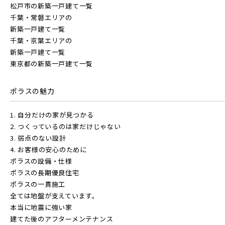
松戸市の新築一戸建て一覧
江戸川区(1)
東久留米市(2)
千葉・常磐エリアの
新築一戸建て一覧
東武鉄道
千葉・京葉エリアの
新築一戸建て一覧
さらに表示する
物件を検索する
東京都の新築一戸建て一覧
東武スカイツリーライン
ポラスの魅力
駅から探す
東武日光線
1. 自分だけの家が見つかる
小学校まで徒歩圏内
地図から探す
2. つくっているのは家だけじゃない
JR
3. 弱点のない設計
東武アーバンパークライン
4. お客様の安心のために
テーマから探す
ポラスの設備・仕様
JR京浜東北線
ポラスの長期優良住宅
画像から探す
ポラスの一貫施工
東武東上本線
全ては地盤が支えています。
本当に地震に強い家
JR埼京線
地域
建てた後のアフターメンテナンス