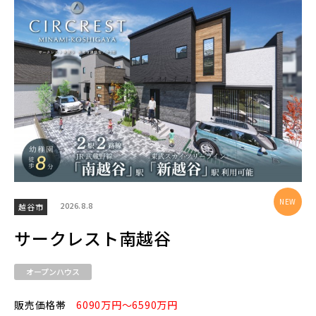
エリアから探す
埼玉・中央エリア(50)
さいたま市(19)
さいたま市西区(4)
さいたま市北区(2)
さいたま市大宮区(0)
さいたま市見沼区(5)
さいたま市中央区(0)
さいたま市桜区(2)
2026.8.8
越谷市
さいたま市浦和区(0)
さいたま市南区(5)
サークレスト南越谷
さいたま市緑区(1)
さいたま市岩槻区(0)
オープンハウス
川越市(3)
川口市(11)
所沢市(1)
販売価格帯
6090万円～6590万円
上尾市(2)
蕨市(0)
戸田市(0)