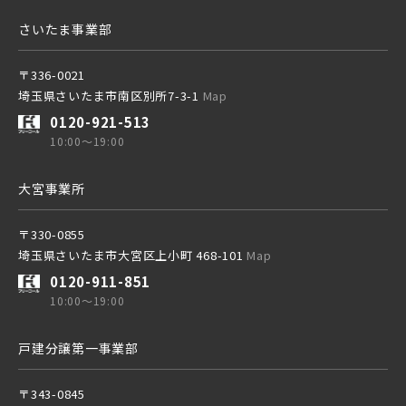
さいたま事業部
〒336-0021
埼玉県さいたま市南区別所7-3-1
Map
その他鉄道
東武鉄道
0120-921-513
さらに表示する
10:00～19:00
東京メトロ有楽町線
東武スカイツリーライン
大宮事業所
東京メトロ千代田線
〒330-0855
東武日光線
埼玉県さいたま市大宮区上小町 468-101
Map
小学校まで徒歩圏内
0120-911-851
北総鉄道
10:00～19:00
東武アーバンパークライン
戸建分譲第一事業部
埼玉高速鉄道
東武東上本線
〒343-0845