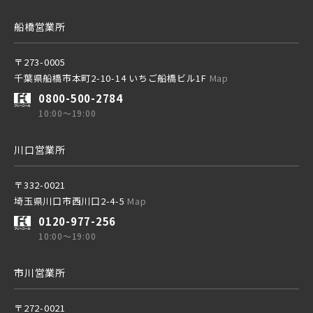
京成千葉線
船橋営業所
東京メトロ副都心線
20棟以上の大型分譲
〒273-0005
千葉県船橋市本町2-10-14 いちご船橋ビル1F
Map
京王井の頭線
0800-500-2784
10:00～19:00
西武線
千葉都市モノレール
川口営業所
西武池袋線
〒332-0021
埼玉県川口市西川口2-4-5
Map
0120-977-256
西武新宿線
10:00～19:00
物件を検索する
市川営業所
西武有楽町線
ブランドを知る
〒272-0021