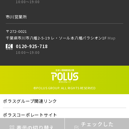
10:00～19:00
市川営業所
西武有楽町線
ブランドを知る
その他鉄道
〒272-0021
千葉県市川市八幡2-5-19 レ・ソール本八幡パラシオン1F
Map
西武豊島線
0120-925-718
東京メトロ有楽町線
10:00～19:00
東京メトロ千代田線
その他鉄道
©POLUS GROUP. ALL RIGHTS RESERVED
北総鉄道
東京メトロ有楽町線
ポラスグループ関連リンク
ポラスコーポレートサイト
埼玉高速鉄道
東京メトロ千代田線
ポラスの企業概要
チェックした
表示の切り替え