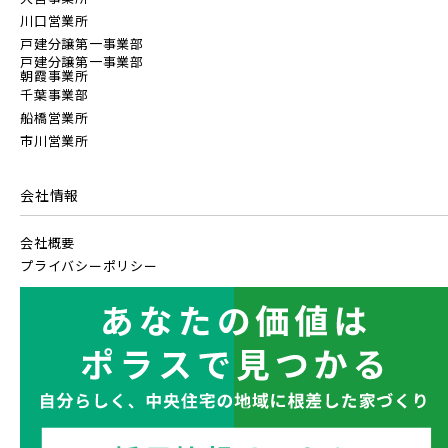
指定なし
すぐに入居可能
【予告広告】◆京成本線・京成押上線「青砥」駅徒歩8分の駅
JR常磐線 [上野～仙台]
販売開始前
JR常磐線 [各駅停車]
川口営業所
近プロジェクト始動!!◆京成押上線「京成立石」駅徒歩10分◆
戸建分譲第一事業部
販売開始前の物件
京成本線「お花茶屋」駅徒歩15分〈モデルハ...
戸建分譲第一事業部
朝霞事業所
JR中央・総武線 [各駅停車]
JR常磐線 [快速]
千葉事業部
船橋営業所
地図内の物件アイコンを
見学OK
東京都葛飾区
市川営業所
【予告広告】リーズン青砥 アイ・ラウンジ
クリックすると
千葉県市川市
埼玉県北足立郡伊奈町
JR総武線 [快速]
【予告広告】◆京成本線・京成押上線「青砥」駅徒歩8分の駅
JR常磐線 [上野～仙台]
このカコミに
千葉県船橋市
千葉県流山市
販売開始前
近プロジェクト始動!!◆京成押上線「京成立石」駅徒歩10分◆
会社情報
物件概要が表示されます
京成本線「お花茶屋」駅徒歩15分〈モデルハ...
JR京葉線
会社概要
JR中央・総武線 [各駅停車]
プライバシーポリシー
地図内の物件アイコンを
JR成田線 [我孫子～成田]
クリックすると
JR総武線 [快速]
このカコミに
千葉県船橋市
千葉県流山市
駅から10分以内
埼玉県川越市
埼玉県川口市
物件概要が表示されます
JR中央線
JR京葉線