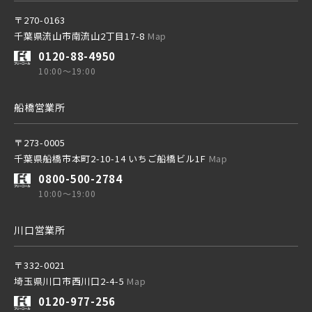
20棟以上の大型分譲
〒270-0163
千葉県流山市南流山2丁目17-8
Map
京成成田スカイアクセス線
0120-88-4950
10:00～19:00
西武線
京成千葉線
船橋営業所
20棟以上の大型分譲
西武池袋線
〒273-0005
千葉県船橋市本町2-10-14 いちご船橋ビル1F
Map
0800-500-2784
西武新宿線
10:00～19:00
西武線
川口営業所
西武有楽町線
ブランドを知る
西武池袋線
〒332-0021
埼玉県川口市西川口2-4-5
Map
西武豊島線
0120-977-256
西武新宿線