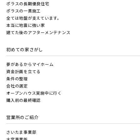
JR京浜東北線
ポラスの長期優良住宅
画像から探す
ポラスの一貫施工
全ては地盤が支えています。
画像
JR東北本線 [宇都宮線]
本当に地震に強い家
JR埼京線
地域
建てた後のアフターメンテナンス
すべて
外観
内観
すぐに入居可能
JR高崎線
すべて
埼玉県
千葉県
初めての家さがし
キッチン
その他 関連画像
JR川越線
地図にあるご希望の物件アイコンをクリックすると
物件詳細が表示されます
夢があるからマイホーム
画像
JR武蔵野線
こだわり条件
資金計画を立てる
見学OK
見学不可
JR東北本線 [宇都宮線]
条件の整理
会社の選定
すべて
外観
内観
指定なし
すぐに入居可能
すぐに入居可能
オープンハウス実施中に行く
JR常磐線 [各駅停車]
JR高崎線
購入前の最終確認
キッチン
その他 関連画像
販売開始前の物件
地図にあるご希望の物件アイコンをクリックすると
物件詳細が表示されます
営業所のご紹介
JR常磐線 [快速]
JR武蔵野線
こだわり条件
見学OK
見学不可
見学OK
東京都葛飾区
さいたま事業部
【予告広告】リーズン青砥 アイ・ラウンジ
千葉県市川市
埼玉県北足立郡伊奈町
大宮事業所