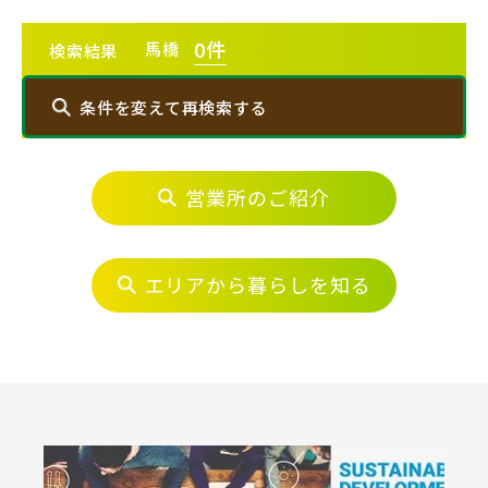
エリアから探す
0
件
馬橋
検索結果
埼玉・中央エリア(50)
条件を変えて再検索する
さいたま市(19)
営業所のご紹介
エリアから探す
さいたま市西区(4)
さいたま市北区(2)
さいたま市大宮区(0)
さいたま市見沼区(5)
埼玉・中央エリア(50)
エリアから暮らしを知る
さいたま市中央区(0)
さいたま市桜区(2)
さいたま市(19)
さいたま市浦和区(0)
さいたま市南区(5)
さいたま市西区(4)
さいたま市北区(2)
さいたま市緑区(1)
さいたま市岩槻区(0)
さいたま市大宮区(0)
さいたま市見沼区(5)
川越市(3)
川口市(11)
所沢市(1)
さいたま市中央区(0)
さいたま市桜区(2)
上尾市(2)
蕨市(0)
戸田市(0)