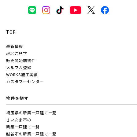
八千代市(1)
鎌ケ谷市(2)
浦安市(0)
三郷市(2)
幸手市(0)
吉川市(0)
白井市(0)
千葉市(2)
TOP
千葉・京葉エリア(19)
千葉・常磐エリア(16)
最新情報
市川市(5)
船橋市(8)
習志野市(1)
現地ご見学
販売開始前物件
守谷市(0)
松戸市(4)
野田市(1)
八千代市(1)
鎌ケ谷市(2)
浦安市(0)
メルマガ登録
WORKS施工実績
柏市(3)
流山市(4)
我孫子市(4)
白井市(0)
千葉市(2)
カスタマーセンター
東京都(6)
千葉・常磐エリア(16)
物件を探す
埼玉県の新築一戸建て一覧
練馬区(1)
足立区(0)
葛飾区(2)
守谷市(0)
松戸市(4)
野田市(1)
さいたま市の
江戸川区(1)
東久留米市(2)
柏市(3)
流山市(4)
我孫子市(4)
新築一戸建て一覧
越谷市の新築一戸建て一覧