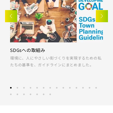
さいたま市浦和区(0)
さいたま市南区(5)
朝霞市(1)
志木市(0)
和光市(1)
さいたま市緑区(1)
さいたま市岩槻区(0)
新座市(2)
桶川市(2)
久喜市(1)
川越市(3)
川口市(11)
所沢市(1)
富士見市(0)
蓮田市(1)
ふじみ野市(1)
上尾市(2)
蕨市(0)
戸田市(0)
白岡市(0)
北足立郡伊奈町(5)
SDGsへの取組み
K
朝霞市(1)
志木市(0)
和光市(1)
埼玉・東部エリア(16)
ま
環境に、人にやさしい街づくりを実現するための私
桐
新座市(2)
桶川市(2)
久喜市(1)
たちの基準を、ガイドラインにまとめました。
ラ
春日部市(5)
草加市(0)
越谷市(9)
富士見市(0)
蓮田市(1)
ふじみ野市(1)
三郷市(2)
幸手市(0)
吉川市(0)
白岡市(0)
北足立郡伊奈町(5)
千葉・京葉エリア(19)
埼玉・東部エリア(16)
市川市(5)
船橋市(8)
習志野市(1)
春日部市(5)
草加市(0)
越谷市(9)