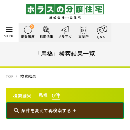
0
MENU
採用情報
メルマガ
閲覧履歴
事業所
Q&A
「馬橋」検索結果一覧
TOP
検索結果
0
件
馬橋
検索結果
条件を変えて再検索する ＋