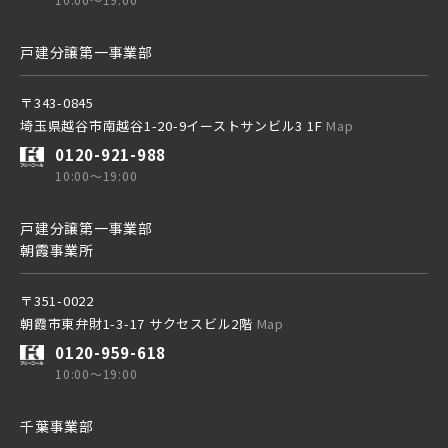
東武アーバンパークライン
戸建分譲第一事業部
京成線
東武東上本線
〒343-0845
埼玉県越谷市南越谷1-20-9イーストサンビル3 1F
土地面積50坪以上
Map
京成松戸線
0120-921-988
10:00～19:00
京成本線
京成線
戸建分譲第一事業部
朝霞事業所
京成押上線
土地面積50坪以上
京成松戸線
〒351-0022
朝霞市東弁財1-3-17 サクセスビル2階
Map
0120-959-618
京成成田スカイアクセス線
京成本線
10:00～19:00
千葉事業部
京成千葉線
京成押上線