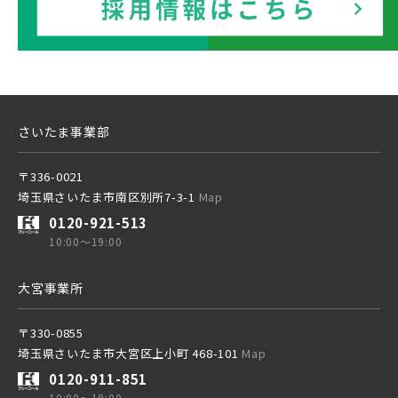
JR成田線 [我孫子～成田]
駅から10分以内
東武鉄道
埼玉県川越市
埼玉県川口市
JR中央線
さらに表示する
東武スカイツリーライン
さいたま事業部
〒336-0021
東武日光線
埼玉県さいたま市南区別所7-3-1
Map
東武鉄道
小学校まで徒歩圏内
0120-921-513
さらに表示する
10:00～19:00
東武アーバンパークライン
東武スカイツリーライン
大宮事業所
東武東上本線
〒330-0855
東武日光線
埼玉県さいたま市大宮区上小町 468-101
Map
小学校まで徒歩圏内
0120-911-851
10:00～19:00