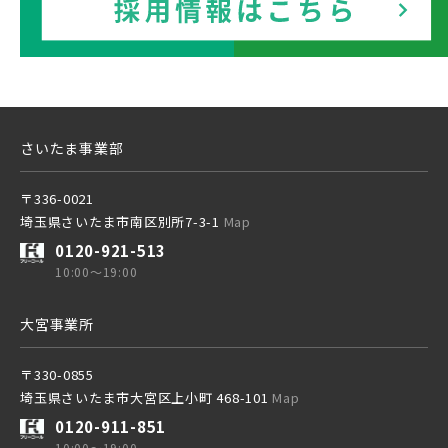
JR成田線 [我孫子～成田]
駅から10分以内
東武鉄道
埼玉県春日部市
埼玉県春日部市
JR中央線
さらに表示する
東武スカイツリーライン
さいたま事業部
〒336-0021
東武日光線
埼玉県さいたま市南区別所7-3-1
Map
東武鉄道
小学校まで徒歩圏内
0120-921-513
さらに表示する
10:00～19:00
東武アーバンパークライン
東武スカイツリーライン
大宮事業所
東武東上本線
〒330-0855
東武日光線
埼玉県さいたま市大宮区上小町 468-101
Map
小学校まで徒歩圏内
0120-911-851
10:00～19:00