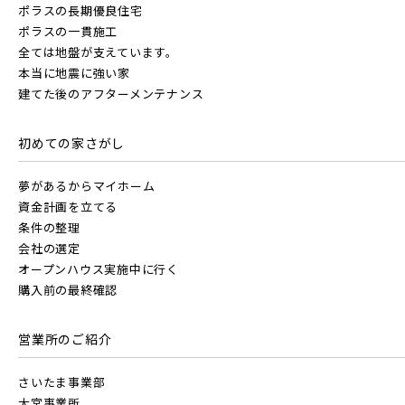
JR京浜東北線
ポラスの長期優良住宅
画像から探す
ポラスの一貫施工
全ては地盤が支えています。
画像
JR東北本線 [宇都宮線]
本当に地震に強い家
JR埼京線
地域
建てた後のアフターメンテナンス
すべて
外観
内観
すぐに入居可能
JR高崎線
すべて
埼玉県
千葉県
初めての家さがし
キッチン
その他 関連画像
JR川越線
地図にあるご希望の物件アイコンをクリックすると
物件詳細が表示されます
夢があるからマイホーム
画像
JR武蔵野線
こだわり条件
資金計画を立てる
見学OK
見学不可
JR東北本線 [宇都宮線]
条件の整理
会社の選定
すべて
外観
内観
指定なし
すぐに入居可能
すぐに入居可能
オープンハウス実施中に行く
JR常磐線 [各駅停車]
JR高崎線
購入前の最終確認
キッチン
その他 関連画像
販売開始前の物件
地図にあるご希望の物件アイコンをクリックすると
物件詳細が表示されます
営業所のご紹介
JR常磐線 [快速]
JR武蔵野線
こだわり条件
見学OK
見学不可
見学OK
東京都葛飾区
さいたま事業部
【予告広告】リーズン青砥 アイ・ラウンジ
千葉県千葉市稲毛区
埼玉県川越市
大宮事業所