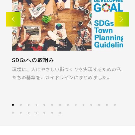
さいたま市浦和区(0)
さいたま市南区(6)
朝霞市(1)
志木市(0)
和光市(1)
さいたま市緑区(1)
さいたま市岩槻区(0)
新座市(2)
桶川市(2)
久喜市(1)
川越市(3)
川口市(11)
所沢市(1)
富士見市(0)
蓮田市(1)
ふじみ野市(1)
上尾市(2)
蕨市(0)
戸田市(0)
白岡市(0)
北足立郡伊奈町(4)
SDGsへの取組み
K
朝霞市(1)
志木市(0)
和光市(1)
埼玉・東部エリア(16)
ま
環境に、人にやさしい街づくりを実現するための私
桐
新座市(2)
桶川市(2)
久喜市(1)
たちの基準を、ガイドラインにまとめました。
ラ
春日部市(5)
草加市(0)
越谷市(9)
富士見市(0)
蓮田市(1)
ふじみ野市(1)
三郷市(2)
幸手市(0)
吉川市(0)
白岡市(0)
北足立郡伊奈町(4)
千葉・京葉エリア(18)
埼玉・東部エリア(16)
市川市(4)
船橋市(8)
習志野市(1)
春日部市(5)
草加市(0)
越谷市(9)