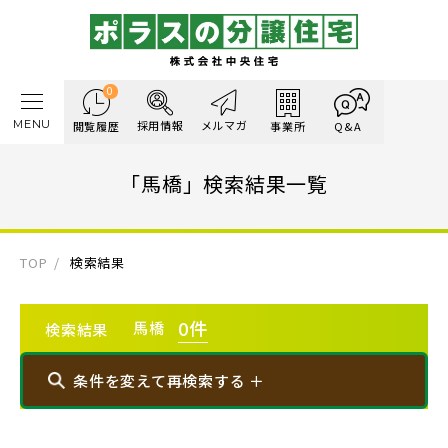
0
MENU
採用情報
メルマガ
閲覧履歴
事業所
Q&A
「馬橋」検索結果一覧
TOP
検索結果
0
件
馬橋
検索結果
条件を変えて再検索する ＋