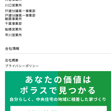
指定なし
すぐに入居可能
【予告広告】◆京成本線・京成押上線「青砥」駅徒歩8分の駅
JR常磐線 [上野～仙台]
販売開始前
JR常磐線 [各駅停車]
川口営業所
近プロジェクト始動!!◆京成押上線「京成立石」駅徒歩10分◆
戸建分譲第一事業部
販売開始前の物件
京成本線「お花茶屋」駅徒歩15分〈3駅2路線...
戸建分譲第一事業部
朝霞事業所
JR中央・総武線 [各駅停車]
JR常磐線 [快速]
千葉事業部
船橋営業所
地図内の物件アイコンを
見学OK
東京都葛飾区
市川営業所
【予告広告】リーズン青砥 アイ・ラウンジ
クリックすると
千葉県千葉市稲毛区
埼玉県川越市
JR総武線 [快速]
【予告広告】◆京成本線・京成押上線「青砥」駅徒歩8分の駅
JR常磐線 [上野～仙台]
このカコミに
埼玉県川口市
埼玉県所沢市
販売開始前
近プロジェクト始動!!◆京成押上線「京成立石」駅徒歩10分◆
会社情報
物件概要が表示されます
京成本線「お花茶屋」駅徒歩15分〈3駅2路線...
JR京葉線
会社概要
JR中央・総武線 [各駅停車]
プライバシーポリシー
地図内の物件アイコンを
JR成田線 [我孫子～成田]
クリックすると
JR総武線 [快速]
このカコミに
埼玉県川口市
埼玉県所沢市
駅から10分以内
埼玉県春日部市
埼玉県春日部市
物件概要が表示されます
JR中央線
JR京葉線