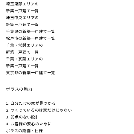
埼玉東部エリアの
東京都(5)
新築一戸建て一覧
物件を検索する
埼玉中央エリアの
新築一戸建て一覧
足立区(0)
葛飾区(2)
江戸川区(1)
千葉県の新築一戸建て一覧
松戸市の新築一戸建て一覧
東久留米市(2)
駅から探す
千葉・常磐エリアの
新築一戸建て一覧
千葉・京葉エリアの
地図から探す
新築一戸建て一覧
JR
物件を検索する
東京都の新築一戸建て一覧
テーマから探す
JR京浜東北線
ポラスの魅力
画像から探す
駅から探す
1. 自分だけの家が見つかる
地図から探す
2. つくっているのは家だけじゃない
JR埼京線
地域
JR
3. 弱点のない設計
4. お客様の安心のために
テーマから探す
ポラスの設備・仕様
すべて
埼玉県
千葉県
JR川越線