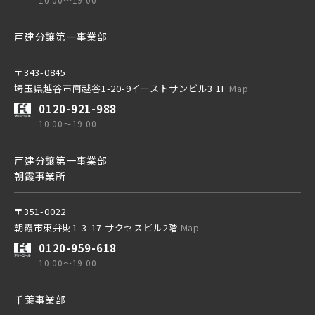
東武アーバンパークライン
戸建分譲第一事業部
京成線
東武東上本線
〒343-0845
埼玉県越谷市南越谷1-20-9イーストサンビル3 1F
土地面積50坪以上
Map
京成松戸線
0120-921-988
10:00～19:00
京成本線
京成線
戸建分譲第一事業部
朝霞事業所
京成押上線
土地面積50坪以上
京成松戸線
〒351-0022
朝霞市東弁財1-3-17 サクセスビル2階
Map
0120-959-618
京成成田スカイアクセス線
京成本線
10:00～19:00
千葉事業部
京成千葉線
京成押上線