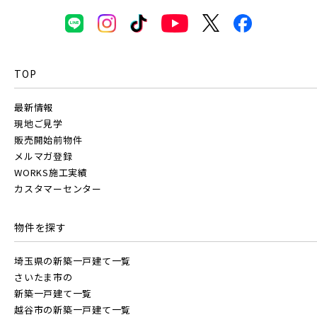
八千代市(1)
鎌ケ谷市(2)
浦安市(0)
三郷市(2)
幸手市(0)
吉川市(0)
白井市(0)
千葉市(2)
TOP
千葉・京葉エリア(18)
千葉・常磐エリア(16)
最新情報
市川市(4)
船橋市(8)
習志野市(1)
現地ご見学
販売開始前物件
守谷市(0)
松戸市(4)
野田市(1)
八千代市(1)
鎌ケ谷市(2)
浦安市(0)
メルマガ登録
WORKS施工実績
柏市(3)
流山市(4)
我孫子市(4)
白井市(0)
千葉市(2)
カスタマーセンター
東京都(5)
千葉・常磐エリア(16)
物件を探す
埼玉県の新築一戸建て一覧
足立区(0)
葛飾区(2)
江戸川区(1)
守谷市(0)
松戸市(4)
野田市(1)
さいたま市の
東久留米市(2)
柏市(3)
流山市(4)
我孫子市(4)
新築一戸建て一覧
越谷市の新築一戸建て一覧