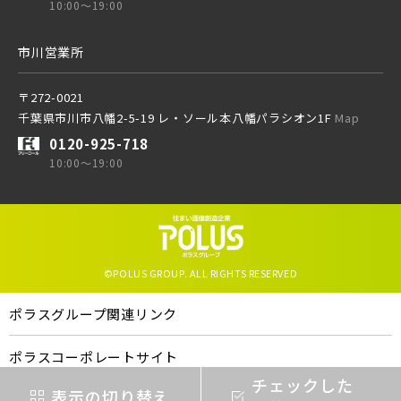
10:00～19:00
東京メトロ有楽町線
市川営業所
ブランドを知る
東京メトロ千代田線
〒272-0021
その他鉄道
千葉県市川市八幡2-5-19 レ・ソール本八幡パラシオン1F
Map
0120-925-718
北総鉄道
10:00～19:00
東京メトロ有楽町線
埼玉高速鉄道
東京メトロ千代田線
©POLUS GROUP. ALL RIGHTS RESERVED
東京メトロ東西線
北総鉄道
ポラスグループ関連リンク
ポラスコーポレートサイト
都営新宿線
埼玉高速鉄道
ポラスの企業概要
チェックした
表示の切り替え