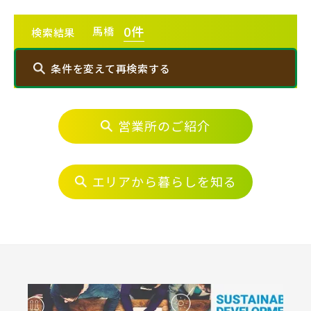
エリアから探す
0
件
馬橋
検索結果
埼玉・中央エリア(50)
条件を変えて再検索する
さいたま市(20)
営業所のご紹介
エリアから探す
さいたま市西区(4)
さいたま市北区(2)
さいたま市大宮区(0)
さいたま市見沼区(5)
埼玉・中央エリア(50)
エリアから暮らしを知る
さいたま市中央区(0)
さいたま市桜区(2)
さいたま市(20)
さいたま市浦和区(0)
さいたま市南区(6)
さいたま市西区(4)
さいたま市北区(2)
さいたま市緑区(1)
さいたま市岩槻区(0)
さいたま市大宮区(0)
さいたま市見沼区(5)
川越市(3)
川口市(11)
所沢市(1)
さいたま市中央区(0)
さいたま市桜区(2)
上尾市(2)
蕨市(0)
戸田市(0)