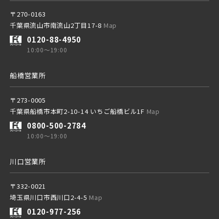
20棟以上の大型分譲
〒270-0163
千葉県流山市南流山2丁目17-8
Map
京成成田スカイアクセス線
0120-88-4950
10:00～19:00
西武線
京成千葉線
船橋営業所
20棟以上の大型分譲
西武池袋線
〒273-0005
千葉県船橋市本町2-10-14 いちご船橋ビル1F
Map
0800-500-2784
西武新宿線
10:00～19:00
西武線
川口営業所
ブランドを知る
西武池袋線
〒332-0021
その他鉄道
埼玉県川口市西川口2-4-5
Map
0120-977-256
西武新宿線