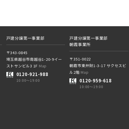
土地面積50坪以上
・総武線 [各駅停車]
千葉県船橋市
線 [上野～仙台]
線 [快速]
・総武線 [各駅停車]
戸建分譲第一事業部
戸建分譲第一事業部
朝霞事業所
葉線
〒343-0845
線 [快速]
〒351-0022
埼玉県越谷市南越谷1-20-9イー
朝霞市東弁財1-3-17 サクセスビ
さらに表示する
ストサンビル3 1F
Map
線 [我孫子～成田]
ル2階
Map
0120-921-988
葉線
0120-959-618
10:00～19:00
10:00～19:00
央線
さらに表示する
線 [我孫子～成田]
央線