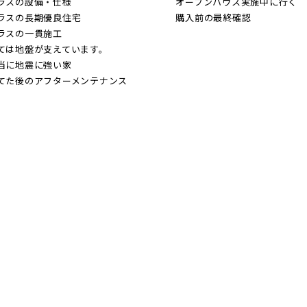
本線 [宇都宮線]
ラスの設備・仕様
オープンハウス実施中に行く
ラスの長期優良住宅
購入前の最終確認
越線
埼玉県ふじみ野市
なし
すぐに入居可能
販売開始
ラスの一貫施工
ては地盤が支えています。
崎線
当に地震に強い家
販売開始前
本線 [宇都宮線]
てた後のアフターメンテナンス
蔵野線
埼玉県ふじみ野市
崎線
線 [各駅停車]
蔵野線
見学OK
見学不可
線 [快速]
土地面積50坪以上
線 [各駅停車]
千葉県船橋市
線 [上野～仙台]
見学OK
見学不可
線 [快速]