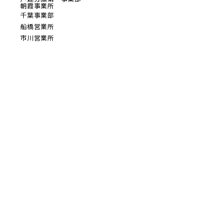
【予告広告】〈モデルハウス完成〉8月22日(土)よ
朝霞事業所
り公開開始。◆京成本線・京成押上線「青砥」駅
千葉事業部
千葉県千葉市稲毛区
徒歩8分の駅近プロジェクト始動!!◆京成押上線
前の物件
船橋営業所
「京成立石」駅徒歩1...
見学OK
千葉県市川市
市川営業所
REASON市川 リファインドリビングコンセ
駅から10分以内
プト
地図内の物件アイコンを
【8月ご案内会】お盆期間のご見学・ご相談受付
千葉県千葉市稲毛区
中!10:00 ～ 17:00(事前予約制)・8月 8日(土) ～ 8
クリックすると
月11日(火)・8月15日(土) ・ 8月16日(日)◆みらい
このカコミに
エコ住宅2026事...
物件概要が表示されます
地図内の物件アイコンを
クリックすると
20棟以上の大型分譲
このカコミに
千葉県船橋市
物件概要が表示されます