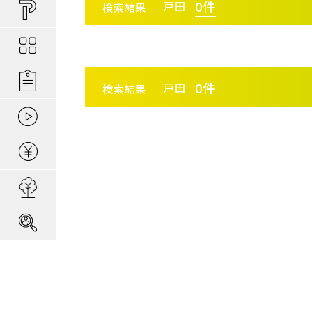
買い物しやすい
ポラスの長期優
安心な場所であ
0
件
戸田
検索結果
ポラスの魅力
分譲地ってなにがい
お金のコト
ポラスの一貫施
景観協定のある
最新情報
コンセプトのあ
施工実績
エリアから探す
駅か
家のコト
全ては地盤が支
家族にやさしい家づ
0
件
戸田
森の空気を楽しむ
検索結果
動画ギャラリー
冬の暮らしを快
子育てのコト
本当に地震に強
住宅ローンシミュレーター
さいたま
建てた後のアフ
エリアから探す
駅か
埼玉・中央エリア(50)
さいた
用地募集
さいた
採用情報
さいたま
さいた
埼玉・中央エリア(50)
さいた
所沢市(
さいた
朝霞市(