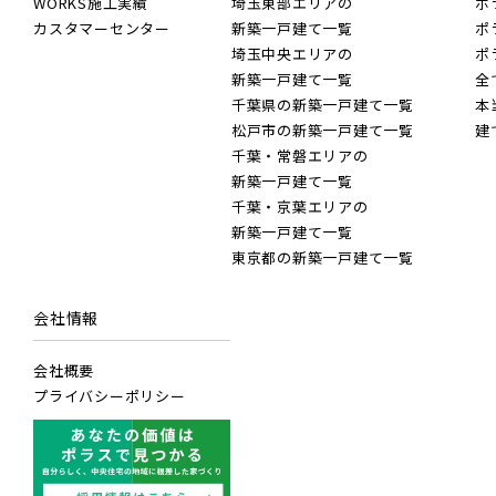
JR東北
WORKS施工実績
埼玉東部エリアの
ポ
カスタマーセンター
新築一戸建て一覧
ポ
JR川
埼玉県越谷市
指定
埼玉中央エリアの
ポ
こだわり条件
新築一戸建て一覧
全
JR高
千葉県の新築一戸建て一覧
本
すぐに入居可能
JR東北
松戸市の新築一戸建て一覧
建
千葉・常磐エリアの
JR武
埼玉県越谷市
新築一戸建て一覧
千葉・京葉エリアの
JR高
新築一戸建て一覧
JR常磐
東京都の新築一戸建て一覧
JR武
会社情報
JR常磐
小学校まで徒歩圏内
会社概要
JR常磐
千葉県千葉市美浜区
プライバシーポリシー
JR常磐
JR常磐