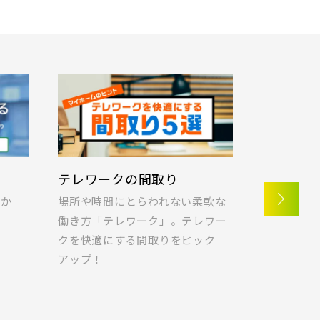
)
川口市(11)
0)
蓮田市(1)
戸田市(0)
奈町(5)
)
新座市(2)
)
三郷市(2)
0)
蓮田市(1)
奈町(5)
1)
八千代市(1)
)
三郷市(2)
IoTのある暮らし
ポラス標準仕様 
)
千葉市(2)
子育てLIFEを安心・快適に。IoT
暮らしに欠かせない家事
とはどんなものがあるのか、ご紹
ヤ｣を｢快適・便利｣に
)
柏市(2)
1)
八千代市(1)
介します！
る､アイデアが詰まった
ご紹介します｡
)
千葉市(2)
)
江戸川区(1)
)
柏市(2)