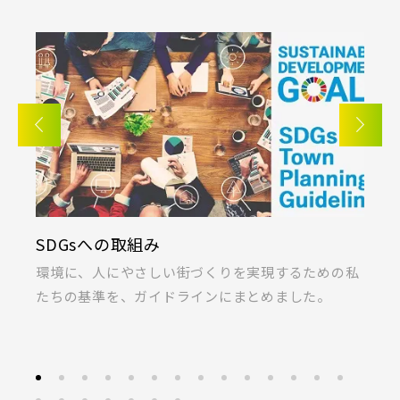
さいたま市大宮区(0)
さいたま市見沼区(5)
さいたま市中央区(0)
さいたま市桜区(2)
東武鉄道
さいたま市浦和区(0)
さいたま市南区(5)
さらに表示する
東武スカイツリーライン
さいたま市緑区(1)
さいたま市岩槻区(0)
川越市(3)
川口市(11)
所沢市(1)
東武日光線
上尾市(2)
蕨市(0)
戸田市(0)
小学校まで徒歩圏内
KIRINOKA(キリノカ)
朝霞市(1)
志木市(0)
和光市(1)
東武アーバンパークライン
ための私
桐製品の開発と制作に力を注ぐ「厚川産業」と「ポ
新座市(2)
桶川市(2)
久喜市(1)
た。
ラス」の共同開発による無垢桐材の壁パネル。
富士見市(0)
蓮田市(1)
ふじみ野市(1)
東武東上本線
白岡市(0)
北足立郡伊奈町(5)