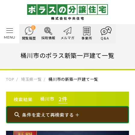
0
MENU
採用情報
メルマガ
閲覧履歴
事業所
Q&A
桶川市のポラス新築一戸建て一覧
TOP
埼玉県一覧
桶川市の新築一戸建て一覧
2
件
桶川市
検索結果
条件を変えて再検索する ＋