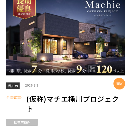
エリアから探す
埼玉・中央エリア(50)
さいたま市(19)
さいたま市西区(4)
さいたま市北区(2)
さいたま市大宮区(0)
さいたま市見沼区(5)
さいたま市中央区(0)
さいたま市桜区(2)
2026.8.3
桶川市
さいたま市浦和区(0)
さいたま市南区(5)
(仮称)マチエ桶川プロジェク
予告広告
さいたま市緑区(1)
さいたま市岩槻区(0)
ト
川越市(3)
川口市(11)
所沢市(1)
販売前物件
上尾市(2)
蕨市(0)
戸田市(0)