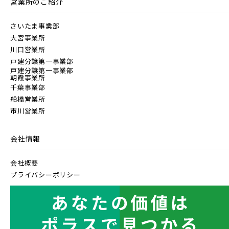
営業所のご紹介
JR武蔵野線
こだわり条件
見学OK
見学不可
東京メトロ東西線
さいたま事業部
大宮事業所
指定なし
すぐに入居可能
JR常磐線 [各駅停車]
川口営業所
都営新宿線
戸建分譲第一事業部
販売開始前の物件
戸建分譲第一事業部
朝霞事業所
JR常磐線 [快速]
千葉事業部
埼玉新都市交通 [伊奈線]
船橋営業所
見学OK
東京都葛飾区
市川営業所
【予告広告】リーズン青砥 アイ・ラウンジ
埼玉県越谷市
埼玉県ふじみ野市
【予告広告】〈モデルハウス完成〉8月22日(土)より公開開
JR常磐線 [上野～仙台]
販売開始前
つくばエクスプレス
始。◆京成本線・京成押上線「青砥」駅徒歩8分の駅近プロ
会社情報
ジェクト始動!!◆京成押上線「京成立石」駅徒歩1...
会社概要
JR中央・総武線 [各駅停車]
都営大江戸線
プライバシーポリシー
地図内の物件アイコンを
クリックすると
JR総武線 [快速]
東葉高速鉄道
このカコミに
千葉県千葉市稲毛区
千葉県千葉市美浜区
物件概要が表示されます