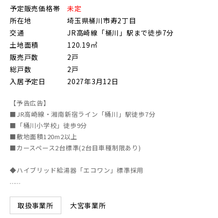
予定販売価格帯
未定
朝霞市(1)
志木市(0)
和光市(1)
所在地
埼玉県桶川市寿2丁目
交通
JR高崎線「桶川」駅まで徒歩7分
新座市(2)
桶川市(2)
久喜市(1)
土地面積
120.19㎡
富士見市(0)
蓮田市(1)
ふじみ野市(1)
販売戸数
2戸
総戸数
2戸
白岡市(0)
北足立郡伊奈町(5)
入居予定日
2027年3月12日
【予告広告】
埼玉・東部エリア(15)
■JR高崎線・湘南新宿ライン「桶川」駅徒歩7分
■「桶川小学校」徒歩9分
春日部市(5)
草加市(0)
越谷市(8)
■敷地面積120m2以上
■カースペース2台標準(2台目車種制限あり)
三郷市(2)
幸手市(0)
吉川市(0)
◆ハイブリッド給湯器「エコワン」標準採用
......
千葉・京葉エリア(17)
大宮事業所
取扱事業所
市川市(5)
船橋市(7)
習志野市(1)