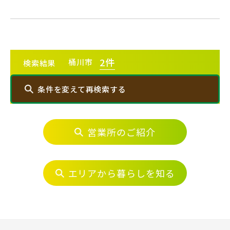
【予告広告】〈モデルハウス完成〉8月22日(土)より公開開
JR常磐線 [上野～仙台]
販売開始前
始。◆京成本線・京成押上線「青砥」駅徒歩8分の駅近プロ
ジェクト始動!!◆京成押上線「京成立石」駅徒歩1...
JR中央・総武線 [各駅停車]
2
件
桶川市
地図内の物件アイコンを
検索結果
クリックすると
JR総武線 [快速]
条件を変えて再検索する
このカコミに
千葉県千葉市稲毛区
千葉県千葉市美浜区
物件概要が表示されます
JR京葉線
営業所のご紹介
エリアから探す
JR成田線 [我孫子～成田]
埼玉・中央エリア(50)
エリアから暮らしを知る
駅から10分以内
千葉県船橋市
千葉県船橋市
さいたま市(19)
JR中央線
さいたま市西区(4)
さいたま市北区(2)