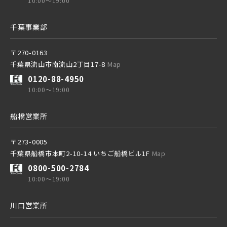
10:00～19:00
千葉事業部
京成押上線
〒270-0163
千葉県流山市南流山2丁目17-8
Map
京成成田スカイアクセス線
0120-88-4950
10:00～19:00
京成千葉線
船橋営業所
20棟以上の大型分譲
〒273-0005
千葉県船橋市本町2-10-14 いちご船橋ビル1F
Map
0800-500-2784
10:00～19:00
西武線
川口営業所
西武池袋線