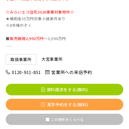
☆みらいエコ住宅2026事業対象物件☆
画像
★補助金35万円対象※諸条件あり
JR東北本線 [宇都宮線]
※8号棟のぞく
すべて
外観
内観
すぐに入居可能
■
販売価格2,990万円
～3,590万円
JR高崎線
......
キッチン
その他 関連画像
地図にあるご希望の物件アイコンをクリックすると
物件詳細が表示されます
大宮事業所
取扱事業所
JR武蔵野線
こだわり条件
見学OK
見学不可
0120-911-851
営業所への来店予約
指定なし
すぐに入居可能
JR常磐線 [各駅停車]
資料請求をする(無料)
販売開始前の物件
見学予約をする(無料)
JR常磐線 [快速]
見学OK
東京都葛飾区
この物件をくらべる
【予告広告】リーズン青砥 アイ・ラウンジ
埼玉県越谷市
埼玉県ふじみ野市