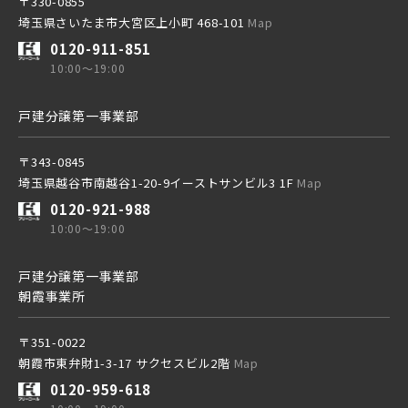
〒330-0855
東武日光線
埼玉県さいたま市大宮区上小町 468-101
Map
小学校まで徒歩圏内
0120-911-851
10:00～19:00
東武アーバンパークライン
戸建分譲第一事業部
東武東上本線
〒343-0845
埼玉県越谷市南越谷1-20-9イーストサンビル3 1F
Map
0120-921-988
10:00～19:00
京成線
戸建分譲第一事業部
朝霞事業所
土地面積50坪以上
京成松戸線
〒351-0022
朝霞市東弁財1-3-17 サクセスビル2階
Map
0120-959-618
京成本線