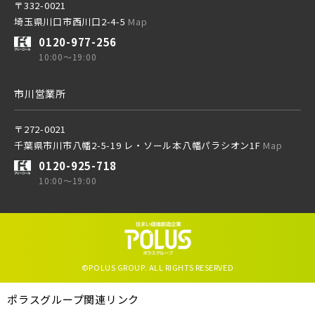
〒332-0021
埼玉県川口市西川口2-4-5
Map
0120-977-256
西武新宿線
10:00～19:00
市川営業所
西武有楽町線
ブランドを知る
〒272-0021
千葉県市川市八幡2-5-19 レ・ソール本八幡パラシオン1F
Map
西武豊島線
0120-925-718
10:00～19:00
その他鉄道
©POLUS GROUP. ALL RIGHTS RESERVED
東京メトロ有楽町線
ポラスグループ関連リンク