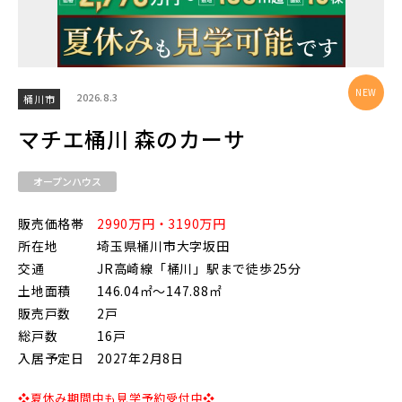
物件を検索する
2026.8.3
桶川市
マチエ桶川 森のカーサ
駅から探す
地図から探す
オープンハウス
JR
販売価格帯
2990万円・3190万円
テーマから探す
所在地
埼玉県桶川市大字坂田
JR京浜東北線
交通
JR高崎線「桶川」駅まで徒歩25分
画像から探す
土地面積
146.04㎡～147.88㎡
販売戸数
2戸
JR埼京線
総戸数
16戸
地域
入居予定日
2027年2月8日
すべて
埼玉県
千葉県
❖夏休み期間中も見学予約受付中❖
JR川越線