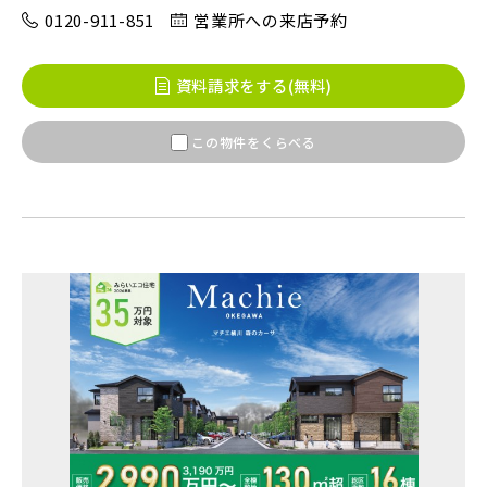
0120-911-851
営業所への来店予約
八千代市(1)
鎌ケ谷市(1)
浦安市(0)
資料請求をする(無料)
白井市(0)
千葉市(2)
この物件をくらべる
千葉・常磐エリア(14)
守谷市(0)
松戸市(4)
野田市(0)
柏市(2)
流山市(4)
我孫子市(4)
東京都(7)
練馬区(2)
足立区(0)
葛飾区(2)
江戸川区(1)
東久留米市(2)