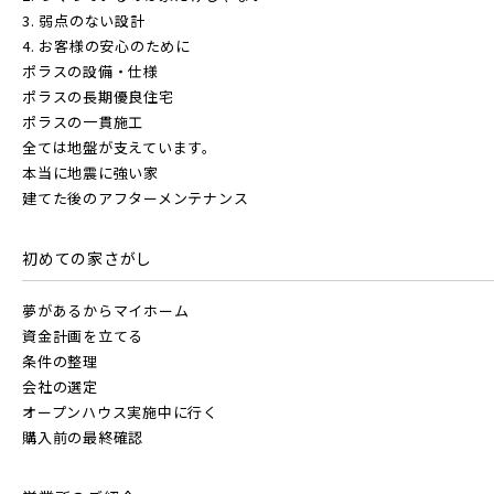
JR
3. 弱点のない設計
4. お客様の安心のために
テーマから探す
ポラスの設備・仕様
JR京浜東北線
ポラスの長期優良住宅
画像から探す
その他鉄道
ポラスの一貫施工
全ては地盤が支えています。
本当に地震に強い家
JR埼京線
地域
東京メトロ有楽町線
建てた後のアフターメンテナンス
すべて
埼玉県
千葉県
初めての家さがし
JR川越線
東京メトロ千代田線
夢があるからマイホーム
画像
資金計画を立てる
JR東北本線 [宇都宮線]
条件の整理
北総鉄道
会社の選定
すべて
外観
内観
すぐに入居可能
オープンハウス実施中に行く
JR高崎線
購入前の最終確認
キッチン
その他 関連画像
地図にあるご希望の物件アイコンをクリックすると
埼玉高速鉄道
物件詳細が表示されます