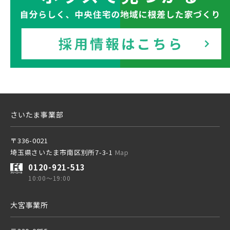
JR京葉線
東京メトロ副都心線
JR成田線 [我孫子～成田]
京王井の頭線
駅から10分以内
千葉県船橋市
千葉県船橋市
JR中央線
千葉都市モノレール
さいたま事業部
〒336-0021
埼玉県さいたま市南区別所7-3-1
Map
東武鉄道
0120-921-513
さらに表示する
10:00～19:00
物件を検索する
東武スカイツリーライン
大宮事業所