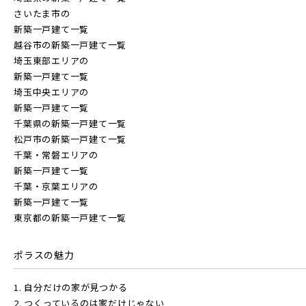
20棟以上の大型分譲
さいたま市の
柏市(2)
流山市(4)
我孫子市(4)
新築一戸建て一覧
越谷市の新築一戸建て一覧
埼玉東部エリアの
東京都(7)
新築一戸建て一覧
西武線
埼玉中央エリアの
新築一戸建て一覧
練馬区(2)
足立区(0)
葛飾区(2)
千葉県の新築一戸建て一覧
西武池袋線
松戸市の新築一戸建て一覧
江戸川区(1)
東久留米市(2)
千葉・常磐エリアの
新築一戸建て一覧
西武新宿線
千葉・京葉エリアの
新築一戸建て一覧
物件を検索する
東京都の新築一戸建て一覧
西武有楽町線
ブランドを知る
ポラスの魅力
駅から探す
西武豊島線
1. 自分だけの家が見つかる
地図から探す
2. つくっているのは家だけじゃない