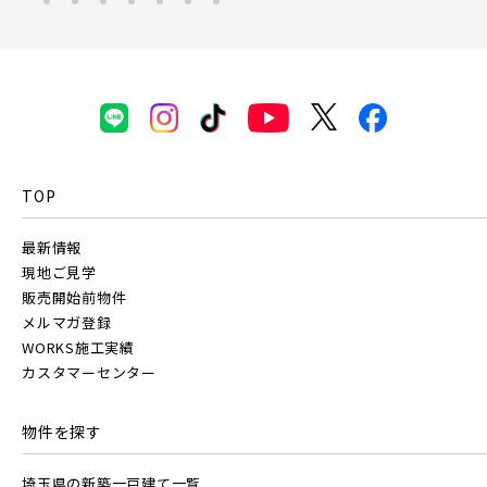
埼玉・東部エリア(15)
京成線
春日部市(5)
草加市(0)
越谷市(8)
三郷市(2)
幸手市(0)
吉川市(0)
土地面積50坪以上
京成松戸線
TOP
千葉・京葉エリア(17)
京成本線
最新情報
市川市(5)
船橋市(7)
習志野市(1)
現地ご見学
販売開始前物件
八千代市(1)
鎌ケ谷市(1)
浦安市(0)
京成押上線
メルマガ登録
WORKS施工実績
白井市(0)
千葉市(2)
カスタマーセンター
京成成田スカイアクセス線
千葉・常磐エリア(14)
物件を探す
京成千葉線
埼玉県の新築一戸建て一覧
守谷市(0)
松戸市(4)
野田市(0)