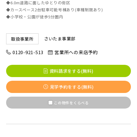
◆6.0m道路に面したゆとりの街区
◆カースペース2台駐車可能号棟あり(車種制限あり)
◆小学校・公園が徒歩5分圏内
京成線
土地面積50坪以上
さいたま事業部
取扱事業所
京成松戸線
0120-921-513
営業所への来店予約
京成本線
資料請求をする(無料)
京成押上線
見学予約をする(無料)
この物件をくらべる
京成成田スカイアクセス線
京成千葉線