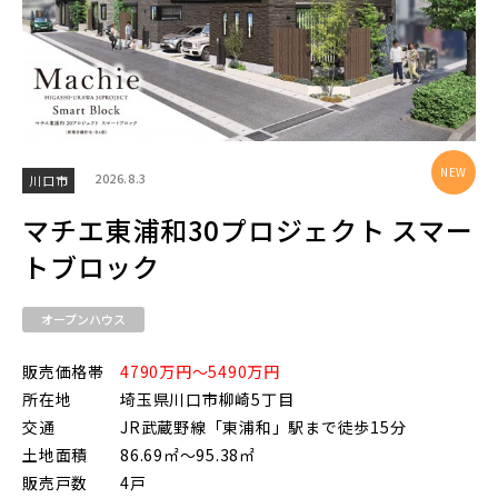
物件を検索する
駅から探す
2026.8.3
川口市
マチエ東浦和30プロジェクト スマー
地図から探す
JR
トブロック
テーマから探す
オープンハウス
JR京浜東北線
画像から探す
販売価格帯
4790万円～5490万円
所在地
埼玉県川口市柳崎5丁目
JR埼京線
地域
交通
JR武蔵野線「東浦和」駅まで徒歩15分
土地面積
86.69㎡～95.38㎡
販売戸数
4戸
すべて
埼玉県
千葉県
JR川越線