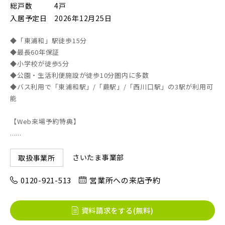
総戸数
4戸
入居予定日
2026年12月25日
画像
JR東北本線 [宇都宮線]
◆「東浦和」駅徒歩15分
◆最長60年保証
すべて
外観
内観
◆小学校が徒歩5分
すぐに入居可能
JR高崎線
◆公園・生活利便施設が徒歩10分圏内に多数
キッチン
その他 関連画像
地図にあるご希望の物件アイコンをクリックすると
◆バス利用で「東浦和駅」/「蕨駅」/「西川口駅」の3駅が利用可
物件詳細が表示されます
能
JR武蔵野線
こだわり条件
見学OK
見学不可
【Web来場予約特典】
......
指定なし
すぐに入居可能
JR常磐線 [各駅停車]
さいたま事業部
取扱事業所
販売開始前の物件
0120-921-513
営業所への来店予約
JR常磐線 [快速]
見学OK
東京都葛飾区
資料請求をする(無料)
【予告広告】リーズン青砥 アイ・ラウンジ
千葉県千葉市稲毛区
千葉県千葉市美浜区