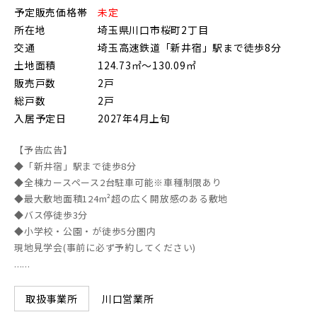
予定販売価格帯
未定
朝霞市(1)
志木市(0)
和光市(1)
所在地
埼玉県川口市桜町2丁目
交通
埼玉高速鉄道「新井宿」駅まで徒歩8分
新座市(2)
桶川市(2)
久喜市(1)
土地面積
124.73㎡～130.09㎡
富士見市(0)
蓮田市(1)
ふじみ野市(1)
販売戸数
2戸
総戸数
2戸
白岡市(0)
北足立郡伊奈町(5)
入居予定日
2027年4月上旬
【予告広告】
埼玉・東部エリア(15)
◆「新井宿」駅まで徒歩8分
◆全棟カースペース2台駐車可能※車種制限あり
春日部市(5)
草加市(0)
越谷市(8)
◆最大敷地面積124m²超の広く開放感のある敷地
◆バス停徒歩3分
三郷市(2)
幸手市(0)
吉川市(0)
◆小学校・公園・が徒歩5分圏内
現地見学会(事前に必ず予約してください)
......
千葉・京葉エリア(18)
川口営業所
取扱事業所
市川市(5)
船橋市(7)
習志野市(1)