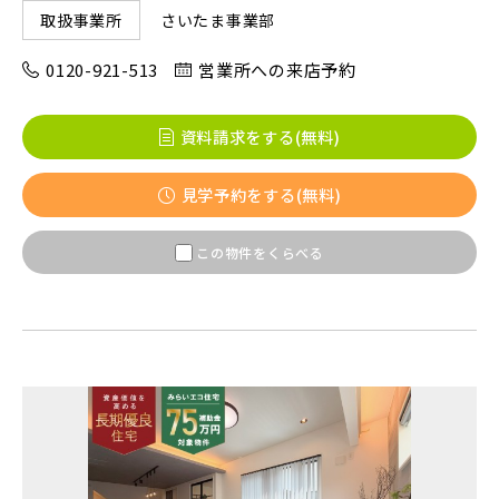
さいたま事業部
取扱事業所
東京メトロ東西線
0120-921-513
営業所への来店予約
都営新宿線
資料請求をする(無料)
見学予約をする(無料)
埼玉新都市交通 [伊奈線]
この物件をくらべる
つくばエクスプレス
都営大江戸線
東葉高速鉄道