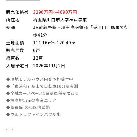
販売価格帯
3290万円～4690万円
所在地
埼玉県川口市大字神戸字東
交通
JR武蔵野線・埼玉高速鉄道「東川口」駅まで徒
歩41分
土地面積
111.16㎡～120.49㎡
販売戸数
6戸
総戸数
12戸
入居予定日
2026年11月2日
◆現地モデルハウス内覧予約受付中
◆「東浦和」駅まで自転車10分※実測
◆全棟カースペース2台※車種制限あり
◆標高約17mの高台エリア
◆幅員6mの街区内道路
◆ウルトラファインバブル水
......