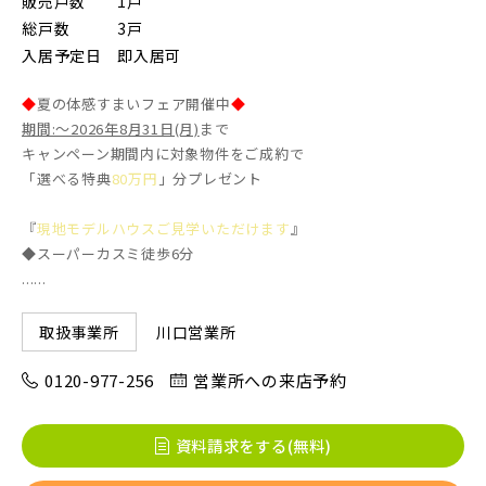
販売戸数
1戸
総戸数
3戸
入居予定日
即入居可
◆
夏の体感すまいフェア開催中
◆
期間:～2026年8月31日(月)
まで
キャンペーン期間内に対象物件をご成約で
「選べる特典
80万円
」分プレゼント
『
現地モデルハウスご見学いただけます
』
◆スーパーカスミ徒歩6分
......
川口営業所
取扱事業所
0120-977-256
営業所への来店予約
資料請求をする(無料)