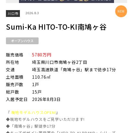
2026.8.3
川口市
Sumi-Ka HITO-TO-KI南鳩ヶ谷
オープンハウス
販売価格
5780万円
所在地
埼玉県川口市南鳩ヶ谷2丁目
交通
埼玉高速鉄道「南鳩ヶ谷」駅まで徒歩17分
土地面積
110.76㎡
販売戸数
1戸
総戸数
15戸
入居予定日
2026年8月3日
『
現地モデルハウスOPEN!
』
◆現地モデルハウスをご見学いただけます!
◆「南鳩ヶ谷」駅徒歩17分
◆キッズデザイン賞受賞の「HITO-TO-KI BRAND」シリーズ