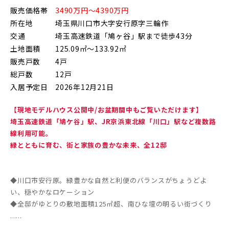
販売価格帯
3490万円～4390万円
所在地
埼玉県川口市大字安行原字三輪作
交通
埼玉高速鉄道「鳩ヶ谷」駅まで徒歩43分
土地面積
125.09㎡～133.92㎡
販売戸数
4戸
総戸数
12戸
入居予定日
2026年12月21日
【現地モデルハウス公開中/お盆期間中もご覧いただけます】
埼玉高速鉄道「鳩ケ谷」駅、JR京浜東北線「川口」駅など複数路
線利用可能。
緑とともに育む、街と家族の豊かな未来、全12邸
◆川口市安行原。緑豊かな自然と利便のバランスがちょうどよ
い、穏やかなロケーション
◆全邸がゆとりの敷地面積125㎡超、南ひな壇の明るい街づくり
......