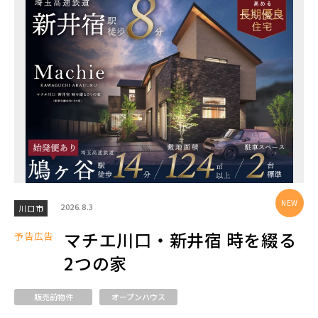
エリアから探す
埼玉・中央エリア(50)
さいたま市(19)
さいたま市西区(4)
さいたま市北区(2)
さいたま市大宮区(0)
さいたま市見沼区(5)
さいたま市中央区(0)
さいたま市桜区(2)
2026.8.3
川口市
さいたま市浦和区(0)
さいたま市南区(5)
マチエ川口・新井宿 時を綴る
予告広告
さいたま市緑区(1)
さいたま市岩槻区(0)
2つの家
川越市(3)
川口市(11)
所沢市(1)
販売前物件
オープンハウス
上尾市(2)
蕨市(0)
戸田市(0)