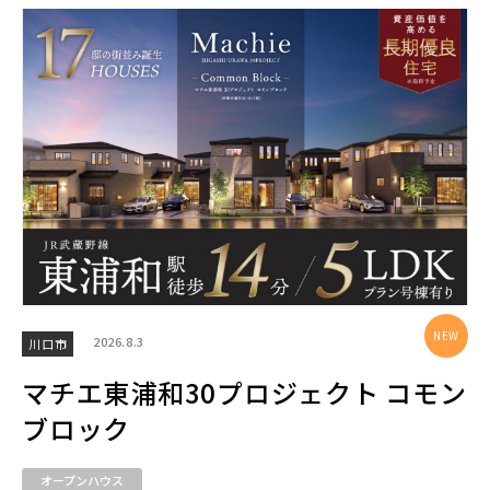
20棟以上の大型分譲
西武線
西武池袋線
西武新宿線
2026.8.3
川口市
西武有楽町線
ブランドを知る
マチエ東浦和30プロジェクト コモン
ブロック
西武豊島線
オープンハウス