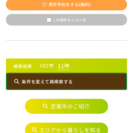
見学予約をする(無料)
この物件をくらべる
11
件
川口市
検索結果
条件を変えて再検索する
営業所のご紹介
エリアから探す
埼玉・中央エリア(50)
エリアから暮らしを知る