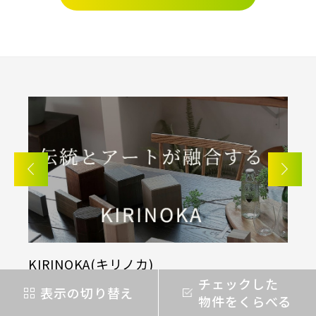
さいたま市(19)
さいたま市西区(4)
さいたま市北区(2)
さいたま市大宮区(0)
さいたま市見沼区(5)
さいたま市中央区(0)
さいたま市桜区(2)
さいたま市浦和区(0)
さいたま市南区(5)
さいたま市緑区(1)
さいたま市岩槻区(0)
川越市(3)
川口市(11)
所沢市(1)
上尾市(2)
蕨市(0)
戸田市(0)
KIRINOKA(キリノカ)
採
朝霞市(1)
志木市(0)
和光市(1)
チェックした
私
桐製品の開発と制作に力を注ぐ「厚川産業」と「ポ
あ
表示の切り替え
新座市(2)
桶川市(2)
久喜市(1)
物件をくらべる
ラス」の共同開発による無垢桐材の壁パネル。
募