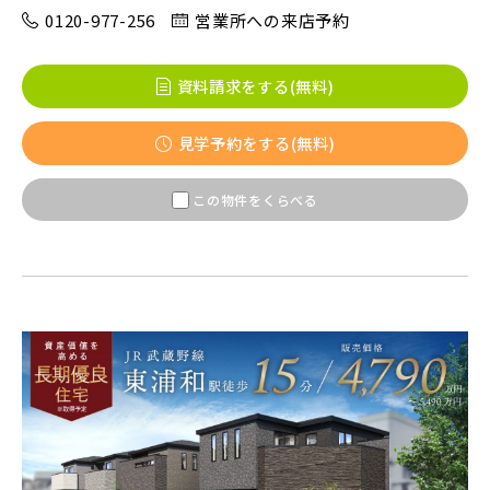
0120-977-256
営業所への来店予約
八千代市(1)
鎌ケ谷市(2)
浦安市(0)
資料請求をする(無料)
白井市(0)
千葉市(2)
見学予約をする(無料)
千葉・常磐エリア(15)
この物件をくらべる
守谷市(0)
松戸市(4)
野田市(0)
柏市(3)
流山市(4)
我孫子市(4)
東京都(7)
練馬区(2)
足立区(0)
葛飾区(2)
江戸川区(1)
東久留米市(2)