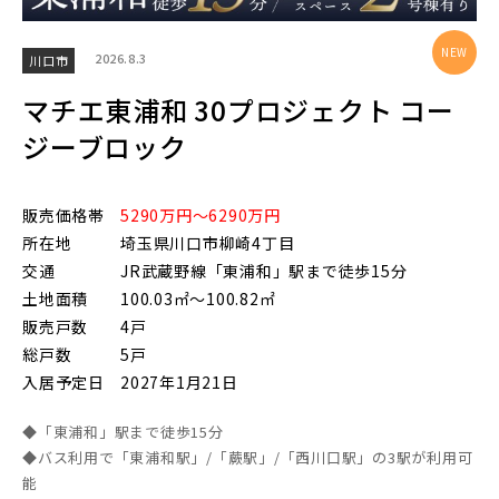
2026.8.3
川口市
東武鉄道
マチエ東浦和 30プロジェクト コー
さらに表示する
ジーブロック
東武スカイツリーライン
販売価格帯
5290万円～6290万円
所在地
埼玉県川口市柳崎4丁目
東武日光線
小学校まで徒歩圏内
交通
JR武蔵野線「東浦和」駅まで徒歩15分
土地面積
100.03㎡～100.82㎡
販売戸数
4戸
東武アーバンパークライン
総戸数
5戸
入居予定日
2027年1月21日
東武東上本線
◆「東浦和」駅まで徒歩15分
◆バス利用で「東浦和駅」/「蕨駅」/「西川口駅」の3駅が利用可
能