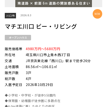
2026.8.3
川口市
マチエ川口 ビー・リビング
オープンハウス
販売価格帯
4980万円～5680万円
所在地
埼玉県川口市上青木西3丁目
交通
JR京浜東北線「西川口」駅まで徒歩26分
土地面積
86.56㎡～106.01㎡
販売戸数
3戸
総戸数
4戸
入居予定日
2026年10月29日
◆小学校・中学校・が徒歩5分圏内
◆保育園・幼稚園が徒歩圏に多数点在
◆6.0m道路に面したゆとりの街区