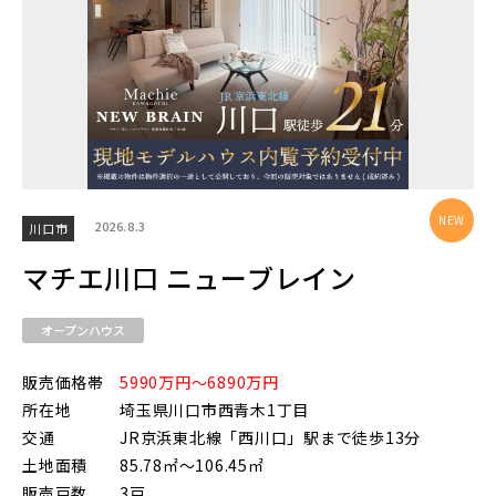
東京メトロ副都心線
京王井の頭線
千葉都市モノレール
2026.8.3
川口市
マチエ川口 ニューブレイン
オープンハウス
販売価格帯
5990万円～6890万円
物件を検索する
所在地
埼玉県川口市西青木1丁目
交通
JR京浜東北線「西川口」駅まで徒歩13分
土地面積
85.78㎡～106.45㎡
販売戸数
3戸