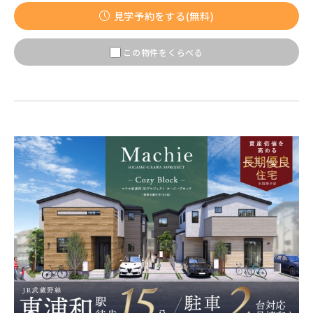
【予告広告】〈モデルハウス完成〉8月22日(土)より公開開
JR常磐線 [上野～仙台]
販売開始前
見学予約をする(無料)
始。◆京成本線・京成押上線「青砥」駅徒歩8分の駅近プロ
ジェクト始動!!◆京成押上線「京成立石」駅徒歩1...
この物件をくらべる
JR中央・総武線 [各駅停車]
地図内の物件アイコンを
クリックすると
JR総武線 [快速]
このカコミに
千葉県船橋市
千葉県船橋市
物件概要が表示されます
JR京葉線
JR成田線 [我孫子～成田]
駅から10分以内
千葉県船橋市
千葉県船橋市
JR中央線