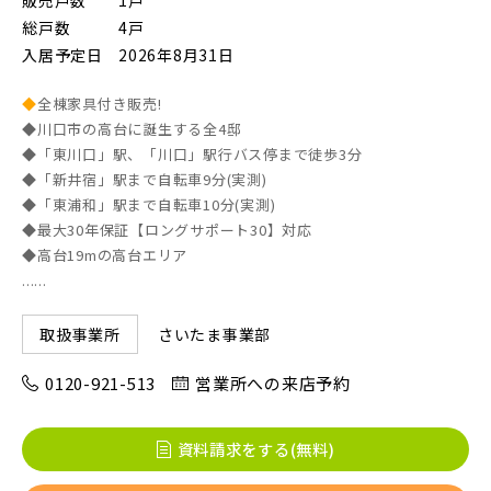
販売戸数
1戸
総戸数
4戸
入居予定日
2026年8月31日
◆
全棟家具付き販売!
◆川口市の高台に誕生する全4邸
◆「東川口」駅、「川口」駅行バス停まで徒歩3分
◆「新井宿」駅まで自転車9分(実測)
◆「東浦和」駅まで自転車10分(実測)
◆最大30年保証【ロングサポート30】対応
◆高台19mの高台エリア
......
さいたま事業部
取扱事業所
0120-921-513
営業所への来店予約
資料請求をする(無料)