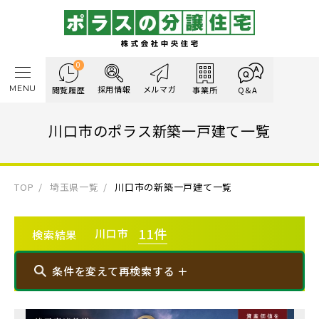
0
MENU
採用情報
メルマガ
閲覧履歴
事業所
Q&A
川口市のポラス新築一戸建て一覧
TOP
埼玉県一覧
川口市の新築一戸建て一覧
11
件
川口市
検索結果
条件を変えて再検索する ＋