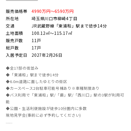
販売価格帯
4990万円～6590万円
所在地
埼玉県川口市柳崎4丁目
交通
JR武蔵野線「東浦和」駅まで徒歩14分
その他鉄道
土地面積
100.12㎡～115.17㎡
販売戸数
11戸
総戸数
17戸
東京メトロ有楽町線
入居予定日
2027年2月26日
◆全17邸の街並み
東京メトロ千代田線
◆「東浦和」駅まで徒歩14分
◆6.0m道路に面したゆとりの街区
◆カースペース2台駐車可能号棟あり※車種制限あり
◆バス利用で「東浦和」駅/「蕨」駅/「西川口」駅の3駅が利用可
北総鉄道
能
◆公園・生活利便施設が徒歩10分圏内に多数
現地見学会(事前に必ず予約してください)
埼玉高速鉄道
......