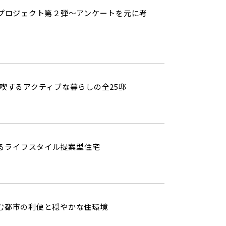
シピプロジェクト第２弾～アンケートを元に考
喫するアクティブな暮らしの全25邸
くるライフスタイル提案型住宅
む都市の利便と穏やかな住環境