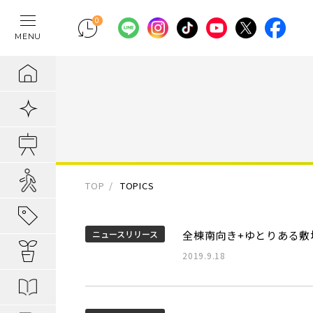
0
MENU
テレワークの間
物件検索
埼玉県の新築一
埼玉県
埼玉県
地域から暮らし
ポラスの魅力
まちづくりの実
住宅ローンのご
採用情報
ラクに片付く！
新着物件
千葉県の新築一
千葉県
千葉県
エリアから知る
1. 自分だけの
内装プラン事例
キャリア採用：
IoTのある暮らし
販売開始前物件
東京都の新築一
東京都
東京都
駅・路線から知
2. つくってい
POLUS 受賞実
キャリア採用：
あってよかった
オ―プンハウス実施中
TOP
TOPICS
子育てしやすい
3. 弱点のない
グッドデザイ
あってよかった
地域から暮らしを知る
ニュースリリース
全棟南向き+ゆとりある敷
公園の多い街
4. お客様の安
無垢桐材の壁パネ
あってよかった
暮らしを楽しむヒント
2019.9.18
分譲地ってなにがい
歴史の趣き深い
ポラスの設備・
快適がつづく！
はじめての家探し
分譲地ってなにがい