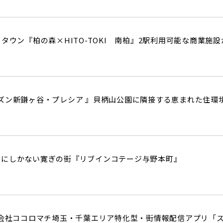
タウン『柏の森×HITO-TOKI 南柏』2駅利用可能な商業施
ズン新鎌ヶ谷・プレシア 』貝柄山公園に隣接する恵まれた住環
こにしかない寛ぎの街『リブインコテージ与野本町』
式会社ココロマチ埼玉・千葉エリア特化型・街情報配信アプリ「ス