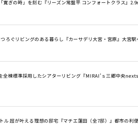
街
良住宅
るために！ポラスの耐震技術
「寛ぎの時」を刻む『リーズン常盤平 コンフォートクラス』2.
いの？ Vol.3 安心・安全を育む
工
街づくり
る街ってどんなマチ？
えています。
くり WELLNESS LIFE
“木”を採り入れた優しい住まい
くつろぐリビングのある暮らし『カーサデリ大宮・宮原』大宮駅
適に
い家
ターメンテナンス
カを全棟標準採用したシアターリビング『MIRAI’ｓ三郷中央nex
ートル 超が叶える理想の邸宅『マチエ蓮田（全7邸）』都市の利