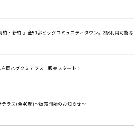
I 南柏・新柏 』全53邸ビッグコミュニティタウン。2駅利用可
エ白岡ハグクミテラス」販売スタート！
野テラス(全40邸)～販売開始のお知らせ～