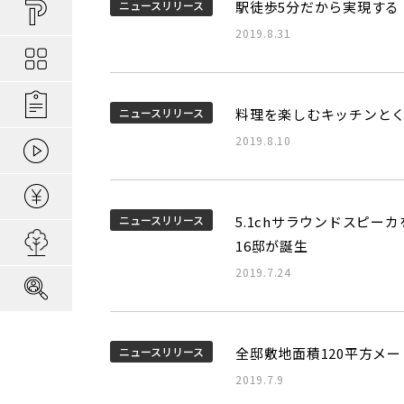
買い物しやすい
ポラスの長期優
安心な場所であ
ニュースリリース
駅徒歩5分だから実現する
ポラスの魅力
分譲地ってなにがい
2019.8.31
お金のコト
ポラスの一貫施
景観協定のある
最新情報
コンセプトのあ
施工実績
家のコト
全ては地盤が支
家族にやさしい家づ
森の空気を楽しむ
ニュースリリース
料理を楽しむキッチンと
2019.8.10
動画ギャラリー
冬の暮らしを快
子育てのコト
本当に地震に強
住宅ローンシミュレーター
建てた後のアフ
ニュースリリース
5.1chサラウンドスピー
用地募集
16邸が誕生
2019.7.24
採用情報
ニュースリリース
全邸敷地面積120平方メ
2019.7.9