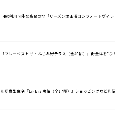
、4駅利用可能な高台の地『リーズン津田沼コンフォートヴィレ
『フレーベスト ザ・ふじみ野テラス（全40邸）』街全体を“ひ
提案型住宅『LiFE is 南柏（全17邸）』ショッピングなど