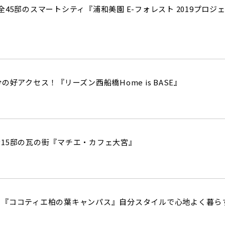
45邸のスマートシティ『浦和美園 E-フォレスト 2019プロ
の好アクセス！『リーズン西船橋Home is BASE』
15邸の瓦の街『マチエ・カフェ大宮』
『ココティエ柏の葉キャンパス』自分スタイルで心地よく暮らす