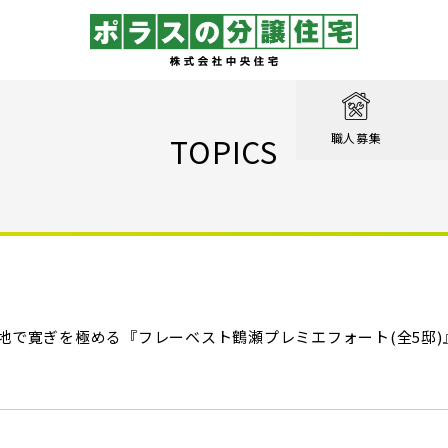
取り
戸建て
を知る
績
相談
TOPICS
職人募集
収納実例！
戸建て
家が見つかる
集
設計職
戸建て
る
るのは家だけじゃない
績
エクステリア職
！ポラスの標準仕様【家事ラク編】
街
設計
ン賞 受賞作品
！ポラスの標準仕様【子育て編】
地で寛ぎを極める『フレーベスト鶴瀬プレミエフォート(全5邸)』
心のために
ル KIRINOKA
！ポラスの標準仕様【安心・くつろぎ編】
いの？ Vol.1 コミュニティを育む
街
仕様
ポラスの長期優良住宅
いの？ Vol.2 緑と景観を育む