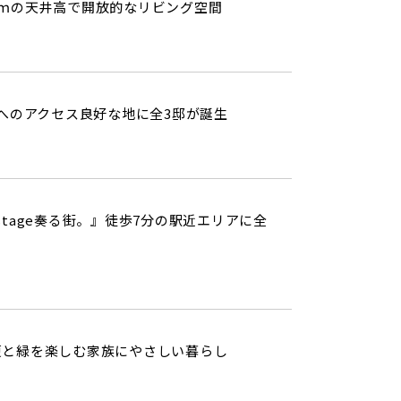
9ｍの天井高で開放的なリビング空間
へのアクセス良好な地に全3邸が誕生
tstage奏る街。』徒歩7分の駅近エリアに全
便と緑を楽しむ家族にやさしい暮らし