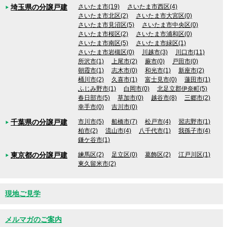
埼玉県の分譲戸建
さいたま市(19)
さいたま市西区(4)
さいたま市北区(2)
さいたま市大宮区(0)
さいたま市見沼区(5)
さいたま市中央区(0)
さいたま市桜区(2)
さいたま市浦和区(0)
さいたま市南区(5)
さいたま市緑区(1)
さいたま市岩槻区(0)
川越市(3)
川口市(11)
所沢市(1)
上尾市(2)
蕨市(0)
戸田市(0)
朝霞市(1)
志木市(0)
和光市(1)
新座市(2)
桶川市(2)
久喜市(1)
富士見市(0)
蓮田市(1)
ふじみ野市(1)
白岡市(0)
北足立郡伊奈町(5)
春日部市(5)
草加市(0)
越谷市(8)
三郷市(2)
幸手市(0)
吉川市(0)
千葉県の分譲戸建
市川市(5)
船橋市(7)
松戸市(4)
習志野市(1)
柏市(2)
流山市(4)
八千代市(1)
我孫子市(4)
鎌ケ谷市(1)
東京都の分譲戸建
練馬区(2)
足立区(0)
葛飾区(2)
江戸川区(1)
東久留米市(2)
現地ご見学
メルマガのご案内