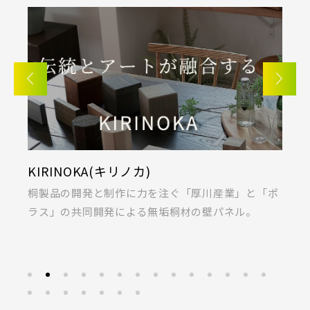
KIRINOKA(キリノカ)
採
私
桐製品の開発と制作に力を注ぐ「厚川産業」と「ポ
あ
ラス」の共同開発による無垢桐材の壁パネル。
募