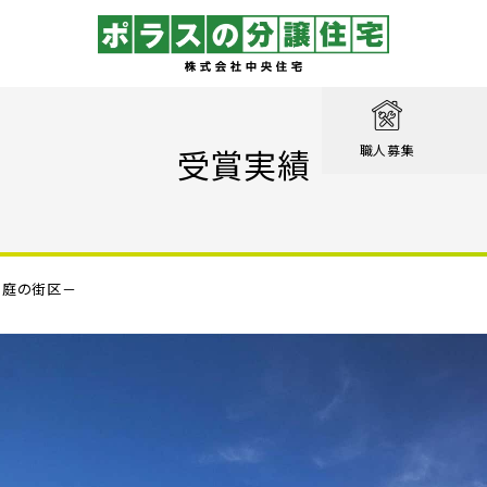
取り
戸建て
を知る
績
相談
受賞実績
職人募集
収納実例！
戸建て
家が見つかる
集
設計職
戸建て
る
るのは家だけじゃない
績
エクステリア職
！ポラスの標準仕様【家事ラク編】
どう庭の街区－
街
設計
ン賞 受賞作品
！ポラスの標準仕様【子育て編】
心のために
ル KIRINOKA
！ポラスの標準仕様【安心・くつろぎ編】
いの？ Vol.1 コミュニティを育む
街
仕様
ポラスの長期優良住宅
いの？ Vol.2 緑と景観を育む