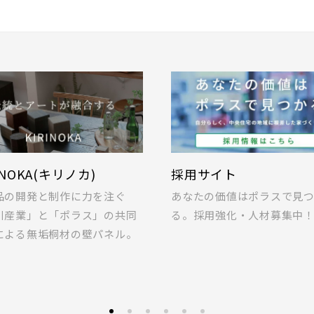
INOKA(キリノカ)
採用サイト
品の開発と制作に力を注ぐ
あなたの価値はポラスで見
川産業」と「ポラス」の共同
る。採用強化・人材募集中
による無垢桐材の壁パネル。