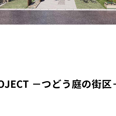
OJECT －つどう庭の街区