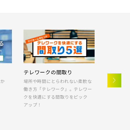
テレワークの間取り
ラクに片
つか
場所や時間にとらわれない柔軟な
快適な暮ら
！
働き方「テレワーク」。テレワー
ポラスの想
クを快適にする間取りをピック
納の実例を
アップ！