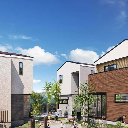
街
良住宅
るために！ポラスの耐震技術
いの？ Vol.3 安心・安全を育む
工
街づくり
る街ってどんなマチ？
えています。
くり WELLNESS LIFE
“木”を採り入れた優しい住まい
適に
い家
ターメンテナンス