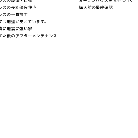
ラスの設備・仕様
オープンハウス実施中に行く
ラスの長期優良住宅
購入前の最終確認
ラスの一貫施工
ては地盤が支えています。
当に地震に強い家
てた後のアフターメンテナンス