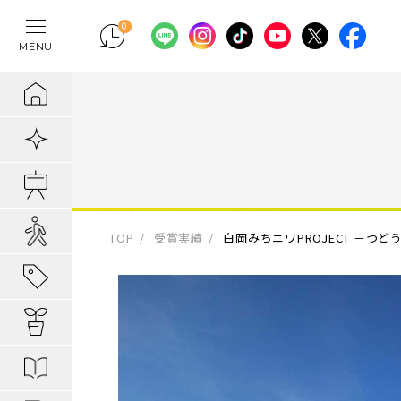
0
MENU
テレワークの間
物件検索
埼玉県の新築一
埼玉県
埼玉県
地域から暮らし
ポラスの魅力
まちづくりの実
住宅ローンのご
採用情報
ラクに片付く！
新着物件
千葉県の新築一
千葉県
千葉県
エリアから知る
1. 自分だけの
内装プラン事例
キャリア採用：
IoTのある暮らし
販売開始前物件
東京都の新築一
東京都
東京都
駅・路線から知
2. つくってい
POLUS 受賞実
キャリア採用：
あってよかった
オ―プンハウス実施中
TOP
受賞実績
白岡みちニワPROJECT －つ
子育てしやすい
3. 弱点のない
グッドデザイ
あってよかった
地域から暮らしを知る
公園の多い街
4. お客様の安
無垢桐材の壁パネ
あってよかった
暮らしを楽しむヒント
分譲地ってなにがい
歴史の趣き深い
ポラスの設備・
快適がつづく！
はじめての家探し
分譲地ってなにがい