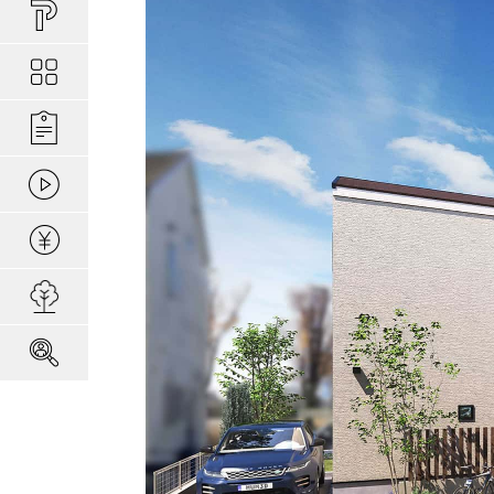
買い物しやすい
ポラスの長期優
安心な場所であ
ポラスの魅力
分譲地ってなにがい
お金のコト
ポラスの一貫施
景観協定のある
最新情報
コンセプトのあ
施工実績
家のコト
全ては地盤が支
家族にやさしい家づ
森の空気を楽しむ
動画ギャラリー
冬の暮らしを快
子育てのコト
本当に地震に強
住宅ローンシミュレーター
建てた後のアフ
用地募集
採用情報