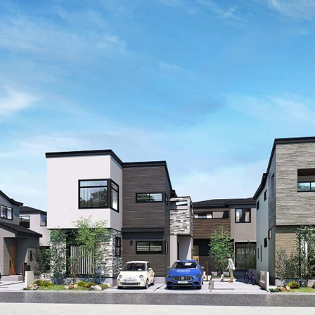
街
良住宅
るために！ポラスの耐震技術
いの？ Vol.3 安心・安全を育む
工
街づくり
る街ってどんなマチ？
えています。
くり WELLNESS LIFE
“木”を採り入れた優しい住まい
適に
い家
ターメンテナンス