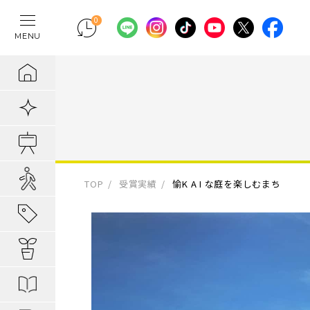
0
MENU
テレワークの間
物件検索
埼玉県の新築一
埼玉県
埼玉県
地域から暮らし
ポラスの魅力
まちづくりの実
住宅ローンのご
採用情報
ラクに片付く！
新着物件
千葉県の新築一
千葉県
千葉県
エリアから知る
1. 自分だけの
内装プラン事例
キャリア採用：
IoTのある暮らし
販売開始前物件
東京都の新築一
東京都
東京都
駅・路線から知
2. つくってい
POLUS 受賞実
キャリア採用：
あってよかった
オ―プンハウス実施中
TOP
受賞実績
愉K A I な庭を楽しむまち
子育てしやすい
3. 弱点のない
グッドデザイ
あってよかった
地域から暮らしを知る
公園の多い街
4. お客様の安
無垢桐材の壁パネ
あってよかった
暮らしを楽しむヒント
分譲地ってなにがい
歴史の趣き深い
ポラスの設備・
快適がつづく！
はじめての家探し
分譲地ってなにがい