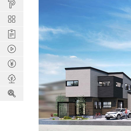
買い物しやすい
ポラスの長期優
安心な場所であ
ポラスの魅力
分譲地ってなにがい
お金のコト
ポラスの一貫施
景観協定のある
最新情報
コンセプトのあ
施工実績
家のコト
全ては地盤が支
家族にやさしい家づ
森の空気を楽しむ
動画ギャラリー
冬の暮らしを快
子育てのコト
本当に地震に強
住宅ローンシミュレーター
建てた後のアフ
用地募集
採用情報