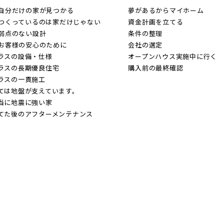
. 自分だけの家が見つかる
夢があるからマイホーム
. つくっているのは家だけじゃない
資金計画を立てる
. 弱点のない設計
条件の整理
. お客様の安心のために
会社の選定
ラスの設備・仕様
オープンハウス実施中に行く
ラスの長期優良住宅
購入前の最終確認
ラスの一貫施工
ては地盤が支えています。
当に地震に強い家
てた後のアフターメンテナンス