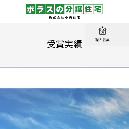
取り
戸建て
を知る
績
相談
受賞実績
職人募集
収納実例！
戸建て
家が見つかる
集
設計職
戸建て
る
るのは家だけじゃない
績
エクステリア職
！ポラスの標準仕様【家事ラク編】
街
設計
ン賞 受賞作品
！ポラスの標準仕様【子育て編】
心のために
ル KIRINOKA
！ポラスの標準仕様【安心・くつろぎ編】
いの？ Vol.1 コミュニティを育む
街
仕様
ポラスの長期優良住宅
いの？ Vol.2 緑と景観を育む