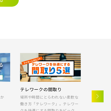
テレワークの間取り
ラクに片
つか
場所や時間にとらわれない柔軟な
快適な暮ら
！
働き方「テレワーク」。テレワー
ポラスの想
クを快適にする間取りをピック
納の実例を