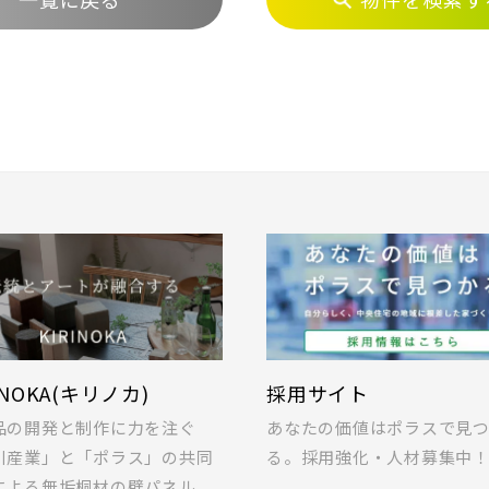
INOKA(キリノカ)
採用サイト
品の開発と制作に力を注ぐ
あなたの価値はポラスで見
川産業」と「ポラス」の共同
る。採用強化・人材募集中
による無垢桐材の壁パネル。