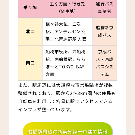
主な方面・行き先
運行バス
乗り場
（経由地）
事業者
鎌ヶ谷大仏、三咲
船橋新京
北口
駅、アンデルセン公
成バス
園、北習志野駅 方面
船橋市役所、西船橋
京成バ
駅、南船橋駅、らら
ス・京成
南口
ぽーとTOKYO-BAY
バスシス
方面
テム
また、駅周辺には大規模な市営駐輪場が複数
整備されており、駅から2〜3km圏内の住民も
自転車を利用して容易に駅にアクセスできる
インフラが整っています。
船橋駅周辺の新築分譲一戸建て情報