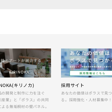
INOKA(キリノカ)
採用サイト
品の開発と制作に力を注ぐ
あなたの価値はポラスで見
川産業」と「ポラス」の共同
る。採用強化・人材募集中
による無垢桐材の壁パネル。