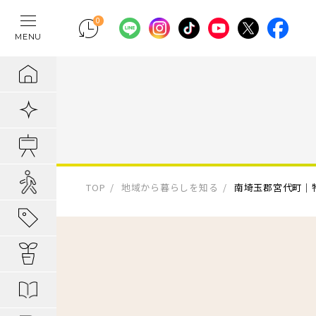
0
MENU
テレワークの間
物件検索
埼玉県の新築一
埼玉県
埼玉県
地域から暮らし
ポラスの魅力
まちづくりの実
住宅ローンのご
採用情報
ラクに片付く！
新着物件
千葉県の新築一
千葉県
千葉県
エリアから知る
1. 自分だけの
内装プラン事例
キャリア採用：
IoTのある暮らし
販売開始前物件
東京都の新築一
東京都
東京都
駅・路線から知
2. つくってい
POLUS 受賞実
キャリア採用：
あってよかった
オ―プンハウス実施中
TOP
地域から暮らしを知る
南埼玉郡宮代町｜
子育てしやすい
3. 弱点のない
グッドデザイ
あってよかった
地域から暮らしを知る
公園の多い街
4. お客様の安
無垢桐材の壁パネ
あってよかった
暮らしを楽しむヒント
分譲地ってなにがい
歴史の趣き深い
ポラスの設備・
快適がつづく！
はじめての家探し
分譲地ってなにがい