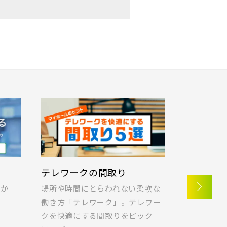
テレワークの間取り
ラクに片
つか
場所や時間にとらわれない柔軟な
快適な暮ら
！
働き方「テレワーク」。テレワー
ポラスの想
クを快適にする間取りをピック
納の実例を