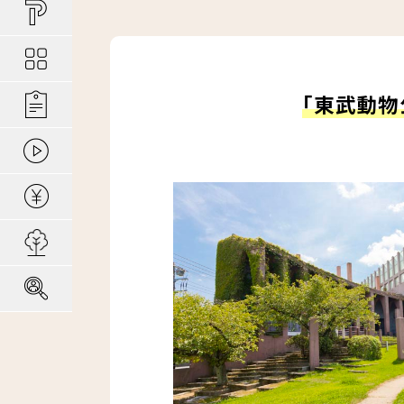
買い物しやすい
ポラスの長期優
安心な場所であ
ポラスの魅力
分譲地ってなにがい
お金のコト
ポラスの一貫施
景観協定のある
最新情報
コンセプトのあ
「東武動物
施工実績
家のコト
全ては地盤が支
家族にやさしい家づ
森の空気を楽しむ
動画ギャラリー
冬の暮らしを快
子育てのコト
本当に地震に強
住宅ローンシミュレーター
建てた後のアフ
用地募集
採用情報