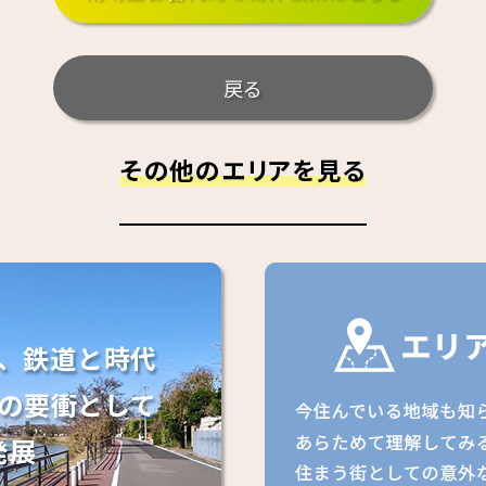
戻る
その他のエリアを見る
、鉄道と時代
の要衝として
発展