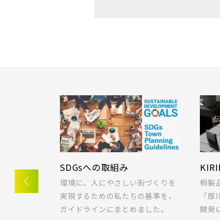
SDGsへの取組み
KIR
一戸建てを
環境に、人にやさしい街づくりを
桐製
ご希望の条
実現するための私たちの基準を、
「厚
ガイドラインにまとめました。
開発