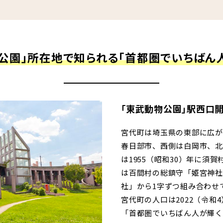
街
良住宅
るために！ポラスの耐震技術
いの？ Vol.3 安心・安全を育む
工
街づくり
る街ってどんなマチ？
公園」所在地で知られる「首都圏でいちばん
えています。
くり WELLNESS LIFE
“木”を採り入れた優しい住まい
適に
い家
「東武動物公園」駅西口
ターメンテナンス
宮代町は埼玉県の東部に広が
春日部市、西側は白岡市、北
は1955（昭和30）年に須
は百間村の総鎮守「姫宮神社
社」から1字ずつ組み合わせ
宮代町の人口は2022（令和4
「首都圏でいちばん人が輝く