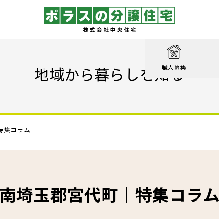
取り
戸建て
を知る
績
相談
地域から暮らしを知る
職人募集
収納実例！
戸建て
家が見つかる
集
設計職
戸建て
る
るのは家だけじゃない
績
エクステリア職
！ポラスの標準仕様【家事ラク編】
特集コラム
街
設計
ン賞 受賞作品
！ポラスの標準仕様【子育て編】
心のために
ル KIRINOKA
！ポラスの標準仕様【安心・くつろぎ編】
南埼玉郡宮代町｜特集コラ
いの？ Vol.1 コミュニティを育む
街
仕様
ポラスの長期優良住宅
いの？ Vol.2 緑と景観を育む