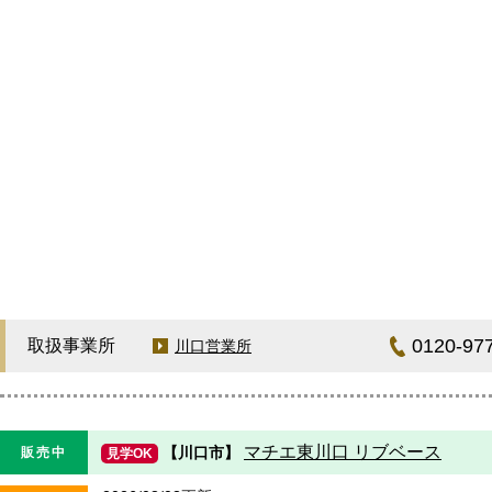
0120-97
取扱事業所
川口営業所
マチエ東川口 リブベース
【川口市】
販売中
見学OK