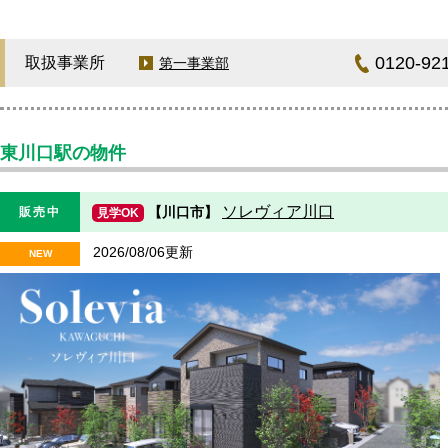
0120-92
取扱事業所
第一事業部
東川口駅の物件
ソレヴィア川口
【川口市】
販売中
見学OK
2026/08/06更新
NEW