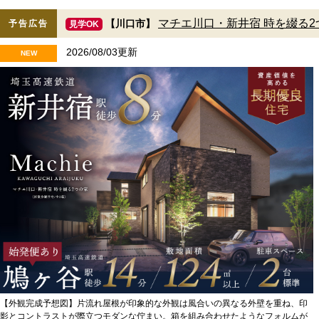
マチエ川口・新井宿 時を綴る2
【川口市】
予告広告
見学OK
2026/08/03更新
NEW
【外観完成予想図】片流れ屋根が印象的な外観は風合いの異なる外壁を重ね、印
影とコントラストが際立つモダンな佇まい。箱を組み合わせたようなフォルムが