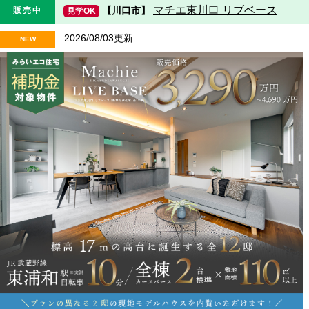
マチエ東川口 リブベース
【川口市】
販売中
見学OK
2026/08/03更新
NEW