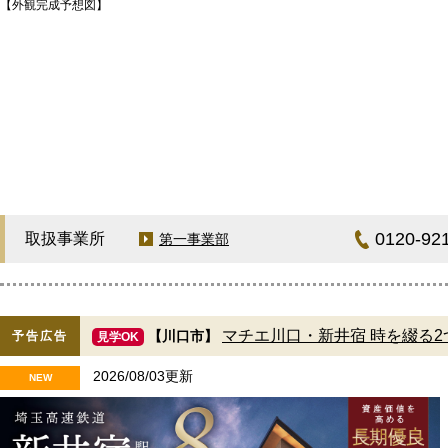
【外観完成予想図】
0120-92
取扱事業所
第一事業部
マチエ川口・新井宿 時を綴る2
【川口市】
予告広告
見学OK
2026/08/03更新
NEW