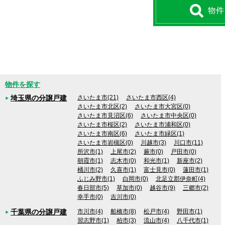
物件を探す
埼玉県の分譲戸建
さいたま市(21)
さいたま市西区(4)
さいたま市北区(2)
さいたま市大宮区(0)
さいたま市見沼区(6)
さいたま市中央区(0)
さいたま市桜区(2)
さいたま市浦和区(0)
さいたま市南区(6)
さいたま市緑区(1)
さいたま市岩槻区(0)
川越市(3)
川口市(11)
所沢市(1)
上尾市(2)
蕨市(0)
戸田市(0)
朝霞市(1)
志木市(0)
和光市(1)
新座市(2)
桶川市(2)
久喜市(1)
富士見市(0)
蓮田市(1)
ふじみ野市(1)
白岡市(0)
北足立郡伊奈町(4)
春日部市(5)
草加市(0)
越谷市(9)
三郷市(2)
幸手市(0)
吉川市(0)
千葉県の分譲戸建
市川市(4)
船橋市(8)
松戸市(4)
野田市(1)
習志野市(1)
柏市(3)
流山市(4)
八千代市(1)