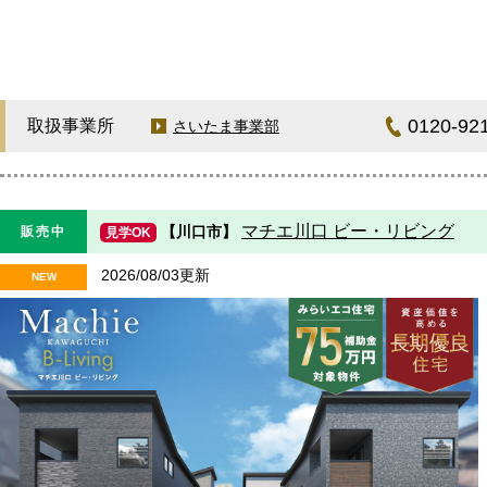
0120-92
取扱事業所
さいたま事業部
マチエ川口 ビー・リビング
【川口市】
販売中
見学OK
2026/08/03更新
NEW