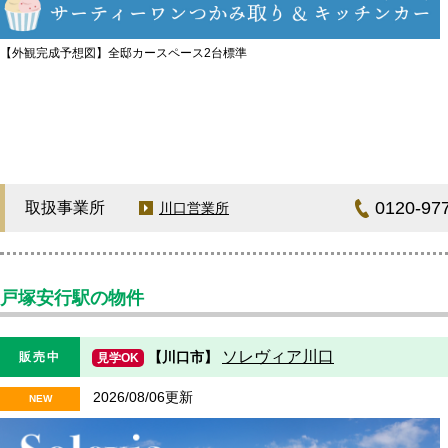
【外観完成予想図】全邸カースペース2台標準
0120-97
取扱事業所
川口営業所
戸塚安行駅の物件
ソレヴィア川口
【川口市】
販売中
見学OK
2026/08/06更新
NEW