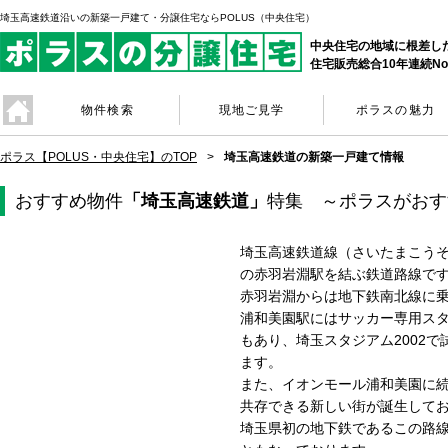
埼玉高速鉄道沿いの新築一戸建て・分譲住宅ならPOLUS（中央住宅）
中央住宅の地域に根差し
住宅販売総合10年連続No
物件検索
現地ご見学
ポラスの魅力
ポラス【POLUS・中央住宅】のTOP
埼玉高速鉄道の新築一戸建て情報
おすすめ物件
「埼玉高速鉄道」
特集 ～ポラスがおす
埼玉高速鉄道線（さいたまこう
の赤羽岩淵駅を結ぶ鉄道路線で
赤羽岩淵からは地下鉄南北線に
浦和美園駅にはサッカー専用ス
もあり、埼玉スタジアム2002
ます。
また、イオンモール浦和美園に
共存できる新しい街が誕生して
埼玉県初の地下鉄であるこの路