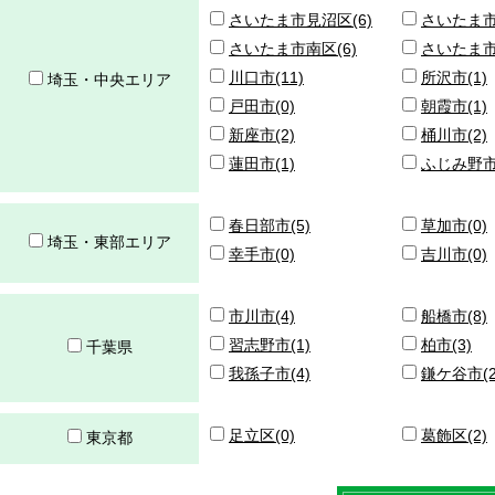
さいたま市見沼区(6)
さいたま市
さいたま市南区(6)
さいたま市
川口市(11)
所沢市(1)
埼玉・中央エリア
戸田市(0)
朝霞市(1)
新座市(2)
桶川市(2)
蓮田市(1)
ふじみ野市(
春日部市(5)
草加市(0)
埼玉・東部エリア
幸手市(0)
吉川市(0)
市川市(4)
船橋市(8)
習志野市(1)
柏市(3)
千葉県
我孫子市(4)
鎌ケ谷市(2
足立区(0)
葛飾区(2)
東京都