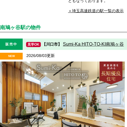
ともなっております。
埼玉高速鉄道の駅一覧の表示
南鳩ヶ谷駅の物件
Sumi-Ka HITO-TO-KI南鳩ヶ谷
【川口市】
販売中
見学OK
2026/08/03更新
NEW