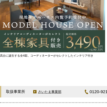
高台に誕生する全4邸。コーディネーターがセレクトしたインテリア付き
0120-92
取扱事業所
さいたま事業部