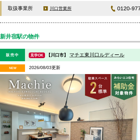
0120-97
取扱事業所
川口営業所
新井宿駅の物件
マチエ東川口ルディール
【川口市】
販売中
見学OK
2026/08/03更新
NEW