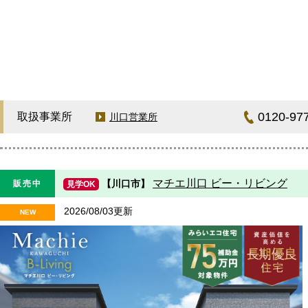
0120-97
取扱事業所
川口営業所
マチエ川口 ビー・リビング
【川口市】
販売中
見学OK
2026/08/03更新
NEW