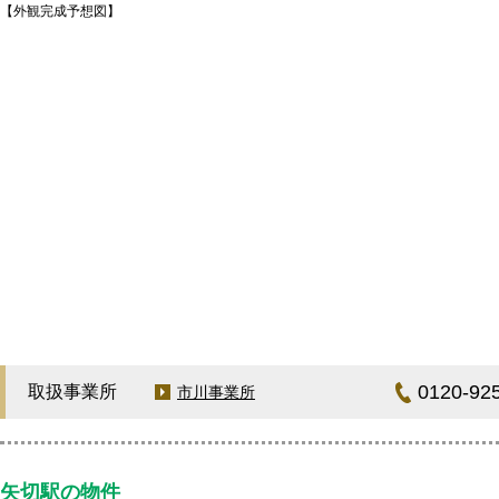
【外観完成予想図】
0120-92
取扱事業所
市川事業所
矢切駅の物件