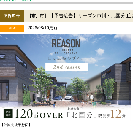
【予告広告】リーズン市川・北国分 丘
【市川市】
予告広告
2026/08/10更新
NEW
【外観完成予想図】