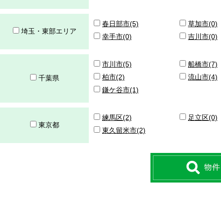
春日部市(5)
草加市(0)
埼玉・東部エリア
幸手市(0)
吉川市(0)
市川市(5)
船橋市(7)
柏市(2)
流山市(4)
千葉県
鎌ケ谷市(1)
練馬区(2)
足立区(0)
東京都
東久留米市(2)