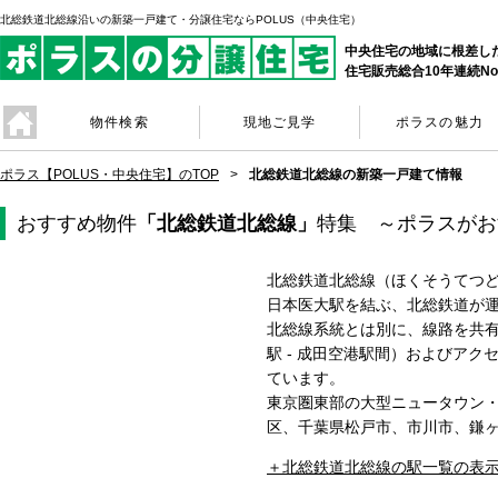
北総鉄道北総線沿いの新築一戸建て・分譲住宅ならPOLUS（中央住宅）
中央住宅の地域に根差し
住宅販売総合10年連続No
物件検索
現地ご見学
ポラスの魅力
ポラス【POLUS・中央住宅】のTOP
北総鉄道北総線の新築一戸建て情報
おすすめ物件
「北総鉄道北総線」
特集 ～ポラスがお
北総鉄道北総線（ほくそうてつ
日本医大駅を結ぶ、北総鉄道が
北総線系統とは別に、線路を共
駅 - 成田空港駅間）およびアク
ています。
東京圏東部の大型ニュータウン
区、千葉県松戸市、市川市、鎌
北総鉄道北総線の駅一覧の表