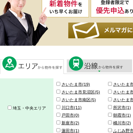
さいたま市(19)
さいたま市
さいたま市見沼区(5)
さいたま市
さいたま市南区(5)
さいたま市
川口市(11)
所沢市(1)
埼玉・中央エリア
戸田市(0)
朝霞市(1)
新座市(2)
桶川市(2)
蓮田市(1)
ふじみ野市(