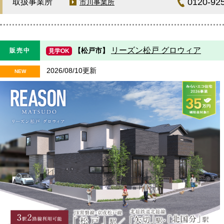
0120-92
取扱事業所
市川事業所
リーズン松戸 グロウィア
【松戸市】
販売中
見学OK
2026/08/10更新
NEW