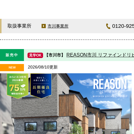
0120-92
取扱事業所
市川事業所
REASON市川 リファインド
【市川市】
販売中
見学OK
2026/08/10更新
NEW