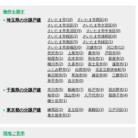
物件を探す
埼玉県の分譲戸建
さいたま市(19)
さいたま市西区(4)
さいたま市北区(2)
さいたま市大宮区(0)
さいたま市見沼区(5)
さいたま市中央区(0)
さいたま市桜区(2)
さいたま市浦和区(0)
さいたま市南区(5)
さいたま市緑区(1)
さいたま市岩槻区(0)
川越市(3)
川口市(11)
所沢市(1)
上尾市(2)
蕨市(0)
戸田市(0)
朝霞市(1)
志木市(0)
和光市(1)
新座市(2)
桶川市(2)
久喜市(1)
富士見市(0)
蓮田市(1)
ふじみ野市(1)
白岡市(0)
北足立郡伊奈町(5)
春日部市(5)
草加市(0)
越谷市(8)
三郷市(2)
幸手市(0)
吉川市(0)
千葉県の分譲戸建
市川市(5)
船橋市(7)
松戸市(4)
習志野市(1)
柏市(2)
流山市(4)
八千代市(1)
我孫子市(4)
鎌ケ谷市(1)
東京都の分譲戸建
練馬区(2)
足立区(0)
葛飾区(2)
江戸川区(1)
東久留米市(2)
現地ご見学