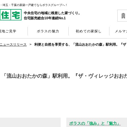
京・埼玉・千葉の新築一戸建てならポラスグループへ！
中央住宅の地域に根差した家づくり。
住宅販売総合10年連続No.1
現地ご見学
ポラスの魅力
初めての家探し
メルマ
ニュースリリース
利便と自然を享受する、「流山おおたかの森」駅利用。『ザ
「流山おおたかの森」駅利用。『ザ・ヴィレッジおおたか
ポラスの「強み」と「魅力」