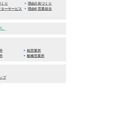
づくり
理由3 街づくり
フターサービス
理由6 営業担当
ジ。
所
柏営業所
所
船橋営業所
ップ