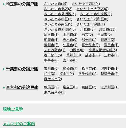
埼玉県の分譲戸建
さいたま市(19)
さいたま市西区(4)
さいたま市北区(2)
さいたま市大宮区(0)
さいたま市見沼区(5)
さいたま市中央区(0)
さいたま市桜区(2)
さいたま市浦和区(0)
さいたま市南区(5)
さいたま市緑区(1)
さいたま市岩槻区(0)
川越市(3)
川口市(11)
所沢市(1)
上尾市(2)
蕨市(0)
戸田市(0)
朝霞市(1)
志木市(0)
和光市(1)
新座市(2)
桶川市(2)
久喜市(1)
富士見市(0)
蓮田市(1)
ふじみ野市(1)
白岡市(0)
北足立郡伊奈町(5)
春日部市(5)
草加市(0)
越谷市(8)
三郷市(2)
幸手市(0)
吉川市(0)
千葉県の分譲戸建
市川市(5)
船橋市(7)
松戸市(4)
習志野市(1)
柏市(3)
流山市(4)
八千代市(1)
我孫子市(4)
鎌ケ谷市(2)
東京都の分譲戸建
練馬区(2)
足立区(0)
葛飾区(2)
江戸川区(1)
東久留米市(2)
現地ご見学
メルマガのご案内