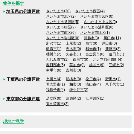
物件を探す
埼玉県の分譲戸建
さいたま市(20)
さいたま市西区(4)
さいたま市北区(2)
さいたま市大宮区(0)
さいたま市見沼区(5)
さいたま市中央区(0)
さいたま市桜区(2)
さいたま市浦和区(0)
さいたま市南区(6)
さいたま市緑区(1)
さいたま市岩槻区(0)
川越市(3)
川口市(11)
所沢市(1)
上尾市(2)
蕨市(0)
戸田市(0)
朝霞市(1)
志木市(0)
和光市(1)
新座市(2)
桶川市(2)
久喜市(1)
富士見市(0)
蓮田市(1)
ふじみ野市(1)
白岡市(0)
北足立郡伊奈町(4)
春日部市(5)
草加市(0)
越谷市(9)
三郷市(2)
幸手市(0)
吉川市(0)
千葉県の分譲戸建
市川市(4)
船橋市(8)
松戸市(4)
野田市(1)
習志野市(1)
柏市(3)
流山市(4)
八千代市(1)
我孫子市(4)
鎌ケ谷市(2)
東京都の分譲戸建
足立区(0)
葛飾区(2)
江戸川区(1)
東久留米市(2)
現地ご見学