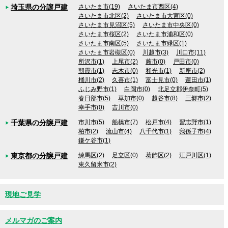
埼玉県の分譲戸建
さいたま市(19)
さいたま市西区(4)
さいたま市北区(2)
さいたま市大宮区(0)
さいたま市見沼区(5)
さいたま市中央区(0)
さいたま市桜区(2)
さいたま市浦和区(0)
さいたま市南区(5)
さいたま市緑区(1)
さいたま市岩槻区(0)
川越市(3)
川口市(11)
所沢市(1)
上尾市(2)
蕨市(0)
戸田市(0)
朝霞市(1)
志木市(0)
和光市(1)
新座市(2)
桶川市(2)
久喜市(1)
富士見市(0)
蓮田市(1)
ふじみ野市(1)
白岡市(0)
北足立郡伊奈町(5)
春日部市(5)
草加市(0)
越谷市(8)
三郷市(2)
幸手市(0)
吉川市(0)
千葉県の分譲戸建
市川市(5)
船橋市(7)
松戸市(4)
習志野市(1)
柏市(2)
流山市(4)
八千代市(1)
我孫子市(4)
鎌ケ谷市(1)
東京都の分譲戸建
練馬区(2)
足立区(0)
葛飾区(2)
江戸川区(1)
東久留米市(2)
現地ご見学
メルマガのご案内