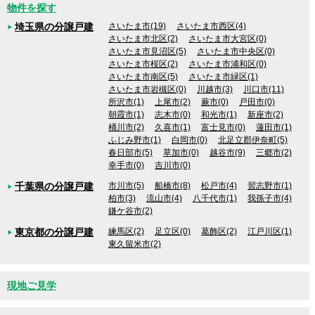
物件を探す
埼玉県の分譲戸建
さいたま市(19)
さいたま市西区(4)
さいたま市北区(2)
さいたま市大宮区(0)
さいたま市見沼区(5)
さいたま市中央区(0)
さいたま市桜区(2)
さいたま市浦和区(0)
さいたま市南区(5)
さいたま市緑区(1)
さいたま市岩槻区(0)
川越市(3)
川口市(11)
所沢市(1)
上尾市(2)
蕨市(0)
戸田市(0)
朝霞市(1)
志木市(0)
和光市(1)
新座市(2)
桶川市(2)
久喜市(1)
富士見市(0)
蓮田市(1)
ふじみ野市(1)
白岡市(0)
北足立郡伊奈町(5)
春日部市(5)
草加市(0)
越谷市(9)
三郷市(2)
幸手市(0)
吉川市(0)
千葉県の分譲戸建
市川市(5)
船橋市(8)
松戸市(4)
習志野市(1)
柏市(3)
流山市(4)
八千代市(1)
我孫子市(4)
鎌ケ谷市(2)
東京都の分譲戸建
練馬区(2)
足立区(0)
葛飾区(2)
江戸川区(1)
東久留米市(2)
現地ご見学